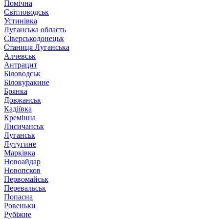
Помічна
Світловодськ
Устинівка
Луганська область
Сіверськодонецьк
Станиця Луганська
Алчевськ
Антрацит
Біловодськ
Білокуракине
Брянка
Довжанськ
Кадіївка
Кремінна
Лисичанськ
Луганськ
Лутугине
Марківка
Новоайдар
Новопсков
Первомайськ
Перевальськ
Попасна
Ровеньки
Рубіжне