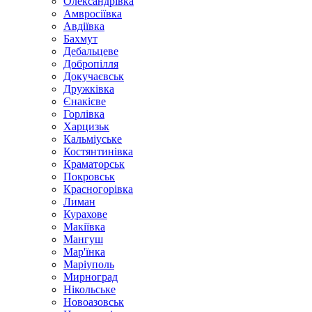
Олександрівка
Амвросіївка
Авдіївка
Бахмут
Дебальцеве
Добропілля
Докучаєвськ
Дружківка
Єнакієве
Горлівка
Харцизьк
Кальміуське
Костянтинівка
Краматорськ
Покровськ
Красногорівка
Лиман
Курахове
Макіївка
Мангуш
Мар'їнка
Маріуполь
Мирноград
Нікольське
Новоазовськ