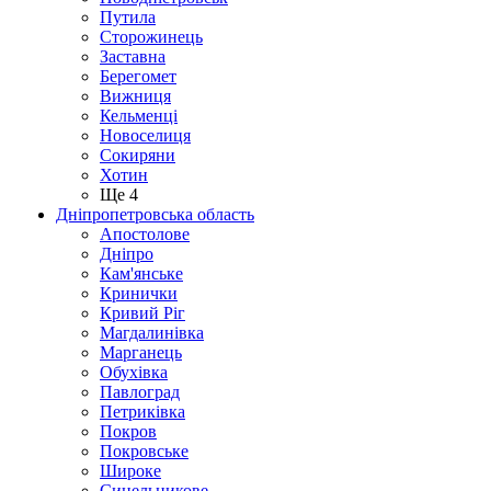
Путила
Сторожинець
Заставна
Берегомет
Вижниця
Кельменці
Новоселиця
Сокиряни
Хотин
Ще 4
Дніпропетровська область
Апостолове
Дніпро
Кам'янське
Кринички
Кривий Ріг
Магдалинівка
Марганець
Обухівка
Павлоград
Петриківка
Покров
Покровське
Широке
Синельникове