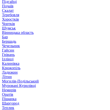
Підгайці
Почаїв
Скалат
Теребовля
Хоростків
Чортків
Шумськ
Вінницька область
Бар
Бершадь
Чечельник
Гайсин
Гнівань
Іллінці
Калинівка
Крижопіль
Ладижин
Літин
Могилів-Подільський
Муровані Курилівці
Немирів
Оратів
Піщанка
Шаргород
Теплик