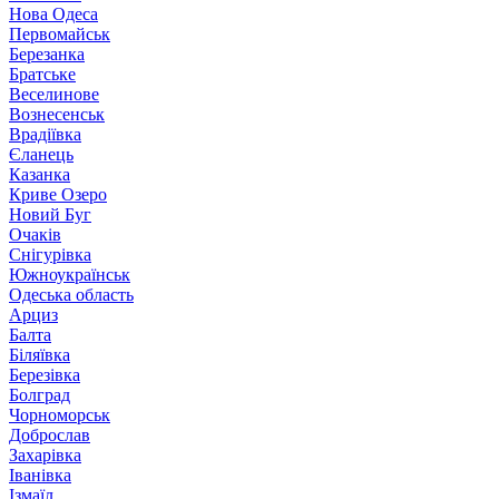
Нова Одеса
Первомайськ
Березанка
Братське
Веселинове
Вознесенськ
Врадіївка
Єланець
Казанка
Криве Озеро
Новий Буг
Очаків
Снігурівка
Южноукраїнськ
Одеська область
Арциз
Балта
Біляївка
Березівка
Болград
Чорноморськ
Доброслав
Захарівка
Іванівка
Ізмаїл