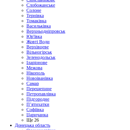
Слобожанське
Солоне
Тернівка
Томаківка
Васильківка
Верхньодніпровськ
Юр'ївка
Жовті Води
Верхівцеве
Вільногірськ
Зеленодольськ
Іларіонове
Межова
Нікополь
Новоіванівка
Самар
Перещепине
Петропавлівка
Підгородне
П’ятихатки
Софіївка
Царичанка
Ще 26
Донецька область