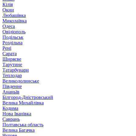
Кілія
Окни
Любашівка
Миколаївка
Одеса
Овідіополь
Подільськ
Роздільна
Рені
Сарата
Ширяєве
Тарутине
Татарбунари
Теплодар
Великодолинське
Південне
Ананьїв
Білгород-Дністровський
Велика Михайлівка
Кодима
Нова Іванівка
Саврань
Полтавська область
Велика Багачка
Чутове