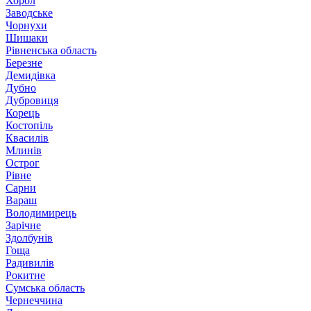
Хорол
Заводське
Чорнухи
Шишаки
Рівненська область
Березне
Демидівка
Дубно
Дубровиця
Корець
Костопіль
Квасилів
Млинів
Острог
Рівне
Сарни
Вараш
Володимирець
Зарічне
Здолбунів
Гоща
Радивилів
Рокитне
Сумська область
Чернеччина