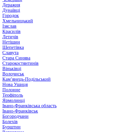
Деражня
Дунаївці
Городок
Хмельницький
Ізяслав
Красилів
Летичів
Нетішин
Шепетівка
Славута
Стара Синява
Старокостянтинів
Віньківці
Волочиськ
Кам’янець-Подільський
Нова Ушиця
Полонне
Теофіполь
Ярмолинці
Івано-Франківська область
Івано-Франківськ
Богородчани
Болехів
Бурштин