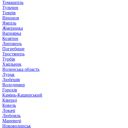
Томашпіль
Тульчин
Тиврів
Вінниця
Ямпіль
Жмеринка
Вапнярка
Козятин
Липовець
Погребище
Тростянець
Турбів
Хмільник
Волинська область
Луцьк
Любешів
Володимир
Горохів
Камінь-Каширський
Ківерці
Ковель
Локачі
Любомль
Маневичі
Нововолинськ