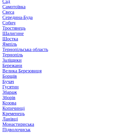
Сад
Самотоївка
Свеса
Середина-Буда
Собич
Тростянець
Шалигине
Шостка
Ямпіль
Тернопільська область
Тернопіль
Заліщики
Бережани
Велика Березовиця
Борщів
Бучач
Гусятин
Збараж
Зборів
Козова
Копичинці
Кременець
Ланівці
Монастириська
Підволочиськ