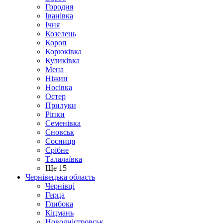
Городня
Іванівка
Ічня
Козелець
Короп
Корюківка
Куликівка
Мена
Ніжин
Носівка
Остер
Прилуки
Ріпки
Семенівка
Сновськ
Сосниця
Срібне
Талалаївка
Ще 15
Чернівецька область
Чернівці
Герца
Глибока
Кіцмань
Новодністровськ