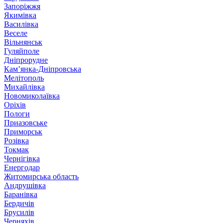
Запоріжжя
Якимівка
Василівка
Веселе
Вільнянськ
Гуляйполе
Дніпрорудне
Кам’янка-Дніпровська
Мелітополь
Михайлівка
Новомиколаївка
Оріхів
Пологи
Приазовське
Приморськ
Розівка
Токмак
Чернігівка
Енергодар
Житомирська область
Андрушівка
Баранівка
Бердичів
Брусилів
Черняхів