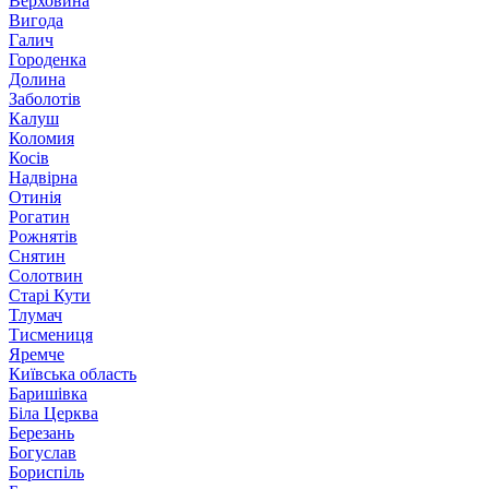
Верховина
Вигода
Галич
Городенка
Долина
Заболотів
Калуш
Коломия
Косів
Надвірна
Отинія
Рогатин
Рожнятів
Снятин
Солотвин
Старі Кути
Тлумач
Тисмениця
Яремче
Київська область
Баришівка
Біла Церква
Березань
Богуслав
Бориспіль