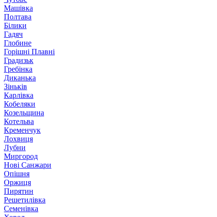
Машівка
Полтава
Білики
Гадяч
Глобине
Горішні Плавні
Градизьк
Гребінка
Диканька
Зіньків
Карлівка
Кобеляки
Козельщина
Котельва
Кременчук
Лохвиця
Лубни
Миргород
Нові Санжари
Опішня
Оржиця
Пирятин
Решетилівка
Семенівка