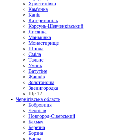
Христинівка
Кам'янка
Канів
Катеринопіль
Корсунь-Шевченківський
Лисянка
Маньківка
Монастирище
Шпола
Сміла
Тальне
Умань
Ватутіне
Жашків
Золотоноша
Звенигородка
Ще 12
Чернігівська область
Бобровиця
Чернігів
Новгород-Сіверський
Бахмач
Березна
Борзна
Варва