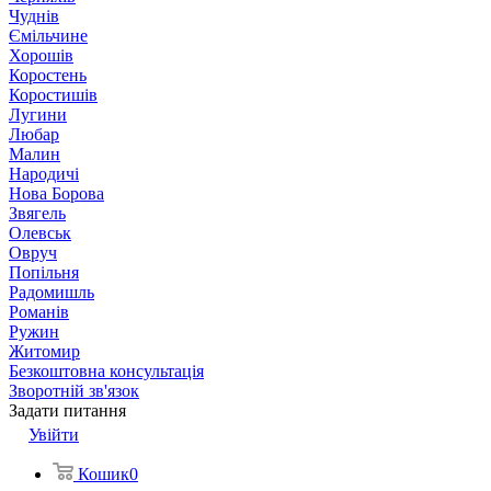
Чуднів
Ємільчине
Хорошів
Коростень
Коростишів
Лугини
Любар
Малин
Народичі
Нова Борова
Звягель
Олевськ
Овруч
Попільня
Радомишль
Романів
Ружин
Житомир
Безкоштовна консультація
Зворотній зв'язок
Задати питання
Увійти
Кошик
0