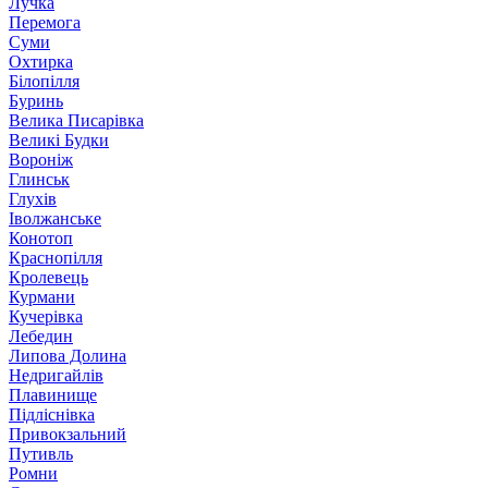
Лучка
Перемога
Суми
Охтирка
Білопілля
Буринь
Велика Писарівка
Великі Будки
Вороніж
Глинськ
Глухів
Іволжанське
Конотоп
Краснопілля
Кролевець
Курмани
Кучерівка
Лебедин
Липова Долина
Недригайлів
Плавинище
Підліснівка
Привокзальний
Путивль
Ромни