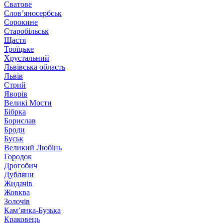
Сватове
Слов’яносербськ
Сорокине
Старобільськ
Щастя
Троїцьке
Хрустальний
Львівська область
Львів
Стрий
Яворів
Великі Мости
Бібрка
Борислав
Броди
Буськ
Великий Любінь
Городок
Дрогобич
Дубляни
Жидачів
Жовква
Золочів
Кам’янка-Бузька
Краковець