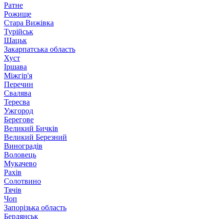
Ратне
Рожище
Стара Вижівка
Турійськ
Шацьк
Закарпатська область
Хуст
Іршава
Міжгір'я
Перечин
Свалява
Тересва
Ужгород
Берегове
Великий Бичків
Великий Березний
Виноградів
Воловець
Мукачево
Рахів
Солотвино
Тячів
Чоп
Запорізька область
Бердянськ