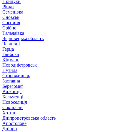
Прилуки
Ріпки
Семенівка
Сновськ
Сосниця
Срібне
Талалаївка
Чернівецька область
Чернівці
Герца
Глибока
Кіцмань
Новодністровськ
Путила
Сторожинець
Заставна
Берегомет
Вижниця
Кельменці
Новоселиця
Сокиряни
Хотин
Дніпропетровська область
Апостолове
Дніпро