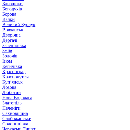
Близнюки
Богодухів
Борова
Валки
Великий Бурлук
Вовчанськ
Дворічна
Дергачі
Зачепилівка
Зміїв
Золочів
Ізюм
Кегичівка
Красноград
Краснокутськ
Куп’янськ
Лозова
Люботин
Нова Водолага
Златопіль
Печеніги
Сахновщина
Слобожанське
Солоницівка
Черкаські Тишки