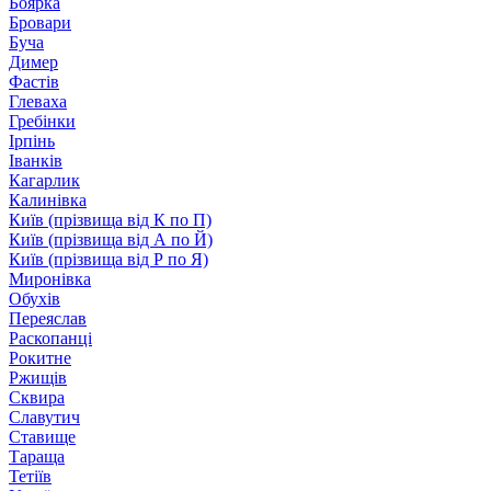
Боярка
Бровари
Буча
Димер
Фастів
Глеваха
Гребінки
Ірпінь
Іванків
Кагарлик
Калинівка
Київ (прізвища від К по П)
Київ (прізвища від А по Й)
Київ (прізвища від Р по Я)
Миронівка
Обухів
Переяслав
Раскопанці
Рокитне
Ржищів
Сквира
Славутич
Ставище
Тараща
Тетіїв