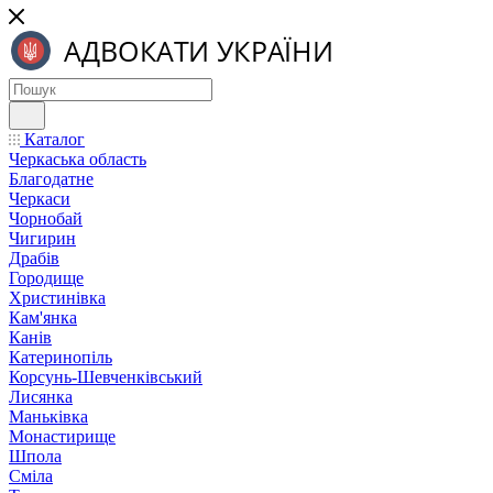
Каталог
Черкаська область
Благодатне
Черкаси
Чорнобай
Чигирин
Драбів
Городище
Христинівка
Кам'янка
Канів
Катеринопіль
Корсунь-Шевченківський
Лисянка
Маньківка
Монастирище
Шпола
Сміла