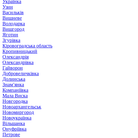
Українка
Узин
Васильків
Вишневе
Володарка
Вишгород
Яготин
Згурівка
Кіровоградська область
Кропивницький
Олександрія
Олександрівка
Гайворон
Добровеличківка
Долинська
Знам’янка
Компаніївка
Мала Виска
Новгородка
Новоархангельськ
Новомиргород
Новоукраїнка
Вільшанка
Онуфріївка
Петрове