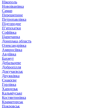
Нікополь
Новоіванівка
Самар
Перещепине
Петропавлівка
Підгородне
П’ятихатки
Софіївка
Царичанка
Донецька область
Олександрівка
Амвросіївка
Авдіївка
Бахмут
Дебальцеве
Добропілля
Докучаєвськ
Дружківка
Єнакієве
Горлівка
Харцизьк
Кальміуське
Костянтинівка
Краматорськ
Покровськ