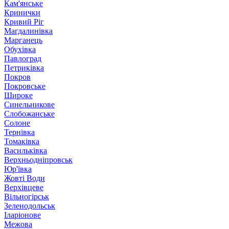
Кам'янське
Кринички
Кривий Ріг
Магдалинівка
Марганець
Обухівка
Павлоград
Петриківка
Покров
Покровське
Широке
Синельникове
Слобожанське
Солоне
Тернівка
Томаківка
Васильківка
Верхньодніпровськ
Юр'ївка
Жовті Води
Верхівцеве
Вільногірськ
Зеленодольськ
Іларіонове
Межова