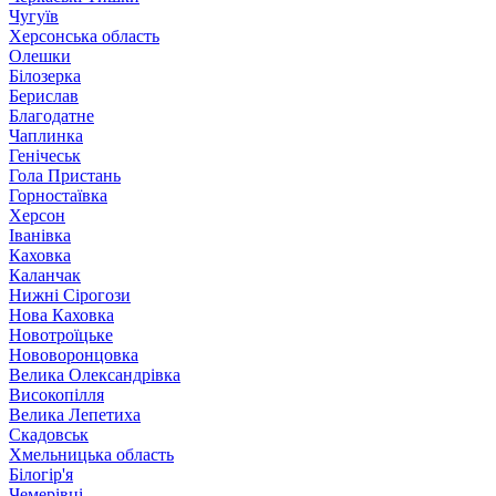
Чугуїв
Херсонська область
Олешки
Білозерка
Берислав
Благодатне
Чаплинка
Генічеськ
Гола Пристань
Горностаївка
Херсон
Іванівка
Каховка
Каланчак
Нижні Сірогози
Нова Каховка
Новотроїцьке
Нововоронцовка
Велика Олександрівка
Високопілля
Велика Лепетиха
Скадовськ
Хмельницька область
Білогір'я
Чемерівці