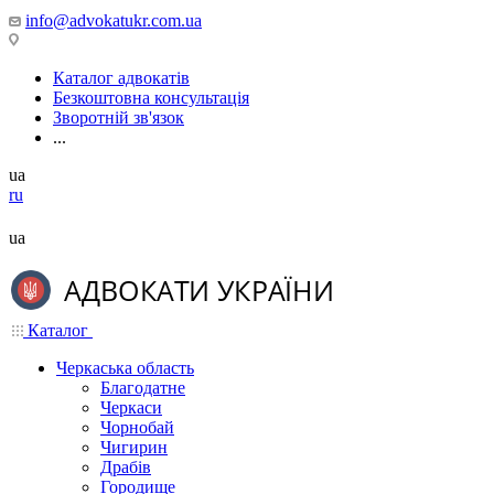
info@advokatukr.com.ua
Каталог адвокатів
Безкоштовна консультація
Зворотній зв'язок
...
ua
ru
ua
Каталог
Черкаська область
Благодатне
Черкаси
Чорнобай
Чигирин
Драбів
Городище