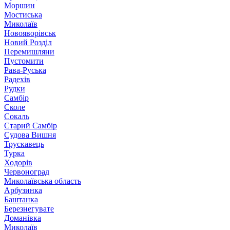
Моршин
Мостиська
Миколаїв
Новояворівськ
Новий Розділ
Перемишляни
Пустомити
Рава-Руська
Радехів
Рудки
Самбір
Сколе
Сокаль
Старий Самбір
Судова Вишня
Трускавець
Турка
Ходорів
Червоноград
Миколаївська область
Арбузинка
Баштанка
Березнегувате
Доманівка
Миколаїв