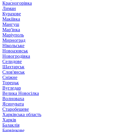
Красногорівка
Лиман
Курахове
Макіївка
Мангуш
Мар'їнка
Маріуполь
Мирноград
Нікольське
Новоазовськ
Новогродівка
Селидове
Шахтарськ
Слов'янськ
Сніжне
Торецьк
Вугледар
Велика Новосілка
Волноваха
Ясинувата
Старобешеве
Харківська область
Харків
Балаклія
Барвінкове