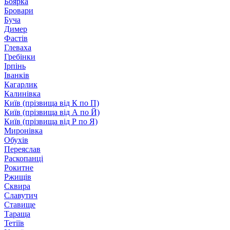
Боярка
Бровари
Буча
Димер
Фастів
Глеваха
Гребінки
Ірпінь
Іванків
Кагарлик
Калинівка
Київ (прізвища від К по П)
Київ (прізвища від А по Й)
Київ (прізвища від Р по Я)
Миронівка
Обухів
Переяслав
Раскопанці
Рокитне
Ржищів
Сквира
Славутич
Ставище
Тараща
Тетіїв