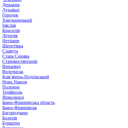
Деражня
Дунаївці
Городок
Хмельницький
Ізяслав
Красилів
Летичів
Нетішин
Шепетівка
Славута
Стара Синява
Старокостянтинів
Віньківці
Волочиськ
Кам’янець-Подільський
Нова Ушиця
Полонне
Теофіполь
Ярмолинці
Івано-Франківська область
Івано-Франківськ
Богородчани
Болехів
Бурштин