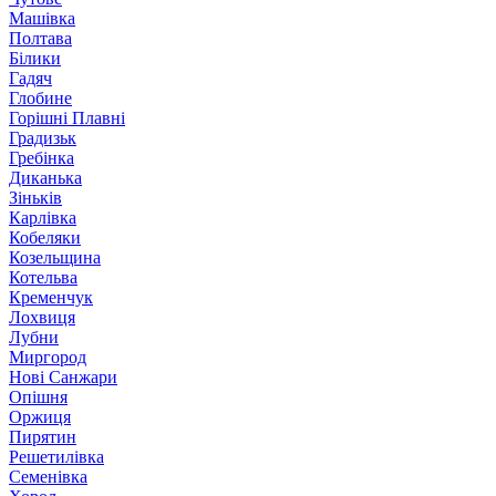
Машівка
Полтава
Білики
Гадяч
Глобине
Горішні Плавні
Градизьк
Гребінка
Диканька
Зіньків
Карлівка
Кобеляки
Козельщина
Котельва
Кременчук
Лохвиця
Лубни
Миргород
Нові Санжари
Опішня
Оржиця
Пирятин
Решетилівка
Семенівка