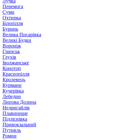
Лучка
Перемога
Суми
Охтирка
Білопілля
Буринь
Велика Писарівка
Великі Будки
Вороніж
Глинськ
Глухів
Іволжанське
Конотоп
Краснопілля
Кролевець
Курмани
Кучерівка
Лебедин
Липова Долина
Недригайлів
Плавинище
Підліснівка
Привокзальний
Путивль
Ромни