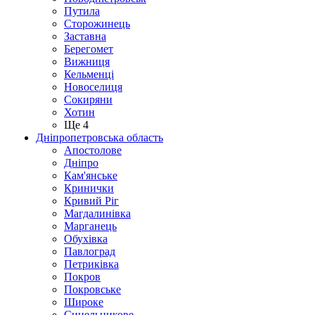
Путила
Сторожинець
Заставна
Берегомет
Вижниця
Кельменці
Новоселиця
Сокиряни
Хотин
Ще 4
Дніпропетровська область
Апостолове
Дніпро
Кам'янське
Кринички
Кривий Ріг
Магдалинівка
Марганець
Обухівка
Павлоград
Петриківка
Покров
Покровське
Широке
Синельникове