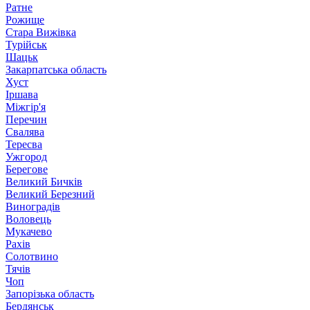
Ратне
Рожище
Стара Вижівка
Турійськ
Шацьк
Закарпатська область
Хуст
Іршава
Міжгір'я
Перечин
Свалява
Тересва
Ужгород
Берегове
Великий Бичків
Великий Березний
Виноградів
Воловець
Мукачево
Рахів
Солотвино
Тячів
Чоп
Запорізька область
Бердянськ