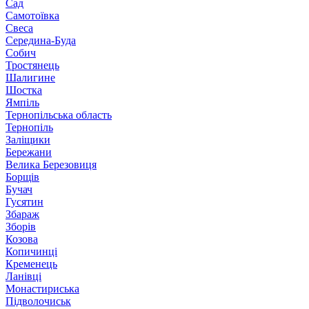
Сад
Самотоївка
Свеса
Середина-Буда
Собич
Тростянець
Шалигине
Шостка
Ямпіль
Тернопільська область
Тернопіль
Заліщики
Бережани
Велика Березовиця
Борщів
Бучач
Гусятин
Збараж
Зборів
Козова
Копичинці
Кременець
Ланівці
Монастириська
Підволочиськ