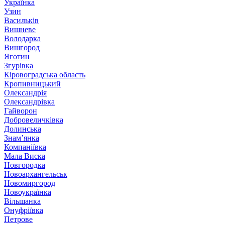
Українка
Узин
Васильків
Вишневе
Володарка
Вишгород
Яготин
Згурівка
Кіровоградська область
Кропивницький
Олександрія
Олександрівка
Гайворон
Добровеличківка
Долинська
Знам’янка
Компаніївка
Мала Виска
Новгородка
Новоархангельськ
Новомиргород
Новоукраїнка
Вільшанка
Онуфріївка
Петрове