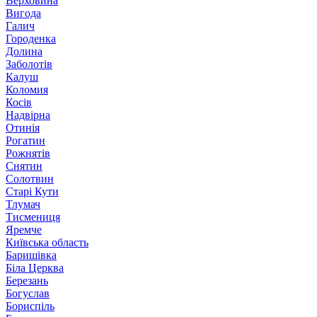
Верховина
Вигода
Галич
Городенка
Долина
Заболотів
Калуш
Коломия
Косів
Надвірна
Отинія
Рогатин
Рожнятів
Снятин
Солотвин
Старі Кути
Тлумач
Тисмениця
Яремче
Київська область
Баришівка
Біла Церква
Березань
Богуслав
Бориспіль