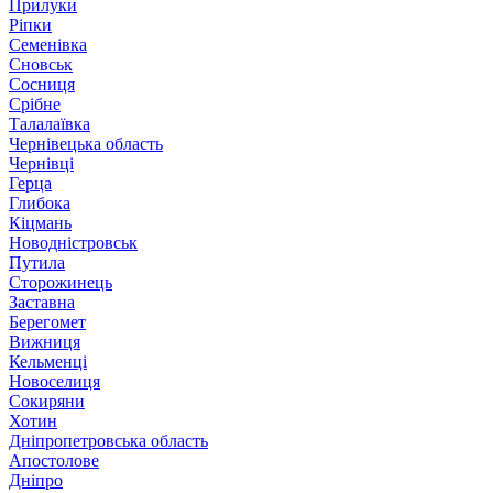
Прилуки
Ріпки
Семенівка
Сновськ
Сосниця
Срібне
Талалаївка
Чернівецька область
Чернівці
Герца
Глибока
Кіцмань
Новодністровськ
Путила
Сторожинець
Заставна
Берегомет
Вижниця
Кельменці
Новоселиця
Сокиряни
Хотин
Дніпропетровська область
Апостолове
Дніпро