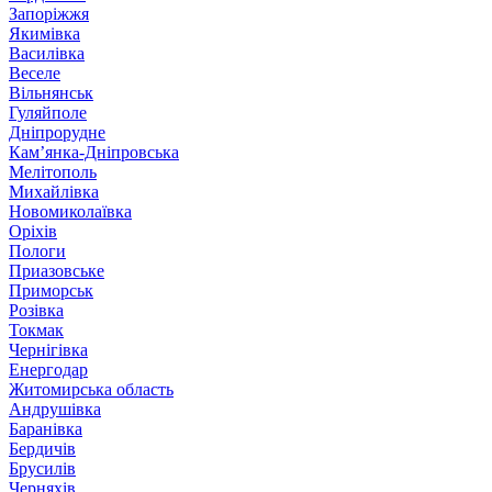
Запоріжжя
Якимівка
Василівка
Веселе
Вільнянськ
Гуляйполе
Дніпрорудне
Кам’янка-Дніпровська
Мелітополь
Михайлівка
Новомиколаївка
Оріхів
Пологи
Приазовське
Приморськ
Розівка
Токмак
Чернігівка
Енергодар
Житомирська область
Андрушівка
Баранівка
Бердичів
Брусилів
Черняхів