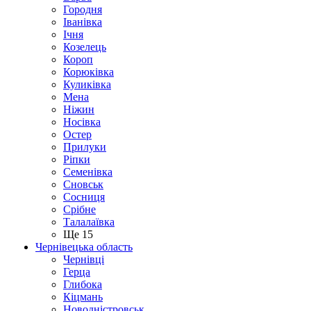
Городня
Іванівка
Ічня
Козелець
Короп
Корюківка
Куликівка
Мена
Ніжин
Носівка
Остер
Прилуки
Ріпки
Семенівка
Сновськ
Сосниця
Срібне
Талалаївка
Ще 15
Чернівецька область
Чернівці
Герца
Глибока
Кіцмань
Новодністровськ