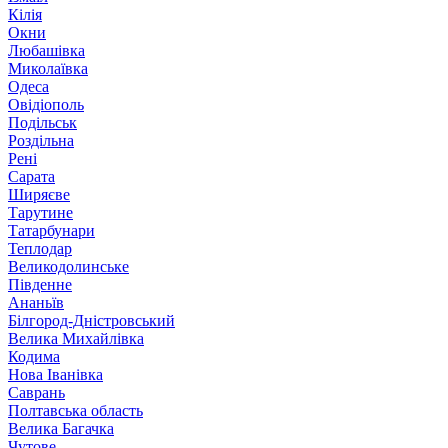
Кілія
Окни
Любашівка
Миколаївка
Одеса
Овідіополь
Подільськ
Роздільна
Рені
Сарата
Ширяєве
Тарутине
Татарбунари
Теплодар
Великодолинське
Південне
Ананьїв
Білгород-Дністровський
Велика Михайлівка
Кодима
Нова Іванівка
Саврань
Полтавська область
Велика Багачка
Чутове