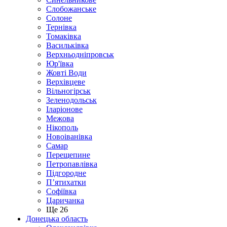
Слобожанське
Солоне
Тернівка
Томаківка
Васильківка
Верхньодніпровськ
Юр'ївка
Жовті Води
Верхівцеве
Вільногірськ
Зеленодольськ
Іларіонове
Межова
Нікополь
Новоіванівка
Самар
Перещепине
Петропавлівка
Підгородне
П’ятихатки
Софіївка
Царичанка
Ще 26
Донецька область