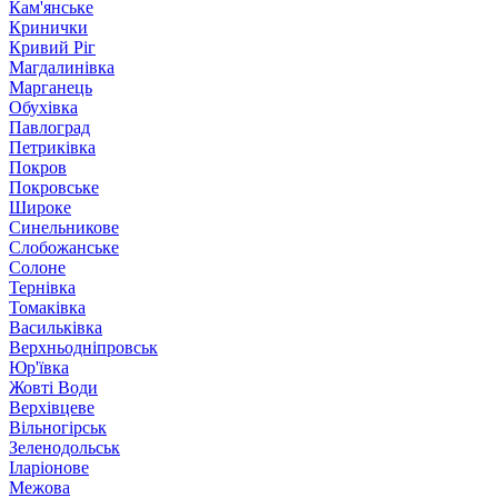
Кам'янське
Кринички
Кривий Ріг
Магдалинівка
Марганець
Обухівка
Павлоград
Петриківка
Покров
Покровське
Широке
Синельникове
Слобожанське
Солоне
Тернівка
Томаківка
Васильківка
Верхньодніпровськ
Юр'ївка
Жовті Води
Верхівцеве
Вільногірськ
Зеленодольськ
Іларіонове
Межова