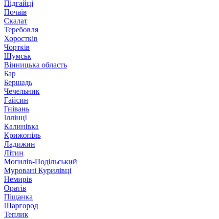
Підгайці
Почаїв
Скалат
Теребовля
Хоростків
Чортків
Шумськ
Вінницька область
Бар
Бершадь
Чечельник
Гайсин
Гнівань
Іллінці
Калинівка
Крижопіль
Ладижин
Літин
Могилів-Подільський
Муровані Курилівці
Немирів
Оратів
Піщанка
Шаргород
Теплик