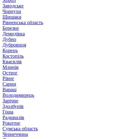
Хорол
Заводське
Чорнухи
Шишаки
Рівненська область
Березне
Демидівка
Дубно
Дубровиця
Корець
Костопіль
Квасилів
Млинів
Острог
Рівне
Сарни
Вараш
Володимирець
Зарічне
Здолбунів
Гоща
Радивилів
Рокитне
Сумська область
Чернеччина