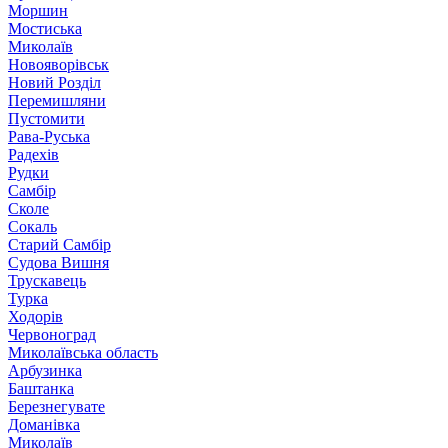
Моршин
Мостиська
Миколаїв
Новояворівськ
Новий Розділ
Перемишляни
Пустомити
Рава-Руська
Радехів
Рудки
Самбір
Сколе
Сокаль
Старий Самбір
Судова Вишня
Трускавець
Турка
Ходорів
Червоноград
Миколаївська область
Арбузинка
Баштанка
Березнегувате
Доманівка
Миколаїв