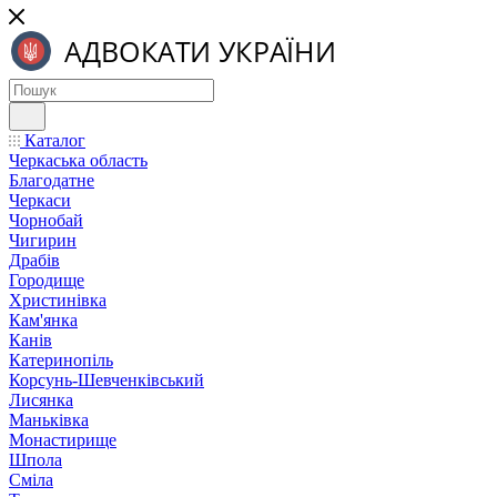
Каталог
Черкаська область
Благодатне
Черкаси
Чорнобай
Чигирин
Драбів
Городище
Христинівка
Кам'янка
Канів
Катеринопіль
Корсунь-Шевченківський
Лисянка
Маньківка
Монастирище
Шпола
Сміла