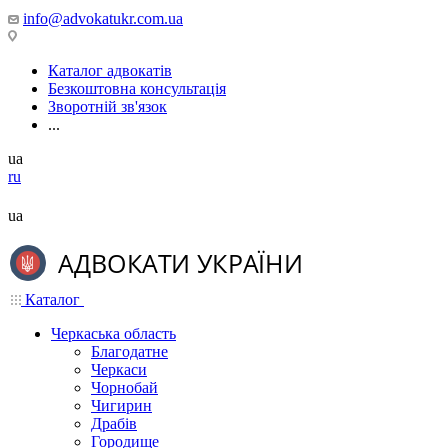
info@advokatukr.com.ua
Каталог адвокатів
Безкоштовна консультація
Зворотній зв'язок
...
ua
ru
ua
Каталог
Черкаська область
Благодатне
Черкаси
Чорнобай
Чигирин
Драбів
Городище