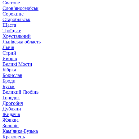
Сватове
Слов’яносербськ
Сорокине
Старобільськ
Щастя
Троїцьке
Хрустальний
Львівська область
Львів
Стрий
Яворів
Великі Мости
Бібрка
Борислав
Броди
Буськ
Великий Любінь
Городок
Дрогобич
Дубляни
Жидачів
Жовква
Золочів
Кам’янка-Бузька
Краковець