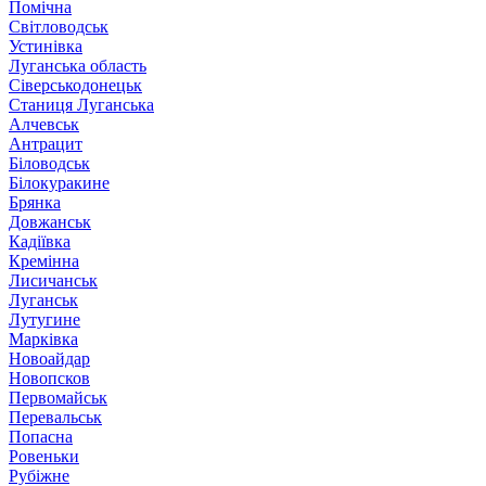
Помічна
Світловодськ
Устинівка
Луганська область
Сіверськодонецьк
Станиця Луганська
Алчевськ
Антрацит
Біловодськ
Білокуракине
Брянка
Довжанськ
Кадіївка
Кремінна
Лисичанськ
Луганськ
Лутугине
Марківка
Новоайдар
Новопсков
Первомайськ
Перевальськ
Попасна
Ровеньки
Рубіжне