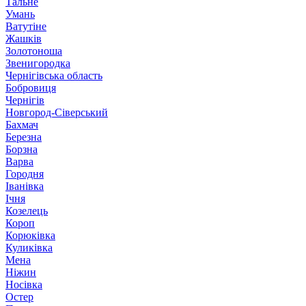
Тальне
Умань
Ватутіне
Жашків
Золотоноша
Звенигородка
Чернігівська область
Бобровиця
Чернігів
Новгород-Сіверський
Бахмач
Березна
Борзна
Варва
Городня
Іванівка
Ічня
Козелець
Короп
Корюківка
Куликівка
Мена
Ніжин
Носівка
Остер