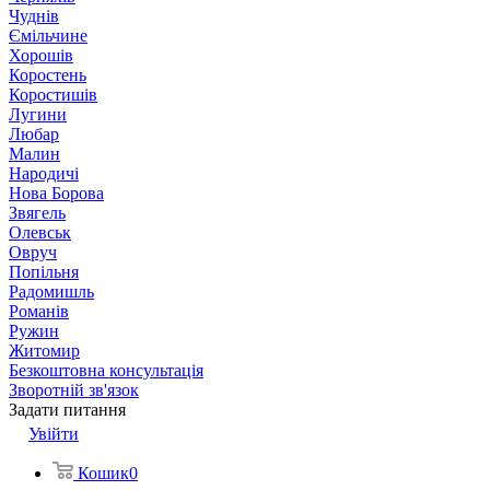
Чуднів
Ємільчине
Хорошів
Коростень
Коростишів
Лугини
Любар
Малин
Народичі
Нова Борова
Звягель
Олевськ
Овруч
Попільня
Радомишль
Романів
Ружин
Житомир
Безкоштовна консультація
Зворотній зв'язок
Задати питання
Увійти
Кошик
0