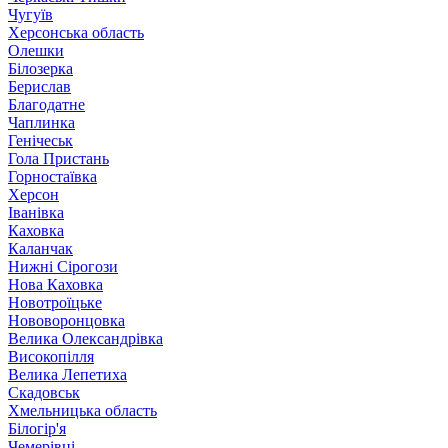
Чугуїв
Херсонська область
Олешки
Білозерка
Берислав
Благодатне
Чаплинка
Генічеськ
Гола Пристань
Горностаївка
Херсон
Іванівка
Каховка
Каланчак
Нижні Сірогози
Нова Каховка
Новотроїцьке
Нововоронцовка
Велика Олександрівка
Високопілля
Велика Лепетиха
Скадовськ
Хмельницька область
Білогір'я
Чемерівці