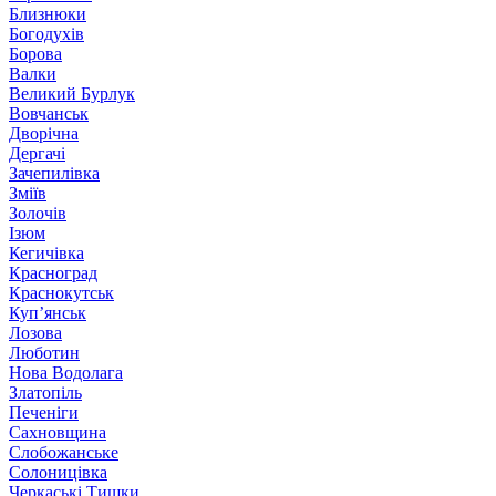
Близнюки
Богодухів
Борова
Валки
Великий Бурлук
Вовчанськ
Дворічна
Дергачі
Зачепилівка
Зміїв
Золочів
Ізюм
Кегичівка
Красноград
Краснокутськ
Куп’янськ
Лозова
Люботин
Нова Водолага
Златопіль
Печеніги
Сахновщина
Слобожанське
Солоницівка
Черкаські Тишки