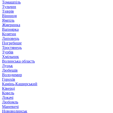
Томашпіль
Тульчин
Тиврів
Вінниця
Ямпіль
Жмеринка
Вапнярка
Козятин
Липовець
Погребище
Тростянець
Турбів
Хмільник
Волинська область
Луцьк
Любешів
Володимир
Горохів
Камінь-Каширський
Ківерці
Ковель
Локачі
Любомль
Маневичі
Нововолинськ