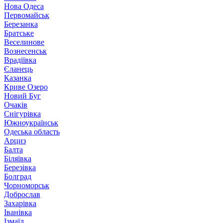
Нова Одеса
Первомайськ
Березанка
Братське
Веселинове
Вознесенськ
Врадіївка
Єланець
Казанка
Криве Озеро
Новий Буг
Очаків
Снігурівка
Южноукраїнськ
Одеська область
Арциз
Балта
Біляївка
Березівка
Болград
Чорноморськ
Доброслав
Захарівка
Іванівка
Ізмаїл