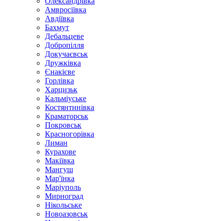
Олександрівка
Амвросіївка
Авдіївка
Бахмут
Дебальцеве
Добропілля
Докучаєвськ
Дружківка
Єнакієве
Горлівка
Харцизьк
Кальміуське
Костянтинівка
Краматорськ
Покровськ
Красногорівка
Лиман
Курахове
Макіївка
Мангуш
Мар'їнка
Маріуполь
Мирноград
Нікольське
Новоазовськ