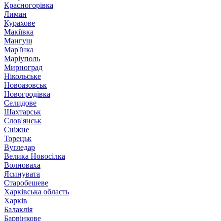
Красногорівка
Лиман
Курахове
Макіївка
Мангуш
Мар'їнка
Маріуполь
Мирноград
Нікольське
Новоазовськ
Новогродівка
Селидове
Шахтарськ
Слов'янськ
Сніжне
Торецьк
Вугледар
Велика Новосілка
Волноваха
Ясинувата
Старобешеве
Харківська область
Харків
Балаклія
Барвінкове