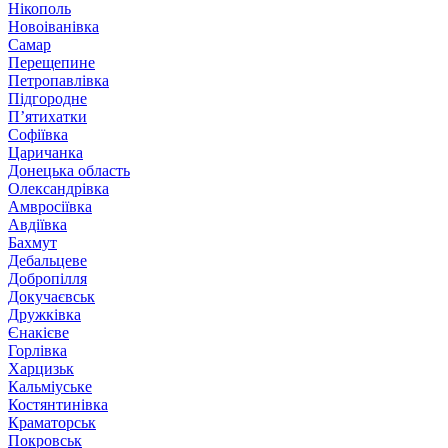
Нікополь
Новоіванівка
Самар
Перещепине
Петропавлівка
Підгородне
П’ятихатки
Софіївка
Царичанка
Донецька область
Олександрівка
Амвросіївка
Авдіївка
Бахмут
Дебальцеве
Добропілля
Докучаєвськ
Дружківка
Єнакієве
Горлівка
Харцизьк
Кальміуське
Костянтинівка
Краматорськ
Покровськ