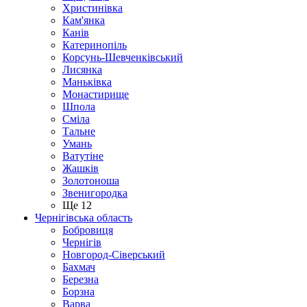
Христинівка
Кам'янка
Канів
Катеринопіль
Корсунь-Шевченківський
Лисянка
Маньківка
Монастирище
Шпола
Сміла
Тальне
Умань
Ватутіне
Жашків
Золотоноша
Звенигородка
Ще 12
Чернігівська область
Бобровиця
Чернігів
Новгород-Сіверський
Бахмач
Березна
Борзна
Варва