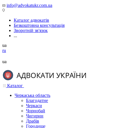
info@advokatukr.com.ua
Каталог адвокатів
Безкоштовна консультація
Зворотній зв'язок
...
ua
ru
ua
Каталог
Черкаська область
Благодатне
Черкаси
Чорнобай
Чигирин
Драбів
Городище