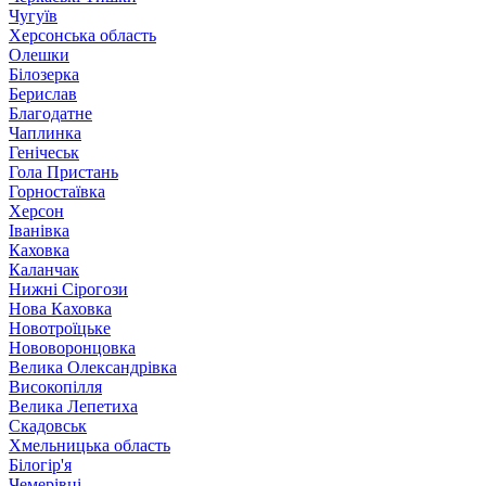
Чугуїв
Херсонська область
Олешки
Білозерка
Берислав
Благодатне
Чаплинка
Генічеськ
Гола Пристань
Горностаївка
Херсон
Іванівка
Каховка
Каланчак
Нижні Сірогози
Нова Каховка
Новотроїцьке
Нововоронцовка
Велика Олександрівка
Високопілля
Велика Лепетиха
Скадовськ
Хмельницька область
Білогір'я
Чемерівці