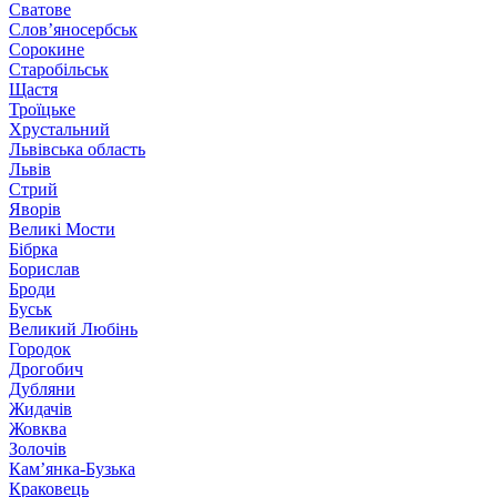
Сватове
Слов’яносербськ
Сорокине
Старобільськ
Щастя
Троїцьке
Хрустальний
Львівська область
Львів
Стрий
Яворів
Великі Мости
Бібрка
Борислав
Броди
Буськ
Великий Любінь
Городок
Дрогобич
Дубляни
Жидачів
Жовква
Золочів
Кам’янка-Бузька
Краковець