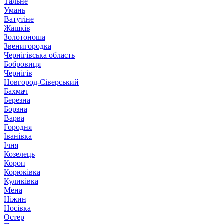
Тальне
Умань
Ватутіне
Жашків
Золотоноша
Звенигородка
Чернігівська область
Бобровиця
Чернігів
Новгород-Сіверський
Бахмач
Березна
Борзна
Варва
Городня
Іванівка
Ічня
Козелець
Короп
Корюківка
Куликівка
Мена
Ніжин
Носівка
Остер