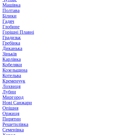
Машівка
Полтава
Білики
Гадяч
Глобине
Горішні Плавні
Градизьк
Гребінка
Диканька
Зіньків
Карлівка
Кобеляки
Козельщина
Котельва
Кременчук
Лохвиця
Лубни
Миргород
Нові Санжари
Опішня
Оржиця
Пирятин
Решетилівка
Семенівка