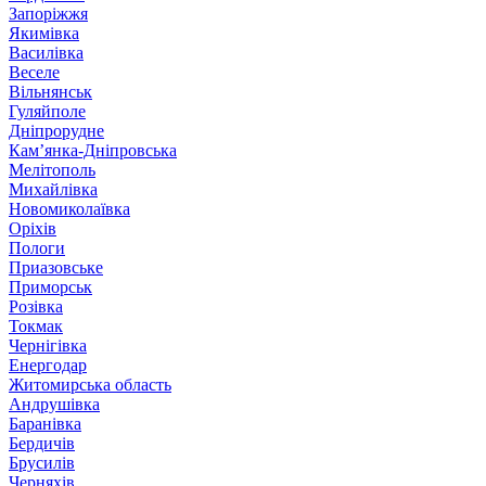
Запоріжжя
Якимівка
Василівка
Веселе
Вільнянськ
Гуляйполе
Дніпрорудне
Кам’янка-Дніпровська
Мелітополь
Михайлівка
Новомиколаївка
Оріхів
Пологи
Приазовське
Приморськ
Розівка
Токмак
Чернігівка
Енергодар
Житомирська область
Андрушівка
Баранівка
Бердичів
Брусилів
Черняхів