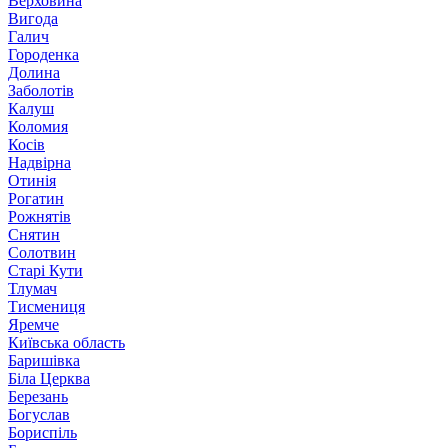
Верховина
Вигода
Галич
Городенка
Долина
Заболотів
Калуш
Коломия
Косів
Надвірна
Отинія
Рогатин
Рожнятів
Снятин
Солотвин
Старі Кути
Тлумач
Тисмениця
Яремче
Київська область
Баришівка
Біла Церква
Березань
Богуслав
Бориспіль