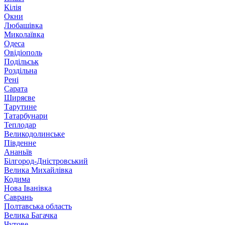
Кілія
Окни
Любашівка
Миколаївка
Одеса
Овідіополь
Подільськ
Роздільна
Рені
Сарата
Ширяєве
Тарутине
Татарбунари
Теплодар
Великодолинське
Південне
Ананьїв
Білгород-Дністровський
Велика Михайлівка
Кодима
Нова Іванівка
Саврань
Полтавська область
Велика Багачка
Чутове