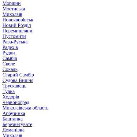
Моршин
Мостиська
Миколаїв
Новояворівськ
Новий Розділ
Перемишляни
Пустомити
Рава-Руська
Радехів
Рудки
Самбір
Сколе
Сокаль
Старий Самбір
Судова Вишня
Трускавець
Турка
Ходорів
Червоноград
Миколаївська область
Арбузинка
Баштанка
Березнегувате
Доманівка
Миколаїв