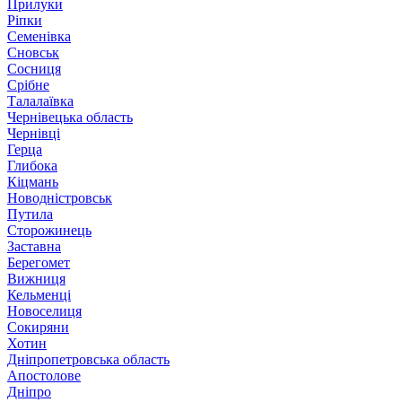
Прилуки
Ріпки
Семенівка
Сновськ
Сосниця
Срібне
Талалаївка
Чернівецька область
Чернівці
Герца
Глибока
Кіцмань
Новодністровськ
Путила
Сторожинець
Заставна
Берегомет
Вижниця
Кельменці
Новоселиця
Сокиряни
Хотин
Дніпропетровська область
Апостолове
Дніпро