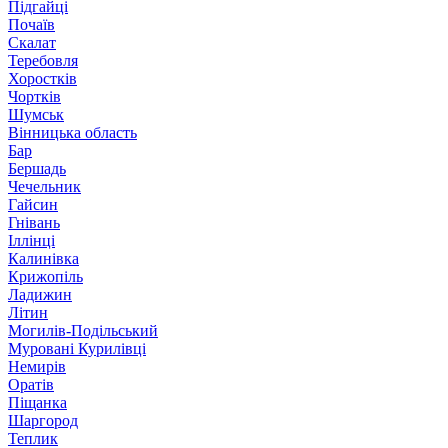
Підгайці
Почаїв
Скалат
Теребовля
Хоростків
Чортків
Шумськ
Вінницька область
Бар
Бершадь
Чечельник
Гайсин
Гнівань
Іллінці
Калинівка
Крижопіль
Ладижин
Літин
Могилів-Подільський
Муровані Курилівці
Немирів
Оратів
Піщанка
Шаргород
Теплик