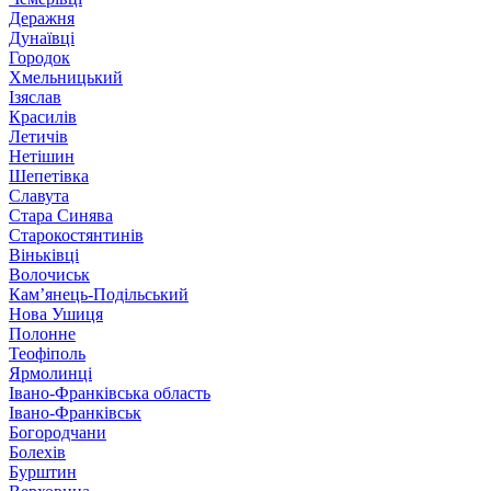
Деражня
Дунаївці
Городок
Хмельницький
Ізяслав
Красилів
Летичів
Нетішин
Шепетівка
Славута
Стара Синява
Старокостянтинів
Віньківці
Волочиськ
Кам’янець-Подільський
Нова Ушиця
Полонне
Теофіполь
Ярмолинці
Івано-Франківська область
Івано-Франківськ
Богородчани
Болехів
Бурштин