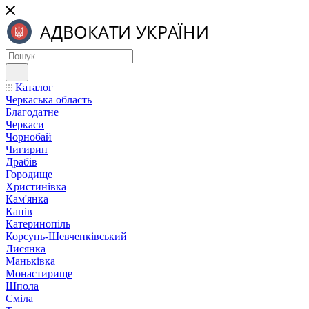
Каталог
Черкаська область
Благодатне
Черкаси
Чорнобай
Чигирин
Драбів
Городище
Христинівка
Кам'янка
Канів
Катеринопіль
Корсунь-Шевченківський
Лисянка
Маньківка
Монастирище
Шпола
Сміла