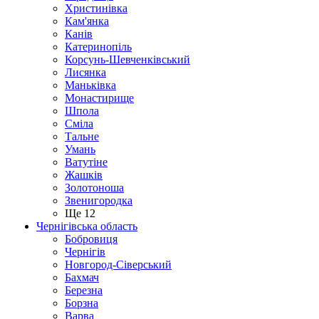
Христинівка
Кам'янка
Канів
Катеринопіль
Корсунь-Шевченківський
Лисянка
Маньківка
Монастирище
Шпола
Сміла
Тальне
Умань
Ватутіне
Жашків
Золотоноша
Звенигородка
Ще 12
Чернігівська область
Бобровиця
Чернігів
Новгород-Сіверський
Бахмач
Березна
Борзна
Варва