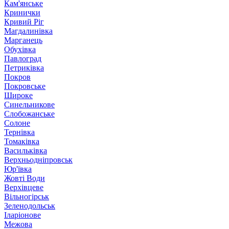
Кам'янське
Кринички
Кривий Ріг
Магдалинівка
Марганець
Обухівка
Павлоград
Петриківка
Покров
Покровське
Широке
Синельникове
Слобожанське
Солоне
Тернівка
Томаківка
Васильківка
Верхньодніпровськ
Юр'ївка
Жовті Води
Верхівцеве
Вільногірськ
Зеленодольськ
Іларіонове
Межова