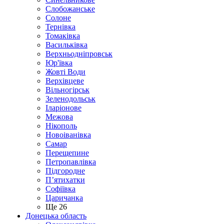
Слобожанське
Солоне
Тернівка
Томаківка
Васильківка
Верхньодніпровськ
Юр'ївка
Жовті Води
Верхівцеве
Вільногірськ
Зеленодольськ
Іларіонове
Межова
Нікополь
Новоіванівка
Самар
Перещепине
Петропавлівка
Підгородне
П’ятихатки
Софіївка
Царичанка
Ще 26
Донецька область