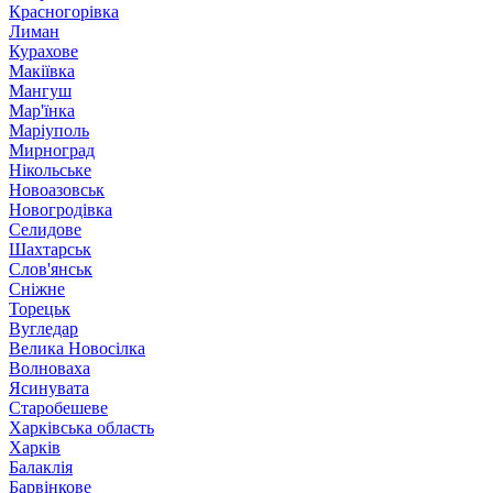
Красногорівка
Лиман
Курахове
Макіївка
Мангуш
Мар'їнка
Маріуполь
Мирноград
Нікольське
Новоазовськ
Новогродівка
Селидове
Шахтарськ
Слов'янськ
Сніжне
Торецьк
Вугледар
Велика Новосілка
Волноваха
Ясинувата
Старобешеве
Харківська область
Харків
Балаклія
Барвінкове