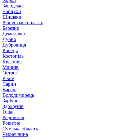
Хорол
Заводське
Чорнухи
Шишаки
Рівненська область
Березне
Демидівка
Дубно
Дубровиця
Корець
Костопіль
Квасилів
Млинів
Острог
Рівне
Сарни
Вараш
Володимирець
Зарічне
Здолбунів
Гоща
Радивилів
Рокитне
Сумська область
Чернеччина