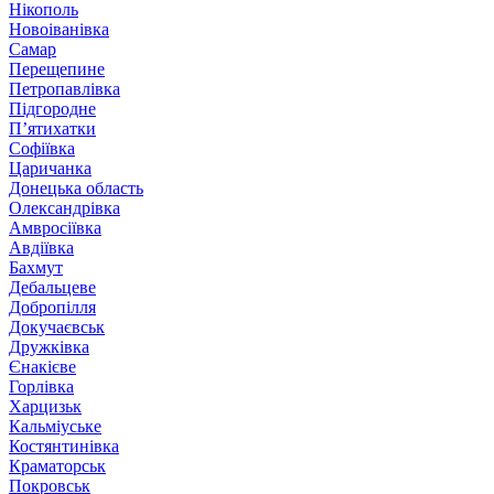
Нікополь
Новоіванівка
Самар
Перещепине
Петропавлівка
Підгородне
П’ятихатки
Софіївка
Царичанка
Донецька область
Олександрівка
Амвросіївка
Авдіївка
Бахмут
Дебальцеве
Добропілля
Докучаєвськ
Дружківка
Єнакієве
Горлівка
Харцизьк
Кальміуське
Костянтинівка
Краматорськ
Покровськ