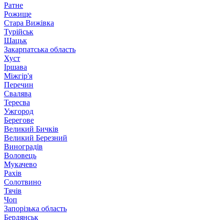
Ратне
Рожище
Стара Вижівка
Турійськ
Шацьк
Закарпатська область
Хуст
Іршава
Міжгір'я
Перечин
Свалява
Тересва
Ужгород
Берегове
Великий Бичків
Великий Березний
Виноградів
Воловець
Мукачево
Рахів
Солотвино
Тячів
Чоп
Запорізька область
Бердянськ