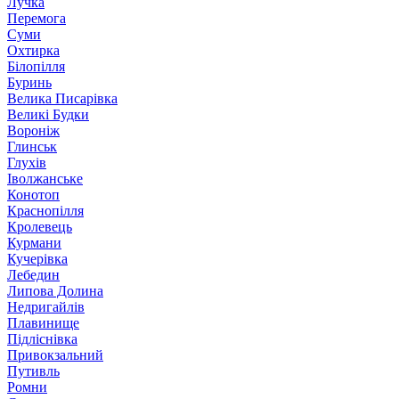
Лучка
Перемога
Суми
Охтирка
Білопілля
Буринь
Велика Писарівка
Великі Будки
Вороніж
Глинськ
Глухів
Іволжанське
Конотоп
Краснопілля
Кролевець
Курмани
Кучерівка
Лебедин
Липова Долина
Недригайлів
Плавинище
Підліснівка
Привокзальний
Путивль
Ромни