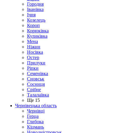
Городня
Іванівка
Ічня
Козелець
Короп
Корюківка
Куликівка
Мена
Ніжин
Носівка
Остер
Прилуки
Ріпки
Семенівка
Сновськ
Сосниця
Срібне
Талалаївка
Ще 15
Чернівецька область
Чернівці
Герца
Глибока
Кіцмань
Новодністровськ