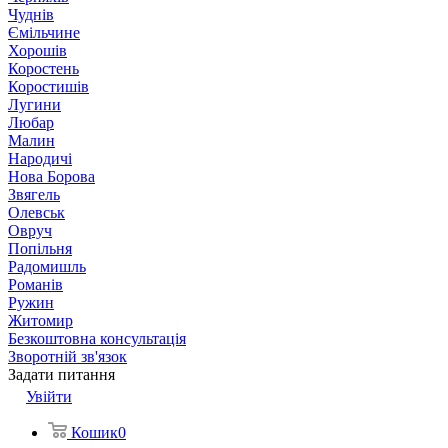
Чуднів
Ємільчине
Хорошів
Коростень
Коростишів
Лугини
Любар
Малин
Народичі
Нова Борова
Звягель
Олевськ
Овруч
Попільня
Радомишль
Романів
Ружин
Житомир
Безкоштовна консультація
Зворотній зв'язок
Задати питання
Увійти
Кошик
0