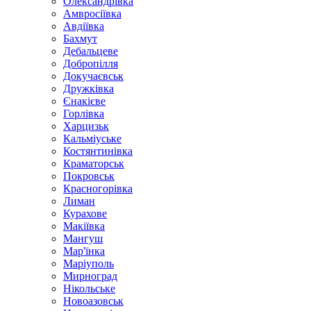
Олександрівка
Амвросіївка
Авдіївка
Бахмут
Дебальцеве
Добропілля
Докучаєвськ
Дружківка
Єнакієве
Горлівка
Харцизьк
Кальміуське
Костянтинівка
Краматорськ
Покровськ
Красногорівка
Лиман
Курахове
Макіївка
Мангуш
Мар'їнка
Маріуполь
Мирноград
Нікольське
Новоазовськ