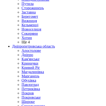
Путила
Сторожинець
Заставна
Берегомет
Вижниця
Кельменці
Новоселиця
Сокиряни
Хотин
Ще 4
Дніпропетровська область
Апостолове
Дніпро
Кам'янське
Кринички
Кривий Ріг
Магдалинівка
Марганець
Обухівка
Павлоград
Петриківка
Покров
Покровське
Широке
Синельникове