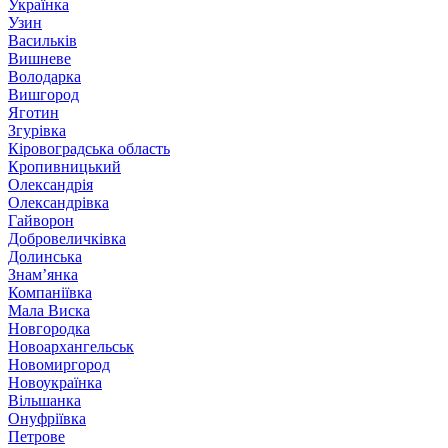
Українка
Узин
Васильків
Вишневе
Володарка
Вишгород
Яготин
Згурівка
Кіровоградська область
Кропивницький
Олександрія
Олександрівка
Гайворон
Добровеличківка
Долинська
Знам’янка
Компаніївка
Мала Виска
Новгородка
Новоархангельськ
Новомиргород
Новоукраїнка
Вільшанка
Онуфріївка
Петрове