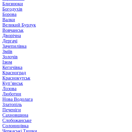
Близнюки
Богодухів
Борова
Валки
Великий Бурлук
Вовчанськ
Дворічна
Дергачі
Зачепилівка
Зміїв
Золочів
Ізюм
Кегичівка
Красноград
Краснокутськ
Куп’янськ
Лозова
Люботин
Нова Водолага
Златопіль
Печеніги
Сахновщина
Слобожанське
Солоницівка
Черкаські Тишки