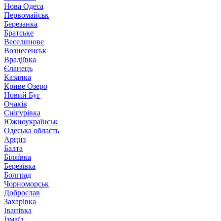
Нова Одеса
Первомайськ
Березанка
Братське
Веселинове
Вознесенськ
Врадіївка
Єланець
Казанка
Криве Озеро
Новий Буг
Очаків
Снігурівка
Южноукраїнськ
Одеська область
Арциз
Балта
Біляївка
Березівка
Болград
Чорноморськ
Доброслав
Захарівка
Іванівка
Ізмаїл