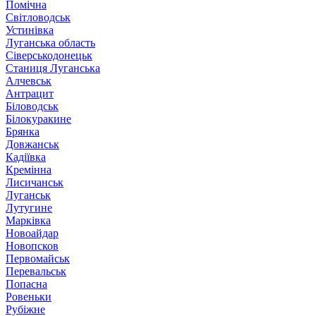
Помічна
Світловодськ
Устинівка
Луганська область
Сіверськодонецьк
Станиця Луганська
Алчевськ
Антрацит
Біловодськ
Білокуракине
Брянка
Довжанськ
Кадіївка
Кремінна
Лисичанськ
Луганськ
Лутугине
Марківка
Новоайдар
Новопсков
Первомайськ
Перевальськ
Попасна
Ровеньки
Рубіжне