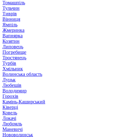
Томашпіль
Тульчин
Тиврів
Вінниця
Ямпіль
Жмеринка
Вапнярка
Козятин
Липовець
Погребище
Тростянець
Турбів
Хмільник
Волинська область
Луцьк
Любешів
Володимир
Горохів
Камінь-Каширський
Ківерці
Ковель
Локачі
Любомль
Маневичі
Нововолинськ