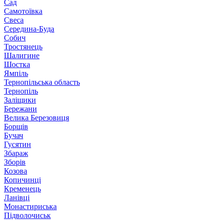
Сад
Самотоївка
Свеса
Середина-Буда
Собич
Тростянець
Шалигине
Шостка
Ямпіль
Тернопільська область
Тернопіль
Заліщики
Бережани
Велика Березовиця
Борщів
Бучач
Гусятин
Збараж
Зборів
Козова
Копичинці
Кременець
Ланівці
Монастириська
Підволочиськ