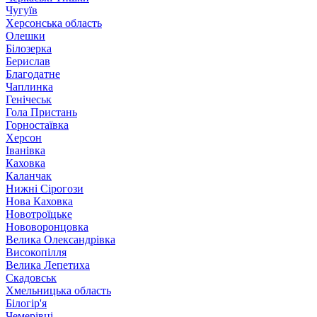
Чугуїв
Херсонська область
Олешки
Білозерка
Берислав
Благодатне
Чаплинка
Генічеськ
Гола Пристань
Горностаївка
Херсон
Іванівка
Каховка
Каланчак
Нижні Сірогози
Нова Каховка
Новотроїцьке
Нововоронцовка
Велика Олександрівка
Високопілля
Велика Лепетиха
Скадовськ
Хмельницька область
Білогір'я
Чемерівці