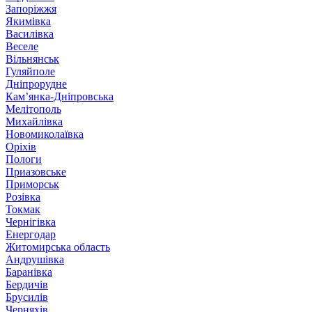
Запоріжжя
Якимівка
Василівка
Веселе
Вільнянськ
Гуляйполе
Дніпрорудне
Кам’янка-Дніпровська
Мелітополь
Михайлівка
Новомиколаївка
Оріхів
Пологи
Приазовське
Приморськ
Розівка
Токмак
Чернігівка
Енергодар
Житомирська область
Андрушівка
Баранівка
Бердичів
Брусилів
Черняхів