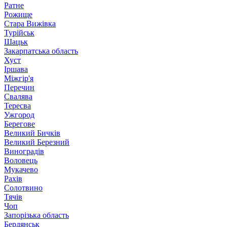
Ратне
Рожище
Стара Вижівка
Турійськ
Шацьк
Закарпатська область
Хуст
Іршава
Міжгір'я
Перечин
Свалява
Тересва
Ужгород
Берегове
Великий Бичків
Великий Березний
Виноградів
Воловець
Мукачево
Рахів
Солотвино
Тячів
Чоп
Запорізька область
Бердянськ