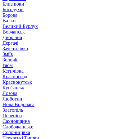
Близнюки
Богодухів
Борова
Валки
Великий Бурлук
Вовчанськ
Дворічна
Дергачі
Зачепилівка
Зміїв
Золочів
Ізюм
Кегичівка
Красноград
Краснокутськ
Куп’янськ
Лозова
Люботин
Нова Водолага
Златопіль
Печеніги
Сахновщина
Слобожанське
Солоницівка
Черкаські Тишки