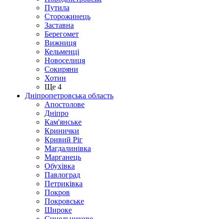
Путила
Сторожинець
Заставна
Берегомет
Вижниця
Кельменці
Новоселиця
Сокиряни
Хотин
Ще 4
Дніпропетровська область
Апостолове
Дніпро
Кам'янське
Кринички
Кривий Ріг
Магдалинівка
Марганець
Обухівка
Павлоград
Петриківка
Покров
Покровське
Широке
Синельникове