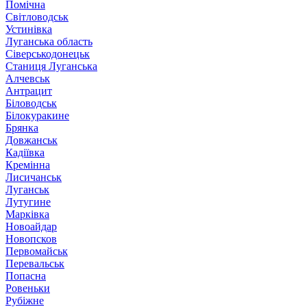
Помічна
Світловодськ
Устинівка
Луганська область
Сіверськодонецьк
Станиця Луганська
Алчевськ
Антрацит
Біловодськ
Білокуракине
Брянка
Довжанськ
Кадіївка
Кремінна
Лисичанськ
Луганськ
Лутугине
Марківка
Новоайдар
Новопсков
Первомайськ
Перевальськ
Попасна
Ровеньки
Рубіжне