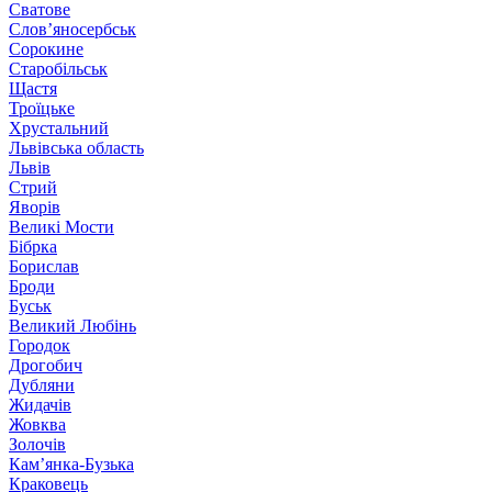
Сватове
Слов’яносербськ
Сорокине
Старобільськ
Щастя
Троїцьке
Хрустальний
Львівська область
Львів
Стрий
Яворів
Великі Мости
Бібрка
Борислав
Броди
Буськ
Великий Любінь
Городок
Дрогобич
Дубляни
Жидачів
Жовква
Золочів
Кам’янка-Бузька
Краковець