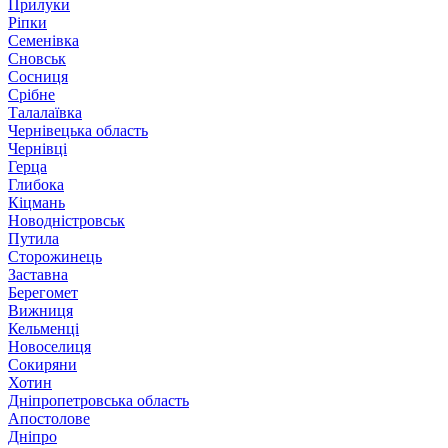
Прилуки
Ріпки
Семенівка
Сновськ
Сосниця
Срібне
Талалаївка
Чернівецька область
Чернівці
Герца
Глибока
Кіцмань
Новодністровськ
Путила
Сторожинець
Заставна
Берегомет
Вижниця
Кельменці
Новоселиця
Сокиряни
Хотин
Дніпропетровська область
Апостолове
Дніпро