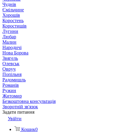
Чуднів
Ємільчине
Хорошів
Коростень
Коростишів
Лугини
Любар
Малин
Народичі
Нова Борова
Звягель
Олевськ
Овруч
Попільня
Радомишль
Романів
Ружин
Житомир
Безкоштовна консультація
Зворотній зв'язок
Задати питання
Увійти
Кошик
0