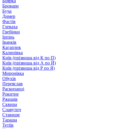
Боярка
Бровари
Буча
Димер
Фастів
Глеваха
Гребінки
Ірпінь
Іванків
Кагарлик
Калинівка
Київ (прізвища від К по П)
Київ (прізвища від А по Й)
Київ (прізвища від Р по Я)
Миронівка
Обухів
Переяслав
Раскопанці
Рокитне
Ржищів
Сквира
Славутич
Ставище
Тараща
Тетіїв