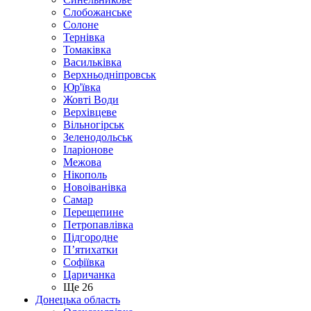
Слобожанське
Солоне
Тернівка
Томаківка
Васильківка
Верхньодніпровськ
Юр'ївка
Жовті Води
Верхівцеве
Вільногірськ
Зеленодольськ
Іларіонове
Межова
Нікополь
Новоіванівка
Самар
Перещепине
Петропавлівка
Підгородне
П’ятихатки
Софіївка
Царичанка
Ще 26
Донецька область