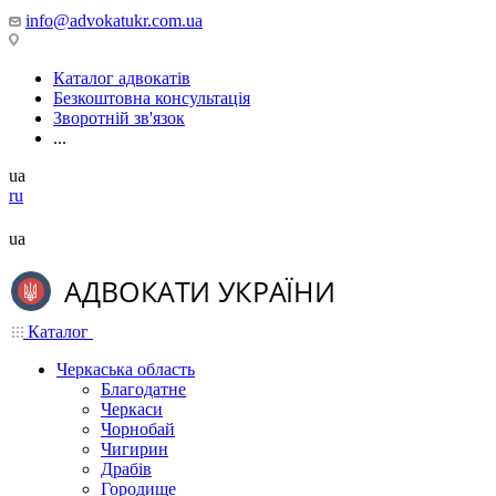
info@advokatukr.com.ua
Каталог адвокатів
Безкоштовна консультація
Зворотній зв'язок
...
ua
ru
ua
Каталог
Черкаська область
Благодатне
Черкаси
Чорнобай
Чигирин
Драбів
Городище