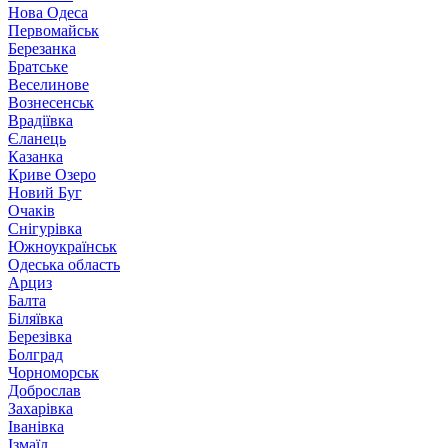
Нова Одеса
Первомайськ
Березанка
Братське
Веселинове
Вознесенськ
Врадіївка
Єланець
Казанка
Криве Озеро
Новий Буг
Очаків
Снігурівка
Южноукраїнськ
Одеська область
Арциз
Балта
Біляївка
Березівка
Болград
Чорноморськ
Доброслав
Захарівка
Іванівка
Ізмаїл