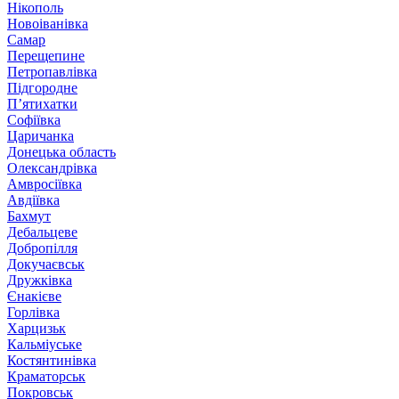
Нікополь
Новоіванівка
Самар
Перещепине
Петропавлівка
Підгородне
П’ятихатки
Софіївка
Царичанка
Донецька область
Олександрівка
Амвросіївка
Авдіївка
Бахмут
Дебальцеве
Добропілля
Докучаєвськ
Дружківка
Єнакієве
Горлівка
Харцизьк
Кальміуське
Костянтинівка
Краматорськ
Покровськ