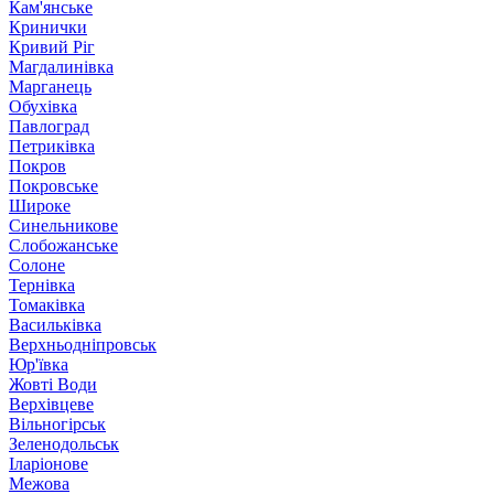
Кам'янське
Кринички
Кривий Ріг
Магдалинівка
Марганець
Обухівка
Павлоград
Петриківка
Покров
Покровське
Широке
Синельникове
Слобожанське
Солоне
Тернівка
Томаківка
Васильківка
Верхньодніпровськ
Юр'ївка
Жовті Води
Верхівцеве
Вільногірськ
Зеленодольськ
Іларіонове
Межова