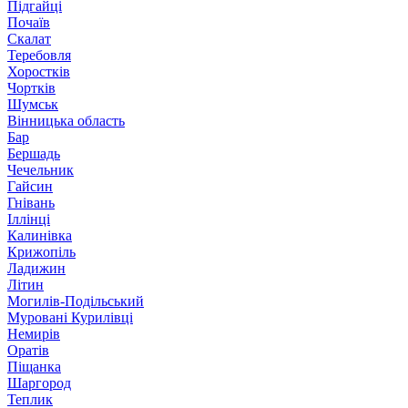
Підгайці
Почаїв
Скалат
Теребовля
Хоростків
Чортків
Шумськ
Вінницька область
Бар
Бершадь
Чечельник
Гайсин
Гнівань
Іллінці
Калинівка
Крижопіль
Ладижин
Літин
Могилів-Подільський
Муровані Курилівці
Немирів
Оратів
Піщанка
Шаргород
Теплик