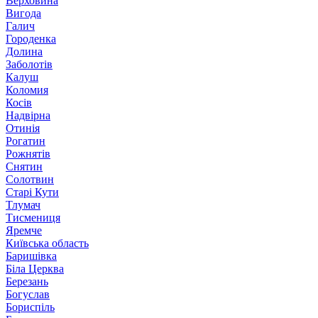
Верховина
Вигода
Галич
Городенка
Долина
Заболотів
Калуш
Коломия
Косів
Надвірна
Отинія
Рогатин
Рожнятів
Снятин
Солотвин
Старі Кути
Тлумач
Тисмениця
Яремче
Київська область
Баришівка
Біла Церква
Березань
Богуслав
Бориспіль