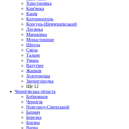
Христинівка
Кам'янка
Канів
Катеринопіль
Корсунь-Шевченківський
Лисянка
Маньківка
Монастирище
Шпола
Сміла
Тальне
Умань
Ватутіне
Жашків
Золотоноша
Звенигородка
Ще 12
Чернігівська область
Бобровиця
Чернігів
Новгород-Сіверський
Бахмач
Березна
Борзна
Варва