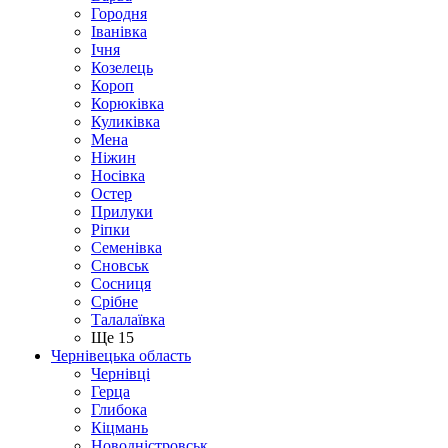
Городня
Іванівка
Ічня
Козелець
Короп
Корюківка
Куликівка
Мена
Ніжин
Носівка
Остер
Прилуки
Ріпки
Семенівка
Сновськ
Сосниця
Срібне
Талалаївка
Ще 15
Чернівецька область
Чернівці
Герца
Глибока
Кіцмань
Новодністровськ