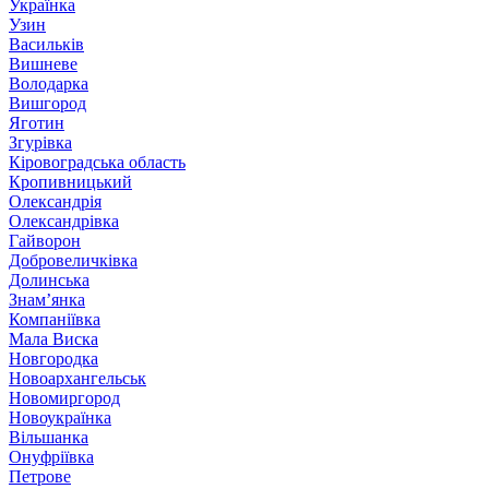
Українка
Узин
Васильків
Вишневе
Володарка
Вишгород
Яготин
Згурівка
Кіровоградська область
Кропивницький
Олександрія
Олександрівка
Гайворон
Добровеличківка
Долинська
Знам’янка
Компаніївка
Мала Виска
Новгородка
Новоархангельськ
Новомиргород
Новоукраїнка
Вільшанка
Онуфріївка
Петрове