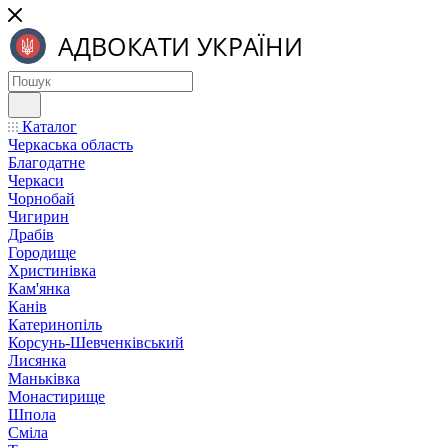
Каталог
Черкаська область
Благодатне
Черкаси
Чорнобай
Чигирин
Драбів
Городище
Христинівка
Кам'янка
Канів
Катеринопіль
Корсунь-Шевченківський
Лисянка
Маньківка
Монастирище
Шпола
Сміла