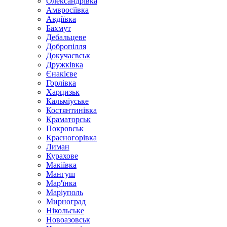
Олександрівка
Амвросіївка
Авдіївка
Бахмут
Дебальцеве
Добропілля
Докучаєвськ
Дружківка
Єнакієве
Горлівка
Харцизьк
Кальміуське
Костянтинівка
Краматорськ
Покровськ
Красногорівка
Лиман
Курахове
Макіївка
Мангуш
Мар'їнка
Маріуполь
Мирноград
Нікольське
Новоазовськ