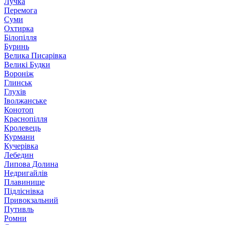
Лучка
Перемога
Суми
Охтирка
Білопілля
Буринь
Велика Писарівка
Великі Будки
Вороніж
Глинськ
Глухів
Іволжанське
Конотоп
Краснопілля
Кролевець
Курмани
Кучерівка
Лебедин
Липова Долина
Недригайлів
Плавинище
Підліснівка
Привокзальний
Путивль
Ромни