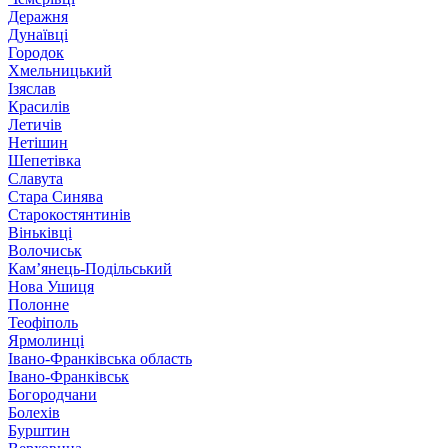
Деражня
Дунаївці
Городок
Хмельницький
Ізяслав
Красилів
Летичів
Нетішин
Шепетівка
Славута
Стара Синява
Старокостянтинів
Віньківці
Волочиськ
Кам’янець-Подільський
Нова Ушиця
Полонне
Теофіполь
Ярмолинці
Івано-Франківська область
Івано-Франківськ
Богородчани
Болехів
Бурштин