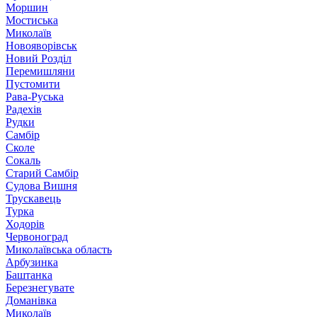
Моршин
Мостиська
Миколаїв
Новояворівськ
Новий Розділ
Перемишляни
Пустомити
Рава-Руська
Радехів
Рудки
Самбір
Сколе
Сокаль
Старий Самбір
Судова Вишня
Трускавець
Турка
Ходорів
Червоноград
Миколаївська область
Арбузинка
Баштанка
Березнегувате
Доманівка
Миколаїв