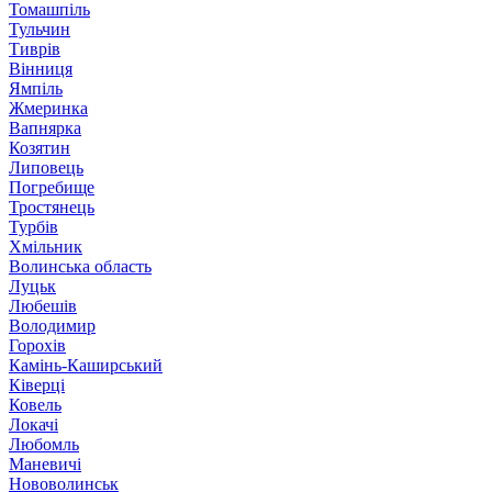
Томашпіль
Тульчин
Тиврів
Вінниця
Ямпіль
Жмеринка
Вапнярка
Козятин
Липовець
Погребище
Тростянець
Турбів
Хмільник
Волинська область
Луцьк
Любешів
Володимир
Горохів
Камінь-Каширський
Ківерці
Ковель
Локачі
Любомль
Маневичі
Нововолинськ