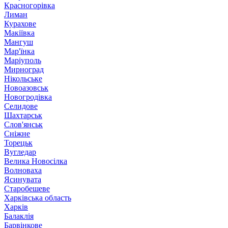
Красногорівка
Лиман
Курахове
Макіївка
Мангуш
Мар'їнка
Маріуполь
Мирноград
Нікольське
Новоазовськ
Новогродівка
Селидове
Шахтарськ
Слов'янськ
Сніжне
Торецьк
Вугледар
Велика Новосілка
Волноваха
Ясинувата
Старобешеве
Харківська область
Харків
Балаклія
Барвінкове