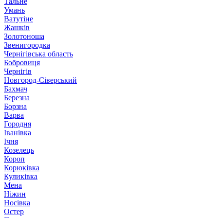
Тальне
Умань
Ватутіне
Жашків
Золотоноша
Звенигородка
Чернігівська область
Бобровиця
Чернігів
Новгород-Сіверський
Бахмач
Березна
Борзна
Варва
Городня
Іванівка
Ічня
Козелець
Короп
Корюківка
Куликівка
Мена
Ніжин
Носівка
Остер