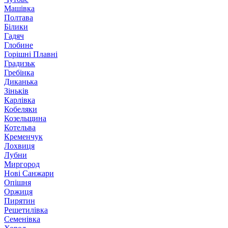
Машівка
Полтава
Білики
Гадяч
Глобине
Горішні Плавні
Градизьк
Гребінка
Диканька
Зіньків
Карлівка
Кобеляки
Козельщина
Котельва
Кременчук
Лохвиця
Лубни
Миргород
Нові Санжари
Опішня
Оржиця
Пирятин
Решетилівка
Семенівка