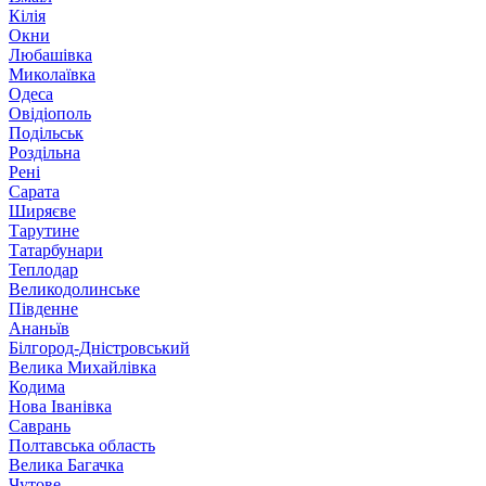
Кілія
Окни
Любашівка
Миколаївка
Одеса
Овідіополь
Подільськ
Роздільна
Рені
Сарата
Ширяєве
Тарутине
Татарбунари
Теплодар
Великодолинське
Південне
Ананьїв
Білгород-Дністровський
Велика Михайлівка
Кодима
Нова Іванівка
Саврань
Полтавська область
Велика Багачка
Чутове