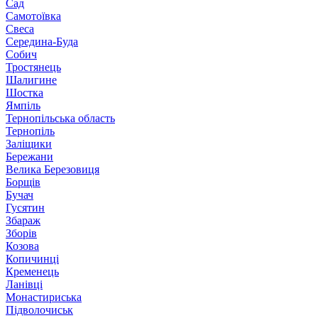
Сад
Самотоївка
Свеса
Середина-Буда
Собич
Тростянець
Шалигине
Шостка
Ямпіль
Тернопільська область
Тернопіль
Заліщики
Бережани
Велика Березовиця
Борщів
Бучач
Гусятин
Збараж
Зборів
Козова
Копичинці
Кременець
Ланівці
Монастириська
Підволочиськ