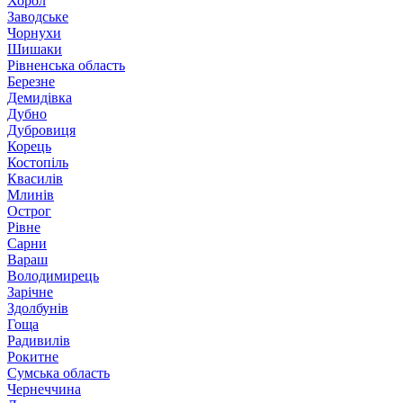
Хорол
Заводське
Чорнухи
Шишаки
Рівненська область
Березне
Демидівка
Дубно
Дубровиця
Корець
Костопіль
Квасилів
Млинів
Острог
Рівне
Сарни
Вараш
Володимирець
Зарічне
Здолбунів
Гоща
Радивилів
Рокитне
Сумська область
Чернеччина