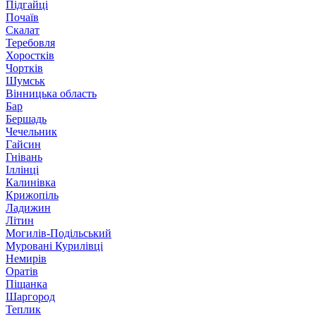
Підгайці
Почаїв
Скалат
Теребовля
Хоростків
Чортків
Шумськ
Вінницька область
Бар
Бершадь
Чечельник
Гайсин
Гнівань
Іллінці
Калинівка
Крижопіль
Ладижин
Літин
Могилів-Подільський
Муровані Курилівці
Немирів
Оратів
Піщанка
Шаргород
Теплик