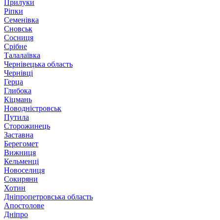
Прилуки
Ріпки
Семенівка
Сновськ
Сосниця
Срібне
Талалаївка
Чернівецька область
Чернівці
Герца
Глибока
Кіцмань
Новодністровськ
Путила
Сторожинець
Заставна
Берегомет
Вижниця
Кельменці
Новоселиця
Сокиряни
Хотин
Дніпропетровська область
Апостолове
Дніпро