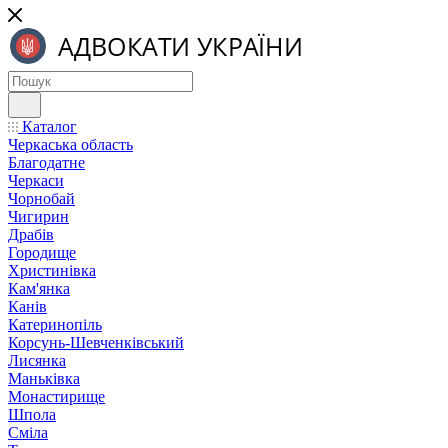
Каталог
Черкаська область
Благодатне
Черкаси
Чорнобай
Чигирин
Драбів
Городище
Христинівка
Кам'янка
Канів
Катеринопіль
Корсунь-Шевченківський
Лисянка
Маньківка
Монастирище
Шпола
Сміла