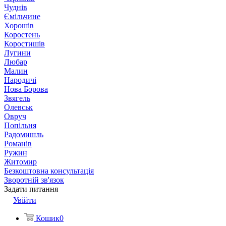
Чуднів
Ємільчине
Хорошів
Коростень
Коростишів
Лугини
Любар
Малин
Народичі
Нова Борова
Звягель
Олевськ
Овруч
Попільня
Радомишль
Романів
Ружин
Житомир
Безкоштовна консультація
Зворотній зв'язок
Задати питання
Увійти
Кошик
0