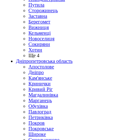
Путила
Сторожинець
Заставна
Берегомет
Вижниця
Кельменці
Новоселиця
Сокиряни
Хотин
Ще 4
Дніпропетровська область
Апостолове
Дніпро
Кам'янське
Кринички
Кривий Ріг
Магдалинівка
Марганець
Обухівка
Павлоград
Петриківка
Покров
Покровське
Широке
Синельникове