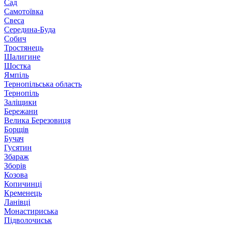
Сад
Самотоївка
Свеса
Середина-Буда
Собич
Тростянець
Шалигине
Шостка
Ямпіль
Тернопільська область
Тернопіль
Заліщики
Бережани
Велика Березовиця
Борщів
Бучач
Гусятин
Збараж
Зборів
Козова
Копичинці
Кременець
Ланівці
Монастириська
Підволочиськ