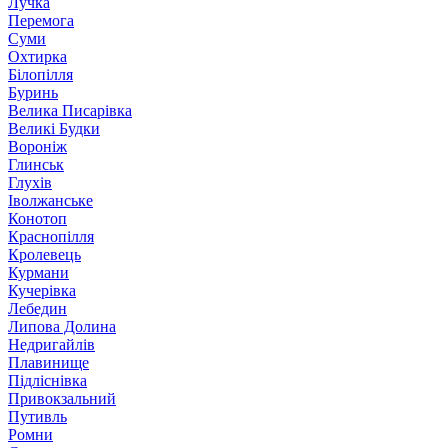
Лучка
Перемога
Суми
Охтирка
Білопілля
Буринь
Велика Писарівка
Великі Будки
Вороніж
Глинськ
Глухів
Іволжанське
Конотоп
Краснопілля
Кролевець
Курмани
Кучерівка
Лебедин
Липова Долина
Недригайлів
Плавинище
Підліснівка
Привокзальний
Путивль
Ромни