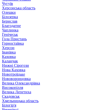
Чугуїв
Херсонська область
Олешки
Білозерка
Берислав
Благодатне
Чаплинка
Генічеськ
Гола Пристань
Горностаївка
Херсон
Іванівка
Каховка
Каланчак
Нижні Сірогози
Нова Каховка
Новотроїцьке
Нововоронцовка
Велика Олександрівка
Високопілля
Велика Лепетиха
Скадовськ
Хмельницька область
Білогір'я
Чемерівці