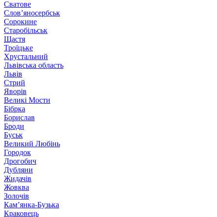
Сватове
Слов’яносербськ
Сорокине
Старобільськ
Щастя
Троїцьке
Хрустальний
Львівська область
Львів
Стрий
Яворів
Великі Мости
Бібрка
Борислав
Броди
Буськ
Великий Любінь
Городок
Дрогобич
Дубляни
Жидачів
Жовква
Золочів
Кам’янка-Бузька
Краковець