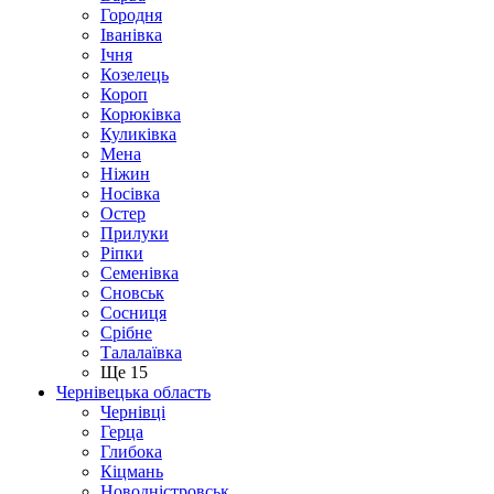
Городня
Іванівка
Ічня
Козелець
Короп
Корюківка
Куликівка
Мена
Ніжин
Носівка
Остер
Прилуки
Ріпки
Семенівка
Сновськ
Сосниця
Срібне
Талалаївка
Ще 15
Чернівецька область
Чернівці
Герца
Глибока
Кіцмань
Новодністровськ