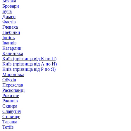
Боярка
Бровари
Буча
Димер
Фастів
Глеваха
Гребінки
Ірпінь
Іванків
Кагарлик
Калинівка
Київ (прізвища від К по П)
Київ (прізвища від А по Й)
Київ (прізвища від Р по Я)
Миронівка
Обухів
Переяслав
Раскопанці
Рокитне
Ржищів
Сквира
Славутич
Ставище
Тараща
Тетіїв