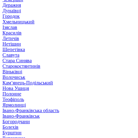
Деражня
Дунаївці
Городок
Хмельницький
Ізяслав
Красилів
Летичів
Нетішин
Шепетівка
Славута
Стара Синява
Старокостянтинів
Віньківці
Волочиськ
Кам’янець-Подільський
Нова Ушиця
Полонне
Теофіполь
Ярмолинці
Івано-Франківська область
Івано-Франківськ
Богородчани
Болехів
Бурштин