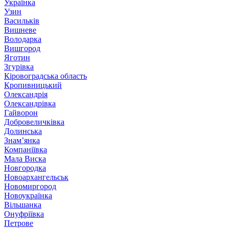
Українка
Узин
Васильків
Вишневе
Володарка
Вишгород
Яготин
Згурівка
Кіровоградська область
Кропивницький
Олександрія
Олександрівка
Гайворон
Добровеличківка
Долинська
Знам’янка
Компаніївка
Мала Виска
Новгородка
Новоархангельськ
Новомиргород
Новоукраїнка
Вільшанка
Онуфріївка
Петрове