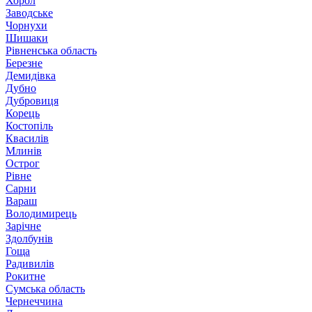
Хорол
Заводське
Чорнухи
Шишаки
Рівненська область
Березне
Демидівка
Дубно
Дубровиця
Корець
Костопіль
Квасилів
Млинів
Острог
Рівне
Сарни
Вараш
Володимирець
Зарічне
Здолбунів
Гоща
Радивилів
Рокитне
Сумська область
Чернеччина