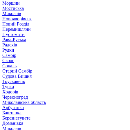
Моршин
Мостиська
Миколаїв
Новояворівськ
Новий Розділ
Перемишляни
Пустомити
Рава-Руська
Радехів
Рудки
Самбір
Сколе
Сокаль
Старий Самбір
Судова Вишня
Трускавець
Турка
Ходорів
Червоноград
Миколаївська область
Арбузинка
Баштанка
Березнегувате
Доманівка
Миколаїв