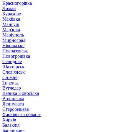
Красногорівка
Лиман
Курахове
Макіївка
Мангуш
Мар'їнка
Маріуполь
Мирноград
Нікольське
Новоазовськ
Новогродівка
Селидове
Шахтарськ
Слов'янськ
Сніжне
Торецьк
Вугледар
Велика Новосілка
Волноваха
Ясинувата
Старобешеве
Харківська область
Харків
Балаклія
Барвінкове