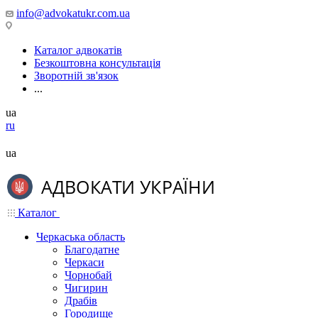
info@advokatukr.com.ua
Каталог адвокатів
Безкоштовна консультація
Зворотній зв'язок
...
ua
ru
ua
Каталог
Черкаська область
Благодатне
Черкаси
Чорнобай
Чигирин
Драбів
Городище