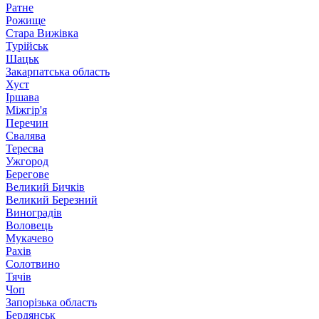
Ратне
Рожище
Стара Вижівка
Турійськ
Шацьк
Закарпатська область
Хуст
Іршава
Міжгір'я
Перечин
Свалява
Тересва
Ужгород
Берегове
Великий Бичків
Великий Березний
Виноградів
Воловець
Мукачево
Рахів
Солотвино
Тячів
Чоп
Запорізька область
Бердянськ