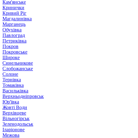
Кам'янське
Кринички
Кривий Ріг
Магдалинівка
Марганець
Обухівка
Павлоград
Петриківка
Покров
Покровське
Широке
Синельникове
Слобожанське
Солоне
Тернівка
Томаківка
Васильківка
Верхньодніпровськ
Юр'ївка
Жовті Води
Верхівцеве
Вільногірськ
Зеленодольськ
Іларіонове
Межова