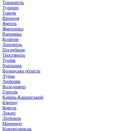
Томашпіль
Тульчин
Тиврів
Вінниця
Ямпіль
Жмеринка
Вапнярка
Козятин
Липовець
Погребище
Тростянець
Турбів
Хмільник
Волинська область
Луцьк
Любешів
Володимир
Горохів
Камінь-Каширський
Ківерці
Ковель
Локачі
Любомль
Маневичі
Нововолинськ