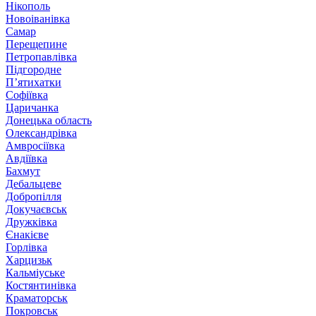
Нікополь
Новоіванівка
Самар
Перещепине
Петропавлівка
Підгородне
П’ятихатки
Софіївка
Царичанка
Донецька область
Олександрівка
Амвросіївка
Авдіївка
Бахмут
Дебальцеве
Добропілля
Докучаєвськ
Дружківка
Єнакієве
Горлівка
Харцизьк
Кальміуське
Костянтинівка
Краматорськ
Покровськ