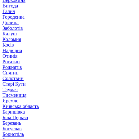
Верховина
Вигода
Галич
Городенка
Долина
Заболотів
Калуш
Коломия
Косів
Надвірна
Отинія
Рогатин
Рожнятів
Снятин
Солотвин
Старі Кути
Тлумач
Тисмениця
Яремче
Київська область
Баришівка
Біла Церква
Березань
Богуслав
Бориспіль