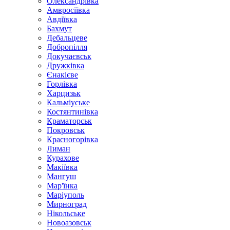
Олександрівка
Амвросіївка
Авдіївка
Бахмут
Дебальцеве
Добропілля
Докучаєвськ
Дружківка
Єнакієве
Горлівка
Харцизьк
Кальміуське
Костянтинівка
Краматорськ
Покровськ
Красногорівка
Лиман
Курахове
Макіївка
Мангуш
Мар'їнка
Маріуполь
Мирноград
Нікольське
Новоазовськ