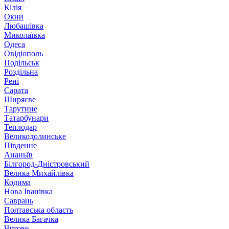
Кілія
Окни
Любашівка
Миколаївка
Одеса
Овідіополь
Подільськ
Роздільна
Рені
Сарата
Ширяєве
Тарутине
Татарбунари
Теплодар
Великодолинське
Південне
Ананьїв
Білгород-Дністровський
Велика Михайлівка
Кодима
Нова Іванівка
Саврань
Полтавська область
Велика Багачка
Чутове