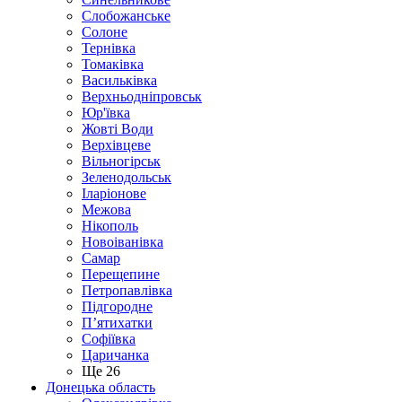
Слобожанське
Солоне
Тернівка
Томаківка
Васильківка
Верхньодніпровськ
Юр'ївка
Жовті Води
Верхівцеве
Вільногірськ
Зеленодольськ
Іларіонове
Межова
Нікополь
Новоіванівка
Самар
Перещепине
Петропавлівка
Підгородне
П’ятихатки
Софіївка
Царичанка
Ще 26
Донецька область