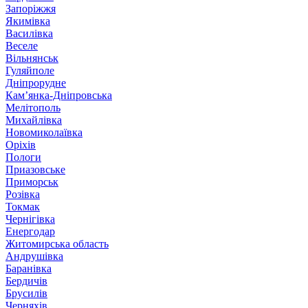
Запоріжжя
Якимівка
Василівка
Веселе
Вільнянськ
Гуляйполе
Дніпрорудне
Кам’янка-Дніпровська
Мелітополь
Михайлівка
Новомиколаївка
Оріхів
Пологи
Приазовське
Приморськ
Розівка
Токмак
Чернігівка
Енергодар
Житомирська область
Андрушівка
Баранівка
Бердичів
Брусилів
Черняхів