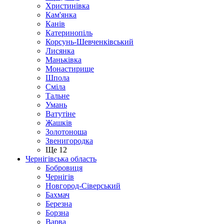
Христинівка
Кам'янка
Канів
Катеринопіль
Корсунь-Шевченківський
Лисянка
Маньківка
Монастирище
Шпола
Сміла
Тальне
Умань
Ватутіне
Жашків
Золотоноша
Звенигородка
Ще 12
Чернігівська область
Бобровиця
Чернігів
Новгород-Сіверський
Бахмач
Березна
Борзна
Варва