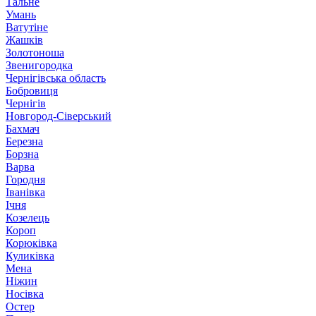
Тальне
Умань
Ватутіне
Жашків
Золотоноша
Звенигородка
Чернігівська область
Бобровиця
Чернігів
Новгород-Сіверський
Бахмач
Березна
Борзна
Варва
Городня
Іванівка
Ічня
Козелець
Короп
Корюківка
Куликівка
Мена
Ніжин
Носівка
Остер