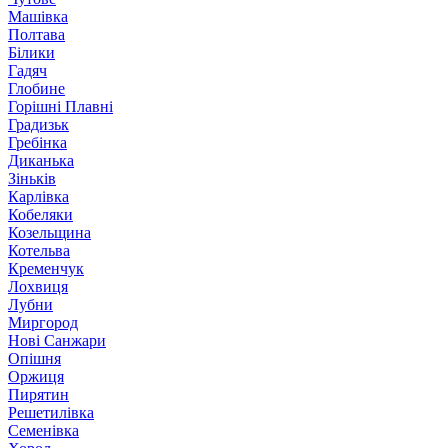
Машівка
Полтава
Білики
Гадяч
Глобине
Горішні Плавні
Градизьк
Гребінка
Диканька
Зіньків
Карлівка
Кобеляки
Козельщина
Котельва
Кременчук
Лохвиця
Лубни
Миргород
Нові Санжари
Опішня
Оржиця
Пирятин
Решетилівка
Семенівка