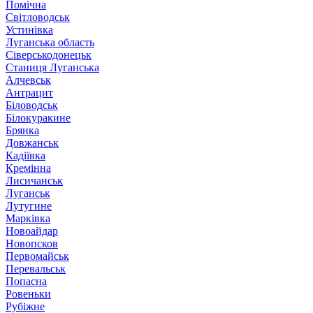
Помічна
Світловодськ
Устинівка
Луганська область
Сіверськодонецьк
Станиця Луганська
Алчевськ
Антрацит
Біловодськ
Білокуракине
Брянка
Довжанськ
Кадіївка
Кремінна
Лисичанськ
Луганськ
Лутугине
Марківка
Новоайдар
Новопсков
Первомайськ
Перевальськ
Попасна
Ровеньки
Рубіжне