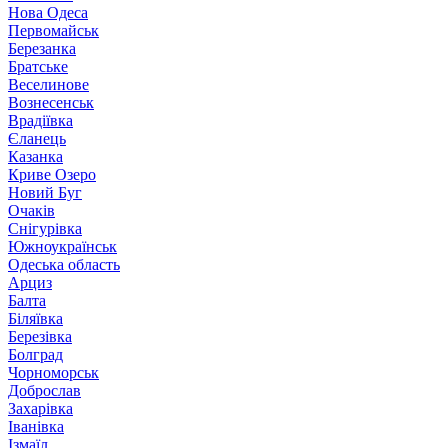
Нова Одеса
Первомайськ
Березанка
Братське
Веселинове
Вознесенськ
Врадіївка
Єланець
Казанка
Криве Озеро
Новий Буг
Очаків
Снігурівка
Южноукраїнськ
Одеська область
Арциз
Балта
Біляївка
Березівка
Болград
Чорноморськ
Доброслав
Захарівка
Іванівка
Ізмаїл