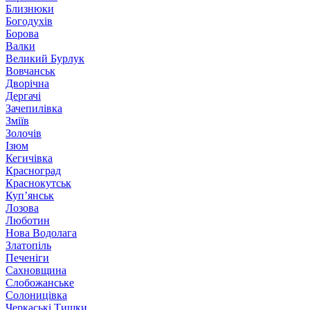
Близнюки
Богодухів
Борова
Валки
Великий Бурлук
Вовчанськ
Дворічна
Дергачі
Зачепилівка
Зміїв
Золочів
Ізюм
Кегичівка
Красноград
Краснокутськ
Куп’янськ
Лозова
Люботин
Нова Водолага
Златопіль
Печеніги
Сахновщина
Слобожанське
Солоницівка
Черкаські Тишки