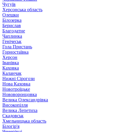
Чугуїв
Херсонська область
Олешки
Білозерка
Берислав
Благодатне
Чаплинка
Генічеськ
Гола Пристань
Горностаївка
Херсон
Іванівка
Каховка
Каланчак
Нижні Сірогози
Нова Каховка
Новотроїцьке
Нововоронцовка
Велика Олександрівка
Високопілля
Велика Лепетиха
Скадовськ
Хмельницька область
Білогір'я
Чемерівці