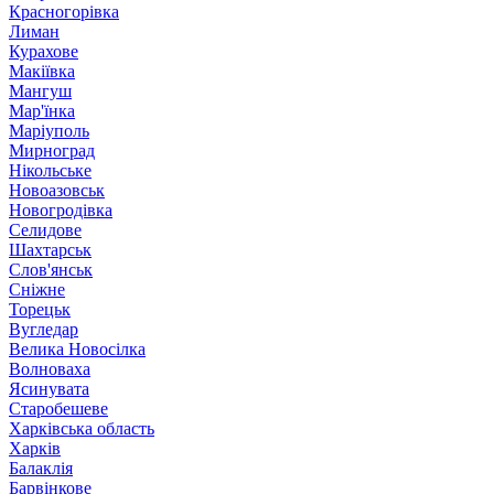
Красногорівка
Лиман
Курахове
Макіївка
Мангуш
Мар'їнка
Маріуполь
Мирноград
Нікольське
Новоазовськ
Новогродівка
Селидове
Шахтарськ
Слов'янськ
Сніжне
Торецьк
Вугледар
Велика Новосілка
Волноваха
Ясинувата
Старобешеве
Харківська область
Харків
Балаклія
Барвінкове