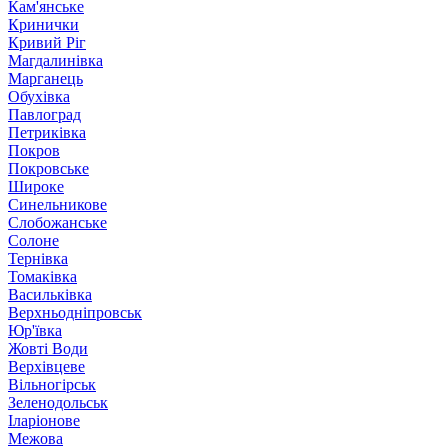
Кам'янське
Кринички
Кривий Ріг
Магдалинівка
Марганець
Обухівка
Павлоград
Петриківка
Покров
Покровське
Широке
Синельникове
Слобожанське
Солоне
Тернівка
Томаківка
Васильківка
Верхньодніпровськ
Юр'ївка
Жовті Води
Верхівцеве
Вільногірськ
Зеленодольськ
Іларіонове
Межова