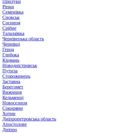
Прилуки
Ріпки
Семенівка
Сновськ
Сосниця
Срібне
Талалаївка
Чернівецька область
Чернівці
Герца
Глибока
Кіцмань
Новодністровськ
Путила
Сторожинець
Заставна
Берегомет
Вижниця
Кельменці
Новоселиця
Сокиряни
Хотин
Дніпропетровська область
Апостолове
Дніпро