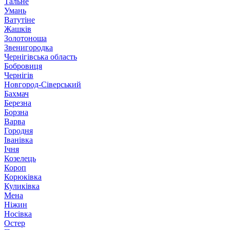
Тальне
Умань
Ватутіне
Жашків
Золотоноша
Звенигородка
Чернігівська область
Бобровиця
Чернігів
Новгород-Сіверський
Бахмач
Березна
Борзна
Варва
Городня
Іванівка
Ічня
Козелець
Короп
Корюківка
Куликівка
Мена
Ніжин
Носівка
Остер