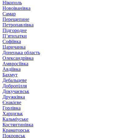
Нікополь
Новоіванівка
Самар
Перещепине
Петропавлівка
Підгородне
П’ятихатки
Софіївка
Царичанка
Донецька область
Олександрівка
Амвросіївка
Авдіївка
Бахмут
Дебальцеве
Добропілля
Докучаєвськ
Дружківка
Єнакієве
Горлівка
Харцизьк
Кальміуське
Костянтинівка
Краматорськ
Покровськ