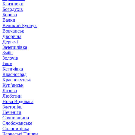
Близнюки
Богодухів
Борова
Валки
Великий Бурлук
Вовчанськ
Дворічна
Дергачі
Зачепилівка
Зміїв
Золочів
Ізюм
Кегичівка
Красноград
Краснокутськ
Куп’янськ
Лозова
Люботин
Нова Водолага
Златопіль
Печеніги
Сахновщина
Слобожанське
Солоницівка
Черкаські Тишки