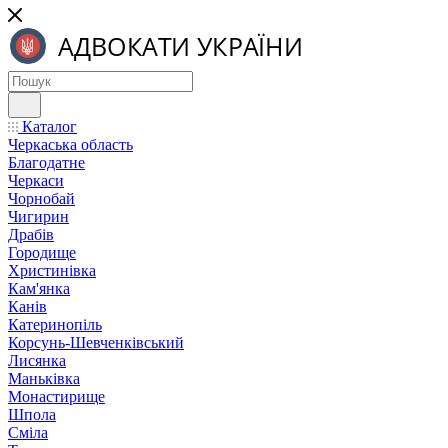
Каталог
Черкаська область
Благодатне
Черкаси
Чорнобай
Чигирин
Драбів
Городище
Христинівка
Кам'янка
Канів
Катеринопіль
Корсунь-Шевченківський
Лисянка
Маньківка
Монастирище
Шпола
Сміла