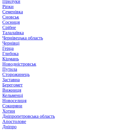
Прилуки
Ріпки
Семенівка
Сновськ
Сосниця
Срібне
Талалаївка
Чернівецька область
Чернівці
Герца
Глибока
Кіцмань
Новодністровськ
Путила
Сторожинець
Заставна
Берегомет
Вижниця
Кельменці
Новоселиця
Сокиряни
Хотин
Дніпропетровська область
Апостолове
Дніпро