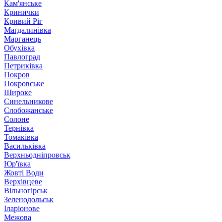
Кам'янське
Кринички
Кривий Ріг
Магдалинівка
Марганець
Обухівка
Павлоград
Петриківка
Покров
Покровське
Широке
Синельникове
Слобожанське
Солоне
Тернівка
Томаківка
Васильківка
Верхньодніпровськ
Юр'ївка
Жовті Води
Верхівцеве
Вільногірськ
Зеленодольськ
Іларіонове
Межова