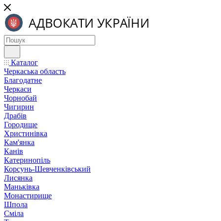
Каталог
Черкаська область
Благодатне
Черкаси
Чорнобай
Чигирин
Драбів
Городище
Христинівка
Кам'янка
Канів
Катеринопіль
Корсунь-Шевченківський
Лисянка
Маньківка
Монастирище
Шпола
Сміла