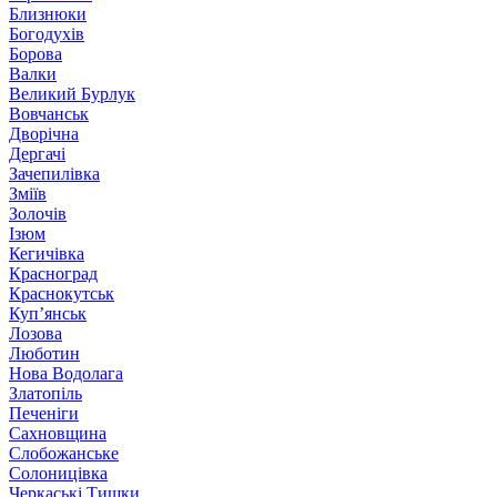
Близнюки
Богодухів
Борова
Валки
Великий Бурлук
Вовчанськ
Дворічна
Дергачі
Зачепилівка
Зміїв
Золочів
Ізюм
Кегичівка
Красноград
Краснокутськ
Куп’янськ
Лозова
Люботин
Нова Водолага
Златопіль
Печеніги
Сахновщина
Слобожанське
Солоницівка
Черкаські Тишки