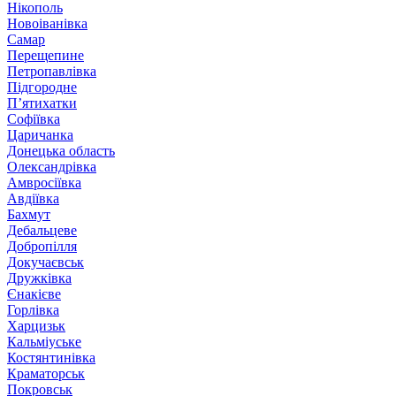
Нікополь
Новоіванівка
Самар
Перещепине
Петропавлівка
Підгородне
П’ятихатки
Софіївка
Царичанка
Донецька область
Олександрівка
Амвросіївка
Авдіївка
Бахмут
Дебальцеве
Добропілля
Докучаєвськ
Дружківка
Єнакієве
Горлівка
Харцизьк
Кальміуське
Костянтинівка
Краматорськ
Покровськ