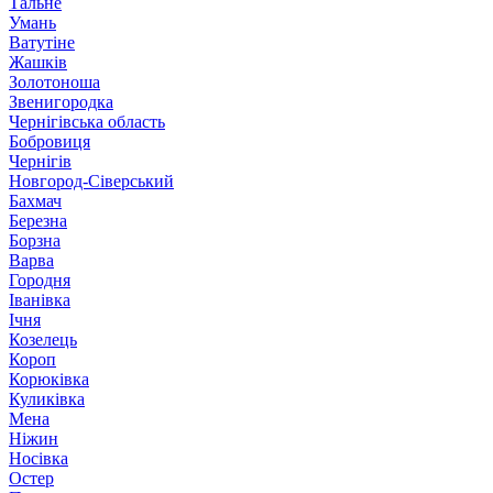
Тальне
Умань
Ватутіне
Жашків
Золотоноша
Звенигородка
Чернігівська область
Бобровиця
Чернігів
Новгород-Сіверський
Бахмач
Березна
Борзна
Варва
Городня
Іванівка
Ічня
Козелець
Короп
Корюківка
Куликівка
Мена
Ніжин
Носівка
Остер