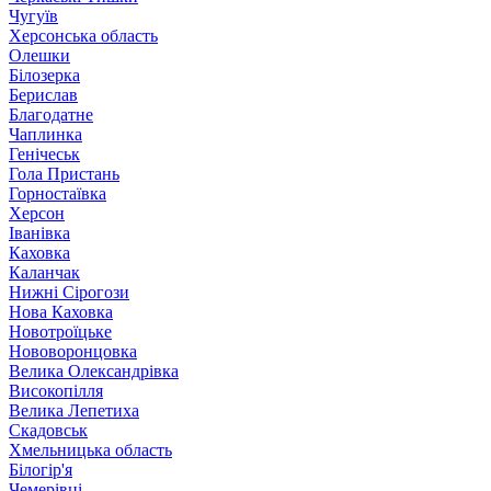
Чугуїв
Херсонська область
Олешки
Білозерка
Берислав
Благодатне
Чаплинка
Генічеськ
Гола Пристань
Горностаївка
Херсон
Іванівка
Каховка
Каланчак
Нижні Сірогози
Нова Каховка
Новотроїцьке
Нововоронцовка
Велика Олександрівка
Високопілля
Велика Лепетиха
Скадовськ
Хмельницька область
Білогір'я
Чемерівці