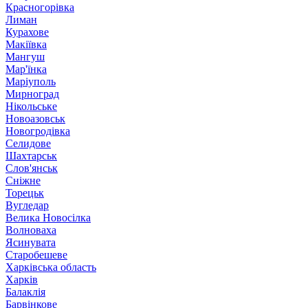
Красногорівка
Лиман
Курахове
Макіївка
Мангуш
Мар'їнка
Маріуполь
Мирноград
Нікольське
Новоазовськ
Новогродівка
Селидове
Шахтарськ
Слов'янськ
Сніжне
Торецьк
Вугледар
Велика Новосілка
Волноваха
Ясинувата
Старобешеве
Харківська область
Харків
Балаклія
Барвінкове