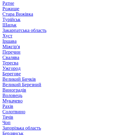
Ратне
Рожище
Стара Вижівка
Турійськ
Шацьк
Закарпатська область
Хуст
Іршава
Міжгір'я
Перечин
Свалява
Тересва
Ужгород
Берегове
Великий Бичків
Великий Березний
Виноградів
Воловець
Мукачево
Рахів
Солотвино
Тячів
Чоп
Запорізька область
Бердянськ