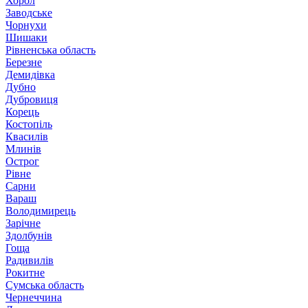
Хорол
Заводське
Чорнухи
Шишаки
Рівненська область
Березне
Демидівка
Дубно
Дубровиця
Корець
Костопіль
Квасилів
Млинів
Острог
Рівне
Сарни
Вараш
Володимирець
Зарічне
Здолбунів
Гоща
Радивилів
Рокитне
Сумська область
Чернеччина