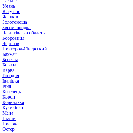
Тальне
Умань
Ватутіне
Жашків
Золотоноша
Звенигородка
Чернігівська область
Бобровиця
Чернігів
Новгород-Сіверський
Бахмач
Березна
Борзна
Варва
Городня
Іванівка
Ічня
Козелець
Короп
Корюківка
Куликівка
Мена
Ніжин
Носівка
Остер