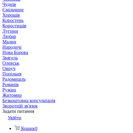
Чуднів
Ємільчине
Хорошів
Коростень
Коростишів
Лугини
Любар
Малин
Народичі
Нова Борова
Звягель
Олевськ
Овруч
Попільня
Радомишль
Романів
Ружин
Житомир
Безкоштовна консультація
Зворотній зв'язок
Задати питання
Увійти
Кошик
0