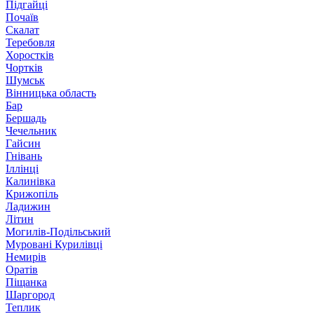
Підгайці
Почаїв
Скалат
Теребовля
Хоростків
Чортків
Шумськ
Вінницька область
Бар
Бершадь
Чечельник
Гайсин
Гнівань
Іллінці
Калинівка
Крижопіль
Ладижин
Літин
Могилів-Подільський
Муровані Курилівці
Немирів
Оратів
Піщанка
Шаргород
Теплик