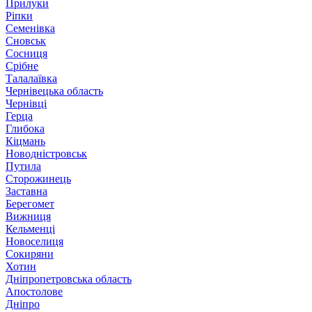
Прилуки
Ріпки
Семенівка
Сновськ
Сосниця
Срібне
Талалаївка
Чернівецька область
Чернівці
Герца
Глибока
Кіцмань
Новодністровськ
Путила
Сторожинець
Заставна
Берегомет
Вижниця
Кельменці
Новоселиця
Сокиряни
Хотин
Дніпропетровська область
Апостолове
Дніпро