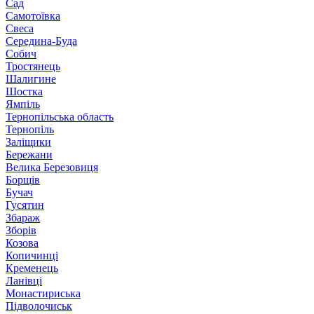
Сад
Самотоївка
Свеса
Середина-Буда
Собич
Тростянець
Шалигине
Шостка
Ямпіль
Тернопільська область
Тернопіль
Заліщики
Бережани
Велика Березовиця
Борщів
Бучач
Гусятин
Збараж
Зборів
Козова
Копичинці
Кременець
Ланівці
Монастириська
Підволочиськ