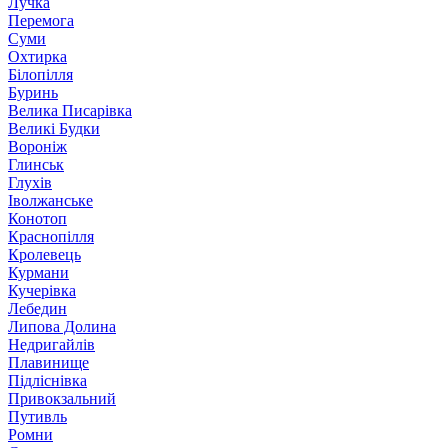
Лучка
Перемога
Суми
Охтирка
Білопілля
Буринь
Велика Писарівка
Великі Будки
Вороніж
Глинськ
Глухів
Іволжанське
Конотоп
Краснопілля
Кролевець
Курмани
Кучерівка
Лебедин
Липова Долина
Недригайлів
Плавинище
Підліснівка
Привокзальний
Путивль
Ромни