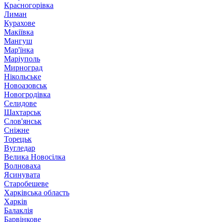
Красногорівка
Лиман
Курахове
Макіївка
Мангуш
Мар'їнка
Маріуполь
Мирноград
Нікольське
Новоазовськ
Новогродівка
Селидове
Шахтарськ
Слов'янськ
Сніжне
Торецьк
Вугледар
Велика Новосілка
Волноваха
Ясинувата
Старобешеве
Харківська область
Харків
Балаклія
Барвінкове