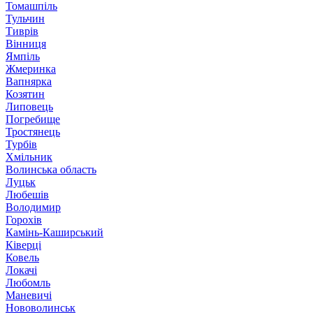
Томашпіль
Тульчин
Тиврів
Вінниця
Ямпіль
Жмеринка
Вапнярка
Козятин
Липовець
Погребище
Тростянець
Турбів
Хмільник
Волинська область
Луцьк
Любешів
Володимир
Горохів
Камінь-Каширський
Ківерці
Ковель
Локачі
Любомль
Маневичі
Нововолинськ