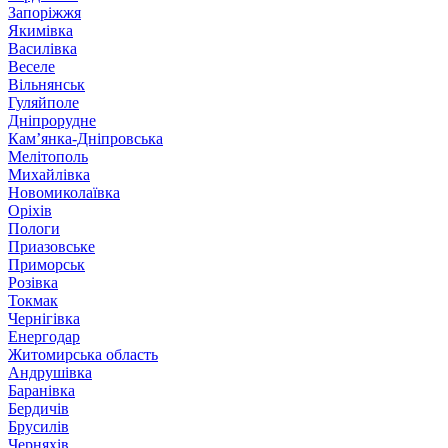
Запоріжжя
Якимівка
Василівка
Веселе
Вільнянськ
Гуляйполе
Дніпрорудне
Кам’янка-Дніпровська
Мелітополь
Михайлівка
Новомиколаївка
Оріхів
Пологи
Приазовське
Приморськ
Розівка
Токмак
Чернігівка
Енергодар
Житомирська область
Андрушівка
Баранівка
Бердичів
Брусилів
Черняхів