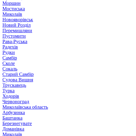
Моршин
Мостиська
Миколаїв
Новояворівськ
Новий Розділ
Перемишляни
Пустомити
Рава-Руська
Радехів
Рудки
Самбір
Сколе
Сокаль
Старий Самбір
Судова Вишня
Трускавець
Турка
Ходорів
Червоноград
Миколаївська область
Арбузинка
Баштанка
Березнегувате
Доманівка
Миколаїв