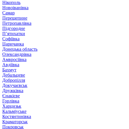
Нікополь
Новоіванівка
Самар
Перещепине
Петропавлівка
Підгородне
П’ятихатки
Софіївка
Царичанка
Донецька область
Олександрівка
Амвросіївка
Авдіївка
Бахмут
Дебальцеве
Добропілля
Докучаєвськ
Дружківка
Єнакієве
Горлівка
Харцизьк
Кальміуське
Костянтинівка
Краматорськ
Покровськ