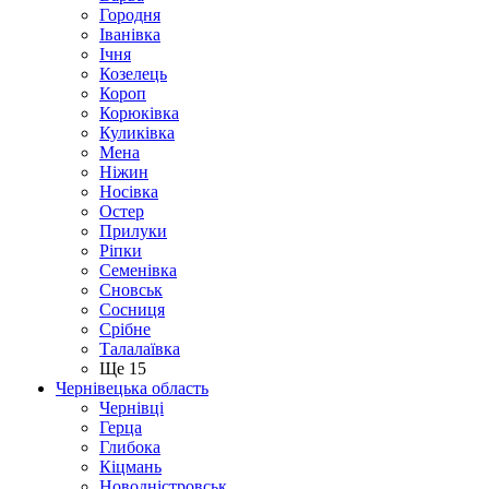
Городня
Іванівка
Ічня
Козелець
Короп
Корюківка
Куликівка
Мена
Ніжин
Носівка
Остер
Прилуки
Ріпки
Семенівка
Сновськ
Сосниця
Срібне
Талалаївка
Ще 15
Чернівецька область
Чернівці
Герца
Глибока
Кіцмань
Новодністровськ