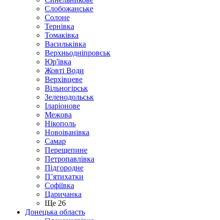
Слобожанське
Солоне
Тернівка
Томаківка
Васильківка
Верхньодніпровськ
Юр'ївка
Жовті Води
Верхівцеве
Вільногірськ
Зеленодольськ
Іларіонове
Межова
Нікополь
Новоіванівка
Самар
Перещепине
Петропавлівка
Підгородне
П’ятихатки
Софіївка
Царичанка
Ще 26
Донецька область