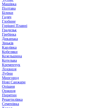
Машівка
Полтава
Білики
Гадяч
Глобине
Горішні Плавні
Градизьк
Гребінка
Диканька
Зіньків
Карлівка
Кобеляки
Козельщина
Котельва
Кременчук
Лохвиця
Лубни
Миргород
Нові Санжари
Опішня
Оржиця
Пирятин
Решетилівка
Семенівка