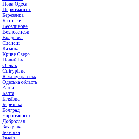
Нова Одеса
Первомайськ
Березанка
Братське
Веселинове
Вознесенськ
Врадіївка
Єланець
Казанка
Криве Озеро
Новий Буг
Очаків
Снігурівка
Южноукраїнськ
Одеська область
Арциз
Балта
Біляївка
Березівка
Болград
Чорноморськ
Доброслав
Захарівка
Іванівка
Ізмаїл