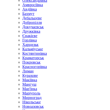
Олександрівка
Амвросіївка
Авдіївка
Бахмут
Дебальцеве
Добропілля
Докучаєвськ
Дружківка
Єнакієве
Горлівка
Харцизьк
Кальміуське
Костянтинівка
Краматорськ
Покровськ
Красногорівка
Лиман
Курахове
Макіївка
Мангуш
Мар'їнка
Маріуполь
Мирноград
Нікольське
Новоазовськ