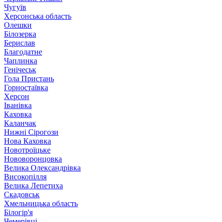
Чугуїв
Херсонська область
Олешки
Білозерка
Берислав
Благодатне
Чаплинка
Генічеськ
Гола Пристань
Горностаївка
Херсон
Іванівка
Каховка
Каланчак
Нижні Сірогози
Нова Каховка
Новотроїцьке
Нововоронцовка
Велика Олександрівка
Високопілля
Велика Лепетиха
Скадовськ
Хмельницька область
Білогір'я
Чемерівці