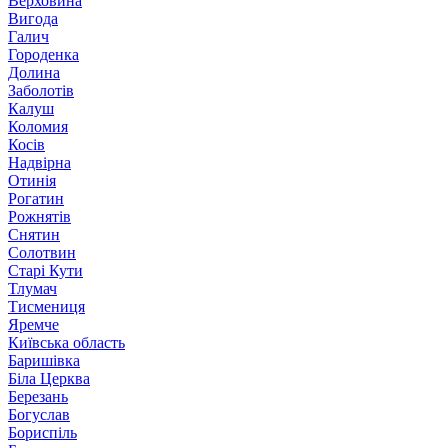
Верховина
Вигода
Галич
Городенка
Долина
Заболотів
Калуш
Коломия
Косів
Надвірна
Отинія
Рогатин
Рожнятів
Снятин
Солотвин
Старі Кути
Тлумач
Тисмениця
Яремче
Київська область
Баришівка
Біла Церква
Березань
Богуслав
Бориспіль