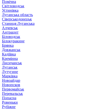
Помічна
Світловодськ
Устинівка
Луганська область
Сіверськодонецьк
Станиця Луганська
Алчевськ
Антрацит
Біловодськ
Білокуракине
Брянка
Довжанськ
Кадіївка
Кремінна
Лисичанськ
Луганськ
Лутугине
Марківка
Новоайдар
Новопсков
Первомайськ
Перевальськ
Попасна
Ровеньки
Рубіжне