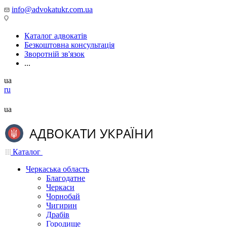
info@advokatukr.com.ua
Каталог адвокатів
Безкоштовна консультація
Зворотній зв'язок
...
ua
ru
ua
Каталог
Черкаська область
Благодатне
Черкаси
Чорнобай
Чигирин
Драбів
Городище