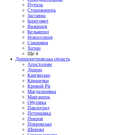
Путила
Сторожинець
Заставна
Берегомет
Вижниця
Кельменці
Новоселиця
Сокиряни
Хотин
Ще 4
Дніпропетровська область
Апостолове
Дніпро
Кам'янське
Кринички
Кривий Ріг
Магдалинівка
Марганець
Обухівка
Павлоград
Петриківка
Покров
Покровське
Широке
Синельникове