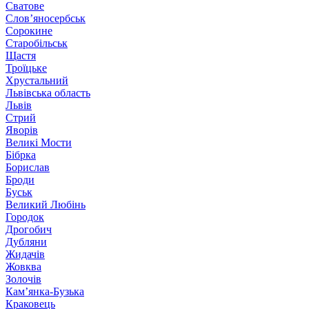
Сватове
Слов’яносербськ
Сорокине
Старобільськ
Щастя
Троїцьке
Хрустальний
Львівська область
Львів
Стрий
Яворів
Великі Мости
Бібрка
Борислав
Броди
Буськ
Великий Любінь
Городок
Дрогобич
Дубляни
Жидачів
Жовква
Золочів
Кам’янка-Бузька
Краковець