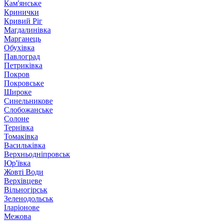
Кам'янське
Кринички
Кривий Ріг
Магдалинівка
Марганець
Обухівка
Павлоград
Петриківка
Покров
Покровське
Широке
Синельникове
Слобожанське
Солоне
Тернівка
Томаківка
Васильківка
Верхньодніпровськ
Юр'ївка
Жовті Води
Верхівцеве
Вільногірськ
Зеленодольськ
Іларіонове
Межова