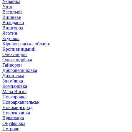
Українка
Узин
Васильків
Вишневе
Володарка
Вишгород
Яготин
Згурівка
Кіровоградська область
Кропивницький
Олександрія
Олександрівка
Гайворон
Добровеличківка
Долинська
Знам’янка
Компаніївка
Мала Виска
Новгородка
Новоархангельськ
Новомиргород
Новоукраїнка
Вільшанка
Онуфріївка
Петрове