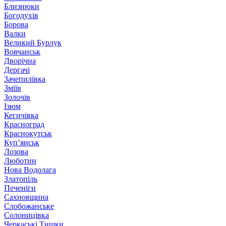
Близнюки
Богодухів
Борова
Валки
Великий Бурлук
Вовчанськ
Дворічна
Дергачі
Зачепилівка
Зміїв
Золочів
Ізюм
Кегичівка
Красноград
Краснокутськ
Куп’янськ
Лозова
Люботин
Нова Водолага
Златопіль
Печеніги
Сахновщина
Слобожанське
Солоницівка
Черкаські Тишки