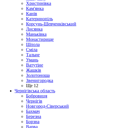
Христинівка
Кам'янка
Канів
Катеринопіль
Корсунь-Шевченківський
Лисянка
Маньківка
Монастирище
Шпола
Сміла
Тальне
Умань
Ватутіне
Жашків
Золотоноша
Звенигородка
Ще 12
Чернігівська область
Бобровиця
Чернігів
Новгород-Сіверський
Бахмач
Березна
Борзна
Варва