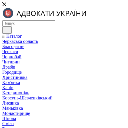
Каталог
Черкаська область
Благодатне
Черкаси
Чорнобай
Чигирин
Драбів
Городище
Христинівка
Кам'янка
Канів
Катеринопіль
Корсунь-Шевченківський
Лисянка
Маньківка
Монастирище
Шпола
Сміла