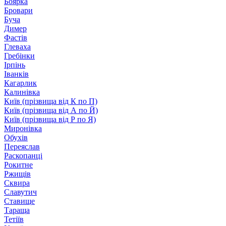
Боярка
Бровари
Буча
Димер
Фастів
Глеваха
Гребінки
Ірпінь
Іванків
Кагарлик
Калинівка
Київ (прізвища від К по П)
Київ (прізвища від А по Й)
Київ (прізвища від Р по Я)
Миронівка
Обухів
Переяслав
Раскопанці
Рокитне
Ржищів
Сквира
Славутич
Ставище
Тараща
Тетіїв