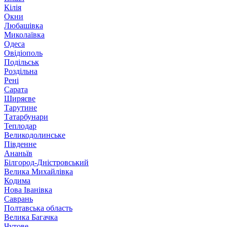
Кілія
Окни
Любашівка
Миколаївка
Одеса
Овідіополь
Подільськ
Роздільна
Рені
Сарата
Ширяєве
Тарутине
Татарбунари
Теплодар
Великодолинське
Південне
Ананьїв
Білгород-Дністровський
Велика Михайлівка
Кодима
Нова Іванівка
Саврань
Полтавська область
Велика Багачка
Чутове