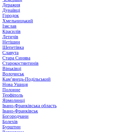
Деражня
Дунаївці
Городок
Хмельницький
Ізяслав
Красилів
Летичів
Нетішин
Шепетівка
Славута
Стара Синява
Старокостянтинів
Віньківці
Волочиськ
Кам’янець-Подільський
Нова Ушиця
Полонне
Теофіполь
Ярмолинці
Івано-Франківська область
Івано-Франківськ
Богородчани
Болехів
Бурштин