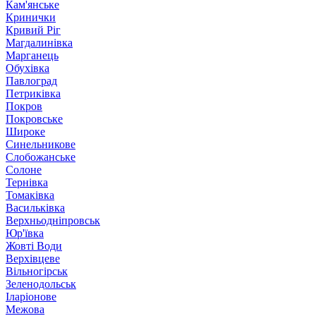
Кам'янське
Кринички
Кривий Ріг
Магдалинівка
Марганець
Обухівка
Павлоград
Петриківка
Покров
Покровське
Широке
Синельникове
Слобожанське
Солоне
Тернівка
Томаківка
Васильківка
Верхньодніпровськ
Юр'ївка
Жовті Води
Верхівцеве
Вільногірськ
Зеленодольськ
Іларіонове
Межова