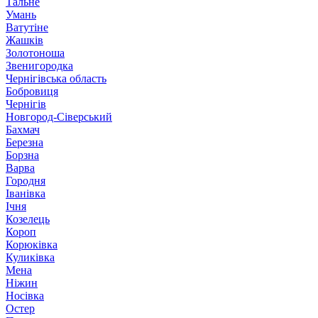
Тальне
Умань
Ватутіне
Жашків
Золотоноша
Звенигородка
Чернігівська область
Бобровиця
Чернігів
Новгород-Сіверський
Бахмач
Березна
Борзна
Варва
Городня
Іванівка
Ічня
Козелець
Короп
Корюківка
Куликівка
Мена
Ніжин
Носівка
Остер