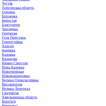
Чугуїв
Херсонська область
Олешки
Білозерка
Берислав
Благодатне
Чаплинка
Генічеськ
Гола Пристань
Горностаївка
Херсон
Іванівка
Каховка
Каланчак
Нижні Сірогози
Нова Каховка
Новотроїцьке
Нововоронцовка
Велика Олександрівка
Високопілля
Велика Лепетиха
Скадовськ
Хмельницька область
Білогір'я
Чемерівці