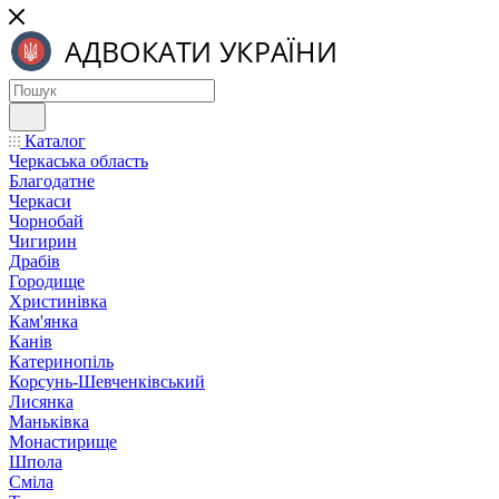
Каталог
Черкаська область
Благодатне
Черкаси
Чорнобай
Чигирин
Драбів
Городище
Христинівка
Кам'янка
Канів
Катеринопіль
Корсунь-Шевченківський
Лисянка
Маньківка
Монастирище
Шпола
Сміла