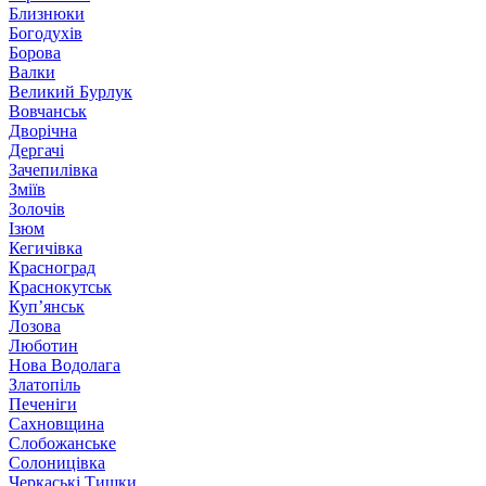
Близнюки
Богодухів
Борова
Валки
Великий Бурлук
Вовчанськ
Дворічна
Дергачі
Зачепилівка
Зміїв
Золочів
Ізюм
Кегичівка
Красноград
Краснокутськ
Куп’янськ
Лозова
Люботин
Нова Водолага
Златопіль
Печеніги
Сахновщина
Слобожанське
Солоницівка
Черкаські Тишки