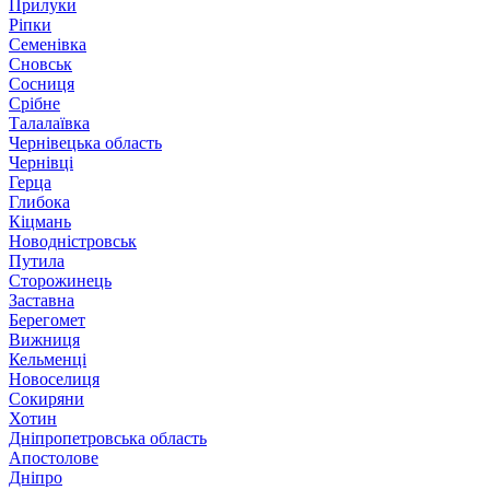
Прилуки
Ріпки
Семенівка
Сновськ
Сосниця
Срібне
Талалаївка
Чернівецька область
Чернівці
Герца
Глибока
Кіцмань
Новодністровськ
Путила
Сторожинець
Заставна
Берегомет
Вижниця
Кельменці
Новоселиця
Сокиряни
Хотин
Дніпропетровська область
Апостолове
Дніпро