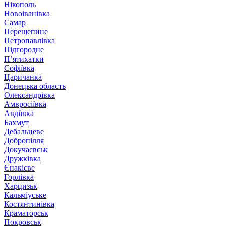
Нікополь
Новоіванівка
Самар
Перещепине
Петропавлівка
Підгородне
П’ятихатки
Софіївка
Царичанка
Донецька область
Олександрівка
Амвросіївка
Авдіївка
Бахмут
Дебальцеве
Добропілля
Докучаєвськ
Дружківка
Єнакієве
Горлівка
Харцизьк
Кальміуське
Костянтинівка
Краматорськ
Покровськ