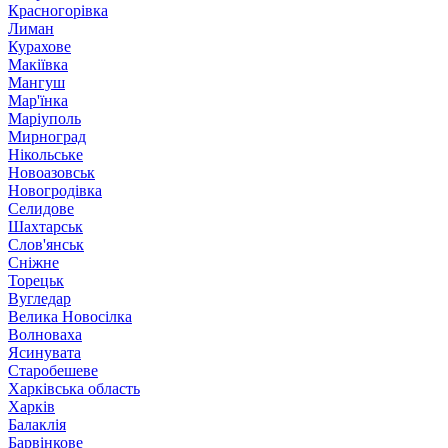
Красногорівка
Лиман
Курахове
Макіївка
Мангуш
Мар'їнка
Маріуполь
Мирноград
Нікольське
Новоазовськ
Новогродівка
Селидове
Шахтарськ
Слов'янськ
Сніжне
Торецьк
Вугледар
Велика Новосілка
Волноваха
Ясинувата
Старобешеве
Харківська область
Харків
Балаклія
Барвінкове