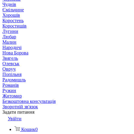
Чуднів
Ємільчине
Хорошів
Коростень
Коростишів
Лугини
Любар
Малин
Народичі
Нова Борова
Звягель
Олевськ
Овруч
Попільня
Радомишль
Романів
Ружин
Житомир
Безкоштовна консультація
Зворотній зв'язок
Задати питання
Увійти
Кошик
0