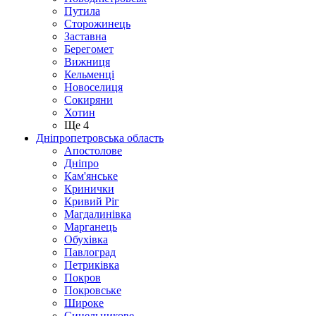
Путила
Сторожинець
Заставна
Берегомет
Вижниця
Кельменці
Новоселиця
Сокиряни
Хотин
Ще 4
Дніпропетровська область
Апостолове
Дніпро
Кам'янське
Кринички
Кривий Ріг
Магдалинівка
Марганець
Обухівка
Павлоград
Петриківка
Покров
Покровське
Широке
Синельникове