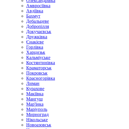
Олександрівка
Амвросіївка
Авдіївка
Бахмут
Дебальцеве
Добропілля
Докучаєвськ
Дружківка
Єнакієве
Горлівка
Харцизьк
Кальміуське
Костянтинівка
Краматорськ
Покровськ
Красногорівка
Лиман
Курахове
Макіївка
Мангуш
Мар'їнка
Маріуполь
Мирноград
Нікольське
Новоазовськ