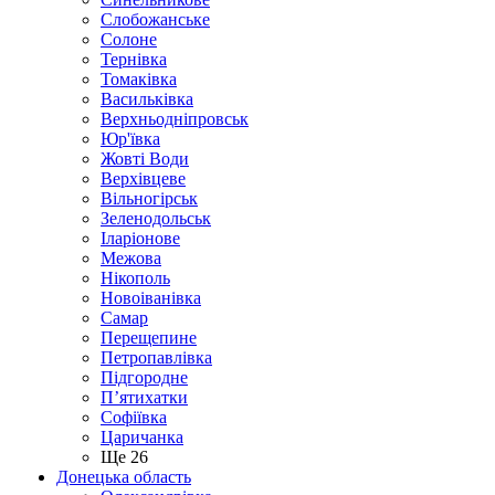
Слобожанське
Солоне
Тернівка
Томаківка
Васильківка
Верхньодніпровськ
Юр'ївка
Жовті Води
Верхівцеве
Вільногірськ
Зеленодольськ
Іларіонове
Межова
Нікополь
Новоіванівка
Самар
Перещепине
Петропавлівка
Підгородне
П’ятихатки
Софіївка
Царичанка
Ще 26
Донецька область