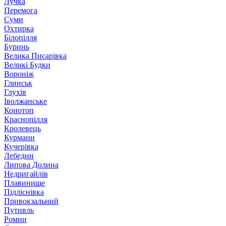
Лучка
Перемога
Суми
Охтирка
Білопілля
Буринь
Велика Писарівка
Великі Будки
Вороніж
Глинськ
Глухів
Іволжанське
Конотоп
Краснопілля
Кролевець
Курмани
Кучерівка
Лебедин
Липова Долина
Недригайлів
Плавинище
Підліснівка
Привокзальний
Путивль
Ромни