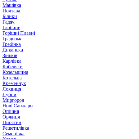
Машівка
Полтава
Білики
Гадяч
Глобине
Горішні Плавні
Градизьк
Гребінка
Диканька
Зіньків
Карлівка
Кобеляки
Козельщина
Котельва
Кременчук
Лохвиця
Лубни
Миргород
Нові Санжари
Опішня
Оржиця
Пирятин
Решетилівка
Семенівка