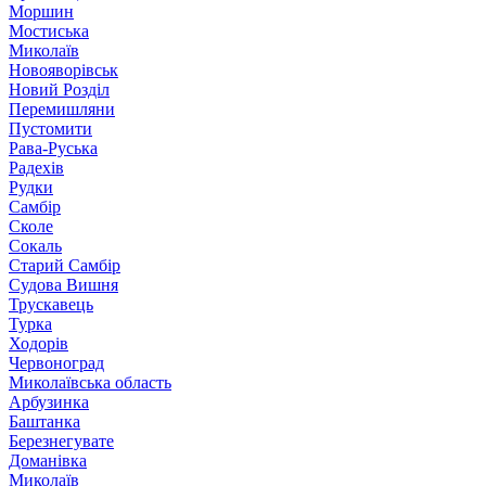
Моршин
Мостиська
Миколаїв
Новояворівськ
Новий Розділ
Перемишляни
Пустомити
Рава-Руська
Радехів
Рудки
Самбір
Сколе
Сокаль
Старий Самбір
Судова Вишня
Трускавець
Турка
Ходорів
Червоноград
Миколаївська область
Арбузинка
Баштанка
Березнегувате
Доманівка
Миколаїв