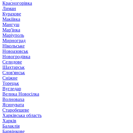
Красногорівка
Лиман
Курахове
Макіївка
Мангуш
Мар'їнка
Маріуполь
Мирноград
Нікольське
Новоазовськ
Новогродівка
Селидове
Шахтарськ
Слов'янськ
Сніжне
Торецьк
Вугледар
Велика Новосілка
Волноваха
Ясинувата
Старобешеве
Харківська область
Харків
Балаклія
Барвінкове