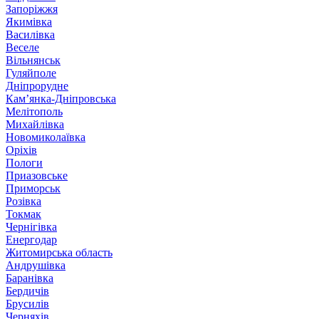
Запоріжжя
Якимівка
Василівка
Веселе
Вільнянськ
Гуляйполе
Дніпрорудне
Кам’янка-Дніпровська
Мелітополь
Михайлівка
Новомиколаївка
Оріхів
Пологи
Приазовське
Приморськ
Розівка
Токмак
Чернігівка
Енергодар
Житомирська область
Андрушівка
Баранівка
Бердичів
Брусилів
Черняхів