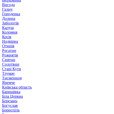
Верховина
Вигода
Галич
Городенка
Долина
Заболотів
Калуш
Коломия
Косів
Надвірна
Отинія
Рогатин
Рожнятів
Снятин
Солотвин
Старі Кути
Тлумач
Тисмениця
Яремче
Київська область
Баришівка
Біла Церква
Березань
Богуслав
Бориспіль