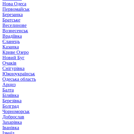
Нова Одеса
Первомайськ
Березанка
Братське
Веселинове
Вознесенськ
Врадіївка
Єланець
Казанка
Криве Озеро
Новий Буг
Очаків
Снігурівка
Южноукраїнськ
Одеська область
Арциз
Балта
Біляївка
Березівка
Болград
Чорноморськ
Доброслав
Захарівка
Іванівка
Ізмаїл