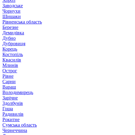
Хорол
Заводське
Чорнухи
Шишаки
Рівненська область
Березне
Демидівка
Дубно
Дубровиця
Корець
Костопіль
Квасилів
Млинів
Острог
Рівне
Сарни
Вараш
Володимирець
Зарічне
Здолбунів
Гоща
Радивилів
Рокитне
Сумська область
Чернеччина