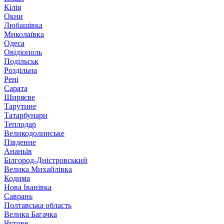
Кілія
Окни
Любашівка
Миколаївка
Одеса
Овідіополь
Подільськ
Роздільна
Рені
Сарата
Ширяєве
Тарутине
Татарбунари
Теплодар
Великодолинське
Південне
Ананьїв
Білгород-Дністровський
Велика Михайлівка
Кодима
Нова Іванівка
Саврань
Полтавська область
Велика Багачка
Чутове