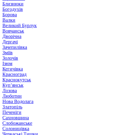
Близнюки
Богодухів
Борова
Валки
Великий Бурлук
Вовчанськ
Дворічна
Дергачі
Зачепилівка
Зміїв
Золочів
Ізюм
Кегичівка
Красноград
Краснокутськ
Куп’янськ
Лозова
Люботин
Нова Водолага
Златопіль
Печеніги
Сахновщина
Слобожанське
Солоницівка
Черкаські Тишки