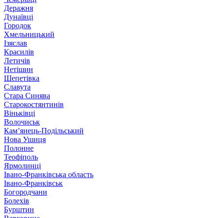
Деражня
Дунаївці
Городок
Хмельницький
Ізяслав
Красилів
Летичів
Нетішин
Шепетівка
Славута
Стара Синява
Старокостянтинів
Віньківці
Волочиськ
Кам’янець-Подільський
Нова Ушиця
Полонне
Теофіполь
Ярмолинці
Івано-Франківська область
Івано-Франківськ
Богородчани
Болехів
Бурштин