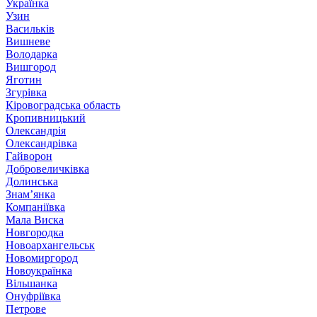
Українка
Узин
Васильків
Вишневе
Володарка
Вишгород
Яготин
Згурівка
Кіровоградська область
Кропивницький
Олександрія
Олександрівка
Гайворон
Добровеличківка
Долинська
Знам’янка
Компаніївка
Мала Виска
Новгородка
Новоархангельськ
Новомиргород
Новоукраїнка
Вільшанка
Онуфріївка
Петрове