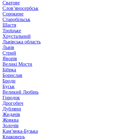
Сватове
Слов’яносербськ
Сорокине
Старобільськ
Щастя
Троїцьке
Хрустальний
Львівська область
Львів
Стрий
Яворів
Великі Мости
Бібрка
Борислав
Броди
Буськ
Великий Любінь
Городок
Дрогобич
Дубляни
Жидачів
Жовква
Золочів
Кам’янка-Бузька
Краковець