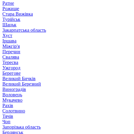
Ратне
Рожище
Стара Вижівка
Турійськ
Шацьк
Закарпатська область
Хуст
Іршава
Міжгір'я
Перечин
Свалява
Тересва
Ужгород
Берегове
Великий Бичків
Великий Березний
Виноградів
Воловець
Мукачево
Рахів
Солотвино
Тячів
Чоп
Запорізька область
Бердянськ