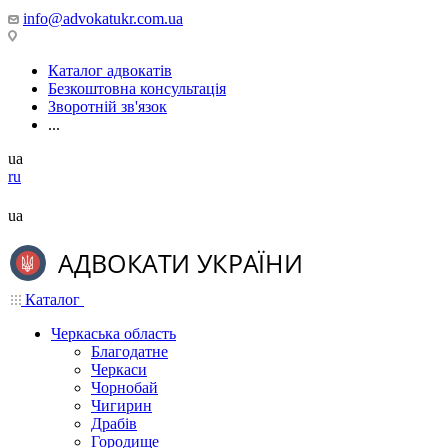
info@advokatukr.com.ua
Каталог адвокатів
Безкоштовна консультація
Зворотній зв'язок
...
ua
ru
ua
Каталог
Черкаська область
Благодатне
Черкаси
Чорнобай
Чигирин
Драбів
Городище