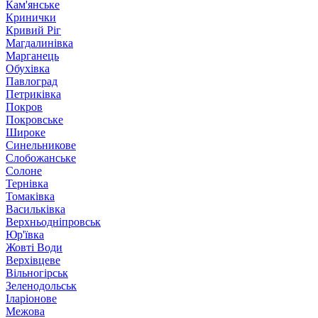
Кам'янське
Кринички
Кривий Ріг
Магдалинівка
Марганець
Обухівка
Павлоград
Петриківка
Покров
Покровське
Широке
Синельникове
Слобожанське
Солоне
Тернівка
Томаківка
Васильківка
Верхньодніпровськ
Юр'ївка
Жовті Води
Верхівцеве
Вільногірськ
Зеленодольськ
Іларіонове
Межова