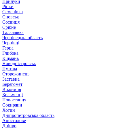
Прилуки
Ріпки
Семенівка
Сновськ
Сосниця
Срібне
Талалаївка
Чернівецька область
Чернівці
Герца
Глибока
Кіцмань
Новодністровськ
Путила
Сторожинець
Заставна
Берегомет
Вижниця
Кельменці
Новоселиця
Сокиряни
Хотин
Дніпропетровська область
Апостолове
Дніпро