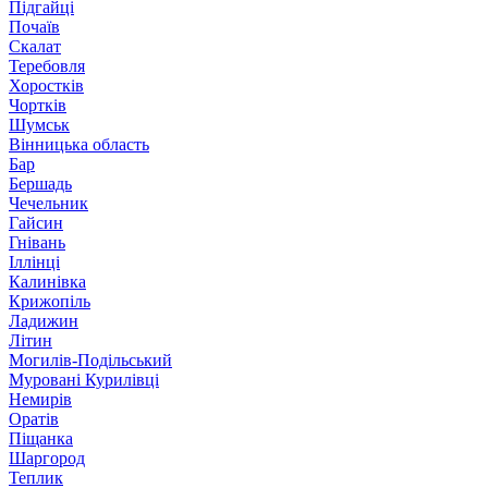
Підгайці
Почаїв
Скалат
Теребовля
Хоростків
Чортків
Шумськ
Вінницька область
Бар
Бершадь
Чечельник
Гайсин
Гнівань
Іллінці
Калинівка
Крижопіль
Ладижин
Літин
Могилів-Подільський
Муровані Курилівці
Немирів
Оратів
Піщанка
Шаргород
Теплик