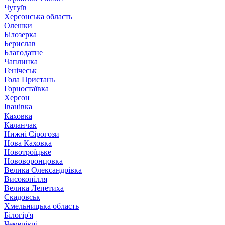
Чугуїв
Херсонська область
Олешки
Білозерка
Берислав
Благодатне
Чаплинка
Генічеськ
Гола Пристань
Горностаївка
Херсон
Іванівка
Каховка
Каланчак
Нижні Сірогози
Нова Каховка
Новотроїцьке
Нововоронцовка
Велика Олександрівка
Високопілля
Велика Лепетиха
Скадовськ
Хмельницька область
Білогір'я
Чемерівці