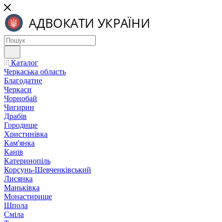
Каталог
Черкаська область
Благодатне
Черкаси
Чорнобай
Чигирин
Драбів
Городище
Христинівка
Кам'янка
Канів
Катеринопіль
Корсунь-Шевченківський
Лисянка
Маньківка
Монастирище
Шпола
Сміла