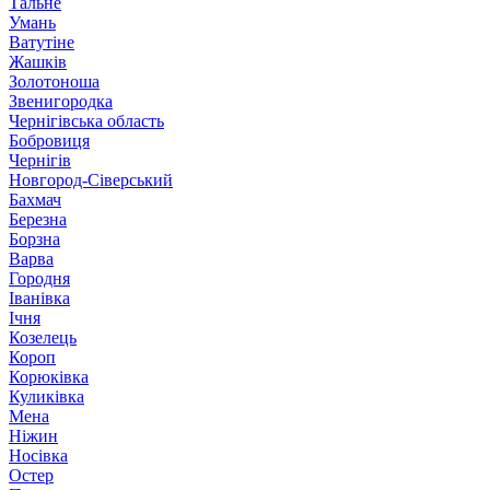
Тальне
Умань
Ватутіне
Жашків
Золотоноша
Звенигородка
Чернігівська область
Бобровиця
Чернігів
Новгород-Сіверський
Бахмач
Березна
Борзна
Варва
Городня
Іванівка
Ічня
Козелець
Короп
Корюківка
Куликівка
Мена
Ніжин
Носівка
Остер