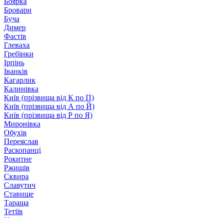
Боярка
Бровари
Буча
Димер
Фастів
Глеваха
Гребінки
Ірпінь
Іванків
Кагарлик
Калинівка
Київ (прізвища від К по П)
Київ (прізвища від А по Й)
Київ (прізвища від Р по Я)
Миронівка
Обухів
Переяслав
Раскопанці
Рокитне
Ржищів
Сквира
Славутич
Ставище
Тараща
Тетіїв