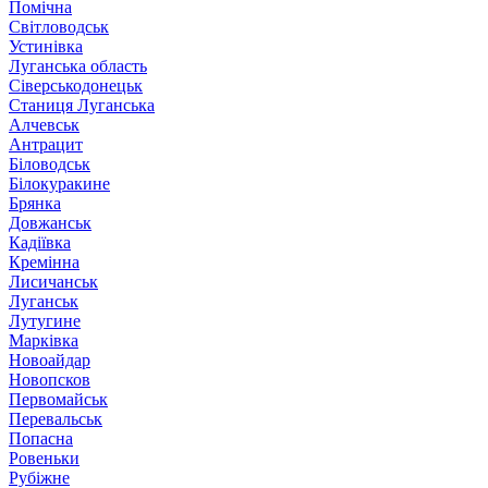
Помічна
Світловодськ
Устинівка
Луганська область
Сіверськодонецьк
Станиця Луганська
Алчевськ
Антрацит
Біловодськ
Білокуракине
Брянка
Довжанськ
Кадіївка
Кремінна
Лисичанськ
Луганськ
Лутугине
Марківка
Новоайдар
Новопсков
Первомайськ
Перевальськ
Попасна
Ровеньки
Рубіжне