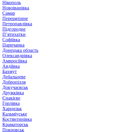
Нікополь
Новоіванівка
Самар
Перещепине
Петропавлівка
Підгородне
П’ятихатки
Софіївка
Царичанка
Донецька область
Олександрівка
Амвросіївка
Авдіївка
Бахмут
Дебальцеве
Добропілля
Докучаєвськ
Дружківка
Єнакієве
Горлівка
Харцизьк
Кальміуське
Костянтинівка
Краматорськ
Покровськ