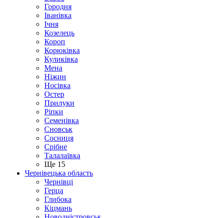
Городня
Іванівка
Ічня
Козелець
Короп
Корюківка
Куликівка
Мена
Ніжин
Носівка
Остер
Прилуки
Ріпки
Семенівка
Сновськ
Сосниця
Срібне
Талалаївка
Ще 15
Чернівецька область
Чернівці
Герца
Глибока
Кіцмань
Новодністровськ