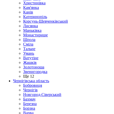
Христинівка
Кам'янка
Канів
Катеринопіль
Корсунь-Шевченківський
Лисянка
Маньківка
Монастирище
Шпола
Сміла
Тальне
Умань
Ватутіне
Жашків
Золотоноша
Звенигородка
Ще 12
Чернігівська область
Бобровиця
Чернігів
Новгород-Сіверський
Бахмач
Березна
Борзна
Варва