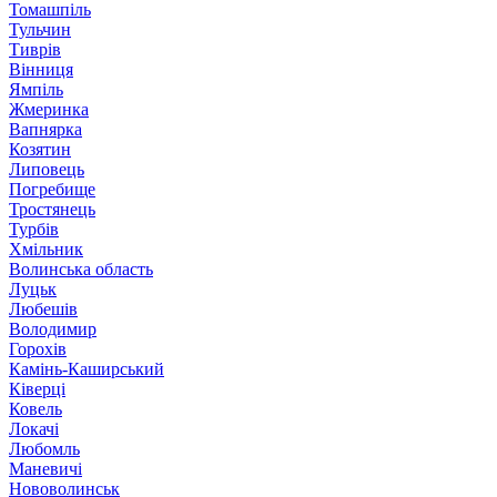
Томашпіль
Тульчин
Тиврів
Вінниця
Ямпіль
Жмеринка
Вапнярка
Козятин
Липовець
Погребище
Тростянець
Турбів
Хмільник
Волинська область
Луцьк
Любешів
Володимир
Горохів
Камінь-Каширський
Ківерці
Ковель
Локачі
Любомль
Маневичі
Нововолинськ