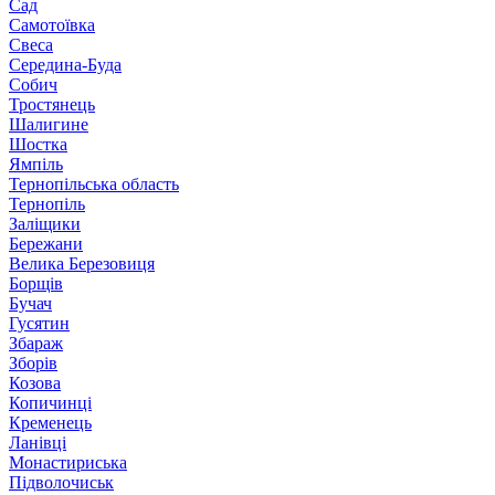
Сад
Самотоївка
Свеса
Середина-Буда
Собич
Тростянець
Шалигине
Шостка
Ямпіль
Тернопільська область
Тернопіль
Заліщики
Бережани
Велика Березовиця
Борщів
Бучач
Гусятин
Збараж
Зборів
Козова
Копичинці
Кременець
Ланівці
Монастириська
Підволочиськ