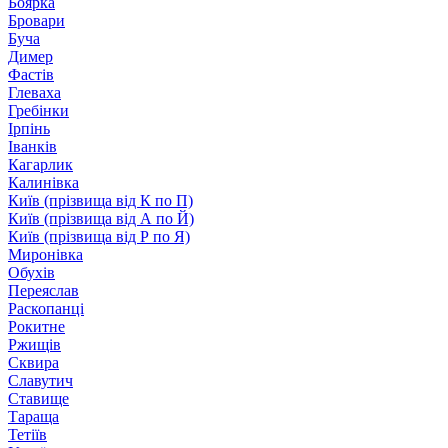
Боярка
Бровари
Буча
Димер
Фастів
Глеваха
Гребінки
Ірпінь
Іванків
Кагарлик
Калинівка
Київ (прізвища від К по П)
Київ (прізвища від А по Й)
Київ (прізвища від Р по Я)
Миронівка
Обухів
Переяслав
Раскопанці
Рокитне
Ржищів
Сквира
Славутич
Ставище
Тараща
Тетіїв