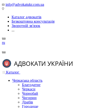
info@advokatukr.com.ua
Каталог адвокатів
Безкоштовна консультація
Зворотній зв'язок
...
ua
ru
ua
Каталог
Черкаська область
Благодатне
Черкаси
Чорнобай
Чигирин
Драбів
Городище