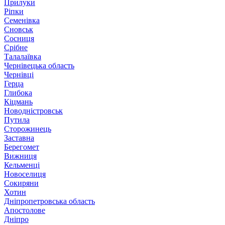
Прилуки
Ріпки
Семенівка
Сновськ
Сосниця
Срібне
Талалаївка
Чернівецька область
Чернівці
Герца
Глибока
Кіцмань
Новодністровськ
Путила
Сторожинець
Заставна
Берегомет
Вижниця
Кельменці
Новоселиця
Сокиряни
Хотин
Дніпропетровська область
Апостолове
Дніпро