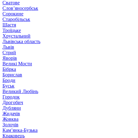
Сватове
Слов’яносербськ
Сорокине
Старобільськ
Щастя
Троїцьке
Хрустальний
Львівська область
Львів
Стрий
Яворів
Великі Мости
Бібрка
Борислав
Броди
Буськ
Великий Любінь
Городок
Дрогобич
Дубляни
Жидачів
Жовква
Золочів
Кам’янка-Бузька
Краковець