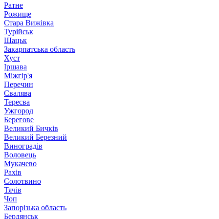
Ратне
Рожище
Стара Вижівка
Турійськ
Шацьк
Закарпатська область
Хуст
Іршава
Міжгір'я
Перечин
Свалява
Тересва
Ужгород
Берегове
Великий Бичків
Великий Березний
Виноградів
Воловець
Мукачево
Рахів
Солотвино
Тячів
Чоп
Запорізька область
Бердянськ