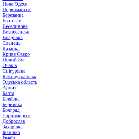
Нова Одеса
Первомайськ
Березанка
Братське
Веселинове
Вознесенськ
Врадіївка
Єланець
Казанка
Криве Озеро
Новий Буг
Очаків
Снігурівка
Южноукраїнськ
Одеська область
Арциз
Балта
Біляївка
Березівка
Болград
Чорноморськ
Доброслав
Захарівка
Іванівка
Ізмаїл