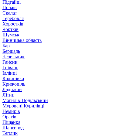
Підгайці
Почаїв
Скалат
Теребовля
Хоростків
Чортків
Шумськ
Вінницька область
Бар
Бершадь
Чечельник
Гайсин
Гнівань
Іллінці
Калинівка
Крижопіль
Ладижин
Літин
Могилів-Подільський
Муровані Курилівці
Немирів
Оратів
Піщанка
Шаргород
Теплик