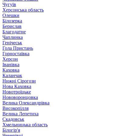
Чугуїв
Херсонська область
Олешки
Білозерка
Берислав
Благодатне
Чаплинка
Генічеськ
Гола Пристань
Горностаївка
Херсон
Іванівка
Каховка
Каланчак
Нижні Сірогози
Нова Каховка
Новотроїцьке
Нововоронцовка
Велика Олександрівка
Високопілля
Велика Лепетиха
Скадовськ
Хмельницька область
Білогір'я
Чемерівці