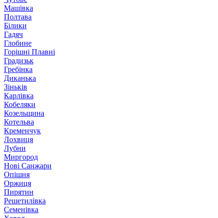
Машівка
Полтава
Білики
Гадяч
Глобине
Горішні Плавні
Градизьк
Гребінка
Диканька
Зіньків
Карлівка
Кобеляки
Козельщина
Котельва
Кременчук
Лохвиця
Лубни
Миргород
Нові Санжари
Опішня
Оржиця
Пирятин
Решетилівка
Семенівка