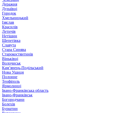
Деражня
Дунаївці
Городок
Хмельницький
Ізяслав
Красилів
Летичів
Нетішин
Шепетівка
Славута
Стара Синява
Старокостянтинів
Віньківці
Волочиськ
Кам’янець-Подільський
Нова Ушиця
Полонне
Теофіполь
Ярмолинці
Івано-Франківська область
Івано-Франківськ
Богородчани
Болехів
Бурштин