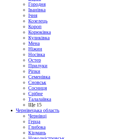
Городня
Іванівка
Ічня
Козелець
Короп
Корюківка
Куликівка
Мена
Ніжин
Носівка
Остер
Прилуки
Ріпки
Семенівка
Сновськ
Сосниця
Срібне
Талалаївка
Ще 15
Чернівецька область
Чернівці
Герца
Глибока
Кіцмань
Новодністровськ