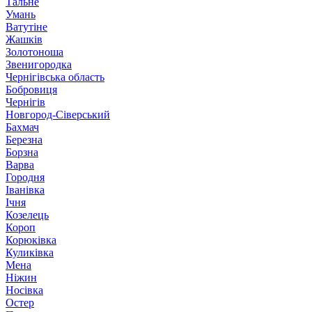
Тальне
Умань
Ватутіне
Жашків
Золотоноша
Звенигородка
Чернігівська область
Бобровиця
Чернігів
Новгород-Сіверський
Бахмач
Березна
Борзна
Варва
Городня
Іванівка
Ічня
Козелець
Короп
Корюківка
Куликівка
Мена
Ніжин
Носівка
Остер