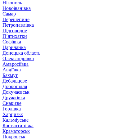
Нікополь
Новоіванівка
Самар
Перещепине
Петропавлівка
Підгородне
П’ятихатки
Софіївка
Царичанка
Донецька область
Олександрівка
Амвросіївка
Авдіївка
Бахмут
Дебальцеве
Добропілля
Докучаєвськ
Дружківка
Єнакієве
Горлівка
Харцизьк
Кальміуське
Костянтинівка
Краматорськ
Покровськ