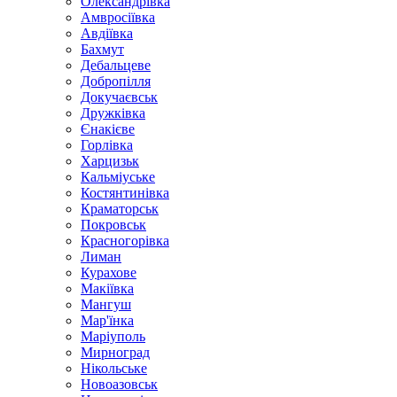
Олександрівка
Амвросіївка
Авдіївка
Бахмут
Дебальцеве
Добропілля
Докучаєвськ
Дружківка
Єнакієве
Горлівка
Харцизьк
Кальміуське
Костянтинівка
Краматорськ
Покровськ
Красногорівка
Лиман
Курахове
Макіївка
Мангуш
Мар'їнка
Маріуполь
Мирноград
Нікольське
Новоазовськ