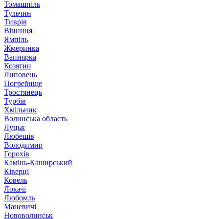
Томашпіль
Тульчин
Тиврів
Вінниця
Ямпіль
Жмеринка
Вапнярка
Козятин
Липовець
Погребище
Тростянець
Турбів
Хмільник
Волинська область
Луцьк
Любешів
Володимир
Горохів
Камінь-Каширський
Ківерці
Ковель
Локачі
Любомль
Маневичі
Нововолинськ