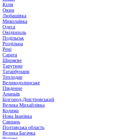
Кілія
Окни
Любашівка
Миколаївка
Одеса
Овідіополь
Подільськ
Роздільна
Рені
Сарата
Ширяєве
Тарутине
Татарбунари
Теплодар
Великодолинське
Південне
Ананьїв
Білгород-Дністровський
Велика Михайлівка
Кодима
Нова Іванівка
Саврань
Полтавська область
Велика Багачка
Чутове