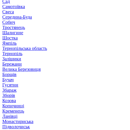
Сад
Самотоївка
Свеса
Середина-Буда
Собич
Тростянець
Шалигине
Шостка
Ямпіль
Тернопільська область
Тернопіль
Заліщики
Бережани
Велика Березовиця
Борщів
Бучач
Гусятин
Збараж
Зборів
Козова
Копичинці
Кременець
Ланівці
Монастириська
Підволочиськ