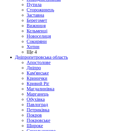
Путила
Сторожинець
Заставна
Берегомет
Вижниця
Кельменці
Новоселиця
Сокиряни
Хотин
Ще 4
Дніпропетровська область
Апостолове
Дніпро
Кам'янське
Кринички
Кривий Ріг
Магдалинівка
Марганець
Обухівка
Павлоград
Петриківка
Покров
Покровське
Широке
Синельникове