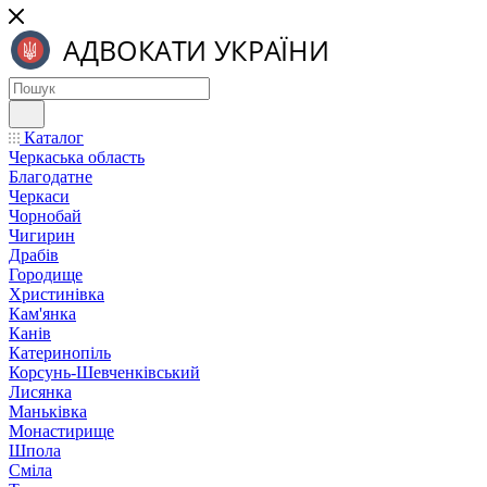
Каталог
Черкаська область
Благодатне
Черкаси
Чорнобай
Чигирин
Драбів
Городище
Христинівка
Кам'янка
Канів
Катеринопіль
Корсунь-Шевченківський
Лисянка
Маньківка
Монастирище
Шпола
Сміла