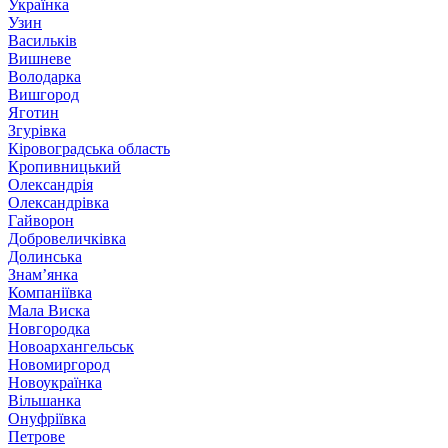
Українка
Узин
Васильків
Вишневе
Володарка
Вишгород
Яготин
Згурівка
Кіровоградська область
Кропивницький
Олександрія
Олександрівка
Гайворон
Добровеличківка
Долинська
Знам’янка
Компаніївка
Мала Виска
Новгородка
Новоархангельськ
Новомиргород
Новоукраїнка
Вільшанка
Онуфріївка
Петрове