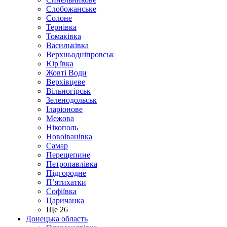
Слобожанське
Солоне
Тернівка
Томаківка
Васильківка
Верхньодніпровськ
Юр'ївка
Жовті Води
Верхівцеве
Вільногірськ
Зеленодольськ
Іларіонове
Межова
Нікополь
Новоіванівка
Самар
Перещепине
Петропавлівка
Підгородне
П’ятихатки
Софіївка
Царичанка
Ще 26
Донецька область