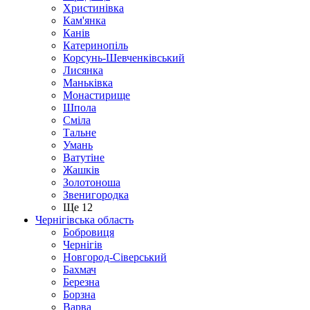
Христинівка
Кам'янка
Канів
Катеринопіль
Корсунь-Шевченківський
Лисянка
Маньківка
Монастирище
Шпола
Сміла
Тальне
Умань
Ватутіне
Жашків
Золотоноша
Звенигородка
Ще 12
Чернігівська область
Бобровиця
Чернігів
Новгород-Сіверський
Бахмач
Березна
Борзна
Варва