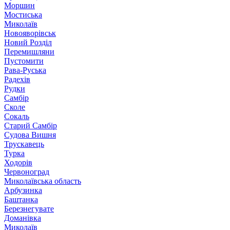
Моршин
Мостиська
Миколаїв
Новояворівськ
Новий Розділ
Перемишляни
Пустомити
Рава-Руська
Радехів
Рудки
Самбір
Сколе
Сокаль
Старий Самбір
Судова Вишня
Трускавець
Турка
Ходорів
Червоноград
Миколаївська область
Арбузинка
Баштанка
Березнегувате
Доманівка
Миколаїв