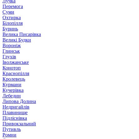
Лучка
Перемога
Суми
Охтирка
Білопілля
Буринь
Велика Писарівка
Великі Будки
Вороніж
Глинськ
Глухів
Іволжанське
Конотоп
Краснопілля
Кролевець
Курмани
Кучерівка
Лебедин
Липова Долина
Недригайлів
Плавинище
Підліснівка
Привокзальний
Путивль
Ромни