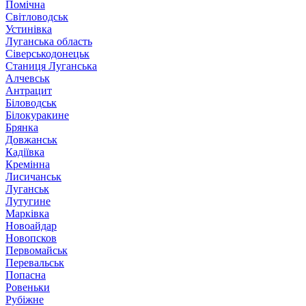
Помічна
Світловодськ
Устинівка
Луганська область
Сіверськодонецьк
Станиця Луганська
Алчевськ
Антрацит
Біловодськ
Білокуракине
Брянка
Довжанськ
Кадіївка
Кремінна
Лисичанськ
Луганськ
Лутугине
Марківка
Новоайдар
Новопсков
Первомайськ
Перевальськ
Попасна
Ровеньки
Рубіжне