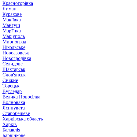
Красногорівка
Лиман
Курахове
Макіївка
Мангуш
Мар'їнка
Маріуполь
Мирноград
Нікольське
Новоазовськ
Новогродівка
Селидове
Шахтарськ
Слов'янськ
Сніжне
Торецьк
Вугледар
Велика Новосілка
Волноваха
Ясинувата
Старобешеве
Харківська область
Харків
Балаклія
Барвінкове