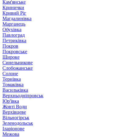
Кам'янське
Кринички
Кривий Ріг
Магдалинівка
Марганець
Обухівка
Павлоград
Петриківка
Покров
Покровське
Широке
Синельникове
Слобожанське
Солоне
Тернівка
Томаківка
Васильківка
Верхньодніпровськ
Юр'ївка
Жовті Води
Верхівцеве
Вільногірськ
Зеленодольськ
Іларіонове
Межова