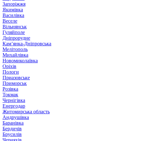
Запоріжжя
Якимівка
Василівка
Веселе
Вільнянськ
Гуляйполе
Дніпрорудне
Кам’янка-Дніпровська
Мелітополь
Михайлівка
Новомиколаївка
Оріхів
Пологи
Приазовське
Приморськ
Розівка
Токмак
Чернігівка
Енергодар
Житомирська область
Андрушівка
Баранівка
Бердичів
Брусилів
Черняхів