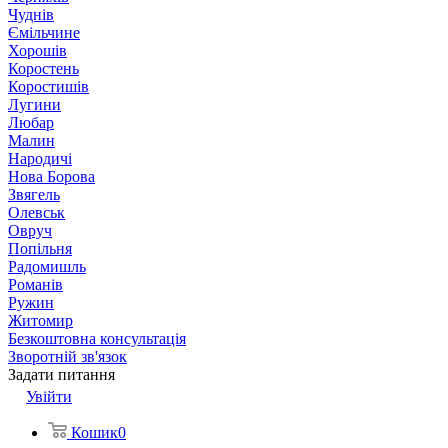
Чуднів
Ємільчине
Хорошів
Коростень
Коростишів
Лугини
Любар
Малин
Народичі
Нова Борова
Звягель
Олевськ
Овруч
Попільня
Радомишль
Романів
Ружин
Житомир
Безкоштовна консультація
Зворотній зв'язок
Задати питання
Увійти
Кошик
0