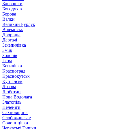
Близнюки
Богодухів
Борова
Валки
Великий Бурлук
Вовчанськ
Дворічна
Дергачі
Зачепилівка
Зміїв
Золочів
Ізюм
Кегичівка
Красноград
Краснокутськ
Куп’янськ
Лозова
Люботин
Нова Водолага
Златопіль
Печеніги
Сахновщина
Слобожанське
Солоницівка
Черкаські Тишки