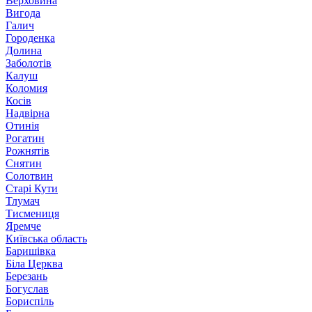
Верховина
Вигода
Галич
Городенка
Долина
Заболотів
Калуш
Коломия
Косів
Надвірна
Отинія
Рогатин
Рожнятів
Снятин
Солотвин
Старі Кути
Тлумач
Тисмениця
Яремче
Київська область
Баришівка
Біла Церква
Березань
Богуслав
Бориспіль