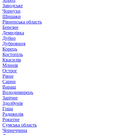
Хорол
Заводське
Чорнухи
Шишаки
Рівненська область
Березне
Демидівка
Дубно
Дубровиця
Корець
Костопіль
Квасилів
Млинів
Острог
Рівне
Сарни
Вараш
Володимирець
Зарічне
Здолбунів
Гоща
Радивилів
Рокитне
Сумська область
Чернеччина