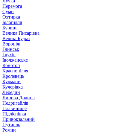
Лучка
Перемога
Суми
Охтирка
Білопілля
Буринь
Велика Писарівка
Великі Будки
Вороніж
Глинськ
Глухів
Іволжанське
Конотоп
Краснопілля
Кролевець
Курмани
Кучерівка
Лебедин
Липова Долина
Недригайлів
Плавинище
Підліснівка
Привокзальний
Путивль
Ромни