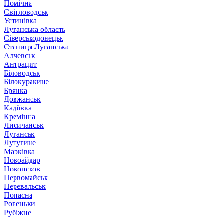
Помічна
Світловодськ
Устинівка
Луганська область
Сіверськодонецьк
Станиця Луганська
Алчевськ
Антрацит
Біловодськ
Білокуракине
Брянка
Довжанськ
Кадіївка
Кремінна
Лисичанськ
Луганськ
Лутугине
Марківка
Новоайдар
Новопсков
Первомайськ
Перевальськ
Попасна
Ровеньки
Рубіжне