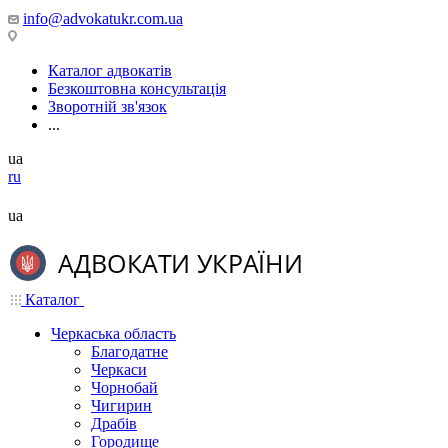
info@advokatukr.com.ua
Каталог адвокатів
Безкоштовна консультація
Зворотній зв'язок
...
ua
ru
ua
Каталог
Черкаська область
Благодатне
Черкаси
Чорнобай
Чигирин
Драбів
Городище