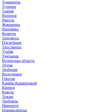
Томашпіль
Тульчин
Тиврів
Вінниця
Ямпіль
Жмеринка
Вапнярка
Козятин
Липовець
Погребище
Тростянець
Турбів
Хмільник
Волинська область
Луцьк
Любешів
Володимир
Горохів
Камінь-Каширський
Ківерці
Ковель
Локачі
Любомль
Маневичі
Нововолинськ