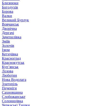
Близнюки
Богодухів
Борова
Валки
Великий Бурлук
Вовчанськ
Дворічна
Дергачі
Зачепилівка
Зміїв
Золочів
Ізюм
Кегичівка
Красноград
Краснокутськ
Куп’янськ
Лозова
Люботин
Нова Водолага
Златопіль
Печеніги
Сахновщина
Слобожанське
Солоницівка
Черкаські Тишки