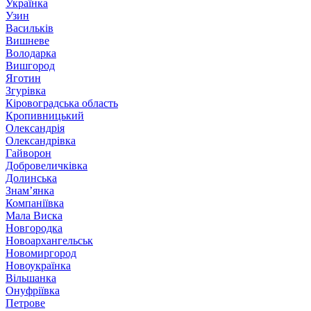
Українка
Узин
Васильків
Вишневе
Володарка
Вишгород
Яготин
Згурівка
Кіровоградська область
Кропивницький
Олександрія
Олександрівка
Гайворон
Добровеличківка
Долинська
Знам’янка
Компаніївка
Мала Виска
Новгородка
Новоархангельськ
Новомиргород
Новоукраїнка
Вільшанка
Онуфріївка
Петрове