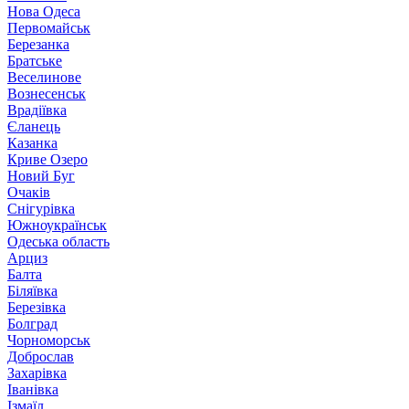
Нова Одеса
Первомайськ
Березанка
Братське
Веселинове
Вознесенськ
Врадіївка
Єланець
Казанка
Криве Озеро
Новий Буг
Очаків
Снігурівка
Южноукраїнськ
Одеська область
Арциз
Балта
Біляївка
Березівка
Болград
Чорноморськ
Доброслав
Захарівка
Іванівка
Ізмаїл