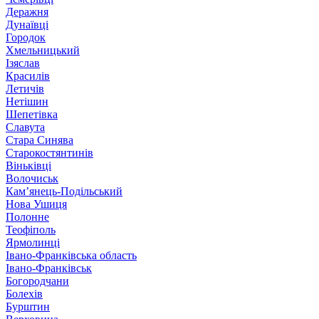
Деражня
Дунаївці
Городок
Хмельницький
Ізяслав
Красилів
Летичів
Нетішин
Шепетівка
Славута
Стара Синява
Старокостянтинів
Віньківці
Волочиськ
Кам’янець-Подільський
Нова Ушиця
Полонне
Теофіполь
Ярмолинці
Івано-Франківська область
Івано-Франківськ
Богородчани
Болехів
Бурштин