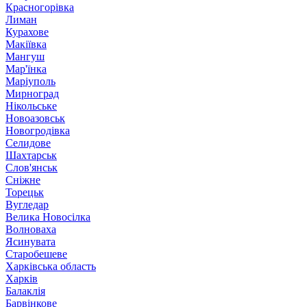
Красногорівка
Лиман
Курахове
Макіївка
Мангуш
Мар'їнка
Маріуполь
Мирноград
Нікольське
Новоазовськ
Новогродівка
Селидове
Шахтарськ
Слов'янськ
Сніжне
Торецьк
Вугледар
Велика Новосілка
Волноваха
Ясинувата
Старобешеве
Харківська область
Харків
Балаклія
Барвінкове