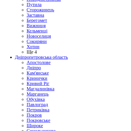
Путила
Сторожинець
Заставна
Берегомет
Вижниця
Кельменці
Новоселиця
Сокиряни
Хотин
Ще 4
Дніпропетровська область
Апостолове
Дніпро
Кам'янське
Кринички
Кривий Ріг
Магдалинівка
Марганець
Обухівка
Павлоград
Петриківка
Покров
Покровське
Широке
Синельникове