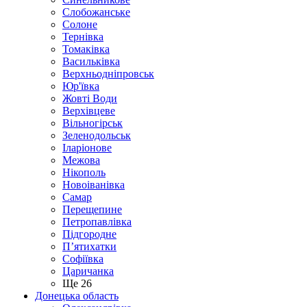
Слобожанське
Солоне
Тернівка
Томаківка
Васильківка
Верхньодніпровськ
Юр'ївка
Жовті Води
Верхівцеве
Вільногірськ
Зеленодольськ
Іларіонове
Межова
Нікополь
Новоіванівка
Самар
Перещепине
Петропавлівка
Підгородне
П’ятихатки
Софіївка
Царичанка
Ще 26
Донецька область