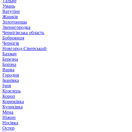
Тальне
Умань
Ватутіне
Жашків
Золотоноша
Звенигородка
Чернігівська область
Бобровиця
Чернігів
Новгород-Сіверський
Бахмач
Березна
Борзна
Варва
Городня
Іванівка
Ічня
Козелець
Короп
Корюківка
Куликівка
Мена
Ніжин
Носівка
Остер