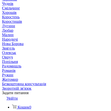
Чуднів
Ємільчине
Хорошів
Коростень
Коростишів
Лугини
Любар
Малин
Народичі
Нова Борова
Звягель
Олевськ
Овруч
Попільня
Радомишль
Романів
Ружин
Житомир
Безкоштовна консультація
Зворотній зв'язок
Задати питання
Увійти
Кошик
0