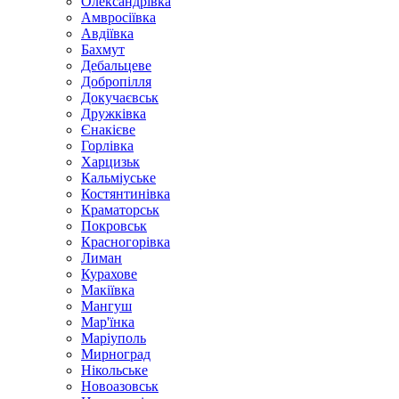
Олександрівка
Амвросіївка
Авдіївка
Бахмут
Дебальцеве
Добропілля
Докучаєвськ
Дружківка
Єнакієве
Горлівка
Харцизьк
Кальміуське
Костянтинівка
Краматорськ
Покровськ
Красногорівка
Лиман
Курахове
Макіївка
Мангуш
Мар'їнка
Маріуполь
Мирноград
Нікольське
Новоазовськ