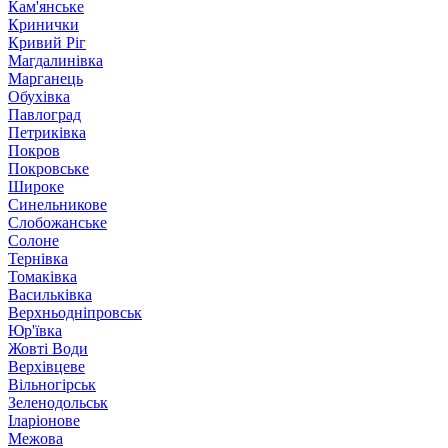
Кам'янське
Кринички
Кривий Ріг
Магдалинівка
Марганець
Обухівка
Павлоград
Петриківка
Покров
Покровське
Широке
Синельникове
Слобожанське
Солоне
Тернівка
Томаківка
Васильківка
Верхньодніпровськ
Юр'ївка
Жовті Води
Верхівцеве
Вільногірськ
Зеленодольськ
Іларіонове
Межова