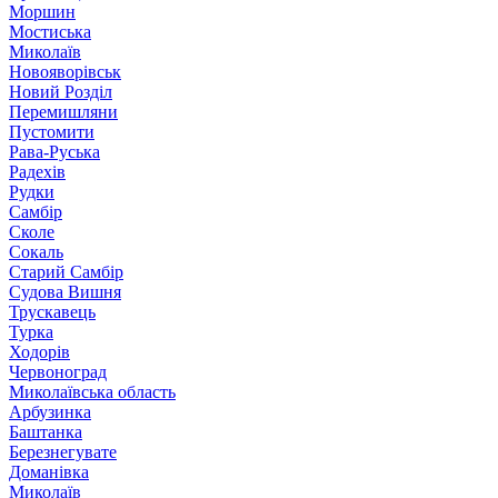
Моршин
Мостиська
Миколаїв
Новояворівськ
Новий Розділ
Перемишляни
Пустомити
Рава-Руська
Радехів
Рудки
Самбір
Сколе
Сокаль
Старий Самбір
Судова Вишня
Трускавець
Турка
Ходорів
Червоноград
Миколаївська область
Арбузинка
Баштанка
Березнегувате
Доманівка
Миколаїв