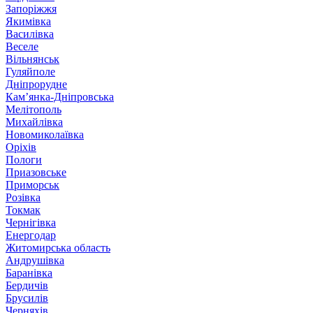
Запоріжжя
Якимівка
Василівка
Веселе
Вільнянськ
Гуляйполе
Дніпрорудне
Кам’янка-Дніпровська
Мелітополь
Михайлівка
Новомиколаївка
Оріхів
Пологи
Приазовське
Приморськ
Розівка
Токмак
Чернігівка
Енергодар
Житомирська область
Андрушівка
Баранівка
Бердичів
Брусилів
Черняхів