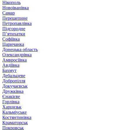
Нікополь
Новоіванівка
Самар
Перещепине
Петропавлівка
Підгородне
П’ятихатки
Софіївка
Царичанка
Донецька область
Олександрівка
Амвросіївка
Авдіївка
Бахмут
Дебальцеве
Добропілля
Докучаєвськ
Дружківка
Єнакієве
Горлівка
Харцизьк
Кальміуське
Костянтинівка
Краматорськ
Покровськ