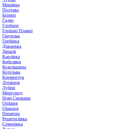
Машівка
Полтава
Білики
Гадяч
Глобине
Горішні Плавні
Градизьк
Гребінка
Диканька
Зіньків
Карлівка
Кобеляки
Козельщина
Котельва
Кременчук
Лохвиця
Лубни
Миргород
Нові Санжари
Опішня
Оржиця
Пирятин
Решетилівка
Семенівка