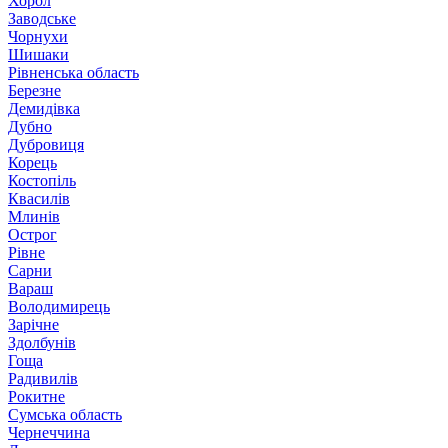
Хорол
Заводське
Чорнухи
Шишаки
Рівненська область
Березне
Демидівка
Дубно
Дубровиця
Корець
Костопіль
Квасилів
Млинів
Острог
Рівне
Сарни
Вараш
Володимирець
Зарічне
Здолбунів
Гоща
Радивилів
Рокитне
Сумська область
Чернеччина