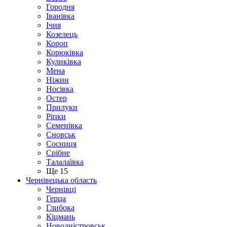
Городня
Іванівка
Ічня
Козелець
Короп
Корюківка
Куликівка
Мена
Ніжин
Носівка
Остер
Прилуки
Ріпки
Семенівка
Сновськ
Сосниця
Срібне
Талалаївка
Ще 15
Чернівецька область
Чернівці
Герца
Глибока
Кіцмань
Новодністровськ