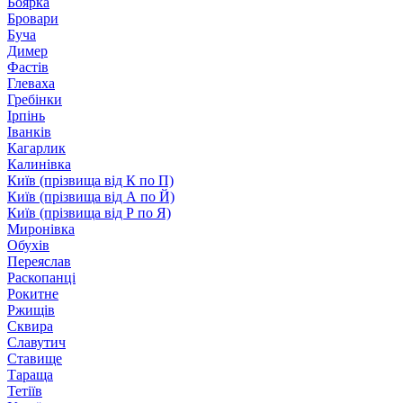
Боярка
Бровари
Буча
Димер
Фастів
Глеваха
Гребінки
Ірпінь
Іванків
Кагарлик
Калинівка
Київ (прізвища від К по П)
Київ (прізвища від А по Й)
Київ (прізвища від Р по Я)
Миронівка
Обухів
Переяслав
Раскопанці
Рокитне
Ржищів
Сквира
Славутич
Ставище
Тараща
Тетіїв