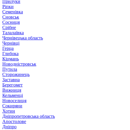
Прилуки
Ріпки
Семенівка
Сновськ
Сосниця
Срібне
Талалаївка
Чернівецька область
Чернівці
Герца
Глибока
Кіцмань
Новодністровськ
Путила
Сторожинець
Заставна
Берегомет
Вижниця
Кельменці
Новоселиця
Сокиряни
Хотин
Дніпропетровська область
Апостолове
Дніпро