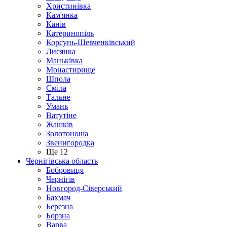
Христинівка
Кам'янка
Канів
Катеринопіль
Корсунь-Шевченківський
Лисянка
Маньківка
Монастирище
Шпола
Сміла
Тальне
Умань
Ватутіне
Жашків
Золотоноша
Звенигородка
Ще 12
Чернігівська область
Бобровиця
Чернігів
Новгород-Сіверський
Бахмач
Березна
Борзна
Варва