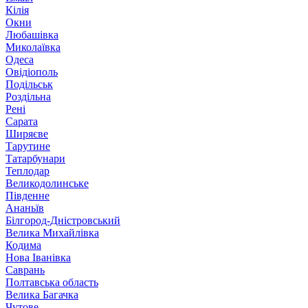
Кілія
Окни
Любашівка
Миколаївка
Одеса
Овідіополь
Подільськ
Роздільна
Рені
Сарата
Ширяєве
Тарутине
Татарбунари
Теплодар
Великодолинське
Південне
Ананьїв
Білгород-Дністровський
Велика Михайлівка
Кодима
Нова Іванівка
Саврань
Полтавська область
Велика Багачка
Чутове