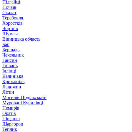
Підгайці
Почаїв
Скалат
Теребовля
Хоростків
Чортків
Шумськ
Вінницька область
Бар
Бершадь
Чечельник
Гайсин
Гнівань
Іллінці
Калинівка
Крижопіль
Ладижин
Літин
Могилів-Подільський
Муровані Курилівці
Немирів
Оратів
Піщанка
Шаргород
Теплик