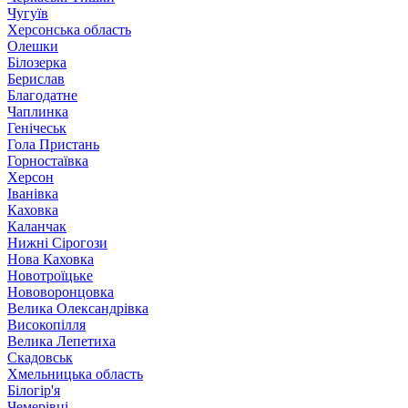
Чугуїв
Херсонська область
Олешки
Білозерка
Берислав
Благодатне
Чаплинка
Генічеськ
Гола Пристань
Горностаївка
Херсон
Іванівка
Каховка
Каланчак
Нижні Сірогози
Нова Каховка
Новотроїцьке
Нововоронцовка
Велика Олександрівка
Високопілля
Велика Лепетиха
Скадовськ
Хмельницька область
Білогір'я
Чемерівці