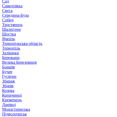
Сад
Самотоївка
Свеса
Середина-Буда
Собич
Тростянець
Шалигине
Шостка
Ямпіль
Тернопільська область
Тернопіль
Заліщики
Бережани
Велика Березовиця
Борщів
Бучач
Гусятин
Збараж
Зборів
Козова
Копичинці
Кременець
Ланівці
Монастириська
Підволочиськ