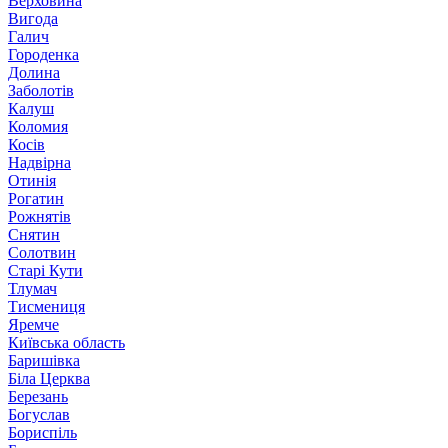
Верховина
Вигода
Галич
Городенка
Долина
Заболотів
Калуш
Коломия
Косів
Надвірна
Отинія
Рогатин
Рожнятів
Снятин
Солотвин
Старі Кути
Тлумач
Тисмениця
Яремче
Київська область
Баришівка
Біла Церква
Березань
Богуслав
Бориспіль