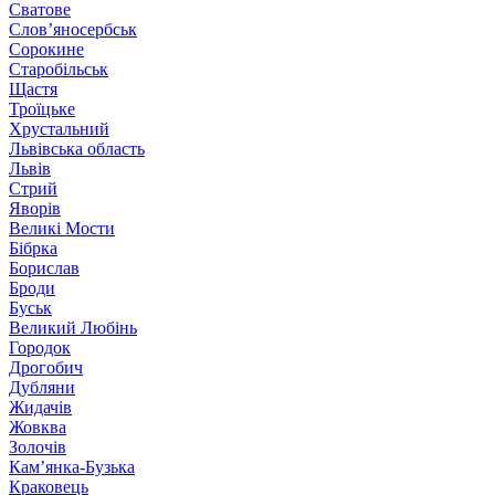
Сватове
Слов’яносербськ
Сорокине
Старобільськ
Щастя
Троїцьке
Хрустальний
Львівська область
Львів
Стрий
Яворів
Великі Мости
Бібрка
Борислав
Броди
Буськ
Великий Любінь
Городок
Дрогобич
Дубляни
Жидачів
Жовква
Золочів
Кам’янка-Бузька
Краковець