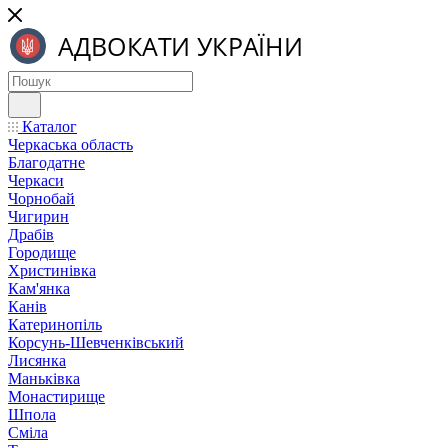
Каталог
Черкаська область
Благодатне
Черкаси
Чорнобай
Чигирин
Драбів
Городище
Христинівка
Кам'янка
Канів
Катеринопіль
Корсунь-Шевченківський
Лисянка
Маньківка
Монастирище
Шпола
Сміла