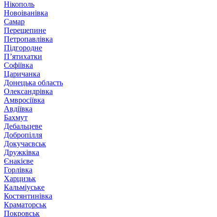
Нікополь
Новоіванівка
Самар
Перещепине
Петропавлівка
Підгородне
П’ятихатки
Софіївка
Царичанка
Донецька область
Олександрівка
Амвросіївка
Авдіївка
Бахмут
Дебальцеве
Добропілля
Докучаєвськ
Дружківка
Єнакієве
Горлівка
Харцизьк
Кальміуське
Костянтинівка
Краматорськ
Покровськ