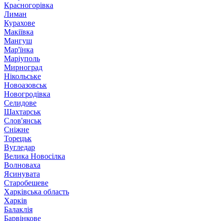
Красногорівка
Лиман
Курахове
Макіївка
Мангуш
Мар'їнка
Маріуполь
Мирноград
Нікольське
Новоазовськ
Новогродівка
Селидове
Шахтарськ
Слов'янськ
Сніжне
Торецьк
Вугледар
Велика Новосілка
Волноваха
Ясинувата
Старобешеве
Харківська область
Харків
Балаклія
Барвінкове