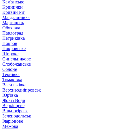
Кам'янське
Кринички
Кривий Ріг
Магдалинівка
Марганець
Обухівка
Павлоград
Петриківка
Покров
Покровське
Широке
Синельникове
Слобожанське
Солоне
Тернівка
Томаківка
Васильківка
Верхньодніпровськ
Юр'ївка
Жовті Води
Верхівцеве
Вільногірськ
Зеленодольськ
Іларіонове
Межова