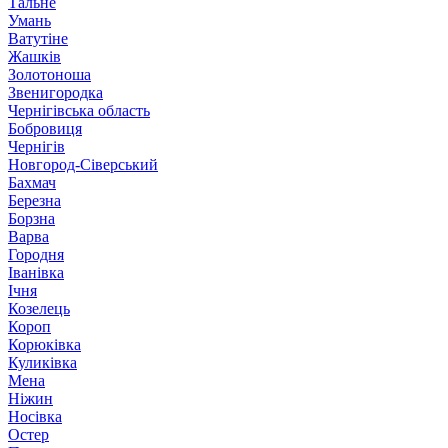
Тальне
Умань
Ватутіне
Жашків
Золотоноша
Звенигородка
Чернігівська область
Бобровиця
Чернігів
Новгород-Сіверський
Бахмач
Березна
Борзна
Варва
Городня
Іванівка
Ічня
Козелець
Короп
Корюківка
Куликівка
Мена
Ніжин
Носівка
Остер