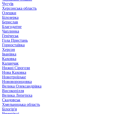
Чугуїв
Херсонська область
Олешки
Білозерка
Берислав
Благодатне
Чаплинка
Генічеськ
Гола Пристань
Горностаївка
Херсон
Іванівка
Каховка
Каланчак
Нижні Сірогози
Нова Каховка
Новотроїцьке
Нововоронцовка
Велика Олександрівка
Високопілля
Велика Лепетиха
Скадовськ
Хмельницька область
Білогір'я
Чемерівці