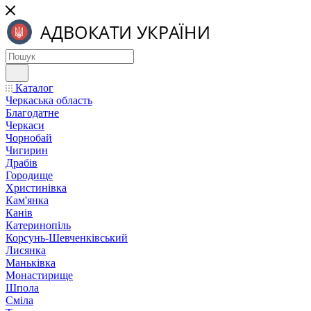
Каталог
Черкаська область
Благодатне
Черкаси
Чорнобай
Чигирин
Драбів
Городище
Христинівка
Кам'янка
Канів
Катеринопіль
Корсунь-Шевченківський
Лисянка
Маньківка
Монастирище
Шпола
Сміла