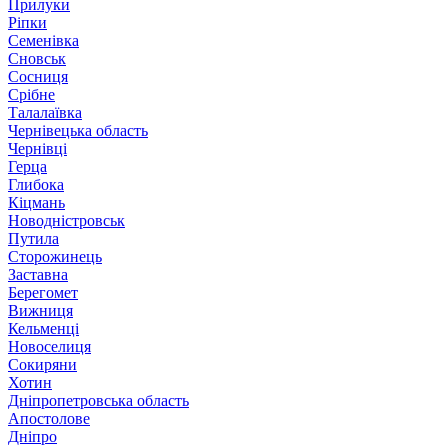
Прилуки
Ріпки
Семенівка
Сновськ
Сосниця
Срібне
Талалаївка
Чернівецька область
Чернівці
Герца
Глибока
Кіцмань
Новодністровськ
Путила
Сторожинець
Заставна
Берегомет
Вижниця
Кельменці
Новоселиця
Сокиряни
Хотин
Дніпропетровська область
Апостолове
Дніпро