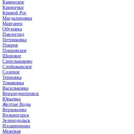
Каменское
Кринички
Кривой Рог
Магдалиновка
Марганец
Обуховка
Павлоград
Петриковка
Покров
Покровское
Широкое
Синельниково
Слобожанское
Соленое
Терновка
Томаковка
Васильковка
Верхнеднепровск
Юрьевка
Желтые Воды
Верховцево
Вольногорск
Зеленодольск
Илларионово
Межевая