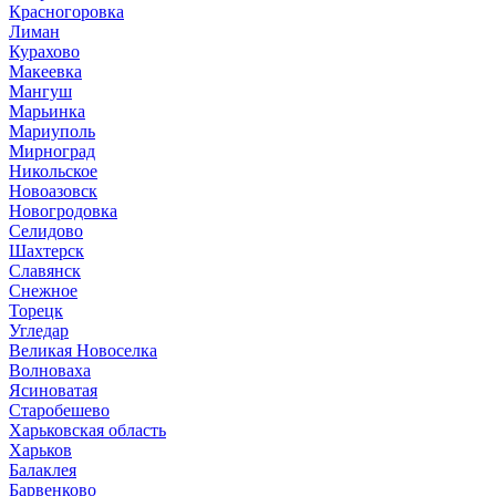
Красногоровка
Лиман
Курахово
Макеевка
Мангуш
Марьинка
Мариуполь
Мирноград
Никольское
Новоазовск
Новогродовка
Селидово
Шахтерск
Славянск
Снежное
Торецк
Угледар
Великая Новоселка
Волноваха
Ясиноватая
Старобешево
Харьковская область
Харьков
Балаклея
Барвенково