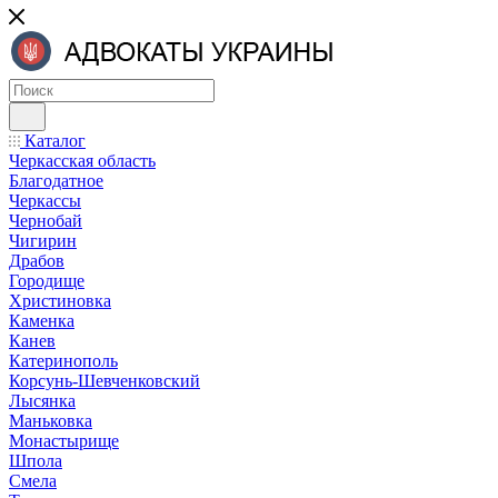
Каталог
Черкасская область
Благодатное
Черкассы
Чернобай
Чигирин
Драбов
Городище
Христиновка
Каменка
Канев
Катеринополь
Корсунь-Шевченковский
Лысянка
Маньковка
Монастырище
Шпола
Смела