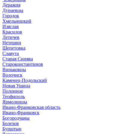
Деражня
Дунаевцы
Городок
Хмельницкий
Изяслав
Красилов
Летичев
Нетешин
Шепетовка
Славута
Старая Синява
Староконстантинов
Виньковцы
Волочиск
Каменец-Подольский
Новая Ушица
Полонное
Теофиполь
Ярмолинцы
Ивано-Франковская область
Ивано-Франковск
Богородчаны
Болехов
Бурштын