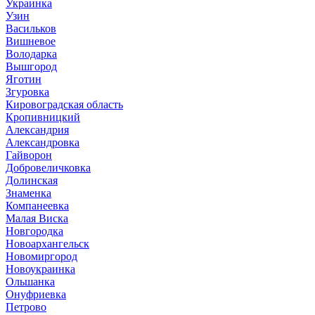
Украинка
Узин
Васильков
Вишневое
Володарка
Вышгород
Яготин
Згуровка
Кировоградская область
Кропивницкий
Александрия
Александровка
Гайворон
Добровеличковка
Долинская
Знаменка
Компанеевка
Малая Виска
Новгородка
Новоархангельск
Новомиргород
Новоукраинка
Ольшанка
Онуфриевка
Петрово