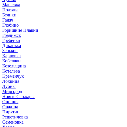
Машевка
Полтава
Белики
Гадяч
Глобино
Горишние Плавни
Градижск
Гребенка
Диканька
Зеньков
Карловка
Кобеляки
Козельщина
Котельва
Кременчук
Лохвица
Лубны
Миргород
Новые Санжары
Опошня
Оржица
Пирятин
Решетиловка
Семеновка