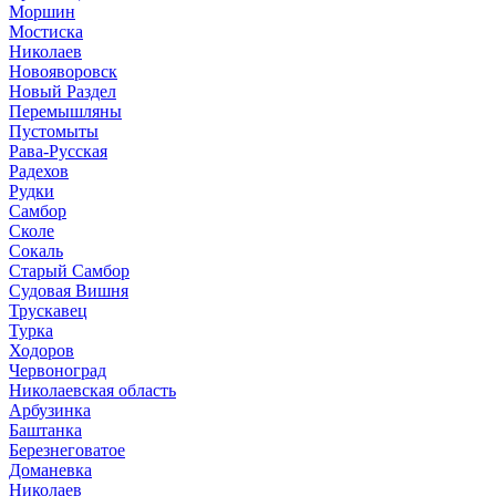
Моршин
Мостиска
Николаев
Новояворовск
Новый Раздел
Перемышляны
Пустомыты
Рава-Русская
Радехов
Рудки
Самбор
Сколе
Сокаль
Старый Самбор
Судовая Вишня
Трускавец
Турка
Ходоров
Червоноград
Николаевская область
Арбузинка
Баштанка
Березнеговатое
Доманевка
Николаев