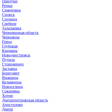
Прилуки
Репки
Семеновка
Сновск
Сосница
Сребное
Талалаевка
Черновицкая область
Черновцы
Герца
Глубокая
Кицмань
Новоднестровск
Путила
Сторожинец
Заставна
Берегомет
Вижница
Кельменцы
Новоселица
Сокиряны
Хотин
Днепропетровская область
Апостолово
Днепр