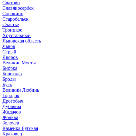
Сватово
Славяносербск
Сорокино
Старобельск
Счастье
Троицкое
Хрустальный
Львовская область
Львов
Стрый
Яворов
Великие Мосты
Бибрка
Борислав
Броды
Буск
Великий Любинь
Городок
Дрогобыч
Дубляны
Жидачов
Жолква
Золочев
Каменка-Бугская
Краковец