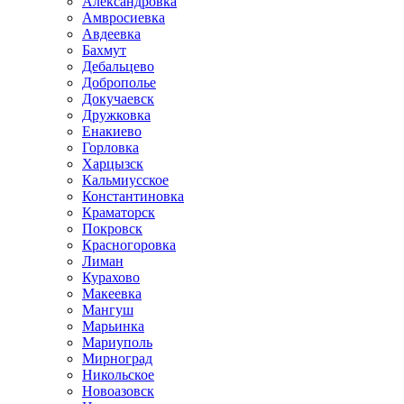
Александровка
Амвросиевка
Авдеевка
Бахмут
Дебальцево
Доброполье
Докучаевск
Дружковка
Енакиево
Горловка
Харцызск
Кальмиусское
Константиновка
Краматорск
Покровск
Красногоровка
Лиман
Курахово
Макеевка
Мангуш
Марьинка
Мариуполь
Мирноград
Никольское
Новоазовск