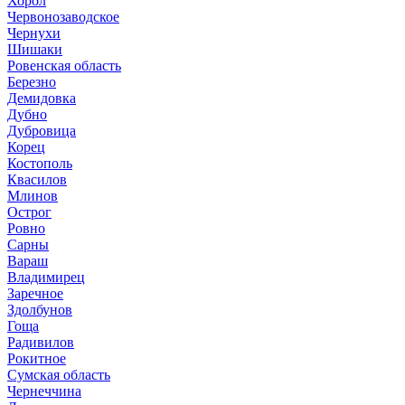
Хорол
Червонозаводское
Чернухи
Шишаки
Ровенская область
Березно
Демидовка
Дубно
Дубровица
Корец
Костополь
Квасилов
Млинов
Острог
Ровно
Сарны
Вараш
Владимирец
Заречное
Здолбунов
Гоща
Радивилов
Рокитное
Сумская область
Чернеччина