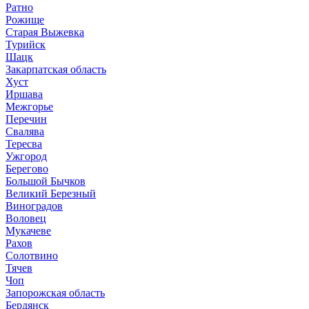
Ратно
Рожище
Старая Выжевка
Турийск
Шацк
Закарпатская область
Хуст
Иршава
Межгорье
Перечин
Свалява
Тересва
Ужгород
Берегово
Большой Бычков
Великий Березный
Виноградов
Воловец
Мукачеве
Рахов
Солотвино
Тячев
Чоп
Запорожская область
Бердянск