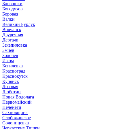
Близнюки
Богодухов
Боровая
Валки
Великий Бурлук
Волчанск
Двуречная
Дергачи
Зачепиловка
Змиев
Золочев
Изюм
Кегичевка
Красноград
Краснокутск
Купянск
Лозовая
Люботин
Новая Водолага
Первомайский
Печенеги
Сахновщина
Слобожанское
Солоницевка
Черкасские Тишки