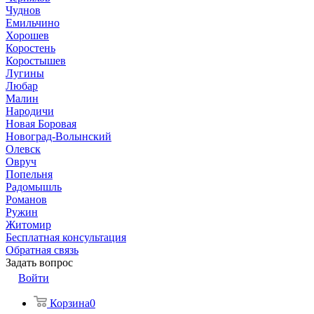
Чуднов
Емильчино
Хорошев
Коростень
Коростышев
Лугины
Любар
Малин
Народичи
Новая Боровая
Новоград-Волынский
Олевск
Овруч
Попельня
Радомышль
Романов
Ружин
Житомир
Бесплатная консультация
Обратная связь
Задать вопрос
Войти
Корзина
0