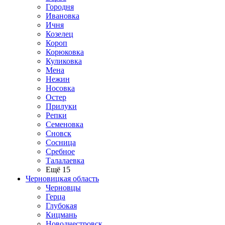
Городня
Ивановка
Ичня
Козелец
Короп
Корюковка
Куликовка
Мена
Нежин
Носовка
Остер
Прилуки
Репки
Семеновка
Сновск
Сосница
Сребное
Талалаевка
Ещё 15
Черновицкая область
Черновцы
Герца
Глубокая
Кицмань
Новоднестровск