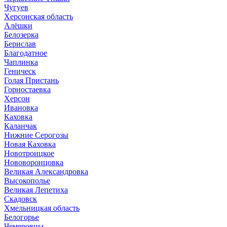
Чугуев
Херсонская область
Алёшки
Белозерка
Берислав
Благодатное
Чаплинка
Геническ
Голая Пристань
Горностаевка
Херсон
Ивановка
Каховка
Каланчак
Нижние Серогозы
Новая Каховка
Новотроицкое
Нововоронцовка
Великая Александровка
Высокополье
Великая Лепетиха
Скадовск
Хмельницкая область
Белогорье
Чемеровцы