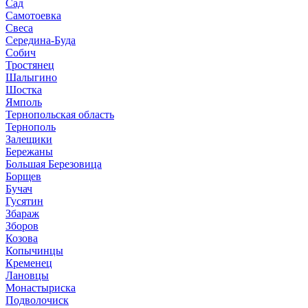
Сад
Самотоевка
Свеса
Середина-Буда
Собич
Тростянец
Шалыгино
Шостка
Ямполь
Тернопольская область
Тернополь
Залещики
Бережаны
Большая Березовица
Борщев
Бучач
Гусятин
Збараж
Зборов
Козова
Копычинцы
Кременец
Лановцы
Монастыриска
Подволочиск