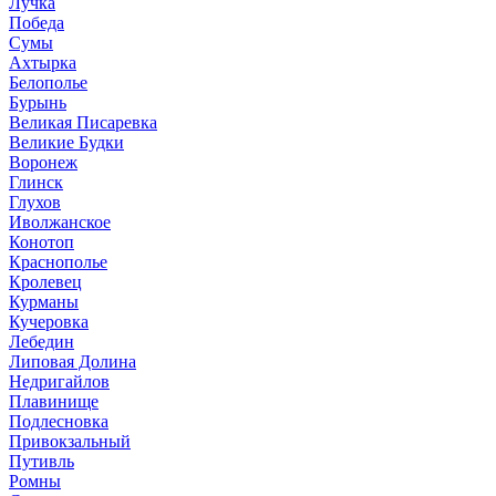
Лучка
Победа
Сумы
Ахтырка
Белополье
Бурынь
Великая Писаревка
Великие Будки
Воронеж
Глинск
Глухов
Иволжанское
Конотоп
Краснополье
Кролевец
Курманы
Кучеровка
Лебедин
Липовая Долина
Недригайлов
Плавинище
Подлесновка
Привокзальный
Путивль
Ромны