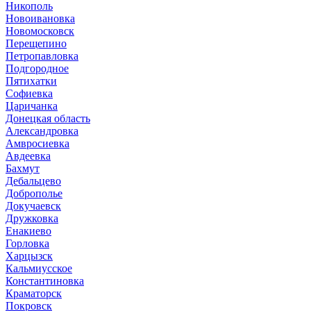
Никополь
Новоивановка
Новомосковск
Перещепино
Петропавловка
Подгородное
Пятихатки
Софиевка
Царичанка
Донецкая область
Александровка
Амвросиевка
Авдеевка
Бахмут
Дебальцево
Доброполье
Докучаевск
Дружковка
Енакиево
Горловка
Харцызск
Кальмиусское
Константиновка
Краматорск
Покровск