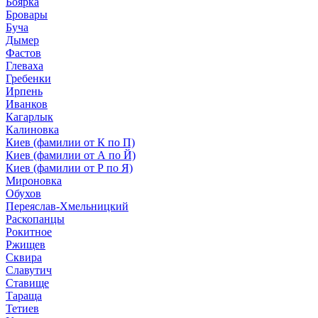
Боярка
Бровары
Буча
Дымер
Фастов
Глеваха
Гребенки
Ирпень
Иванков
Кагарлык
Калиновка
Киев (фамилии от К по П)
Киев (фамилии от А по Й)
Киев (фамилии от Р по Я)
Мироновка
Обухов
Переяслав-Хмельницкий
Раскопанцы
Рокитное
Ржищев
Сквира
Славутич
Ставище
Тараща
Тетиев