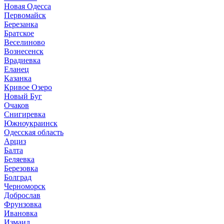
Новая Одесса
Первомайск
Березанка
Братское
Веселиново
Вознесенск
Врадиевка
Еланец
Казанка
Кривое Озеро
Новый Буг
Очаков
Снигиревка
Южноукраинск
Одесская область
Арциз
Балта
Беляевка
Березовка
Болград
Черноморск
Доброслав
Фрунзовка
Ивановка
Измаил