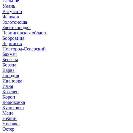
Тальное
Умань
Ватутино
Жашков
Золотоноша
Звенигородка
Черниговская область
Бобровица
Чернигов
Новгород-Северский
Бахмач
Березна
Борзна
Варва
Городня
Ивановка
Ичня
Козелец
Короп
Корюковка
Куликовка
Мена
Нежин
Носовка
Остер