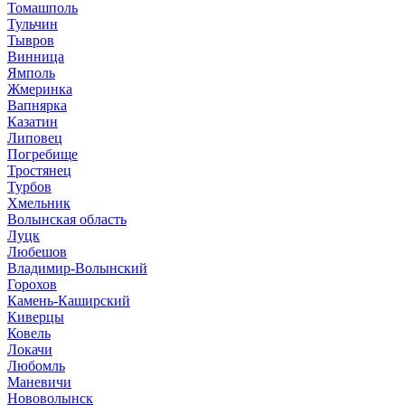
Томашполь
Тульчин
Тывров
Винница
Ямполь
Жмеринка
Вапнярка
Казатин
Липовец
Погребище
Тростянец
Турбов
Хмельник
Волынская область
Луцк
Любешов
Владимир-Волынский
Горохов
Камень-Каширский
Киверцы
Ковель
Локачи
Любомль
Маневичи
Нововолынск