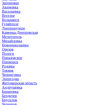
Запорожье
Акимовка
Васильевка
Веселое
Вольнянск
Гуляйполе
Днепрорудное
Каменка-Днепровская
Мелитополь
Михайловка
Новониколаевка
Орехов
Пологи
Приазовское
Приморск
Розовка
Токмак
Черниговка
Энергодар
Житомирская область
Андрушевка
Барановка
Бердичев
Брусилов
Черняхов