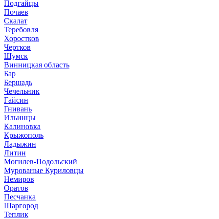
Подгайцы
Почаев
Скалат
Теребовля
Хоростков
Чертков
Шумск
Винницкая область
Бар
Бершадь
Чечельник
Гайсин
Гнивань
Ильинцы
Калиновка
Крыжополь
Ладыжин
Литин
Могилев-Подольский
Мурованые Куриловцы
Немиров
Оратов
Песчанка
Шаргород
Теплик