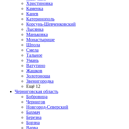
Христиновка
Каменка
Канев
Катеринополь
Корсунь-Шевченковский
Лысянка
Маньковка
Монастырище
Шпола
Смела
Тальное
Умань
Ватутино
Жашков
Золотоноша
Звенигородка
Ещё 12
Черниговская область
Бобровица
Чернигов
Новгород-Северский
Бахмач
Березна
Борзна
Варва