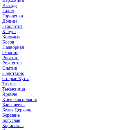
Верховина
Выгода
Галич
Городенка
Долина
Заболотов
Калуш
Коломыя
Косов
Надворная
Отыния
Рогатин
Рожнятов
Снятин
Солотвино
Старые Куты
Тлумач
Тысменица
Яремче
Киевская область
Барышевка
Белая Церковь
Березань
Богуслав
Борисполь