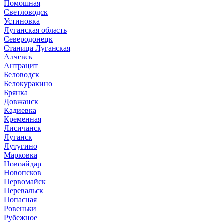
Помошная
Светловодск
Устиновка
Луганская область
Северодонецк
Станица Луганская
Алчевск
Антрацит
Беловодск
Белокуракино
Брянка
Довжанск
Кадиевка
Кременная
Лисичанск
Луганск
Лутугино
Марковка
Новоайдар
Новопсков
Первомайск
Перевальск
Попасная
Ровеньки
Рубежное