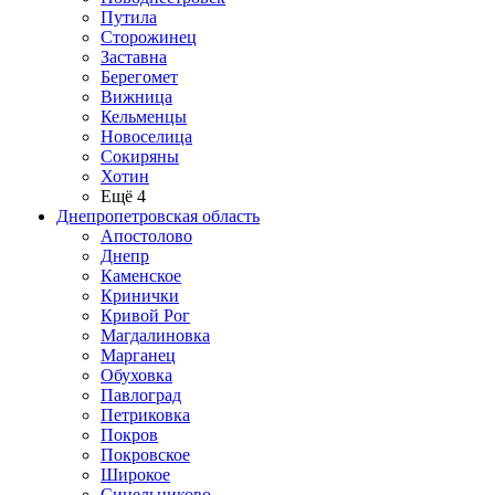
Путила
Сторожинец
Заставна
Берегомет
Вижница
Кельменцы
Новоселица
Сокиряны
Хотин
Ещё 4
Днепропетровская область
Апостолово
Днепр
Каменское
Кринички
Кривой Рог
Магдалиновка
Марганец
Обуховка
Павлоград
Петриковка
Покров
Покровское
Широкое
Синельниково