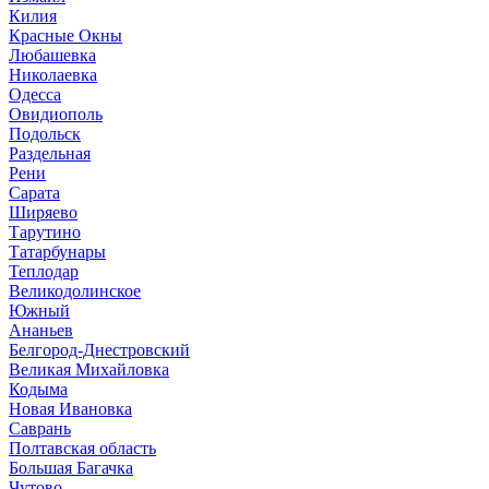
Килия
Красные Окны
Любашевка
Николаевка
Одесса
Овидиополь
Подольск
Раздельная
Рени
Сарата
Ширяево
Тарутино
Татарбунары
Теплодар
Великодолинское
Южный
Ананьев
Белгород-Днестровский
Великая Михайловка
Кодыма
Новая Ивановка
Саврань
Полтавская область
Большая Багачка
Чутово