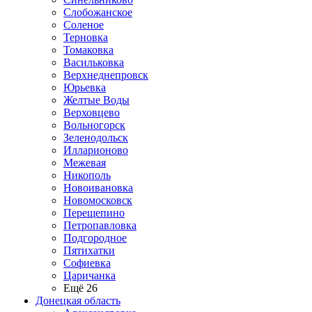
Слобожанское
Соленое
Терновка
Томаковка
Васильковка
Верхнеднепровск
Юрьевка
Желтые Воды
Верховцево
Вольногорск
Зеленодольск
Илларионово
Межевая
Никополь
Новоивановка
Новомосковск
Перещепино
Петропавловка
Подгородное
Пятихатки
Софиевка
Царичанка
Ещё 26
Донецкая область