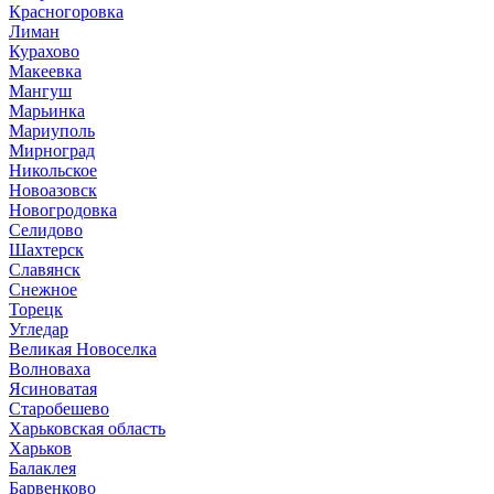
Красногоровка
Лиман
Курахово
Макеевка
Мангуш
Марьинка
Мариуполь
Мирноград
Никольское
Новоазовск
Новогродовка
Селидово
Шахтерск
Славянск
Снежное
Торецк
Угледар
Великая Новоселка
Волноваха
Ясиноватая
Старобешево
Харьковская область
Харьков
Балаклея
Барвенково