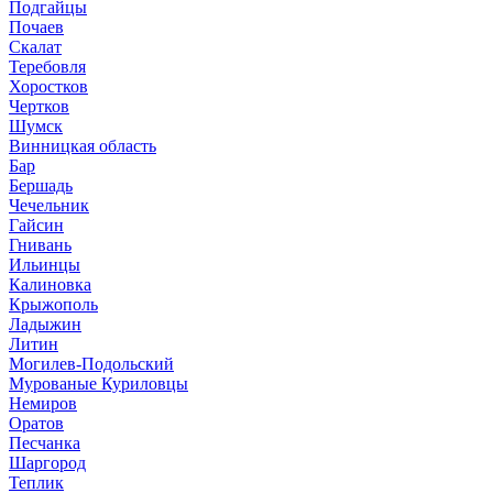
Подгайцы
Почаев
Скалат
Теребовля
Хоростков
Чертков
Шумск
Винницкая область
Бар
Бершадь
Чечельник
Гайсин
Гнивань
Ильинцы
Калиновка
Крыжополь
Ладыжин
Литин
Могилев-Подольский
Мурованые Куриловцы
Немиров
Оратов
Песчанка
Шаргород
Теплик