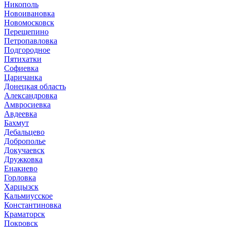
Никополь
Новоивановка
Новомосковск
Перещепино
Петропавловка
Подгородное
Пятихатки
Софиевка
Царичанка
Донецкая область
Александровка
Амвросиевка
Авдеевка
Бахмут
Дебальцево
Доброполье
Докучаевск
Дружковка
Енакиево
Горловка
Харцызск
Кальмиусское
Константиновка
Краматорск
Покровск