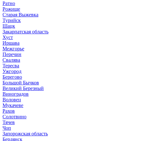
Ратно
Рожище
Старая Выжевка
Турийск
Шацк
Закарпатская область
Хуст
Иршава
Межгорье
Перечин
Свалява
Тересва
Ужгород
Берегово
Большой Бычков
Великий Березный
Виноградов
Воловец
Мукачеве
Рахов
Солотвино
Тячев
Чоп
Запорожская область
Бердянск