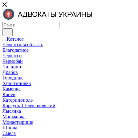
Каталог
Черкасская область
Благодатное
Черкассы
Чернобай
Чигирин
Драбов
Городище
Христиновка
Каменка
Канев
Катеринополь
Корсунь-Шевченковский
Лысянка
Маньковка
Монастырище
Шпола
Смела