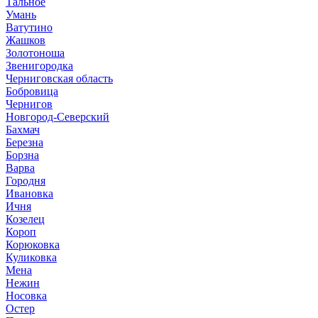
Тальное
Умань
Ватутино
Жашков
Золотоноша
Звенигородка
Черниговская область
Бобровица
Чернигов
Новгород-Северский
Бахмач
Березна
Борзна
Варва
Городня
Ивановка
Ичня
Козелец
Короп
Корюковка
Куликовка
Мена
Нежин
Носовка
Остер