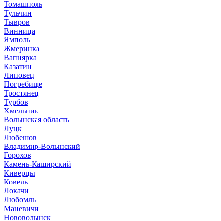
Томашполь
Тульчин
Тывров
Винница
Ямполь
Жмеринка
Вапнярка
Казатин
Липовец
Погребище
Тростянец
Турбов
Хмельник
Волынская область
Луцк
Любешов
Владимир-Волынский
Горохов
Камень-Каширский
Киверцы
Ковель
Локачи
Любомль
Маневичи
Нововолынск