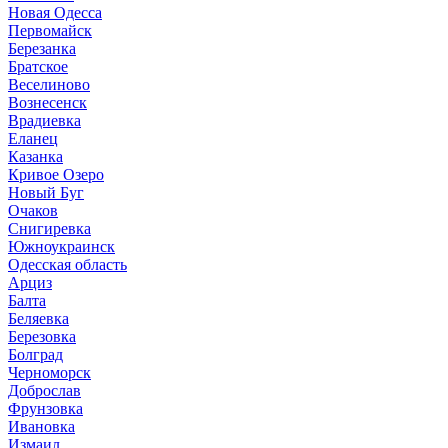
Новая Одесса
Первомайск
Березанка
Братское
Веселиново
Вознесенск
Врадиевка
Еланец
Казанка
Кривое Озеро
Новый Буг
Очаков
Снигиревка
Южноукраинск
Одесская область
Арциз
Балта
Беляевка
Березовка
Болград
Черноморск
Доброслав
Фрунзовка
Ивановка
Измаил