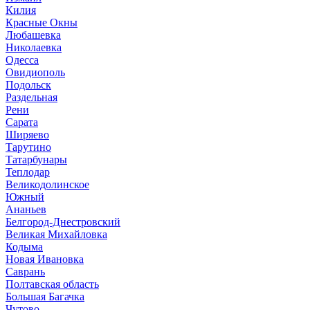
Килия
Красные Окны
Любашевка
Николаевка
Одесса
Овидиополь
Подольск
Раздельная
Рени
Сарата
Ширяево
Тарутино
Татарбунары
Теплодар
Великодолинское
Южный
Ананьев
Белгород-Днестровский
Великая Михайловка
Кодыма
Новая Ивановка
Саврань
Полтавская область
Большая Багачка
Чутово