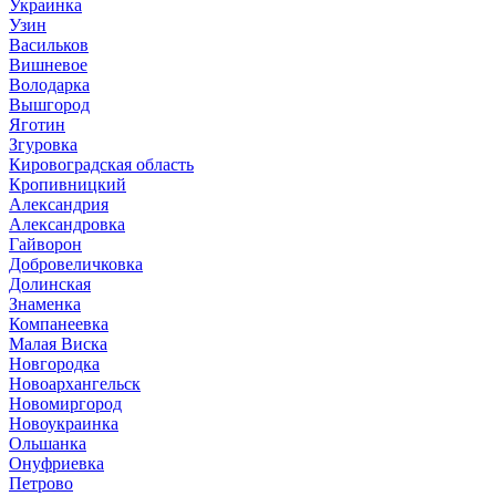
Украинка
Узин
Васильков
Вишневое
Володарка
Вышгород
Яготин
Згуровка
Кировоградская область
Кропивницкий
Александрия
Александровка
Гайворон
Добровеличковка
Долинская
Знаменка
Компанеевка
Малая Виска
Новгородка
Новоархангельск
Новомиргород
Новоукраинка
Ольшанка
Онуфриевка
Петрово