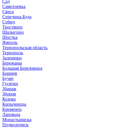
Сад
Самотоевка
Свеса
Середина-Буда
Собич
Тростянец
Шалыгино
Шостка
Ямполь
Тернопольская область
Тернополь
Залещики
Бережаны
Большая Березовица
Борщев
Бучач
Гусятин
Збараж
Зборов
Козова
Копычинцы
Кременец
Лановцы
Монастыриска
Подволочиск