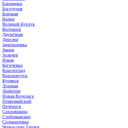
Близнюки
Богодухов
Боровая
Валки
Великий Бурлук
Волчанск
Двуречная
Дергачи
Зачепиловка
Змиев
Золочев
Изюм
Кегичевка
Красноград
Краснокутск
Купянск
Лозовая
Люботин
Новая Водолага
Первомайский
Печенеги
Сахновщина
Слобожанское
Солоницевка
Черкасские Тишки