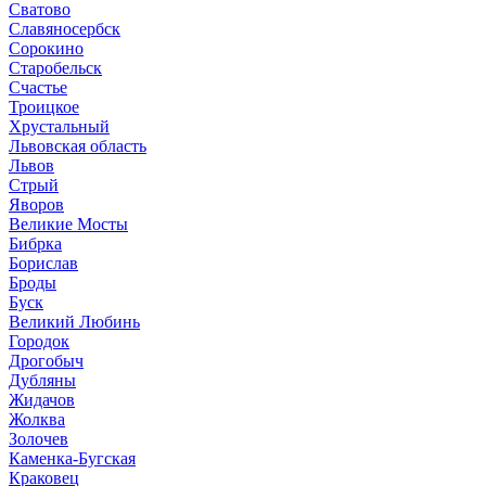
Сватово
Славяносербск
Сорокино
Старобельск
Счастье
Троицкое
Хрустальный
Львовская область
Львов
Стрый
Яворов
Великие Мосты
Бибрка
Борислав
Броды
Буск
Великий Любинь
Городок
Дрогобыч
Дубляны
Жидачов
Жолква
Золочев
Каменка-Бугская
Краковец