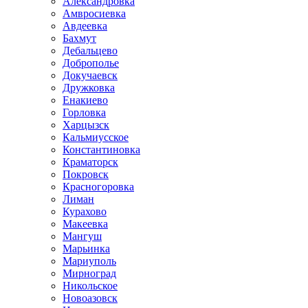
Александровка
Амвросиевка
Авдеевка
Бахмут
Дебальцево
Доброполье
Докучаевск
Дружковка
Енакиево
Горловка
Харцызск
Кальмиусское
Константиновка
Краматорск
Покровск
Красногоровка
Лиман
Курахово
Макеевка
Мангуш
Марьинка
Мариуполь
Мирноград
Никольское
Новоазовск