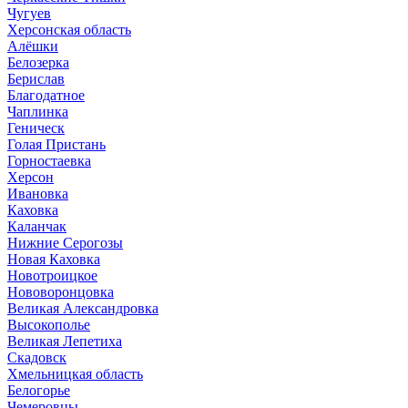
Чугуев
Херсонская область
Алёшки
Белозерка
Берислав
Благодатное
Чаплинка
Геническ
Голая Пристань
Горностаевка
Херсон
Ивановка
Каховка
Каланчак
Нижние Серогозы
Новая Каховка
Новотроицкое
Нововоронцовка
Великая Александровка
Высокополье
Великая Лепетиха
Скадовск
Хмельницкая область
Белогорье
Чемеровцы