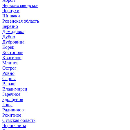
Хорол
Червонозаводское
Чернухи
Шишаки
Ровенская область
Березно
Демидовка
Дубно
Дубровица
Корец
Костополь
Квасилов
Млинов
Острог
Ровно
Сарны
Вараш
Владимирец
Заречное
Здолбунов
Гоща
Радивилов
Рокитное
Сумская область
Чернеччина