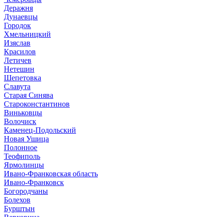
Деражня
Дунаевцы
Городок
Хмельницкий
Изяслав
Красилов
Летичев
Нетешин
Шепетовка
Славута
Старая Синява
Староконстантинов
Виньковцы
Волочиск
Каменец-Подольский
Новая Ушица
Полонное
Теофиполь
Ярмолинцы
Ивано-Франковская область
Ивано-Франковск
Богородчаны
Болехов
Бурштын