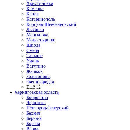
Христиновка
Каменка
Канев
Катеринополь
Корсунь-Шевченковский
Лысянка
Маньковка
Монастырище
Шпола
Смела
Тальное
Умань
Ватутино
Жашков
Золотоноша
Звенигородка
Ещё 12
Черниговская область
Бобровица
Чернигов
Новгород-Северский
Бахмач
Березна
Борзна
Варва