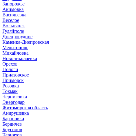
Запорожье
Акимовка
Васильевка
Веселое
Вольнянск
Гуляйполе
Днепрорудное
Каменка-Днепровская
Мелитополь
Михайловка
Новониколаевка
Орехов
Пологи
Приазовское
Приморск
Розовка
Токмак
Черниговка
Энергодар
Житомирская область
Андрушевка
Барановка
Бердичев
Брусилов
Черняхов