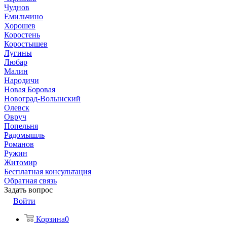
Чуднов
Емильчино
Хорошев
Коростень
Коростышев
Лугины
Любар
Малин
Народичи
Новая Боровая
Новоград-Волынский
Олевск
Овруч
Попельня
Радомышль
Романов
Ружин
Житомир
Бесплатная консультация
Обратная связь
Задать вопрос
Войти
Корзина
0