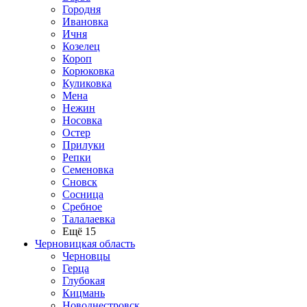
Городня
Ивановка
Ичня
Козелец
Короп
Корюковка
Куликовка
Мена
Нежин
Носовка
Остер
Прилуки
Репки
Семеновка
Сновск
Сосница
Сребное
Талалаевка
Ещё 15
Черновицкая область
Черновцы
Герца
Глубокая
Кицмань
Новоднестровск