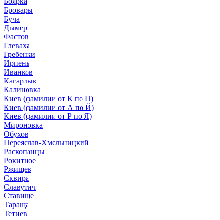
Боярка
Бровары
Буча
Дымер
Фастов
Глеваха
Гребенки
Ирпень
Иванков
Кагарлык
Калиновка
Киев (фамилии от К по П)
Киев (фамилии от А по Й)
Киев (фамилии от Р по Я)
Мироновка
Обухов
Переяслав-Хмельницкий
Раскопанцы
Рокитное
Ржищев
Сквира
Славутич
Ставище
Тараща
Тетиев