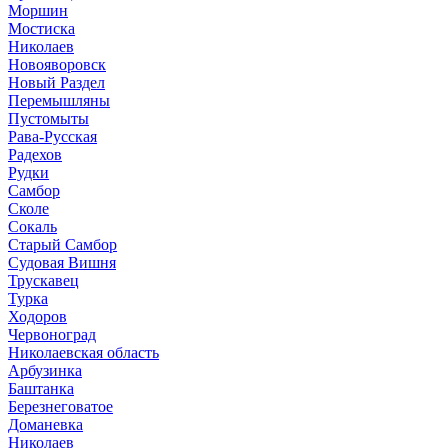
Моршин
Мостиска
Николаев
Новояворовск
Новый Раздел
Перемышляны
Пустомыты
Рава-Русская
Радехов
Рудки
Самбор
Сколе
Сокаль
Старый Самбор
Судовая Вишня
Трускавец
Турка
Ходоров
Червоноград
Николаевская область
Арбузинка
Баштанка
Березнеговатое
Доманевка
Николаев