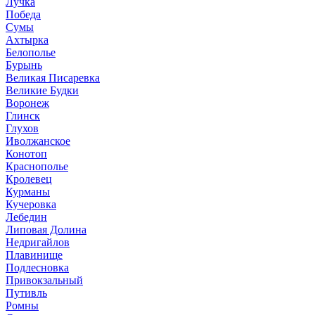
Лучка
Победа
Сумы
Ахтырка
Белополье
Бурынь
Великая Писаревка
Великие Будки
Воронеж
Глинск
Глухов
Иволжанское
Конотоп
Краснополье
Кролевец
Курманы
Кучеровка
Лебедин
Липовая Долина
Недригайлов
Плавинище
Подлесновка
Привокзальный
Путивль
Ромны