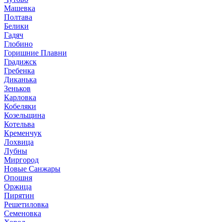
Машевка
Полтава
Белики
Гадяч
Глобино
Горишние Плавни
Градижск
Гребенка
Диканька
Зеньков
Карловка
Кобеляки
Козельщина
Котельва
Кременчук
Лохвица
Лубны
Миргород
Новые Санжары
Опошня
Оржица
Пирятин
Решетиловка
Семеновка