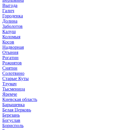
Верховина
Выгода
Галич
Городенка
Долина
Заболотов
Калуш
Коломыя
Косов
Надворная
Отыния
Рогатин
Рожнятов
Снятин
Солотвино
Старые Куты
Тлумач
Тысменица
Яремче
Киевская область
Барышевка
Белая Церковь
Березань
Богуслав
Борисполь