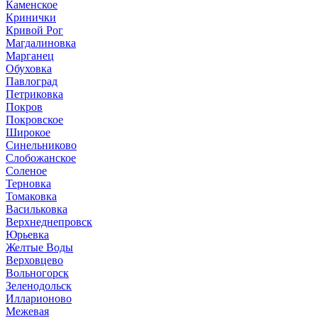
Каменское
Кринички
Кривой Рог
Магдалиновка
Марганец
Обуховка
Павлоград
Петриковка
Покров
Покровское
Широкое
Синельниково
Слобожанское
Соленое
Терновка
Томаковка
Васильковка
Верхнеднепровск
Юрьевка
Желтые Воды
Верховцево
Вольногорск
Зеленодольск
Илларионово
Межевая