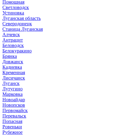
Помошная
Светловодск
Устиновка
Луганская область
Северодонецк
Станица Луганская
Алчевск
Антрацит
Беловодск
Белокуракино
Брянка
Довжанск
Кадиевка
Кременная
Лисичанск
Луганск
Лутугино
Марковка
Новоайдар
Новопсков
Первомайск
Перевальск
Попасная
Ровеньки
Рубежное