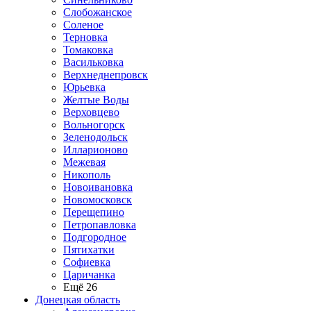
Слобожанское
Соленое
Терновка
Томаковка
Васильковка
Верхнеднепровск
Юрьевка
Желтые Воды
Верховцево
Вольногорск
Зеленодольск
Илларионово
Межевая
Никополь
Новоивановка
Новомосковск
Перещепино
Петропавловка
Подгородное
Пятихатки
Софиевка
Царичанка
Ещё 26
Донецкая область