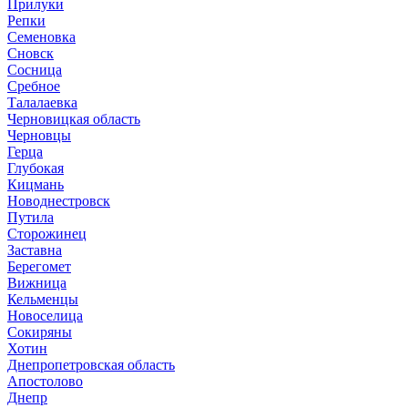
Прилуки
Репки
Семеновка
Сновск
Сосница
Сребное
Талалаевка
Черновицкая область
Черновцы
Герца
Глубокая
Кицмань
Новоднестровск
Путила
Сторожинец
Заставна
Берегомет
Вижница
Кельменцы
Новоселица
Сокиряны
Хотин
Днепропетровская область
Апостолово
Днепр