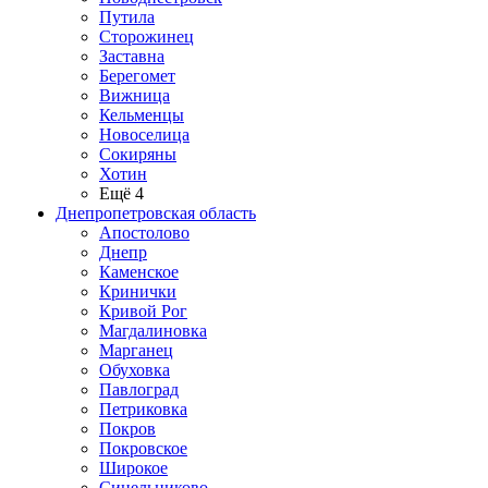
Путила
Сторожинец
Заставна
Берегомет
Вижница
Кельменцы
Новоселица
Сокиряны
Хотин
Ещё 4
Днепропетровская область
Апостолово
Днепр
Каменское
Кринички
Кривой Рог
Магдалиновка
Марганец
Обуховка
Павлоград
Петриковка
Покров
Покровское
Широкое
Синельниково