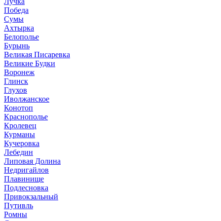
Лучка
Победа
Сумы
Ахтырка
Белополье
Бурынь
Великая Писаревка
Великие Будки
Воронеж
Глинск
Глухов
Иволжанское
Конотоп
Краснополье
Кролевец
Курманы
Кучеровка
Лебедин
Липовая Долина
Недригайлов
Плавинище
Подлесновка
Привокзальный
Путивль
Ромны