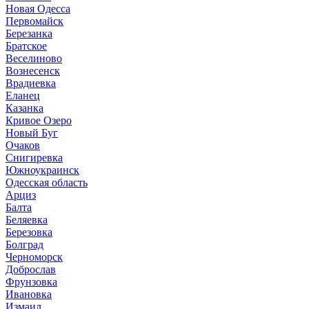
Новая Одесса
Первомайск
Березанка
Братское
Веселиново
Вознесенск
Врадиевка
Еланец
Казанка
Кривое Озеро
Новый Буг
Очаков
Снигиревка
Южноукраинск
Одесская область
Арциз
Балта
Беляевка
Березовка
Болград
Черноморск
Доброслав
Фрунзовка
Ивановка
Измаил