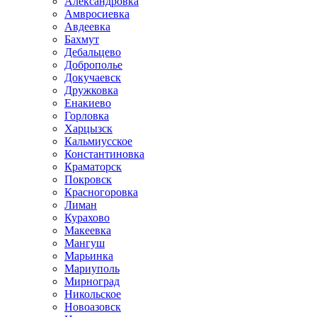
Александровка
Амвросиевка
Авдеевка
Бахмут
Дебальцево
Доброполье
Докучаевск
Дружковка
Енакиево
Горловка
Харцызск
Кальмиусское
Константиновка
Краматорск
Покровск
Красногоровка
Лиман
Курахово
Макеевка
Мангуш
Марьинка
Мариуполь
Мирноград
Никольское
Новоазовск