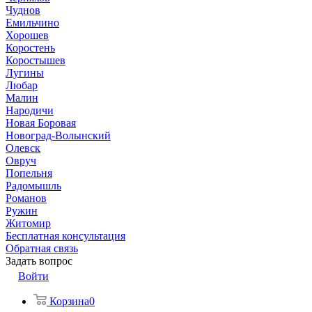
Чуднов
Емильчино
Хорошев
Коростень
Коростышев
Лугины
Любар
Малин
Народичи
Новая Боровая
Новоград-Волынский
Олевск
Овруч
Попельня
Радомышль
Романов
Ружин
Житомир
Бесплатная консультация
Обратная связь
Задать вопрос
Войти
Корзина
0