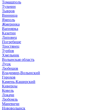
Томашполь
Тульчин
Тывров
Винница
Ямполь
Жмеринка
Вапнярка
Казатин
Липовец
Погребище
Тростянец
Турбов
Хмельник
Волынская область
Луцк
Любешов
Владимир-Волынский
Горохов
Камень-Каширский
Киверцы
Ковель
Локачи
Любомль
Маневичи
Нововолынск