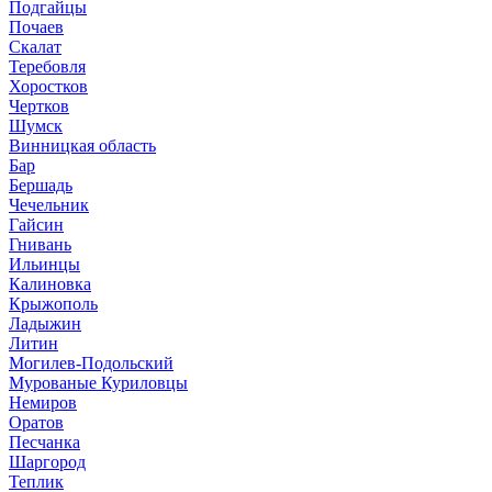
Подгайцы
Почаев
Скалат
Теребовля
Хоростков
Чертков
Шумск
Винницкая область
Бар
Бершадь
Чечельник
Гайсин
Гнивань
Ильинцы
Калиновка
Крыжополь
Ладыжин
Литин
Могилев-Подольский
Мурованые Куриловцы
Немиров
Оратов
Песчанка
Шаргород
Теплик