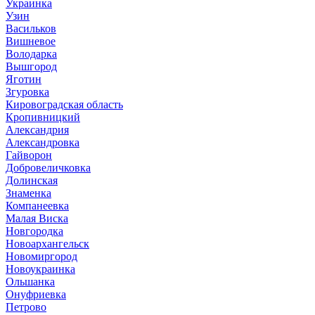
Украинка
Узин
Васильков
Вишневое
Володарка
Вышгород
Яготин
Згуровка
Кировоградская область
Кропивницкий
Александрия
Александровка
Гайворон
Добровеличковка
Долинская
Знаменка
Компанеевка
Малая Виска
Новгородка
Новоархангельск
Новомиргород
Новоукраинка
Ольшанка
Онуфриевка
Петрово