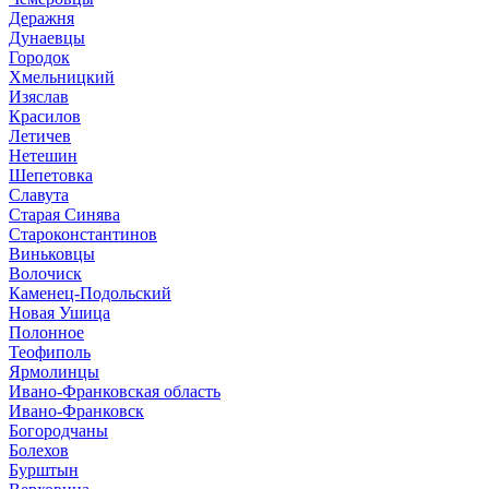
Деражня
Дунаевцы
Городок
Хмельницкий
Изяслав
Красилов
Летичев
Нетешин
Шепетовка
Славута
Старая Синява
Староконстантинов
Виньковцы
Волочиск
Каменец-Подольский
Новая Ушица
Полонное
Теофиполь
Ярмолинцы
Ивано-Франковская область
Ивано-Франковск
Богородчаны
Болехов
Бурштын