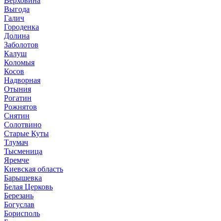
Верховина
Выгода
Галич
Городенка
Долина
Заболотов
Калуш
Коломыя
Косов
Надворная
Отыния
Рогатин
Рожнятов
Снятин
Солотвино
Старые Куты
Тлумач
Тысменица
Яремче
Киевская область
Барышевка
Белая Церковь
Березань
Богуслав
Борисполь