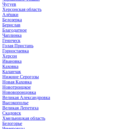
Чугуев
Херсонская область
Алёшки
Белозерка
Берислав
Благодатное
Чаплинка
Геническ
Голая Пристань
Горностаевка
Херсон
Ивановка
Каховка
Каланчак
Нижние Серогозы
Новая Каховка
Новотроицкое
Нововоронцовка
Великая Александровка
Высокополье
Великая Лепетиха
Скадовск
Хмельницкая область
Белогорье
Чемеровцы