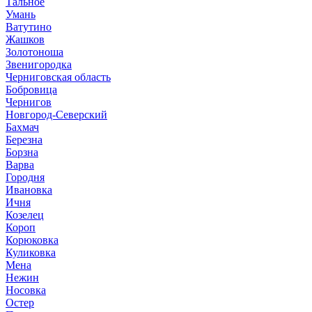
Тальное
Умань
Ватутино
Жашков
Золотоноша
Звенигородка
Черниговская область
Бобровица
Чернигов
Новгород-Северский
Бахмач
Березна
Борзна
Варва
Городня
Ивановка
Ичня
Козелец
Короп
Корюковка
Куликовка
Мена
Нежин
Носовка
Остер