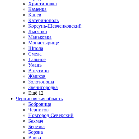
Христиновка
Каменка
Канев
Катеринополь
Корсунь-Шевченковский
Лысянка
Маньковка
Монастырище
Шпола
Смела
Тальное
Умань
Ватутино
Жашков
Золотоноша
Звенигородка
Ещё 12
Черниговская область
Бобровица
Чернигов
Новгород-Северский
Бахмач
Березна
Борзна
Варва