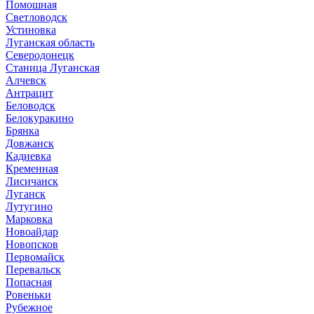
Помошная
Светловодск
Устиновка
Луганская область
Северодонецк
Станица Луганская
Алчевск
Антрацит
Беловодск
Белокуракино
Брянка
Довжанск
Кадиевка
Кременная
Лисичанск
Луганск
Лутугино
Марковка
Новоайдар
Новопсков
Первомайск
Перевальск
Попасная
Ровеньки
Рубежное