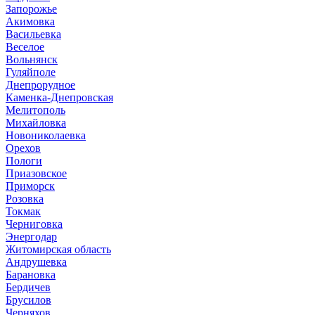
Запорожье
Акимовка
Васильевка
Веселое
Вольнянск
Гуляйполе
Днепрорудное
Каменка-Днепровская
Мелитополь
Михайловка
Новониколаевка
Орехов
Пологи
Приазовское
Приморск
Розовка
Токмак
Черниговка
Энергодар
Житомирская область
Андрушевка
Барановка
Бердичев
Брусилов
Черняхов