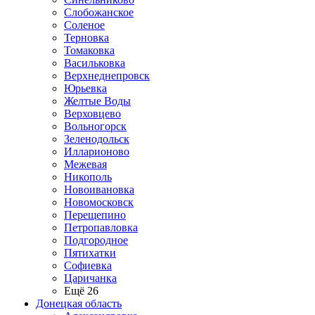
Слобожанское
Соленое
Терновка
Томаковка
Васильковка
Верхнеднепровск
Юрьевка
Желтые Воды
Верховцево
Вольногорск
Зеленодольск
Илларионово
Межевая
Никополь
Новоивановка
Новомосковск
Перещепино
Петропавловка
Подгородное
Пятихатки
Софиевка
Царичанка
Ещё 26
Донецкая область