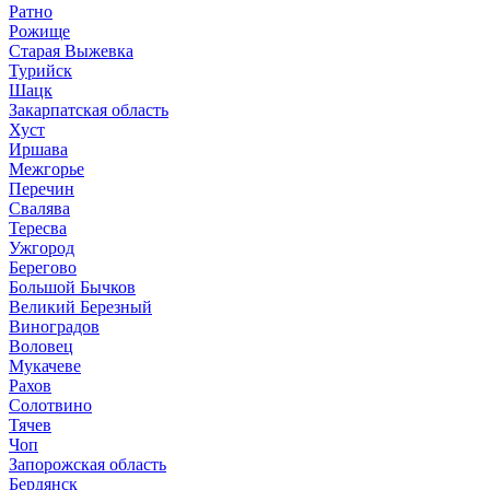
Ратно
Рожище
Старая Выжевка
Турийск
Шацк
Закарпатская область
Хуст
Иршава
Межгорье
Перечин
Свалява
Тересва
Ужгород
Берегово
Большой Бычков
Великий Березный
Виноградов
Воловец
Мукачеве
Рахов
Солотвино
Тячев
Чоп
Запорожская область
Бердянск