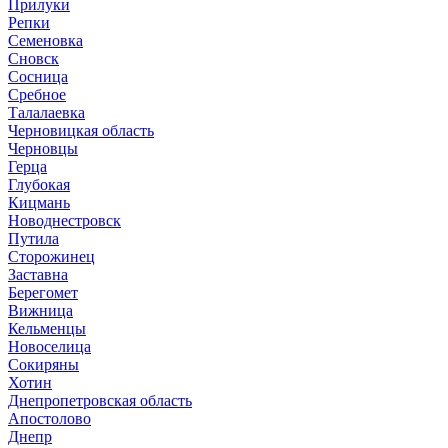
Прилуки
Репки
Семеновка
Сновск
Сосница
Сребное
Талалаевка
Черновицкая область
Черновцы
Герца
Глубокая
Кицмань
Новоднестровск
Путила
Сторожинец
Заставна
Берегомет
Вижница
Кельменцы
Новоселица
Сокиряны
Хотин
Днепропетровская область
Апостолово
Днепр