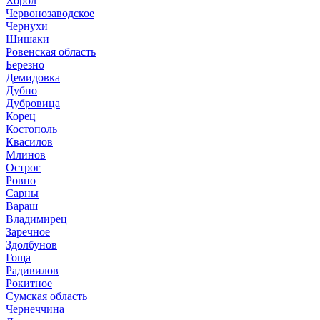
Хорол
Червонозаводское
Чернухи
Шишаки
Ровенская область
Березно
Демидовка
Дубно
Дубровица
Корец
Костополь
Квасилов
Млинов
Острог
Ровно
Сарны
Вараш
Владимирец
Заречное
Здолбунов
Гоща
Радивилов
Рокитное
Сумская область
Чернеччина