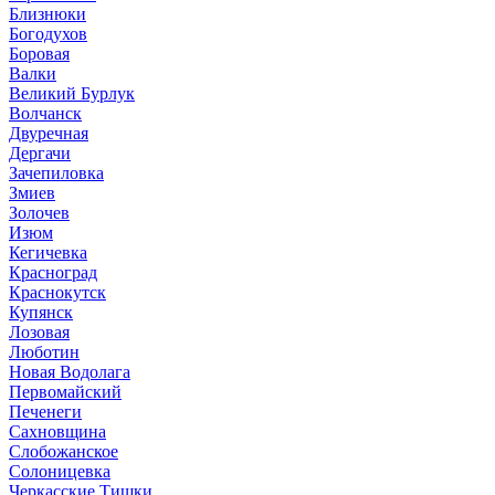
Близнюки
Богодухов
Боровая
Валки
Великий Бурлук
Волчанск
Двуречная
Дергачи
Зачепиловка
Змиев
Золочев
Изюм
Кегичевка
Красноград
Краснокутск
Купянск
Лозовая
Люботин
Новая Водолага
Первомайский
Печенеги
Сахновщина
Слобожанское
Солоницевка
Черкасские Тишки