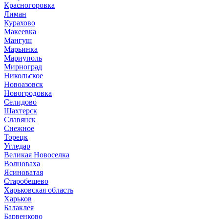
Красногоровка
Лиман
Курахово
Макеевка
Мангуш
Марьинка
Мариуполь
Мирноград
Никольское
Новоазовск
Новогродовка
Селидово
Шахтерск
Славянск
Снежное
Торецк
Угледар
Великая Новоселка
Волноваха
Ясиноватая
Старобешево
Харьковская область
Харьков
Балаклея
Барвенково