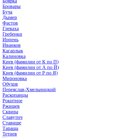
Боярка
Бровары
Буча
Дымер
Фастов
Глеваха
Гребенки
Ирпень
Иванков
Кагарлык
Калиновка
Киев (фамилии от К по П)
Киев (фамилии от А по Й)
Киев (фамилии от Р по Я)
Мироновка
Обухов
Переяслав-Хмельницкий
Раскопанцы
Рокитное
Ржищев
Сквира
Славутич
Ставище
Тараща
Тетиев