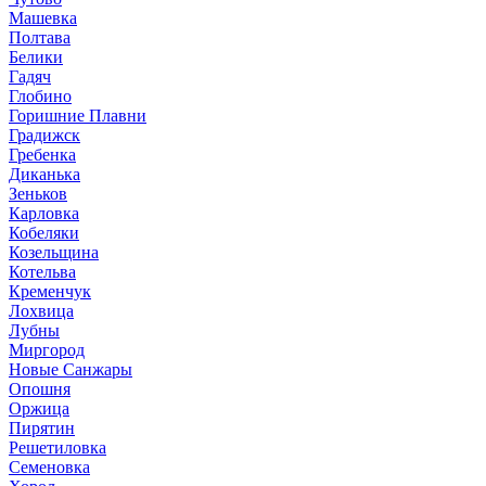
Машевка
Полтава
Белики
Гадяч
Глобино
Горишние Плавни
Градижск
Гребенка
Диканька
Зеньков
Карловка
Кобеляки
Козельщина
Котельва
Кременчук
Лохвица
Лубны
Миргород
Новые Санжары
Опошня
Оржица
Пирятин
Решетиловка
Семеновка