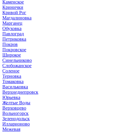
Каменское
Кринички
Кривой Рог
Магдалиновка
Марганец
Обуховка
Павлоград
Петриковка
Покров
Покровское
Широкое
Синельниково
Слобожанское
Соленое
Терновка
Томаковка
Васильковка
Верхнеднепровск
Юрьевка
Желтые Воды
Верховцево
Вольногорск
Зеленодольск
Илларионово
Межевая