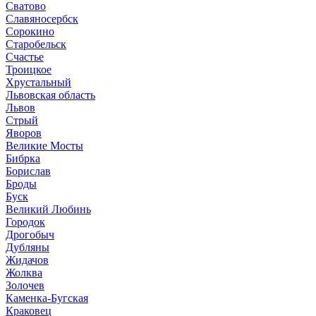
Сватово
Славяносербск
Сорокино
Старобельск
Счастье
Троицкое
Хрустальный
Львовская область
Львов
Стрый
Яворов
Великие Мосты
Бибрка
Борислав
Броды
Буск
Великий Любинь
Городок
Дрогобыч
Дубляны
Жидачов
Жолква
Золочев
Каменка-Бугская
Краковец