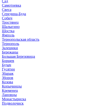
Сад
Самотоевка
Свеса
Середина-Буда
Собич
Тростянец
Шалыгино
Шостка
Ямполь
Тернопольская область
Тернополь
Залещики
Бережаны
Большая Березовица
Борщев
Бучач
Гусятин
Збараж
Зборов
Козова
Копычинцы
Кременец
Лановцы
Монастыриска
Подволочиск