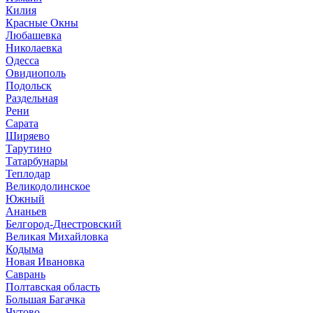
Килия
Красные Окны
Любашевка
Николаевка
Одесса
Овидиополь
Подольск
Раздельная
Рени
Сарата
Ширяево
Тарутино
Татарбунары
Теплодар
Великодолинское
Южный
Ананьев
Белгород-Днестровский
Великая Михайловка
Кодыма
Новая Ивановка
Саврань
Полтавская область
Большая Багачка
Чутово