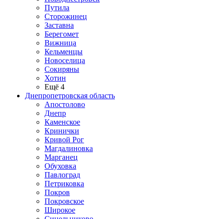
Путила
Сторожинец
Заставна
Берегомет
Вижница
Кельменцы
Новоселица
Сокиряны
Хотин
Ещё 4
Днепропетровская область
Апостолово
Днепр
Каменское
Кринички
Кривой Рог
Магдалиновка
Марганец
Обуховка
Павлоград
Петриковка
Покров
Покровское
Широкое
Синельниково