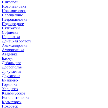
Никополь
Новоивановка
Новомосковск
Перещепино
Петропавловка
Подгородное
Пятихатки
Софиевка
Царичанка
Донецкая область
Александровка
Амвросиевка
Авдеевка
Бахмут
Дебальцево
Доброполье
Докучаевск
Дружковка
Енакиево
Горловка
Харцызск
Кальмиусское
Константиновка
Краматорск
Покровск