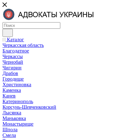
Каталог
Черкасская область
Благодатное
Черкассы
Чернобай
Чигирин
Драбов
Городище
Христиновка
Каменка
Канев
Катеринополь
Корсунь-Шевченковский
Лысянка
Маньковка
Монастырище
Шпола
Смела