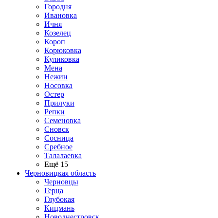
Городня
Ивановка
Ичня
Козелец
Короп
Корюковка
Куликовка
Мена
Нежин
Носовка
Остер
Прилуки
Репки
Семеновка
Сновск
Сосница
Сребное
Талалаевка
Ещё 15
Черновицкая область
Черновцы
Герца
Глубокая
Кицмань
Новоднестровск