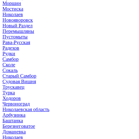
Моршин
Мостиска
Николаев
Новояворовск
Новый Раздел
Перемышляны
Пустомыты
Рава-Русская
Радехов
Рудки
Самбор
Сколе
Сокаль
Старый Самбор
Судовая Вишня
Трускавец
Турка
Ходоров
Червоноград
Николаевская область
Арбузинка
Баштанка
Березнеговатое
Доманевка
Николаев