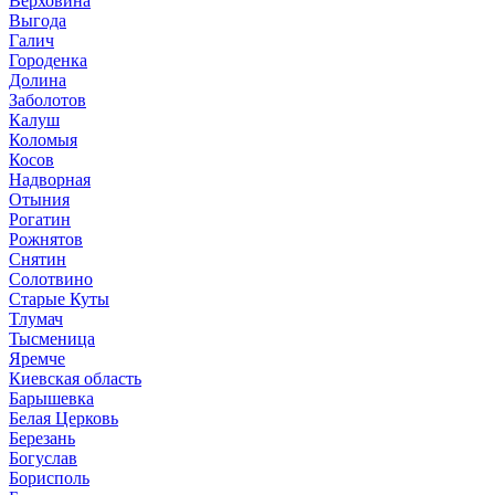
Верховина
Выгода
Галич
Городенка
Долина
Заболотов
Калуш
Коломыя
Косов
Надворная
Отыния
Рогатин
Рожнятов
Снятин
Солотвино
Старые Куты
Тлумач
Тысменица
Яремче
Киевская область
Барышевка
Белая Церковь
Березань
Богуслав
Борисполь