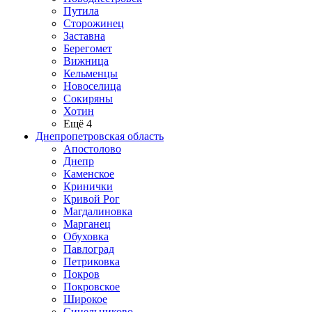
Путила
Сторожинец
Заставна
Берегомет
Вижница
Кельменцы
Новоселица
Сокиряны
Хотин
Ещё 4
Днепропетровская область
Апостолово
Днепр
Каменское
Кринички
Кривой Рог
Магдалиновка
Марганец
Обуховка
Павлоград
Петриковка
Покров
Покровское
Широкое
Синельниково