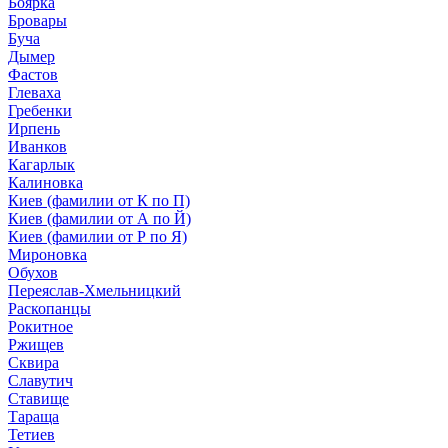
Боярка
Бровары
Буча
Дымер
Фастов
Глеваха
Гребенки
Ирпень
Иванков
Кагарлык
Калиновка
Киев (фамилии от К по П)
Киев (фамилии от А по Й)
Киев (фамилии от Р по Я)
Мироновка
Обухов
Переяслав-Хмельницкий
Раскопанцы
Рокитное
Ржищев
Сквира
Славутич
Ставище
Тараща
Тетиев