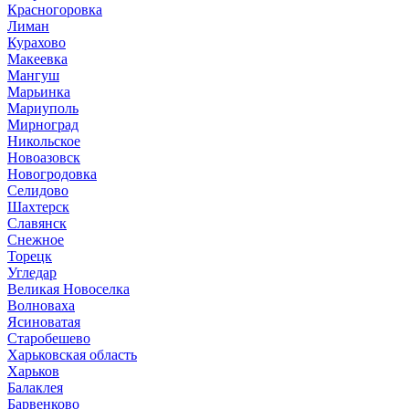
Красногоровка
Лиман
Курахово
Макеевка
Мангуш
Марьинка
Мариуполь
Мирноград
Никольское
Новоазовск
Новогродовка
Селидово
Шахтерск
Славянск
Снежное
Торецк
Угледар
Великая Новоселка
Волноваха
Ясиноватая
Старобешево
Харьковская область
Харьков
Балаклея
Барвенково