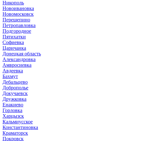
Никополь
Новоивановка
Новомосковск
Перещепино
Петропавловка
Подгородное
Пятихатки
Софиевка
Царичанка
Донецкая область
Александровка
Амвросиевка
Авдеевка
Бахмут
Дебальцево
Доброполье
Докучаевск
Дружковка
Енакиево
Горловка
Харцызск
Кальмиусское
Константиновка
Краматорск
Покровск