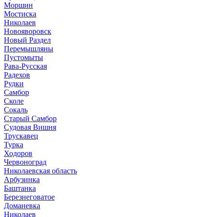
Моршин
Мостиска
Николаев
Новояворовск
Новый Раздел
Перемышляны
Пустомыты
Рава-Русская
Радехов
Рудки
Самбор
Сколе
Сокаль
Старый Самбор
Судовая Вишня
Трускавец
Турка
Ходоров
Червоноград
Николаевская область
Арбузинка
Баштанка
Березнеговатое
Доманевка
Николаев