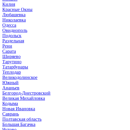
Килия
Красные Окны
Любашевка
Николаевка
Одесса
Овидиополь
Подольск
Раздельная
Рени
Сарата
Ширяево
Тарутино
Татарбунары
Теплодар
Великодолинское
Южный
Ананьев
Белгород-Днестровский
Великая Михайловка
Кодыма
Новая Ивановка
Саврань
Полтавская область
Большая Багачка
Чутово