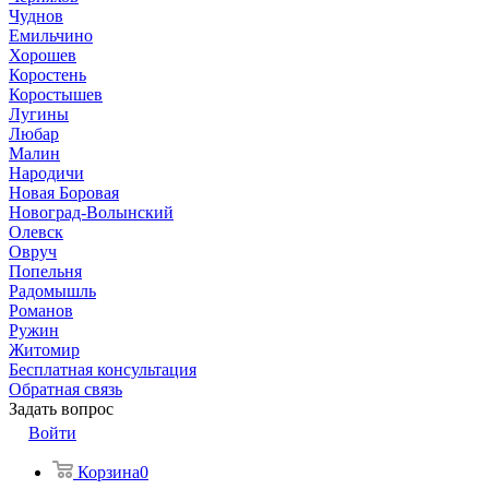
Чуднов
Емильчино
Хорошев
Коростень
Коростышев
Лугины
Любар
Малин
Народичи
Новая Боровая
Новоград-Волынский
Олевск
Овруч
Попельня
Радомышль
Романов
Ружин
Житомир
Бесплатная консультация
Обратная связь
Задать вопрос
Войти
Корзина
0