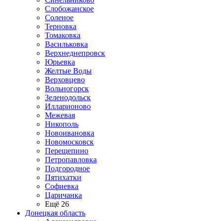
Слобожанское
Соленое
Терновка
Томаковка
Васильковка
Верхнеднепровск
Юрьевка
Желтые Воды
Верховцево
Вольногорск
Зеленодольск
Илларионово
Межевая
Никополь
Новоивановка
Новомосковск
Перещепино
Петропавловка
Подгородное
Пятихатки
Софиевка
Царичанка
Ещё 26
Донецкая область