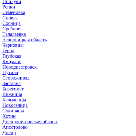
Прилуки
Репки
Семеновка
Сновск
Сосница
Сребное
Талалаевка
Черновицкая область
Черновцы
Герца
Глубокая
Кицмань
Новоднестровск
Путила
Сторожинец
Заставна
Берегомет
Вижница
Кельменцы
Новоселица
Сокиряны
Хотин
Днепропетровская область
Апостолово
Днепр