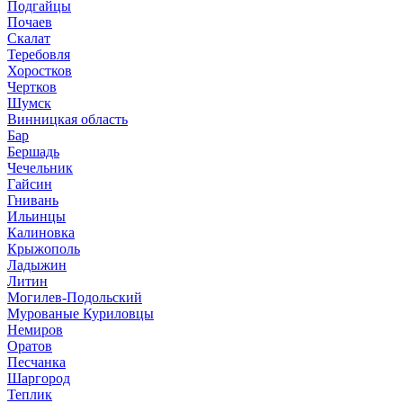
Подгайцы
Почаев
Скалат
Теребовля
Хоростков
Чертков
Шумск
Винницкая область
Бар
Бершадь
Чечельник
Гайсин
Гнивань
Ильинцы
Калиновка
Крыжополь
Ладыжин
Литин
Могилев-Подольский
Мурованые Куриловцы
Немиров
Оратов
Песчанка
Шаргород
Теплик