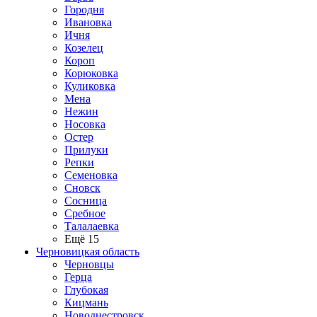
Городня
Ивановка
Ичня
Козелец
Короп
Корюковка
Куликовка
Мена
Нежин
Носовка
Остер
Прилуки
Репки
Семеновка
Сновск
Сосница
Сребное
Талалаевка
Ещё 15
Черновицкая область
Черновцы
Герца
Глубокая
Кицмань
Новоднестровск