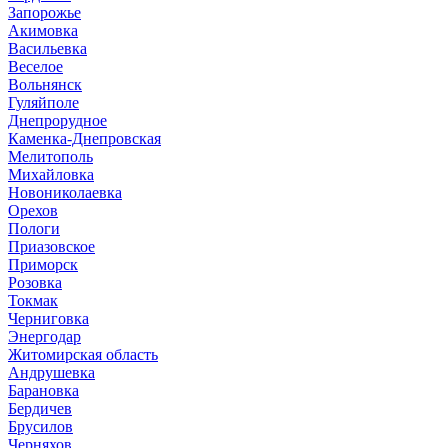
Запорожье
Акимовка
Васильевка
Веселое
Вольнянск
Гуляйполе
Днепрорудное
Каменка-Днепровская
Мелитополь
Михайловка
Новониколаевка
Орехов
Пологи
Приазовское
Приморск
Розовка
Токмак
Черниговка
Энергодар
Житомирская область
Андрушевка
Барановка
Бердичев
Брусилов
Черняхов