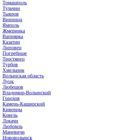
Томашполь
Тульчин
Тывров
Винница
Ямполь
Жмеринка
Вапнярка
Казатин
Липовец
Погребище
Тростянец
Турбов
Хмельник
Волынская область
Луцк
Любешов
Владимир-Волынский
Горохов
Камень-Каширский
Киверцы
Ковель
Локачи
Любомль
Маневичи
Нововолынск