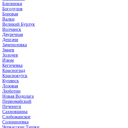
Близнюки
Богодухов
Боровая
Валки
Великий Бурлук
Волчанск
Двуречная
Дергачи
Зачепиловка
Змиев
Золочев
Изюм
Кегичевка
Красноград
Краснокутск
Купянск
Лозовая
Люботин
Новая Водолага
Первомайский
Печенеги
Сахновщина
Слобожанское
Солоницевка
Черкасские Тишки