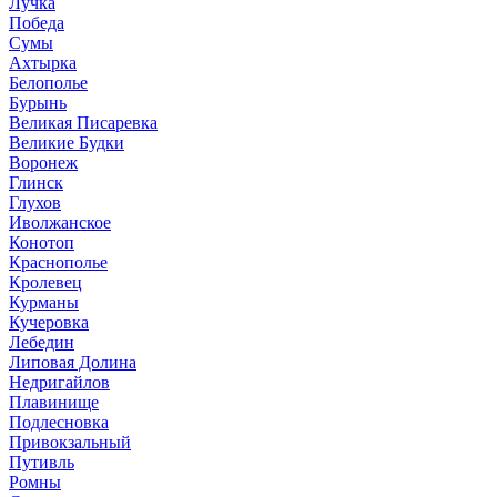
Лучка
Победа
Сумы
Ахтырка
Белополье
Бурынь
Великая Писаревка
Великие Будки
Воронеж
Глинск
Глухов
Иволжанское
Конотоп
Краснополье
Кролевец
Курманы
Кучеровка
Лебедин
Липовая Долина
Недригайлов
Плавинище
Подлесновка
Привокзальный
Путивль
Ромны