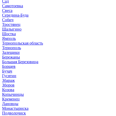
Сад
Самотоевка
Свеса
Середина-Буда
Собич
Тростянец
Шалыгино
Шостка
Ямполь
Тернопольская область
Тернополь
Залещики
Бережаны
Большая Березовица
Борщев
Бучач
Гусятин
Збараж
Зборов
Козова
Копычинцы
Кременец
Лановцы
Монастыриска
Подволочиск