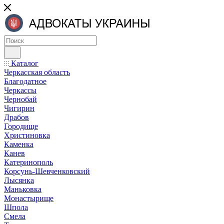
Каталог
Черкасская область
Благодатное
Черкассы
Чернобай
Чигирин
Драбов
Городище
Христиновка
Каменка
Канев
Катеринополь
Корсунь-Шевченковский
Лысянка
Маньковка
Монастырище
Шпола
Смела