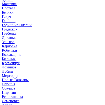
Машевка
Полтава
Белики
Гадяч
Глобино
Горишние Плавни
Градижск
Гребенка
Диканька
Зеньков
Карловка
Кобеляки
Козельщина
Котельва
Кременчук
Лохвица
Лубны
Миргород
Новые Санжары
Опошня
Оржица
Пирятин
Решетиловка
Семеновка