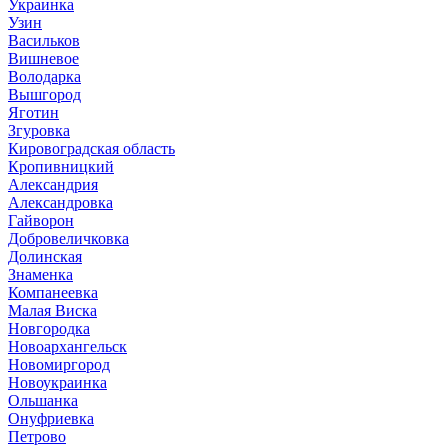
Украинка
Узин
Васильков
Вишневое
Володарка
Вышгород
Яготин
Згуровка
Кировоградская область
Кропивницкий
Александрия
Александровка
Гайворон
Добровеличковка
Долинская
Знаменка
Компанеевка
Малая Виска
Новгородка
Новоархангельск
Новомиргород
Новоукраинка
Ольшанка
Онуфриевка
Петрово