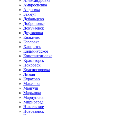
Александровка
Амвросиевка
Авдеевка
Бахмут
Дебальцево
Доброполье
Докучаевск
Дружковка
Енакиево
Горловка
Харцызск
Кальмиусское
Константиновка
Краматорск
Покровск
Красногоровка
Лиман
Курахово
Макеевка
Мангуш
Марьинка
Мариуполь
Мирноград
Никольское
Новоазовск