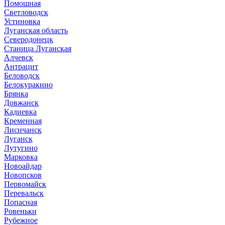
Помошная
Светловодск
Устиновка
Луганская область
Северодонецк
Станица Луганская
Алчевск
Антрацит
Беловодск
Белокуракино
Брянка
Довжанск
Кадиевка
Кременная
Лисичанск
Луганск
Лутугино
Марковка
Новоайдар
Новопсков
Первомайск
Перевальск
Попасная
Ровеньки
Рубежное