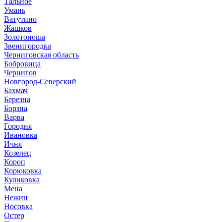
Тальное
Умань
Ватутино
Жашков
Золотоноша
Звенигородка
Черниговская область
Бобровица
Чернигов
Новгород-Северский
Бахмач
Березна
Борзна
Варва
Городня
Ивановка
Ичня
Козелец
Короп
Корюковка
Куликовка
Мена
Нежин
Носовка
Остер