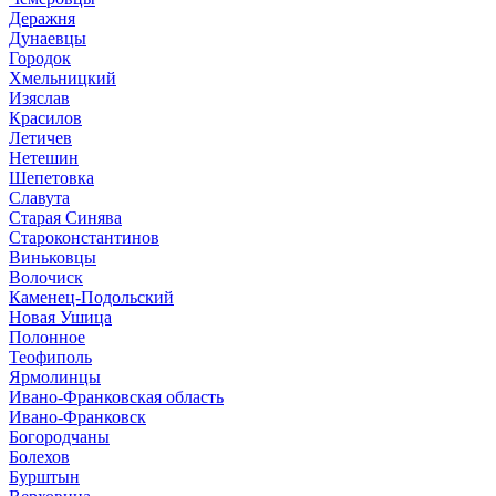
Деражня
Дунаевцы
Городок
Хмельницкий
Изяслав
Красилов
Летичев
Нетешин
Шепетовка
Славута
Старая Синява
Староконстантинов
Виньковцы
Волочиск
Каменец-Подольский
Новая Ушица
Полонное
Теофиполь
Ярмолинцы
Ивано-Франковская область
Ивано-Франковск
Богородчаны
Болехов
Бурштын