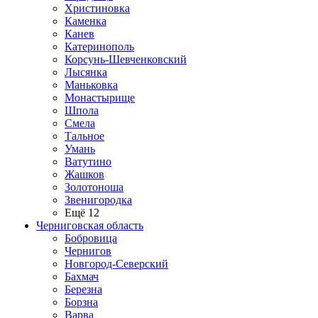
Христиновка
Каменка
Канев
Катеринополь
Корсунь-Шевченковский
Лысянка
Маньковка
Монастырище
Шпола
Смела
Тальное
Умань
Ватутино
Жашков
Золотоноша
Звенигородка
Ещё 12
Черниговская область
Бобровица
Чернигов
Новгород-Северский
Бахмач
Березна
Борзна
Варва