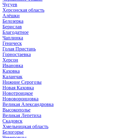
Чугуев
Херсонская область
Алёшки
Белозерка
Берислав
Благодатное
Чаплинка
Геническ
Голая Пристань
Горностаевка
Херсон
Ивановка
Каховка
Каланчак
Нижние Серогозы
Новая Каховка
Новотроицкое
Нововоронцовка
Великая Александровка
Высокополье
Великая Лепетиха
Скадовск
Хмельницкая область
Белогорье
Чемеровцы