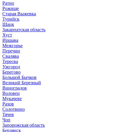
Ратно
Рожище
Старая Выжевка
Турийск
Шацк
Закарпатская область
Хуст
Иршава
Межгорье
Перечин
Свалява
Тересва
Ужгород
Берегово
Большой Бычков
Великий Березный
Виноградов
Воловец
Мукачеве
Рахов
Солотвино
Тячев
Чоп
Запорожская область
Бердянск