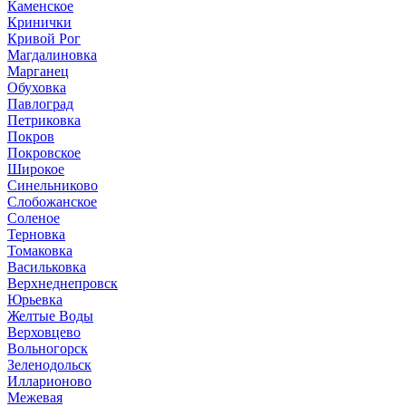
Каменское
Кринички
Кривой Рог
Магдалиновка
Марганец
Обуховка
Павлоград
Петриковка
Покров
Покровское
Широкое
Синельниково
Слобожанское
Соленое
Терновка
Томаковка
Васильковка
Верхнеднепровск
Юрьевка
Желтые Воды
Верховцево
Вольногорск
Зеленодольск
Илларионово
Межевая