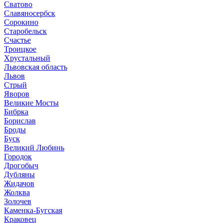
Сватово
Славяносербск
Сорокино
Старобельск
Счастье
Троицкое
Хрустальный
Львовская область
Львов
Стрый
Яворов
Великие Мосты
Бибрка
Борислав
Броды
Буск
Великий Любинь
Городок
Дрогобыч
Дубляны
Жидачов
Жолква
Золочев
Каменка-Бугская
Краковец