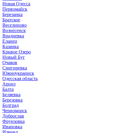
Новая Одесса
Первомайск
Березанка
Братское
Веселиново
Вознесенск
Врадиевка
Еланец
Казанка
Кривое Озеро
Новый Буг
Очаков
Снигиревка
Южноукраинск
Одесская область
Арциз
Балта
Беляевка
Березовка
Болград
Черноморск
Доброслав
Фрунзовка
Ивановка
Измаил