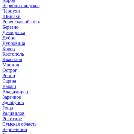
Хорол
Червонозаводское
Чернухи
Шишаки
Ровенская область
Березно
Демидовка
Дубно
Дубровица
Корец
Костополь
Квасилов
Млинов
Острог
Ровно
Сарны
Вараш
Владимирец
Заречное
Здолбунов
Гоща
Радивилов
Рокитное
Сумская область
Чернеччина