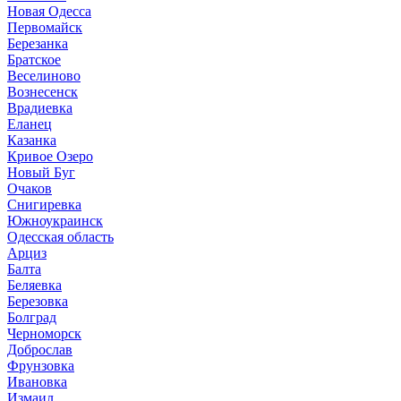
Новая Одесса
Первомайск
Березанка
Братское
Веселиново
Вознесенск
Врадиевка
Еланец
Казанка
Кривое Озеро
Новый Буг
Очаков
Снигиревка
Южноукраинск
Одесская область
Арциз
Балта
Беляевка
Березовка
Болград
Черноморск
Доброслав
Фрунзовка
Ивановка
Измаил