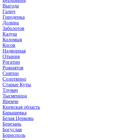
Верховина
Выгода
Галич
Городенка
Долина
Заболотов
Калуш
Коломыя
Косов
Надворная
Отыния
Рогатин
Рожнятов
Снятин
Солотвино
Старые Куты
Тлумач
Тысменица
Яремче
Киевская область
Барышевка
Белая Церковь
Березань
Богуслав
Борисполь