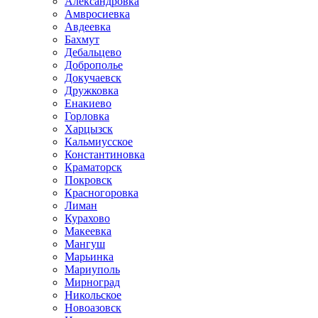
Александровка
Амвросиевка
Авдеевка
Бахмут
Дебальцево
Доброполье
Докучаевск
Дружковка
Енакиево
Горловка
Харцызск
Кальмиусское
Константиновка
Краматорск
Покровск
Красногоровка
Лиман
Курахово
Макеевка
Мангуш
Марьинка
Мариуполь
Мирноград
Никольское
Новоазовск