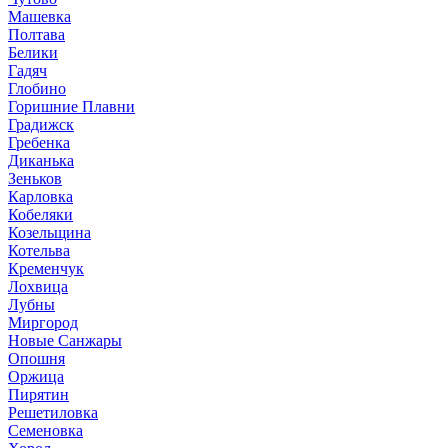
Машевка
Полтава
Белики
Гадяч
Глобино
Горишние Плавни
Градижск
Гребенка
Диканька
Зеньков
Карловка
Кобеляки
Козельщина
Котельва
Кременчук
Лохвица
Лубны
Миргород
Новые Санжары
Опошня
Оржица
Пирятин
Решетиловка
Семеновка