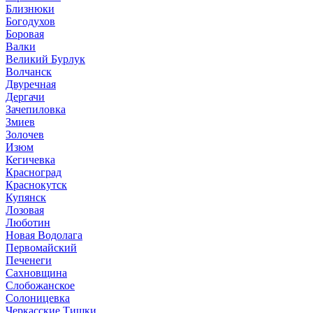
Близнюки
Богодухов
Боровая
Валки
Великий Бурлук
Волчанск
Двуречная
Дергачи
Зачепиловка
Змиев
Золочев
Изюм
Кегичевка
Красноград
Краснокутск
Купянск
Лозовая
Люботин
Новая Водолага
Первомайский
Печенеги
Сахновщина
Слобожанское
Солоницевка
Черкасские Тишки