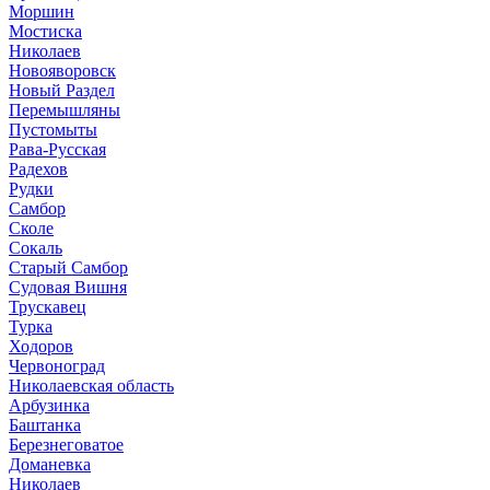
Моршин
Мостиска
Николаев
Новояворовск
Новый Раздел
Перемышляны
Пустомыты
Рава-Русская
Радехов
Рудки
Самбор
Сколе
Сокаль
Старый Самбор
Судовая Вишня
Трускавец
Турка
Ходоров
Червоноград
Николаевская область
Арбузинка
Баштанка
Березнеговатое
Доманевка
Николаев