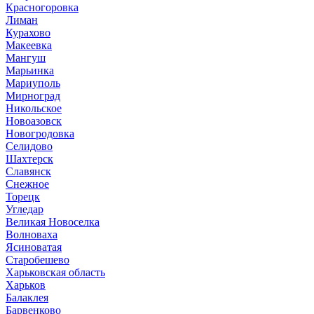
Красногоровка
Лиман
Курахово
Макеевка
Мангуш
Марьинка
Мариуполь
Мирноград
Никольское
Новоазовск
Новогродовка
Селидово
Шахтерск
Славянск
Снежное
Торецк
Угледар
Великая Новоселка
Волноваха
Ясиноватая
Старобешево
Харьковская область
Харьков
Балаклея
Барвенково