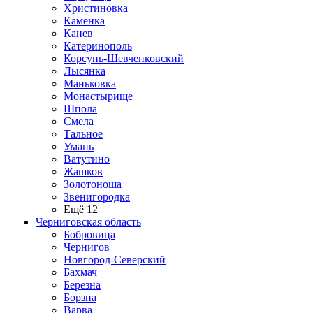
Христиновка
Каменка
Канев
Катеринополь
Корсунь-Шевченковский
Лысянка
Маньковка
Монастырище
Шпола
Смела
Тальное
Умань
Ватутино
Жашков
Золотоноша
Звенигородка
Ещё 12
Черниговская область
Бобровица
Чернигов
Новгород-Северский
Бахмач
Березна
Борзна
Варва