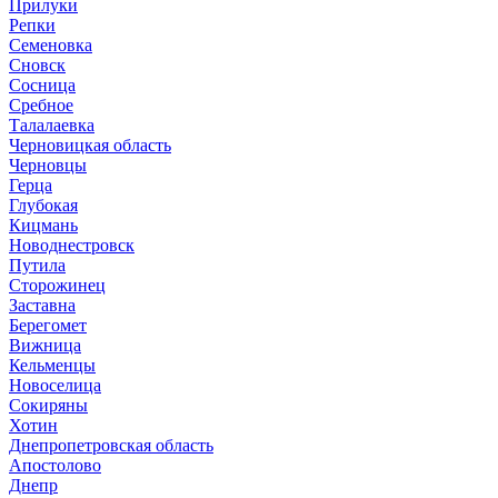
Прилуки
Репки
Семеновка
Сновск
Сосница
Сребное
Талалаевка
Черновицкая область
Черновцы
Герца
Глубокая
Кицмань
Новоднестровск
Путила
Сторожинец
Заставна
Берегомет
Вижница
Кельменцы
Новоселица
Сокиряны
Хотин
Днепропетровская область
Апостолово
Днепр