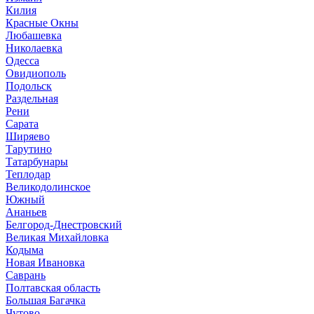
Килия
Красные Окны
Любашевка
Николаевка
Одесса
Овидиополь
Подольск
Раздельная
Рени
Сарата
Ширяево
Тарутино
Татарбунары
Теплодар
Великодолинское
Южный
Ананьев
Белгород-Днестровский
Великая Михайловка
Кодыма
Новая Ивановка
Саврань
Полтавская область
Большая Багачка
Чутово