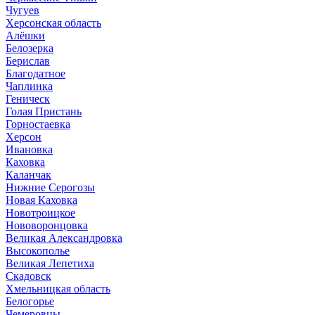
Чугуев
Херсонская область
Алёшки
Белозерка
Берислав
Благодатное
Чаплинка
Геническ
Голая Пристань
Горностаевка
Херсон
Ивановка
Каховка
Каланчак
Нижние Серогозы
Новая Каховка
Новотроицкое
Нововоронцовка
Великая Александровка
Высокополье
Великая Лепетиха
Скадовск
Хмельницкая область
Белогорье
Чемеровцы