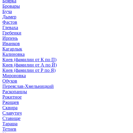
Боярка
Бровары
Буча
Дымер
Фастов
Глеваха
Гребенки
Ирпень
Иванков
Кагарлык
Калиновка
Киев (фамилии от К по П)
Киев (фамилии от А по Й)
Киев (фамилии от Р по Я)
Мироновка
Обухов
Переяслав-Хмельницкий
Раскопанцы
Рокитное
Ржищев
Сквира
Славутич
Ставище
Тараща
Тетиев