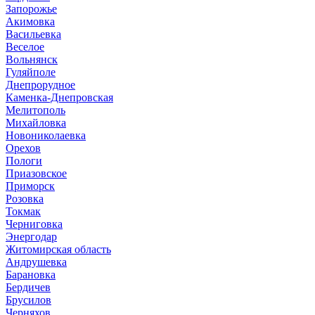
Запорожье
Акимовка
Васильевка
Веселое
Вольнянск
Гуляйполе
Днепрорудное
Каменка-Днепровская
Мелитополь
Михайловка
Новониколаевка
Орехов
Пологи
Приазовское
Приморск
Розовка
Токмак
Черниговка
Энергодар
Житомирская область
Андрушевка
Барановка
Бердичев
Брусилов
Черняхов