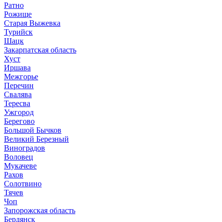
Ратно
Рожище
Старая Выжевка
Турийск
Шацк
Закарпатская область
Хуст
Иршава
Межгорье
Перечин
Свалява
Тересва
Ужгород
Берегово
Большой Бычков
Великий Березный
Виноградов
Воловец
Мукачеве
Рахов
Солотвино
Тячев
Чоп
Запорожская область
Бердянск