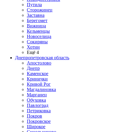
Путила
Сторожинец
Заставна
Берегомет
Вижница
Кельменцы
Новоселица
Сокиряны
Хотин
Ещё 4
Днепропетровская область
Апостолово
Днепр
Каменское
Кринички
Кривой Рог
Магдалиновка
Марганец
Обуховка
Павлоград
Петриковка
Покров
Покровское
Широкое
Синельниково