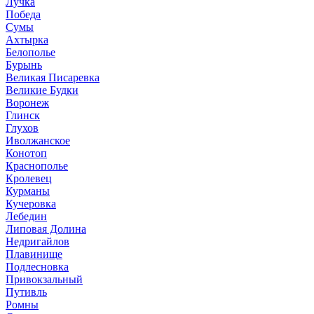
Лучка
Победа
Сумы
Ахтырка
Белополье
Бурынь
Великая Писаревка
Великие Будки
Воронеж
Глинск
Глухов
Иволжанское
Конотоп
Краснополье
Кролевец
Курманы
Кучеровка
Лебедин
Липовая Долина
Недригайлов
Плавинище
Подлесновка
Привокзальный
Путивль
Ромны