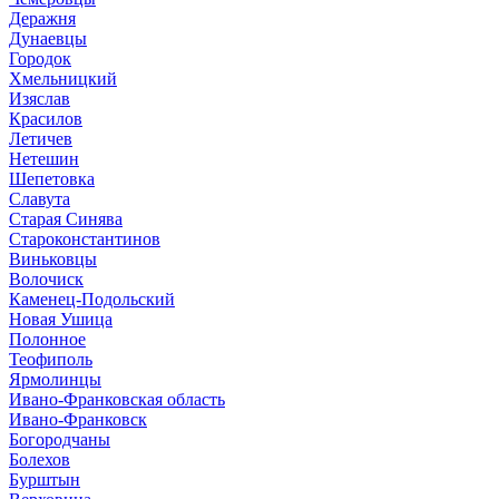
Деражня
Дунаевцы
Городок
Хмельницкий
Изяслав
Красилов
Летичев
Нетешин
Шепетовка
Славута
Старая Синява
Староконстантинов
Виньковцы
Волочиск
Каменец-Подольский
Новая Ушица
Полонное
Теофиполь
Ярмолинцы
Ивано-Франковская область
Ивано-Франковск
Богородчаны
Болехов
Бурштын