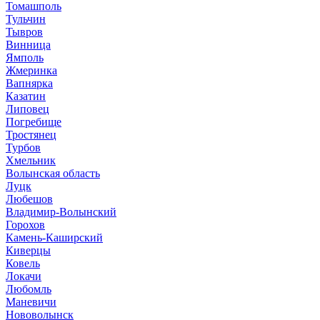
Томашполь
Тульчин
Тывров
Винница
Ямполь
Жмеринка
Вапнярка
Казатин
Липовец
Погребище
Тростянец
Турбов
Хмельник
Волынская область
Луцк
Любешов
Владимир-Волынский
Горохов
Камень-Каширский
Киверцы
Ковель
Локачи
Любомль
Маневичи
Нововолынск