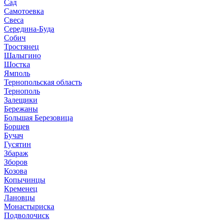
Сад
Самотоевка
Свеса
Середина-Буда
Собич
Тростянец
Шалыгино
Шостка
Ямполь
Тернопольская область
Тернополь
Залещики
Бережаны
Большая Березовица
Борщев
Бучач
Гусятин
Збараж
Зборов
Козова
Копычинцы
Кременец
Лановцы
Монастыриска
Подволочиск