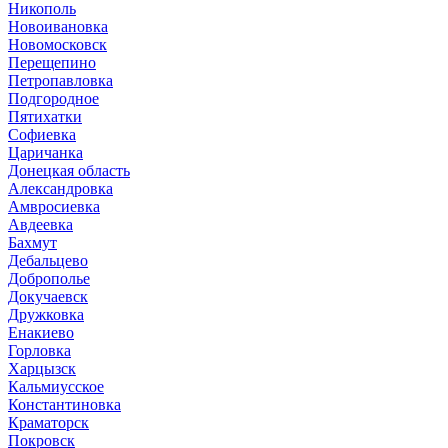
Никополь
Новоивановка
Новомосковск
Перещепино
Петропавловка
Подгородное
Пятихатки
Софиевка
Царичанка
Донецкая область
Александровка
Амвросиевка
Авдеевка
Бахмут
Дебальцево
Доброполье
Докучаевск
Дружковка
Енакиево
Горловка
Харцызск
Кальмиусское
Константиновка
Краматорск
Покровск