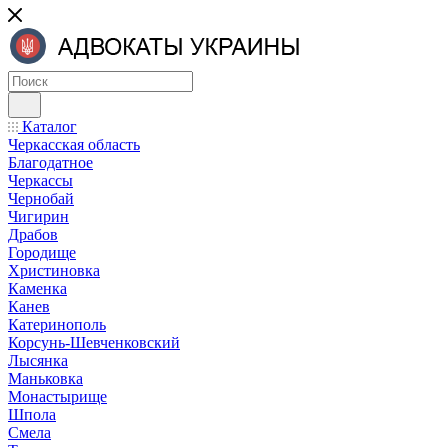
Каталог
Черкасская область
Благодатное
Черкассы
Чернобай
Чигирин
Драбов
Городище
Христиновка
Каменка
Канев
Катеринополь
Корсунь-Шевченковский
Лысянка
Маньковка
Монастырище
Шпола
Смела