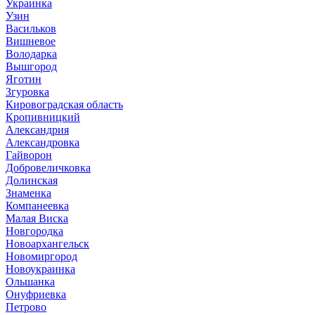
Украинка
Узин
Васильков
Вишневое
Володарка
Вышгород
Яготин
Згуровка
Кировоградская область
Кропивницкий
Александрия
Александровка
Гайворон
Добровеличковка
Долинская
Знаменка
Компанеевка
Малая Виска
Новгородка
Новоархангельск
Новомиргород
Новоукраинка
Ольшанка
Онуфриевка
Петрово