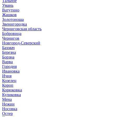
Тальное
Умань
Ватутино
Жашков
Золотоноша
Звенигородка
Черниговская область
Бобровица
Чернигов
Новгород-Северский
Бахмач
Березна
Борзна
Варва
Городня
Ивановка
Ичня
Козелец
Короп
Корюковка
Куликовка
Мена
Нежин
Носовка
Остер