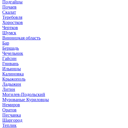
Подгайцы
Почаев
Скалат
Теребовля
Хоростков
Чертков
Шумск
Винницкая область
Бар
Бершадь
Чечельник
Гайсин
Гнивань
Ильинцы
Калиновка
Крыжополь
Ладыжин
Литин
Могилев-Подольский
Мурованые Куриловцы
Немиров
Оратов
Песчанка
Шаргород
Теплик