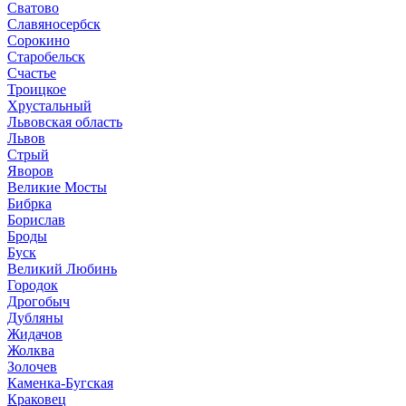
Сватово
Славяносербск
Сорокино
Старобельск
Счастье
Троицкое
Хрустальный
Львовская область
Львов
Стрый
Яворов
Великие Мосты
Бибрка
Борислав
Броды
Буск
Великий Любинь
Городок
Дрогобыч
Дубляны
Жидачов
Жолква
Золочев
Каменка-Бугская
Краковец