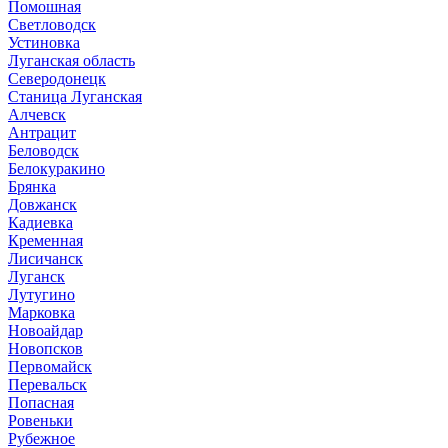
Помошная
Светловодск
Устиновка
Луганская область
Северодонецк
Станица Луганская
Алчевск
Антрацит
Беловодск
Белокуракино
Брянка
Довжанск
Кадиевка
Кременная
Лисичанск
Луганск
Лутугино
Марковка
Новоайдар
Новопсков
Первомайск
Перевальск
Попасная
Ровеньки
Рубежное