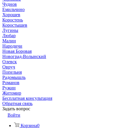
Чуднов
Емильчино
Хорошев
Коростень
Коростышев
Лугины
Любар
Малин
Народичи
Новая Боровая
Новоград-Волынский
Олевск
Овруч
Попельня
Радомышль
Романов
Ружин
Житомир
Бесплатная консультация
Обратная связь
Задать вопрос
Войти
Корзина
0