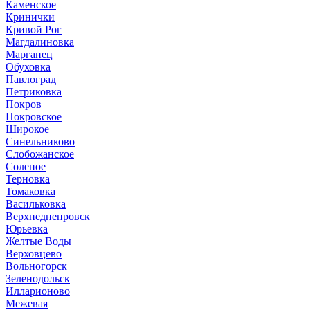
Каменское
Кринички
Кривой Рог
Магдалиновка
Марганец
Обуховка
Павлоград
Петриковка
Покров
Покровское
Широкое
Синельниково
Слобожанское
Соленое
Терновка
Томаковка
Васильковка
Верхнеднепровск
Юрьевка
Желтые Воды
Верховцево
Вольногорск
Зеленодольск
Илларионово
Межевая