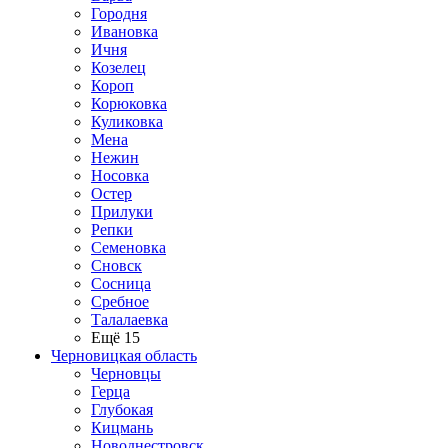
Городня
Ивановка
Ичня
Козелец
Короп
Корюковка
Куликовка
Мена
Нежин
Носовка
Остер
Прилуки
Репки
Семеновка
Сновск
Сосница
Сребное
Талалаевка
Ещё 15
Черновицкая область
Черновцы
Герца
Глубокая
Кицмань
Новоднестровск