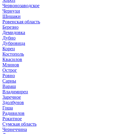
Хорол
Червонозаводское
Чернухи
Шишаки
Ровенская область
Березно
Демидовка
Дубно
Дубровица
Корец
Костополь
Квасилов
Млинов
Острог
Ровно
Сарны
Вараш
Владимирец
Заречное
Здолбунов
Гоща
Радивилов
Рокитное
Сумская область
Чернеччина