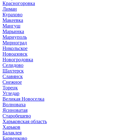
Красногоровка
Лиман
Курахово
Макеевка
Мангуш
Марьинка
Мариуполь
Мирноград
Никольское
Новоазовск
Новогродовка
Селидово
Шахтерск
Славянск
Снежное
Торецк
Угледар
Великая Новоселка
Волноваха
Ясиноватая
Старобешево
Харьковская область
Харьков
Балаклея
Барвенково