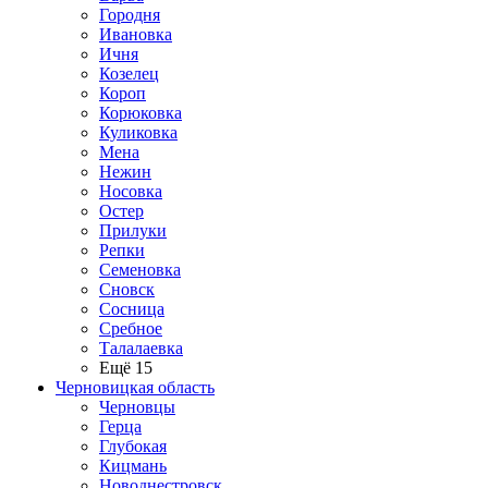
Городня
Ивановка
Ичня
Козелец
Короп
Корюковка
Куликовка
Мена
Нежин
Носовка
Остер
Прилуки
Репки
Семеновка
Сновск
Сосница
Сребное
Талалаевка
Ещё 15
Черновицкая область
Черновцы
Герца
Глубокая
Кицмань
Новоднестровск