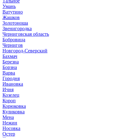
Тальное
Умань
Ватутино
Жашков
Золотоноша
Звенигородка
Черниговская область
Бобровица
Чернигов
Новгород-Северский
Бахмач
Березна
Борзна
Варва
Городня
Ивановка
Ичня
Козелец
Короп
Корюковка
Куликовка
Мена
Нежин
Носовка
Остер