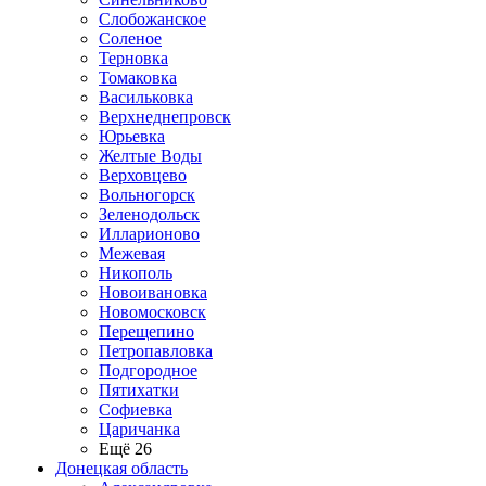
Слобожанское
Соленое
Терновка
Томаковка
Васильковка
Верхнеднепровск
Юрьевка
Желтые Воды
Верховцево
Вольногорск
Зеленодольск
Илларионово
Межевая
Никополь
Новоивановка
Новомосковск
Перещепино
Петропавловка
Подгородное
Пятихатки
Софиевка
Царичанка
Ещё 26
Донецкая область