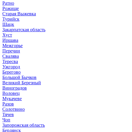
Ратно
Рожище
Старая Выжевка
Турийск
Шацк
Закарпатская область
Хуст
Иршава
Межгорье
Перечин
Свалява
Тересва
Ужгород
Берегово
Большой Бычков
Великий Березный
Виноградов
Воловец
Мукачеве
Рахов
Солотвино
Тячев
Чоп
Запорожская область
Бердянск