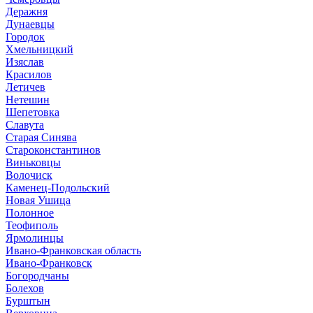
Деражня
Дунаевцы
Городок
Хмельницкий
Изяслав
Красилов
Летичев
Нетешин
Шепетовка
Славута
Старая Синява
Староконстантинов
Виньковцы
Волочиск
Каменец-Подольский
Новая Ушица
Полонное
Теофиполь
Ярмолинцы
Ивано-Франковская область
Ивано-Франковск
Богородчаны
Болехов
Бурштын