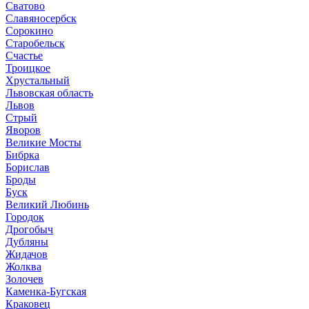
Сватово
Славяносербск
Сорокино
Старобельск
Счастье
Троицкое
Хрустальный
Львовская область
Львов
Стрый
Яворов
Великие Мосты
Бибрка
Борислав
Броды
Буск
Великий Любинь
Городок
Дрогобыч
Дубляны
Жидачов
Жолква
Золочев
Каменка-Бугская
Краковец