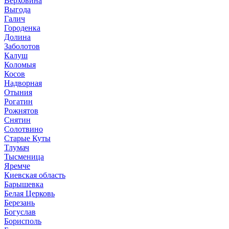
Верховина
Выгода
Галич
Городенка
Долина
Заболотов
Калуш
Коломыя
Косов
Надворная
Отыния
Рогатин
Рожнятов
Снятин
Солотвино
Старые Куты
Тлумач
Тысменица
Яремче
Киевская область
Барышевка
Белая Церковь
Березань
Богуслав
Борисполь