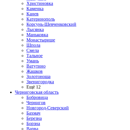
Христиновка
Каменка
Канев
Катеринополь
Корсунь-Шевченковский
Лысянка
Маньковка
Монастырище
Шпола
Смела
Тальное
Умань
Ватутино
Жашков
Золотоноша
Звенигородка
Ещё 12
Черниговская область
Бобровица
Чернигов
Новгород-Северский
Бахмач
Березна
Борзна
Варва