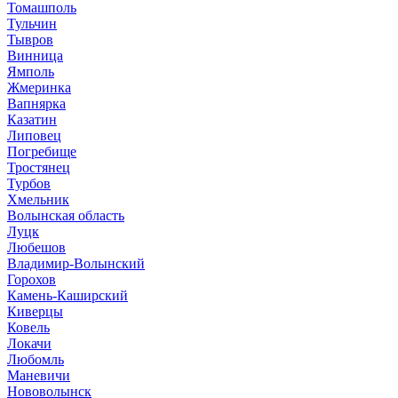
Томашполь
Тульчин
Тывров
Винница
Ямполь
Жмеринка
Вапнярка
Казатин
Липовец
Погребище
Тростянец
Турбов
Хмельник
Волынская область
Луцк
Любешов
Владимир-Волынский
Горохов
Камень-Каширский
Киверцы
Ковель
Локачи
Любомль
Маневичи
Нововолынск