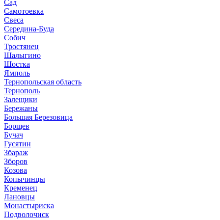
Сад
Самотоевка
Свеса
Середина-Буда
Собич
Тростянец
Шалыгино
Шостка
Ямполь
Тернопольская область
Тернополь
Залещики
Бережаны
Большая Березовица
Борщев
Бучач
Гусятин
Збараж
Зборов
Козова
Копычинцы
Кременец
Лановцы
Монастыриска
Подволочиск