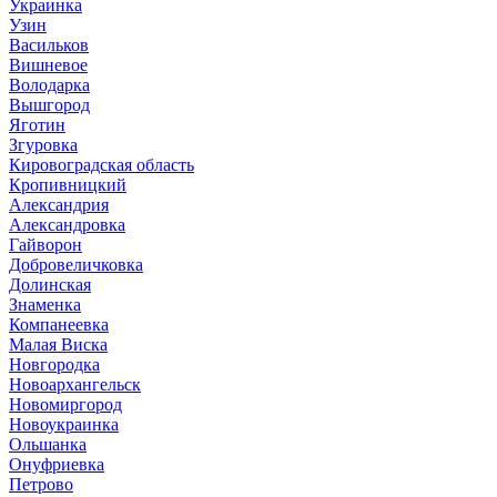
Украинка
Узин
Васильков
Вишневое
Володарка
Вышгород
Яготин
Згуровка
Кировоградская область
Кропивницкий
Александрия
Александровка
Гайворон
Добровеличковка
Долинская
Знаменка
Компанеевка
Малая Виска
Новгородка
Новоархангельск
Новомиргород
Новоукраинка
Ольшанка
Онуфриевка
Петрово