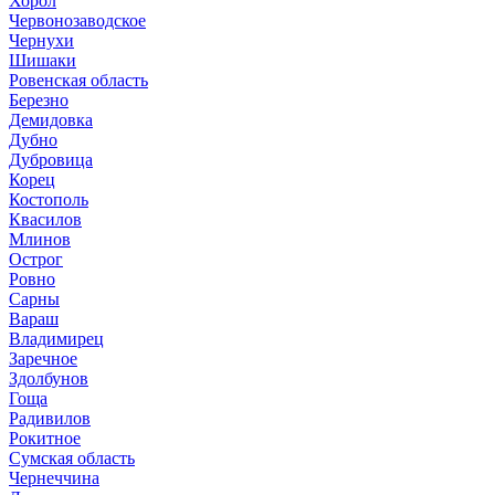
Хорол
Червонозаводское
Чернухи
Шишаки
Ровенская область
Березно
Демидовка
Дубно
Дубровица
Корец
Костополь
Квасилов
Млинов
Острог
Ровно
Сарны
Вараш
Владимирец
Заречное
Здолбунов
Гоща
Радивилов
Рокитное
Сумская область
Чернеччина