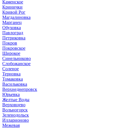
Каменское
Кринички
Кривой Рог
Магдалиновка
Марганец
Обуховка
Павлоград
Петриковка
Покров
Покровское
Широкое
Синельниково
Слобожанское
Соленое
Терновка
Томаковка
Васильковка
Верхнеднепровск
Юрьевка
Желтые Воды
Верховцево
Вольногорск
Зеленодольск
Илларионово
Межевая