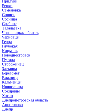
Прилуки
Репки
Семеновка
Сновск
Сосница
Сребное
Талалаевка
Черновицкая область
Черновцы
Герца
Глубокая
Кицмань
Новоднестровск
Путила
Сторожинец
Заставна
Берегомет
Вижница
Кельменцы
Новоселица
Сокиряны
Хотин
Днепропетровская область
Апостолово
Днепр