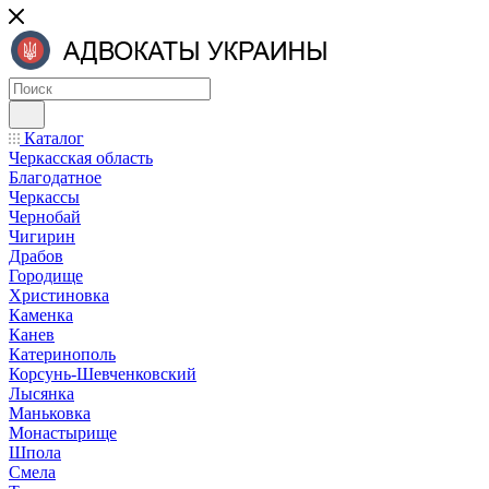
Каталог
Черкасская область
Благодатное
Черкассы
Чернобай
Чигирин
Драбов
Городище
Христиновка
Каменка
Канев
Катеринополь
Корсунь-Шевченковский
Лысянка
Маньковка
Монастырище
Шпола
Смела