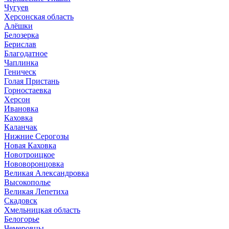
Чугуев
Херсонская область
Алёшки
Белозерка
Берислав
Благодатное
Чаплинка
Геническ
Голая Пристань
Горностаевка
Херсон
Ивановка
Каховка
Каланчак
Нижние Серогозы
Новая Каховка
Новотроицкое
Нововоронцовка
Великая Александровка
Высокополье
Великая Лепетиха
Скадовск
Хмельницкая область
Белогорье
Чемеровцы