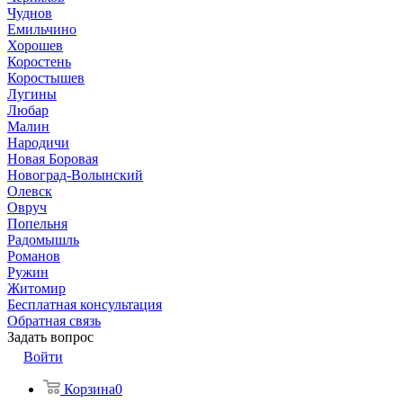
Чуднов
Емильчино
Хорошев
Коростень
Коростышев
Лугины
Любар
Малин
Народичи
Новая Боровая
Новоград-Волынский
Олевск
Овруч
Попельня
Радомышль
Романов
Ружин
Житомир
Бесплатная консультация
Обратная связь
Задать вопрос
Войти
Корзина
0