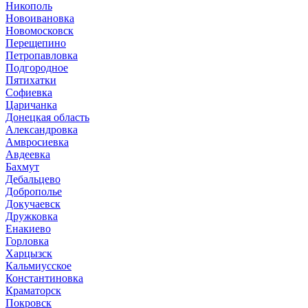
Никополь
Новоивановка
Новомосковск
Перещепино
Петропавловка
Подгородное
Пятихатки
Софиевка
Царичанка
Донецкая область
Александровка
Амвросиевка
Авдеевка
Бахмут
Дебальцево
Доброполье
Докучаевск
Дружковка
Енакиево
Горловка
Харцызск
Кальмиусское
Константиновка
Краматорск
Покровск