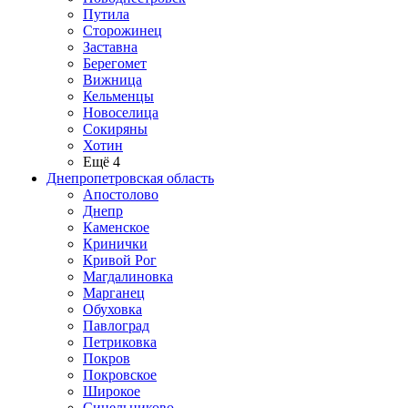
Путила
Сторожинец
Заставна
Берегомет
Вижница
Кельменцы
Новоселица
Сокиряны
Хотин
Ещё 4
Днепропетровская область
Апостолово
Днепр
Каменское
Кринички
Кривой Рог
Магдалиновка
Марганец
Обуховка
Павлоград
Петриковка
Покров
Покровское
Широкое
Синельниково