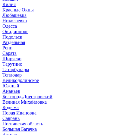
Килия
Красные Окны
Любашевка
Николаевка
Одесса
Овидиополь
Подольск
Раздельная
Рени
Сарата
Ширяево
Тарутино
Татарбунары
Теплодар
Великодолинское
Южный
Ананьев
Белгород-Днестровский
Великая Михайловка
Кодыма
Новая Ивановка
Саврань
Полтавская область
Большая Багачка
Чутово