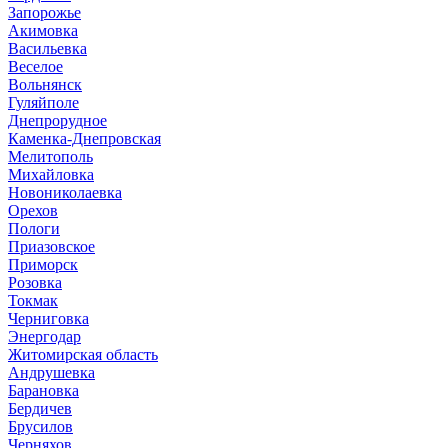
Запорожье
Акимовка
Васильевка
Веселое
Вольнянск
Гуляйполе
Днепрорудное
Каменка-Днепровская
Мелитополь
Михайловка
Новониколаевка
Орехов
Пологи
Приазовское
Приморск
Розовка
Токмак
Черниговка
Энергодар
Житомирская область
Андрушевка
Барановка
Бердичев
Брусилов
Черняхов