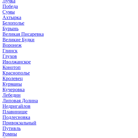
Лучка
Победа
Сумы
Ахтырка
Белополье
Бурынь
Великая Писаревка
Великие Будки
Воронеж
Глинск
Глухов
Иволжанское
Конотоп
Краснополье
Кролевец
Курманы
Кучеровка
Лебедин
Липовая Долина
Недригайлов
Плавинище
Подлесновка
Привокзальный
Путивль
Ромны