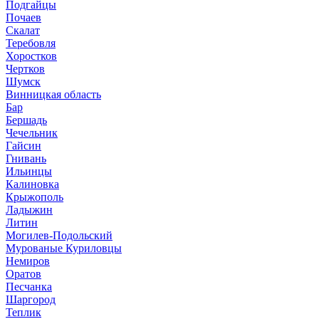
Подгайцы
Почаев
Скалат
Теребовля
Хоростков
Чертков
Шумск
Винницкая область
Бар
Бершадь
Чечельник
Гайсин
Гнивань
Ильинцы
Калиновка
Крыжополь
Ладыжин
Литин
Могилев-Подольский
Мурованые Куриловцы
Немиров
Оратов
Песчанка
Шаргород
Теплик