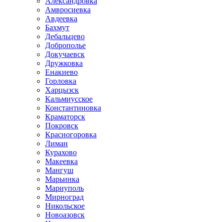
Александровка
Амвросиевка
Авдеевка
Бахмут
Дебальцево
Доброполье
Докучаевск
Дружковка
Енакиево
Горловка
Харцызск
Кальмиусское
Константиновка
Краматорск
Покровск
Красногоровка
Лиман
Курахово
Макеевка
Мангуш
Марьинка
Мариуполь
Мирноград
Никольское
Новоазовск