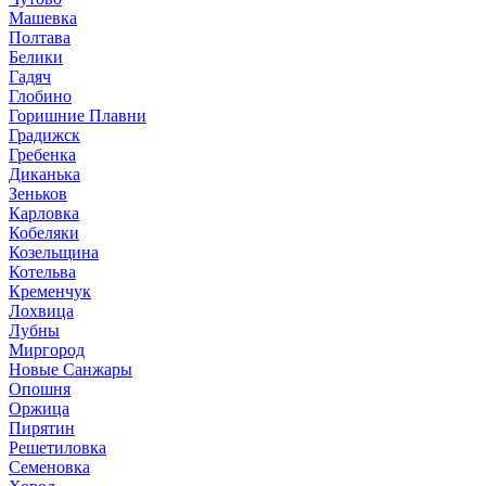
Машевка
Полтава
Белики
Гадяч
Глобино
Горишние Плавни
Градижск
Гребенка
Диканька
Зеньков
Карловка
Кобеляки
Козельщина
Котельва
Кременчук
Лохвица
Лубны
Миргород
Новые Санжары
Опошня
Оржица
Пирятин
Решетиловка
Семеновка