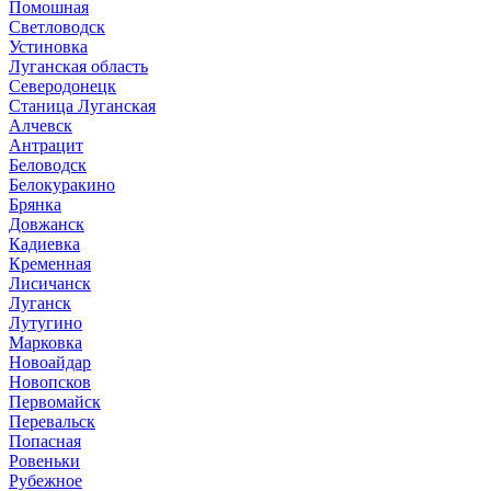
Помошная
Светловодск
Устиновка
Луганская область
Северодонецк
Станица Луганская
Алчевск
Антрацит
Беловодск
Белокуракино
Брянка
Довжанск
Кадиевка
Кременная
Лисичанск
Луганск
Лутугино
Марковка
Новоайдар
Новопсков
Первомайск
Перевальск
Попасная
Ровеньки
Рубежное