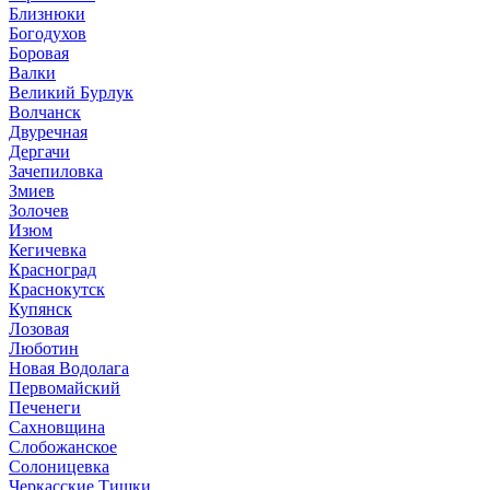
Близнюки
Богодухов
Боровая
Валки
Великий Бурлук
Волчанск
Двуречная
Дергачи
Зачепиловка
Змиев
Золочев
Изюм
Кегичевка
Красноград
Краснокутск
Купянск
Лозовая
Люботин
Новая Водолага
Первомайский
Печенеги
Сахновщина
Слобожанское
Солоницевка
Черкасские Тишки