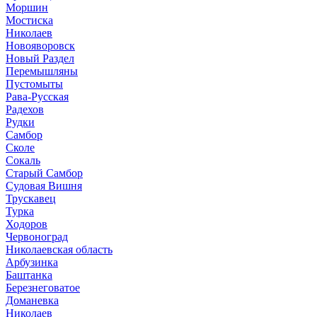
Моршин
Мостиска
Николаев
Новояворовск
Новый Раздел
Перемышляны
Пустомыты
Рава-Русская
Радехов
Рудки
Самбор
Сколе
Сокаль
Старый Самбор
Судовая Вишня
Трускавец
Турка
Ходоров
Червоноград
Николаевская область
Арбузинка
Баштанка
Березнеговатое
Доманевка
Николаев