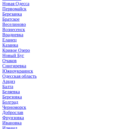
Новая Одесса
Первомайск
Березанка
Братское
Веселиново
Вознесенск
Врадиевка
Еланец
Казанка
Кривое Озеро
Новый Буг
Очаков
Снигиревка
Южноукраинск
Одесская область
Арциз
Балта
Беляевка
Березовка
Болград
Черноморск
Доброслав
Фрунзовка
Ивановка
Измаил