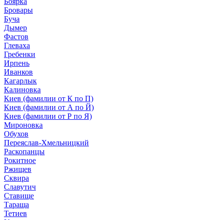
Боярка
Бровары
Буча
Дымер
Фастов
Глеваха
Гребенки
Ирпень
Иванков
Кагарлык
Калиновка
Киев (фамилии от К по П)
Киев (фамилии от А по Й)
Киев (фамилии от Р по Я)
Мироновка
Обухов
Переяслав-Хмельницкий
Раскопанцы
Рокитное
Ржищев
Сквира
Славутич
Ставище
Тараща
Тетиев