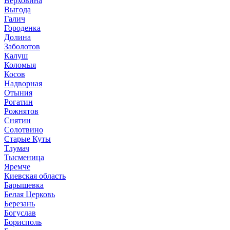
Верховина
Выгода
Галич
Городенка
Долина
Заболотов
Калуш
Коломыя
Косов
Надворная
Отыния
Рогатин
Рожнятов
Снятин
Солотвино
Старые Куты
Тлумач
Тысменица
Яремче
Киевская область
Барышевка
Белая Церковь
Березань
Богуслав
Борисполь