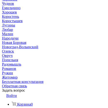
Чуднов
Емильчино
Хорошев
Коростень
Коростышев
Лугины
Любар
Малин
Народичи
Новая Боровая
Новоград-Волынский
Олевск
Овруч
Попельня
Радомышль
Романов
Ружин
Житомир
Бесплатная консультация
Обратная связь
Задать вопрос
Войти
Корзина
0