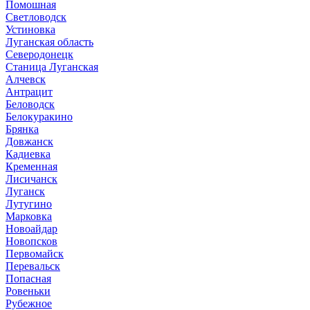
Помошная
Светловодск
Устиновка
Луганская область
Северодонецк
Станица Луганская
Алчевск
Антрацит
Беловодск
Белокуракино
Брянка
Довжанск
Кадиевка
Кременная
Лисичанск
Луганск
Лутугино
Марковка
Новоайдар
Новопсков
Первомайск
Перевальск
Попасная
Ровеньки
Рубежное