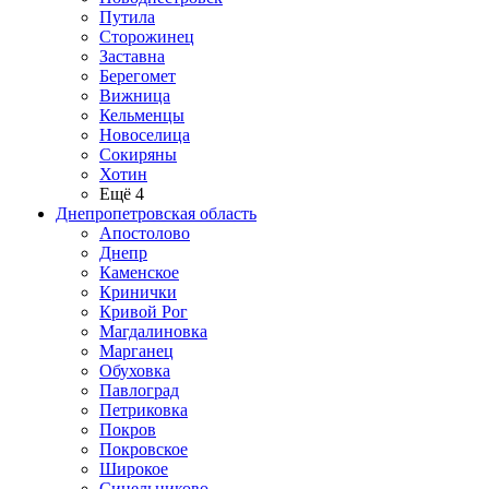
Путила
Сторожинец
Заставна
Берегомет
Вижница
Кельменцы
Новоселица
Сокиряны
Хотин
Ещё 4
Днепропетровская область
Апостолово
Днепр
Каменское
Кринички
Кривой Рог
Магдалиновка
Марганец
Обуховка
Павлоград
Петриковка
Покров
Покровское
Широкое
Синельниково