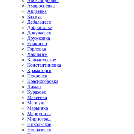
Александровка
Амвросиевка
Авдеевка
Бахмут
Дебальцево
Доброполье
Докучаевск
Дружковка
Енакиево
Горловка
Харцызск
Кальмиусское
Константиновка
Краматорск
Покровск
Красногоровка
Лиман
Курахово
Макеевка
Мангуш
Марьинка
Мариуполь
Мирноград
Никольское
Новоазовск