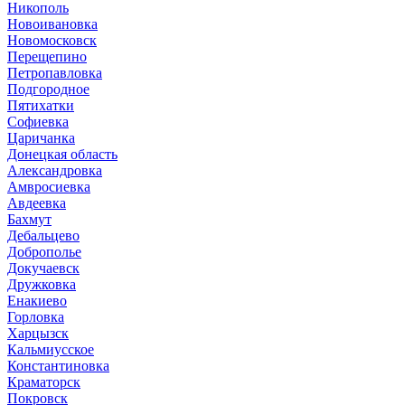
Никополь
Новоивановка
Новомосковск
Перещепино
Петропавловка
Подгородное
Пятихатки
Софиевка
Царичанка
Донецкая область
Александровка
Амвросиевка
Авдеевка
Бахмут
Дебальцево
Доброполье
Докучаевск
Дружковка
Енакиево
Горловка
Харцызск
Кальмиусское
Константиновка
Краматорск
Покровск