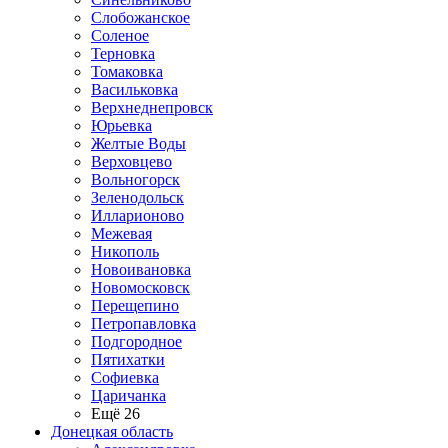
Слобожанское
Соленое
Терновка
Томаковка
Васильковка
Верхнеднепровск
Юрьевка
Желтые Воды
Верховцево
Вольногорск
Зеленодольск
Илларионово
Межевая
Никополь
Новоивановка
Новомосковск
Перещепино
Петропавловка
Подгородное
Пятихатки
Софиевка
Царичанка
Ещё 26
Донецкая область