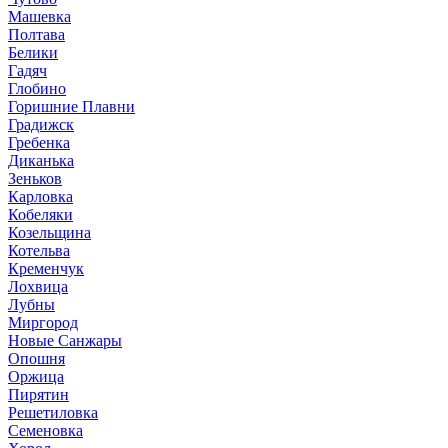
Машевка
Полтава
Белики
Гадяч
Глобино
Горишние Плавни
Градижск
Гребенка
Диканька
Зеньков
Карловка
Кобеляки
Козельщина
Котельва
Кременчук
Лохвица
Лубны
Миргород
Новые Санжары
Опошня
Оржица
Пирятин
Решетиловка
Семеновка