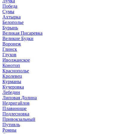
Лучка
Победа
Сумы
Ахтырка
Белополье
Бурынь
Великая Писаревка
Великие Будки
Воронеж
Глинск
Глухов
Иволжанское
Конотоп
Краснополье
Кролевец
Курманы
Кучеровка
Лебедин
Липовая Долина
Недригайлов
Плавинище
Подлесновка
Привокзальный
Путивль
Ромны