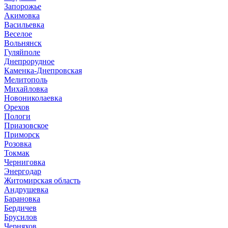
Запорожье
Акимовка
Васильевка
Веселое
Вольнянск
Гуляйполе
Днепрорудное
Каменка-Днепровская
Мелитополь
Михайловка
Новониколаевка
Орехов
Пологи
Приазовское
Приморск
Розовка
Токмак
Черниговка
Энергодар
Житомирская область
Андрушевка
Барановка
Бердичев
Брусилов
Черняхов