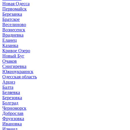
Новая Одесса
Первомайск
Березанка
Братское
Веселиново
Вознесенск
Врадиевка
Еланец
Казанка
Кривое Озеро
Новый Буг
Очаков
Снигиревка
Южноукраинск
Одесская область
Арциз
Балта
Беляевка
Березовка
Болград
Черноморск
Доброслав
Фрунзовка
Ивановка
Измаил