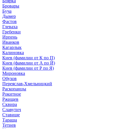
Боярка
Бровары
Буча
Дымер
Фастов
Глеваха
Гребенки
Ирпень
Иванков
Кагарлык
Калиновка
Киев (фамилии от К по П)
Киев (фамилии от А по Й)
Киев (фамилии от Р по Я)
Мироновка
Обухов
Переяслав-Хмельницкий
Раскопанцы
Рокитное
Ржищев
Сквира
Славутич
Ставище
Тараща
Тетиев