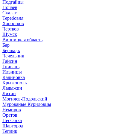
Подгайцы
Почаев
Скалат
Теребовля
Хоростков
Чертков
Шумск
Винницкая область
Бар
Бершадь
Чечельник
Гайсин
Гнивань
Ильинцы
Калиновка
Крыжополь
Ладыжин
Литин
Могилев-Подольский
Мурованые Куриловцы
Немиров
Оратов
Песчанка
Шаргород
Теплик