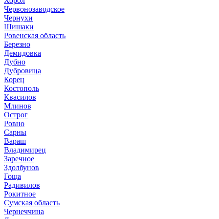
Хорол
Червонозаводское
Чернухи
Шишаки
Ровенская область
Березно
Демидовка
Дубно
Дубровица
Корец
Костополь
Квасилов
Млинов
Острог
Ровно
Сарны
Вараш
Владимирец
Заречное
Здолбунов
Гоща
Радивилов
Рокитное
Сумская область
Чернеччина