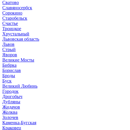
Сватово
Славяносербск
Сорокино
Старобельск
Счастье
Троицкое
Хрустальный
Львовская область
Львов
Стрый
Яворов
Великие Мосты
Бибрка
Борислав
Броды
Буск
Великий Любинь
Городок
Дрогобыч
Дубляны
Жидачов
Жолква
Золочев
Каменка-Бугская
Краковец