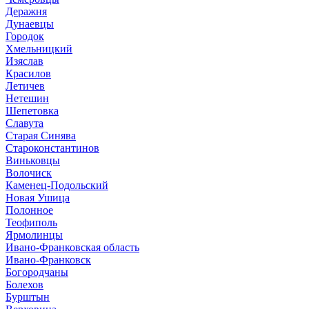
Деражня
Дунаевцы
Городок
Хмельницкий
Изяслав
Красилов
Летичев
Нетешин
Шепетовка
Славута
Старая Синява
Староконстантинов
Виньковцы
Волочиск
Каменец-Подольский
Новая Ушица
Полонное
Теофиполь
Ярмолинцы
Ивано-Франковская область
Ивано-Франковск
Богородчаны
Болехов
Бурштын