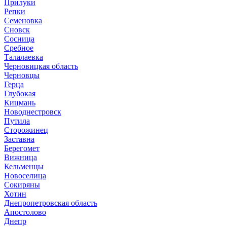
Прилуки
Репки
Семеновка
Сновск
Сосница
Сребное
Талалаевка
Черновицкая область
Черновцы
Герца
Глубокая
Кицмань
Новоднестровск
Путила
Сторожинец
Заставна
Берегомет
Вижница
Кельменцы
Новоселица
Сокиряны
Хотин
Днепропетровская область
Апостолово
Днепр