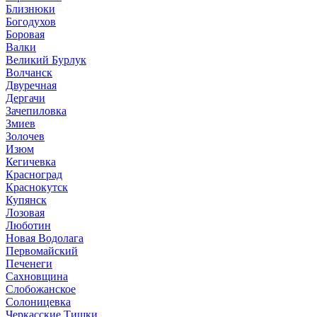
Близнюки
Богодухов
Боровая
Валки
Великий Бурлук
Волчанск
Двуречная
Дергачи
Зачепиловка
Змиев
Золочев
Изюм
Кегичевка
Красноград
Краснокутск
Купянск
Лозовая
Люботин
Новая Водолага
Первомайский
Печенеги
Сахновщина
Слобожанское
Солоницевка
Черкасские Тишки