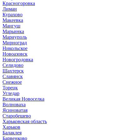
Красногоровка
Лиман
Курахово
Макеевка
Мангуш
Марьинка
Мариуполь
Мирноград
Никольское
Новоазовск
Новогродовка
Селидово
Шахтерск
Славянск
Снежное
Торецк
Угледар
Великая Новоселка
Волноваха
Ясиноватая
Старобешево
Харьковская область
Харьков
Балаклея
Барвенково