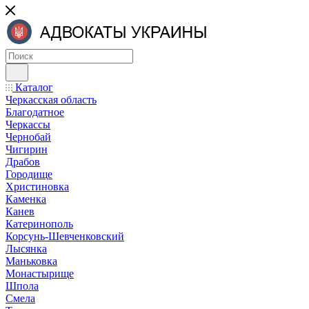
Каталог
Черкасская область
Благодатное
Черкассы
Чернобай
Чигирин
Драбов
Городище
Христиновка
Каменка
Канев
Катеринополь
Корсунь-Шевченковский
Лысянка
Маньковка
Монастырище
Шпола
Смела