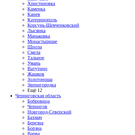
Христиновка
Каменка
Канев
Катеринополь
Корсунь-Шевченковский
Лысянка
Маньковка
Монастырище
Шпола
Смела
Тальное
Умань
Ватутино
Жашков
Золотоноша
Звенигородка
Ещё 12
Черниговская область
Бобровица
Чернигов
Новгород-Северский
Бахмач
Березна
Борзна
Варва