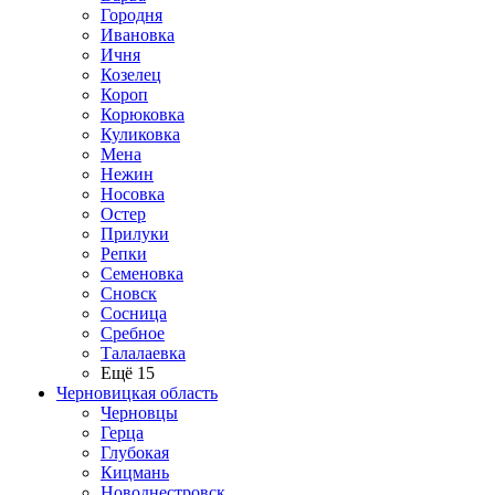
Городня
Ивановка
Ичня
Козелец
Короп
Корюковка
Куликовка
Мена
Нежин
Носовка
Остер
Прилуки
Репки
Семеновка
Сновск
Сосница
Сребное
Талалаевка
Ещё 15
Черновицкая область
Черновцы
Герца
Глубокая
Кицмань
Новоднестровск