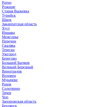
Ратно
Рожище
Старая Выжевка
Турийск
Шацк
Закарпатская область
Хуст
Иршава
Межгорье
Перечин
Свалява
Тересва
Ужгород
Берегово
Большой Бычков
Великий Березный
Виноградов
Воловец
Мукачеве
Рахов
Солотвино
Тячев
Чоп
Запорожская область
Бердянск