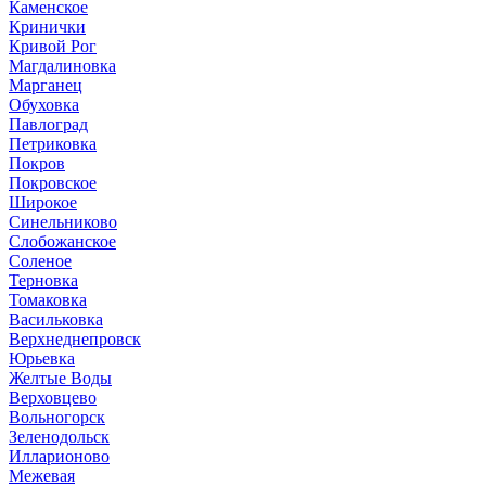
Каменское
Кринички
Кривой Рог
Магдалиновка
Марганец
Обуховка
Павлоград
Петриковка
Покров
Покровское
Широкое
Синельниково
Слобожанское
Соленое
Терновка
Томаковка
Васильковка
Верхнеднепровск
Юрьевка
Желтые Воды
Верховцево
Вольногорск
Зеленодольск
Илларионово
Межевая