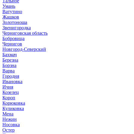
Тальное
Умань
Ватутино
Жашков
Золотоноша
Звенигородка
Черниговская область
Бобровица
Чернигов
Новгород-Северский
Бахмач
Березна
Борзна
Варва
Городня
Ивановка
Ичня
Козелец
Короп
Корюковка
Куликовка
Мена
Нежин
Носовка
Остер