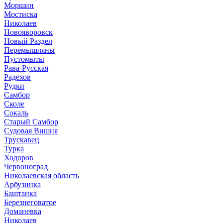
Моршин
Мостиска
Николаев
Новояворовск
Новый Раздел
Перемышляны
Пустомыты
Рава-Русская
Радехов
Рудки
Самбор
Сколе
Сокаль
Старый Самбор
Судовая Вишня
Трускавец
Турка
Ходоров
Червоноград
Николаевская область
Арбузинка
Баштанка
Березнеговатое
Доманевка
Николаев