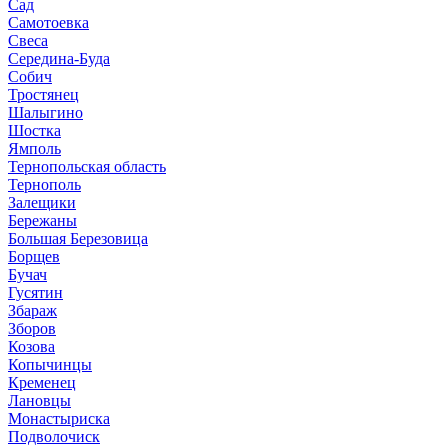
Сад
Самотоевка
Свеса
Середина-Буда
Собич
Тростянец
Шалыгино
Шостка
Ямполь
Тернопольская область
Тернополь
Залещики
Бережаны
Большая Березовица
Борщев
Бучач
Гусятин
Збараж
Зборов
Козова
Копычинцы
Кременец
Лановцы
Монастыриска
Подволочиск