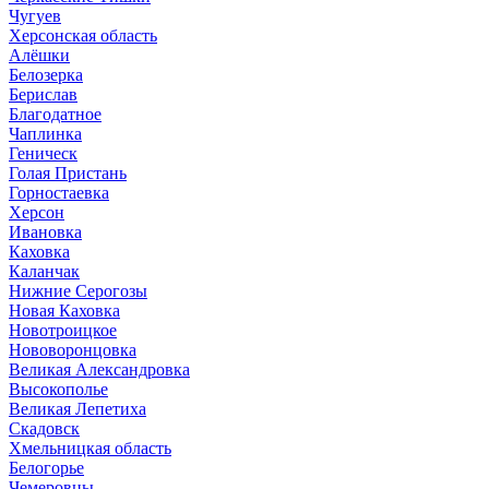
Чугуев
Херсонская область
Алёшки
Белозерка
Берислав
Благодатное
Чаплинка
Геническ
Голая Пристань
Горностаевка
Херсон
Ивановка
Каховка
Каланчак
Нижние Серогозы
Новая Каховка
Новотроицкое
Нововоронцовка
Великая Александровка
Высокополье
Великая Лепетиха
Скадовск
Хмельницкая область
Белогорье
Чемеровцы