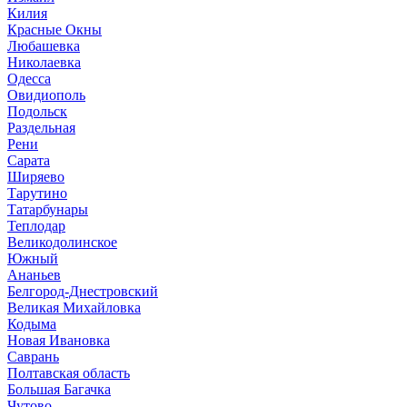
Килия
Красные Окны
Любашевка
Николаевка
Одесса
Овидиополь
Подольск
Раздельная
Рени
Сарата
Ширяево
Тарутино
Татарбунары
Теплодар
Великодолинское
Южный
Ананьев
Белгород-Днестровский
Великая Михайловка
Кодыма
Новая Ивановка
Саврань
Полтавская область
Большая Багачка
Чутово