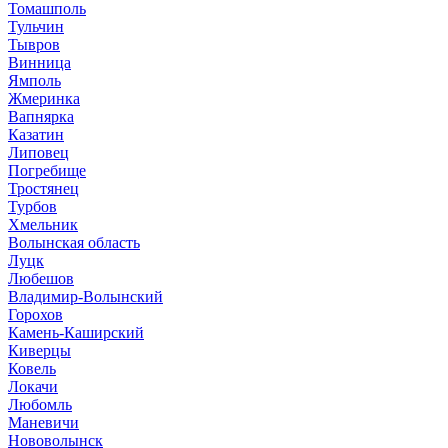
Томашполь
Тульчин
Тывров
Винница
Ямполь
Жмеринка
Вапнярка
Казатин
Липовец
Погребище
Тростянец
Турбов
Хмельник
Волынская область
Луцк
Любешов
Владимир-Волынский
Горохов
Камень-Каширский
Киверцы
Ковель
Локачи
Любомль
Маневичи
Нововолынск