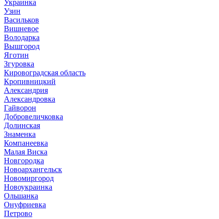
Украинка
Узин
Васильков
Вишневое
Володарка
Вышгород
Яготин
Згуровка
Кировоградская область
Кропивницкий
Александрия
Александровка
Гайворон
Добровеличковка
Долинская
Знаменка
Компанеевка
Малая Виска
Новгородка
Новоархангельск
Новомиргород
Новоукраинка
Ольшанка
Онуфриевка
Петрово