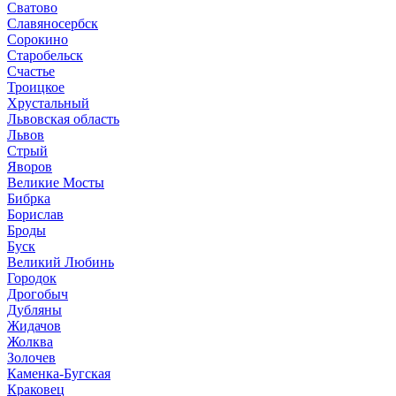
Сватово
Славяносербск
Сорокино
Старобельск
Счастье
Троицкое
Хрустальный
Львовская область
Львов
Стрый
Яворов
Великие Мосты
Бибрка
Борислав
Броды
Буск
Великий Любинь
Городок
Дрогобыч
Дубляны
Жидачов
Жолква
Золочев
Каменка-Бугская
Краковец