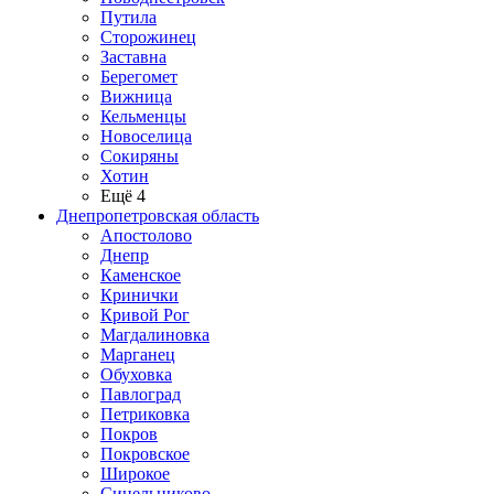
Путила
Сторожинец
Заставна
Берегомет
Вижница
Кельменцы
Новоселица
Сокиряны
Хотин
Ещё 4
Днепропетровская область
Апостолово
Днепр
Каменское
Кринички
Кривой Рог
Магдалиновка
Марганец
Обуховка
Павлоград
Петриковка
Покров
Покровское
Широкое
Синельниково