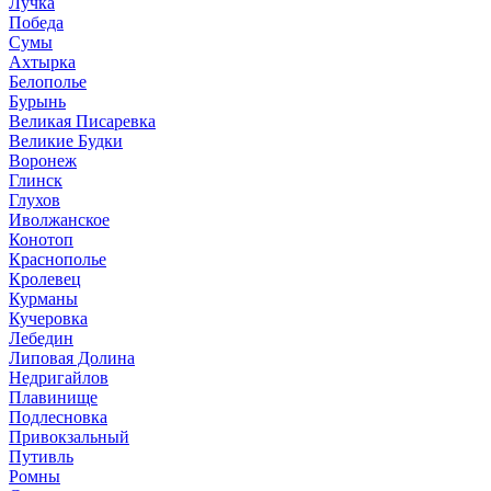
Лучка
Победа
Сумы
Ахтырка
Белополье
Бурынь
Великая Писаревка
Великие Будки
Воронеж
Глинск
Глухов
Иволжанское
Конотоп
Краснополье
Кролевец
Курманы
Кучеровка
Лебедин
Липовая Долина
Недригайлов
Плавинище
Подлесновка
Привокзальный
Путивль
Ромны