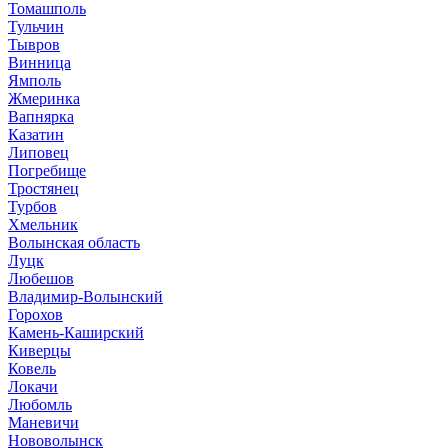
Томашполь
Тульчин
Тывров
Винница
Ямполь
Жмеринка
Вапнярка
Казатин
Липовец
Погребище
Тростянец
Турбов
Хмельник
Волынская область
Луцк
Любешов
Владимир-Волынский
Горохов
Камень-Каширский
Киверцы
Ковель
Локачи
Любомль
Маневичи
Нововолынск