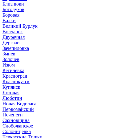
Близнюки
Богодухов
Боровая
Валки
Великий Бурлук
Волчанск
Двуречная
Дергачи
Зачепиловка
Змиев
Золочев
Изюм
Кегичевка
Красноград
Краснокутск
Купянск
Лозовая
Люботин
Новая Водолага
Первомайский
Печенеги
Сахновщина
Слобожанское
Солоницевка
Черкасские Тишки