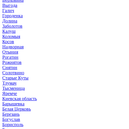
Верховина
Выгода
Галич
Городенка
Долина
Заболотов
Калуш
Коломыя
Косов
Надворная
Отыния
Рогатин
Рожнятов
Снятин
Солотвино
Старые Куты
Тлумач
Тысменица
Яремче
Киевская область
Барышевка
Белая Церковь
Березань
Богуслав
Борисполь