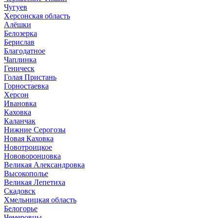
Чугуев
Херсонская область
Алёшки
Белозерка
Берислав
Благодатное
Чаплинка
Геническ
Голая Пристань
Горностаевка
Херсон
Ивановка
Каховка
Каланчак
Нижние Серогозы
Новая Каховка
Новотроицкое
Нововоронцовка
Великая Александровка
Высокополье
Великая Лепетиха
Скадовск
Хмельницкая область
Белогорье
Чемеровцы