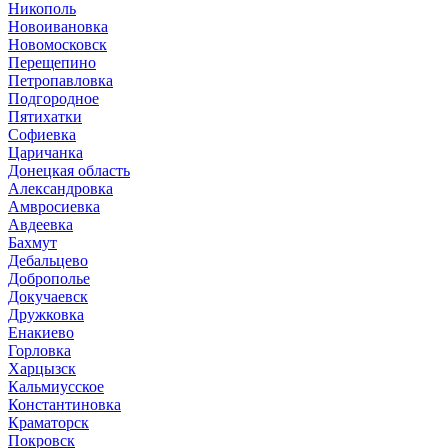
Никополь
Новоивановка
Новомосковск
Перещепино
Петропавловка
Подгородное
Пятихатки
Софиевка
Царичанка
Донецкая область
Александровка
Амвросиевка
Авдеевка
Бахмут
Дебальцево
Доброполье
Докучаевск
Дружковка
Енакиево
Горловка
Харцызск
Кальмиусское
Константиновка
Краматорск
Покровск