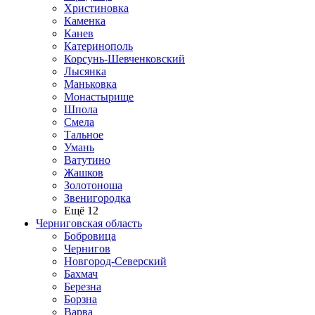
Христиновка
Каменка
Канев
Катеринополь
Корсунь-Шевченковский
Лысянка
Маньковка
Монастырище
Шпола
Смела
Тальное
Умань
Ватутино
Жашков
Золотоноша
Звенигородка
Ещё 12
Черниговская область
Бобровица
Чернигов
Новгород-Северский
Бахмач
Березна
Борзна
Варва