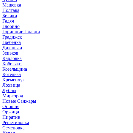
Машевка
Полтава
Белики
Гадяч
Глобино
Горишние Плавни
Градижск
Гребенка
Диканька
Зеньков
Карловка
Кобеляки
Козельщина
Котельва
Кременчук
Лохвица
Лубны
Миргород
Новые Санжары
Опошня
Оржица
Пирятин
Решетиловка
Семеновка