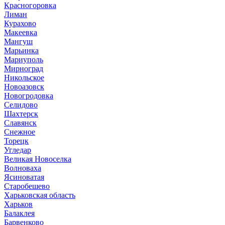
Красногоровка
Лиман
Курахово
Макеевка
Мангуш
Марьинка
Мариуполь
Мирноград
Никольское
Новоазовск
Новогродовка
Селидово
Шахтерск
Славянск
Снежное
Торецк
Угледар
Великая Новоселка
Волноваха
Ясиноватая
Старобешево
Харьковская область
Харьков
Балаклея
Барвенково