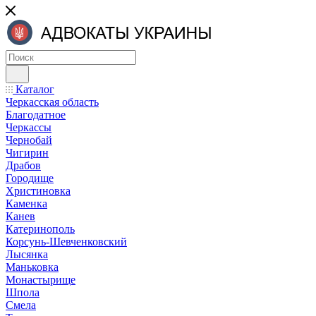
Каталог
Черкасская область
Благодатное
Черкассы
Чернобай
Чигирин
Драбов
Городище
Христиновка
Каменка
Канев
Катеринополь
Корсунь-Шевченковский
Лысянка
Маньковка
Монастырище
Шпола
Смела