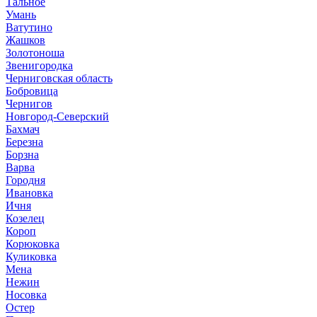
Тальное
Умань
Ватутино
Жашков
Золотоноша
Звенигородка
Черниговская область
Бобровица
Чернигов
Новгород-Северский
Бахмач
Березна
Борзна
Варва
Городня
Ивановка
Ичня
Козелец
Короп
Корюковка
Куликовка
Мена
Нежин
Носовка
Остер