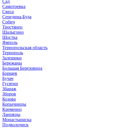
Сад
Самотоевка
Свеса
Середина-Буда
Собич
Тростянец
Шалыгино
Шостка
Ямполь
Тернопольская область
Тернополь
Залещики
Бережаны
Большая Березовица
Борщев
Бучач
Гусятин
Збараж
Зборов
Козова
Копычинцы
Кременец
Лановцы
Монастыриска
Подволочиск