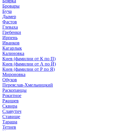
Боярка
Бровары
Буча
Дымер
Фастов
Глеваха
Гребенки
Ирпень
Иванков
Кагарлык
Калиновка
Киев (фамилии от К по П)
Киев (фамилии от А по Й)
Киев (фамилии от Р по Я)
Мироновка
Обухов
Переяслав-Хмельницкий
Раскопанцы
Рокитное
Ржищев
Сквира
Славутич
Ставище
Тараща
Тетиев