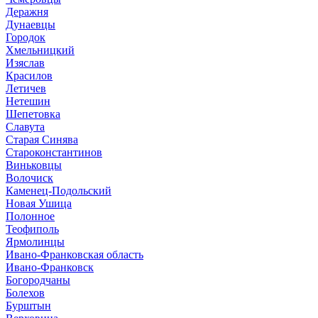
Деражня
Дунаевцы
Городок
Хмельницкий
Изяслав
Красилов
Летичев
Нетешин
Шепетовка
Славута
Старая Синява
Староконстантинов
Виньковцы
Волочиск
Каменец-Подольский
Новая Ушица
Полонное
Теофиполь
Ярмолинцы
Ивано-Франковская область
Ивано-Франковск
Богородчаны
Болехов
Бурштын