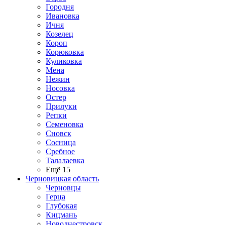
Городня
Ивановка
Ичня
Козелец
Короп
Корюковка
Куликовка
Мена
Нежин
Носовка
Остер
Прилуки
Репки
Семеновка
Сновск
Сосница
Сребное
Талалаевка
Ещё 15
Черновицкая область
Черновцы
Герца
Глубокая
Кицмань
Новоднестровск