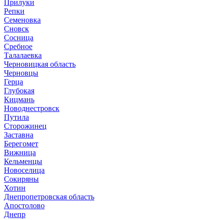
Прилуки
Репки
Семеновка
Сновск
Сосница
Сребное
Талалаевка
Черновицкая область
Черновцы
Герца
Глубокая
Кицмань
Новоднестровск
Путила
Сторожинец
Заставна
Берегомет
Вижница
Кельменцы
Новоселица
Сокиряны
Хотин
Днепропетровская область
Апостолово
Днепр