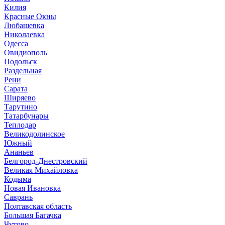
Килия
Красные Окны
Любашевка
Николаевка
Одесса
Овидиополь
Подольск
Раздельная
Рени
Сарата
Ширяево
Тарутино
Татарбунары
Теплодар
Великодолинское
Южный
Ананьев
Белгород-Днестровский
Великая Михайловка
Кодыма
Новая Ивановка
Саврань
Полтавская область
Большая Багачка
Чутово