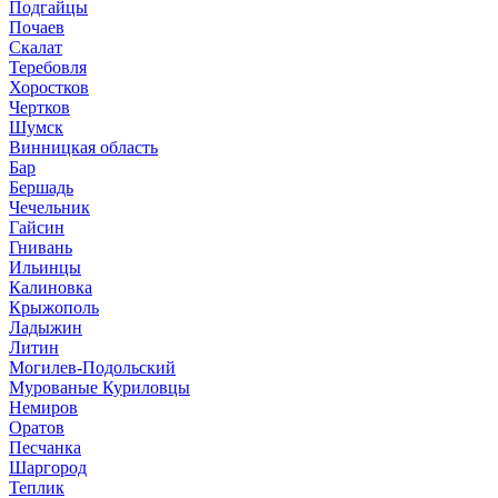
Подгайцы
Почаев
Скалат
Теребовля
Хоростков
Чертков
Шумск
Винницкая область
Бар
Бершадь
Чечельник
Гайсин
Гнивань
Ильинцы
Калиновка
Крыжополь
Ладыжин
Литин
Могилев-Подольский
Мурованые Куриловцы
Немиров
Оратов
Песчанка
Шаргород
Теплик