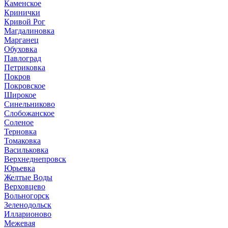
Каменское
Кринички
Кривой Рог
Магдалиновка
Марганец
Обуховка
Павлоград
Петриковка
Покров
Покровское
Широкое
Синельниково
Слобожанское
Соленое
Терновка
Томаковка
Васильковка
Верхнеднепровск
Юрьевка
Желтые Воды
Верховцево
Вольногорск
Зеленодольск
Илларионово
Межевая