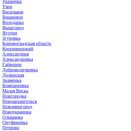
Украинка
Узин
Васильков
Вишневое
Володарка
Вышгород
Яготин
Згуровка
Кировоградская область
Кропивницкий
Александрия
Александровка
Гайворон
Добровеличковка
Долинская
Знаменка
Компанеевка
Малая Виска
Новгородка
Новоархангельск
Новомиргород
Новоукраинка
Ольшанка
Онуфриевка
Петрово