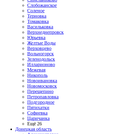
Слобожанское
Соленое
Терновка
Томаковка
Васильковка
Верхнеднепровск
Юрьевка
Желтые Воды
Верховцево
Вольногорск
Зеленодольск
Илларионово
Межевая
Никополь
Новоивановка
Новомосковск
Перещепино
Петропавловка
Подгородное
Пятихатки
Софиевка
Царичанка
Ещё 26
Донецкая область