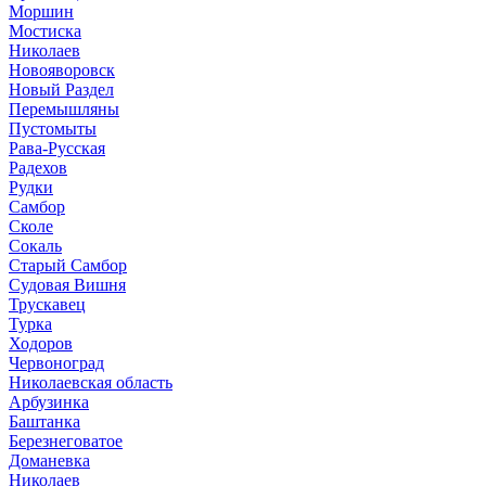
Моршин
Мостиска
Николаев
Новояворовск
Новый Раздел
Перемышляны
Пустомыты
Рава-Русская
Радехов
Рудки
Самбор
Сколе
Сокаль
Старый Самбор
Судовая Вишня
Трускавец
Турка
Ходоров
Червоноград
Николаевская область
Арбузинка
Баштанка
Березнеговатое
Доманевка
Николаев