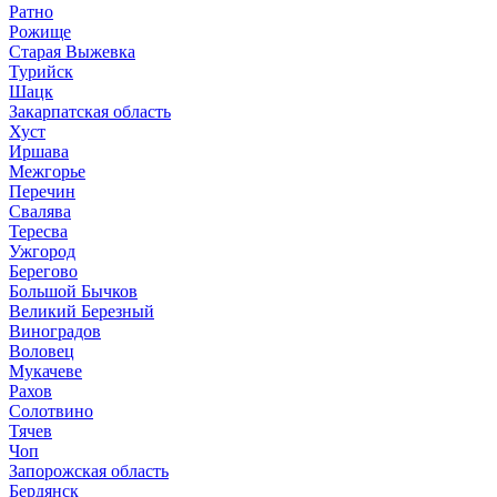
Ратно
Рожище
Старая Выжевка
Турийск
Шацк
Закарпатская область
Хуст
Иршава
Межгорье
Перечин
Свалява
Тересва
Ужгород
Берегово
Большой Бычков
Великий Березный
Виноградов
Воловец
Мукачеве
Рахов
Солотвино
Тячев
Чоп
Запорожская область
Бердянск