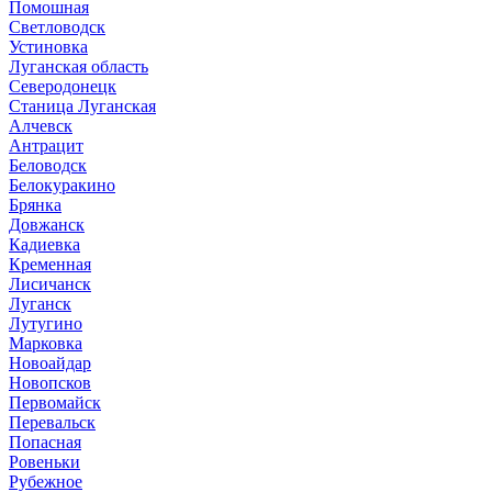
Помошная
Светловодск
Устиновка
Луганская область
Северодонецк
Станица Луганская
Алчевск
Антрацит
Беловодск
Белокуракино
Брянка
Довжанск
Кадиевка
Кременная
Лисичанск
Луганск
Лутугино
Марковка
Новоайдар
Новопсков
Первомайск
Перевальск
Попасная
Ровеньки
Рубежное