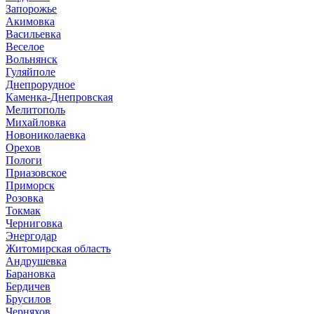
Запорожье
Акимовка
Васильевка
Веселое
Вольнянск
Гуляйполе
Днепрорудное
Каменка-Днепровская
Мелитополь
Михайловка
Новониколаевка
Орехов
Пологи
Приазовское
Приморск
Розовка
Токмак
Черниговка
Энергодар
Житомирская область
Андрушевка
Барановка
Бердичев
Брусилов
Черняхов