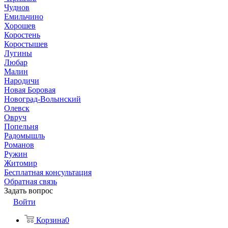
Чуднов
Емильчино
Хорошев
Коростень
Коростышев
Лугины
Любар
Малин
Народичи
Новая Боровая
Новоград-Волынский
Олевск
Овруч
Попельня
Радомышль
Романов
Ружин
Житомир
Бесплатная консультация
Обратная связь
Задать вопрос
Войти
Корзина
0