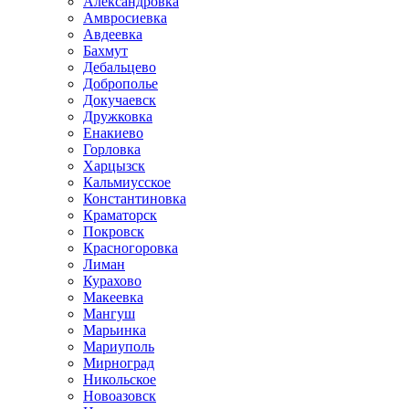
Александровка
Амвросиевка
Авдеевка
Бахмут
Дебальцево
Доброполье
Докучаевск
Дружковка
Енакиево
Горловка
Харцызск
Кальмиусское
Константиновка
Краматорск
Покровск
Красногоровка
Лиман
Курахово
Макеевка
Мангуш
Марьинка
Мариуполь
Мирноград
Никольское
Новоазовск