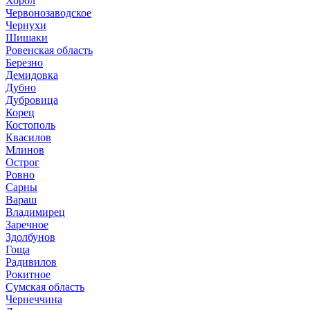
Хорол
Червонозаводское
Чернухи
Шишаки
Ровенская область
Березно
Демидовка
Дубно
Дубровица
Корец
Костополь
Квасилов
Млинов
Острог
Ровно
Сарны
Вараш
Владимирец
Заречное
Здолбунов
Гоща
Радивилов
Рокитное
Сумская область
Чернеччина