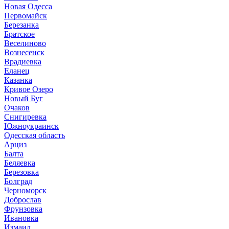
Новая Одесса
Первомайск
Березанка
Братское
Веселиново
Вознесенск
Врадиевка
Еланец
Казанка
Кривое Озеро
Новый Буг
Очаков
Снигиревка
Южноукраинск
Одесская область
Арциз
Балта
Беляевка
Березовка
Болград
Черноморск
Доброслав
Фрунзовка
Ивановка
Измаил