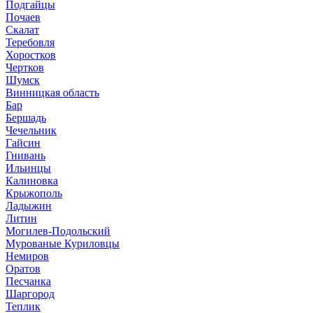
Подгайцы
Почаев
Скалат
Теребовля
Хоростков
Чертков
Шумск
Винницкая область
Бар
Бершадь
Чечельник
Гайсин
Гнивань
Ильинцы
Калиновка
Крыжополь
Ладыжин
Литин
Могилев-Подольский
Мурованые Куриловцы
Немиров
Оратов
Песчанка
Шаргород
Теплик