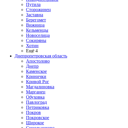
Путила
Сторожинец
Заставна
Берегомет
Вижница
Кельменцы
Новоселица
Сокиряны
Хотин
Ещё 4
Днепропетровская область
Апостолово
Днепр
Каменское
Кринички
Кривой Рог
Магдалиновка
Марганец
Обуховка
Павлоград
Петриковка
Покров
Покровское
Широкое
Синельниково