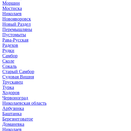
Моршин
Мостиска
Николаев
Новояворовск
Новый Раздел
Перемышляны
Пустомыты
Рава-Русская
Радехов
Рудки
Самбор
Сколе
Сокаль
Старый Самбор
Судовая Вишня
Трускавец
Турка
Ходоров
Червоноград
Николаевская область
Арбузинка
Баштанка
Березнеговатое
Доманевка
Николаев