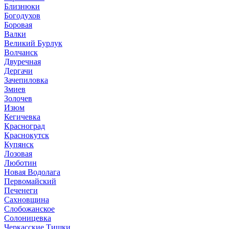
Близнюки
Богодухов
Боровая
Валки
Великий Бурлук
Волчанск
Двуречная
Дергачи
Зачепиловка
Змиев
Золочев
Изюм
Кегичевка
Красноград
Краснокутск
Купянск
Лозовая
Люботин
Новая Водолага
Первомайский
Печенеги
Сахновщина
Слобожанское
Солоницевка
Черкасские Тишки