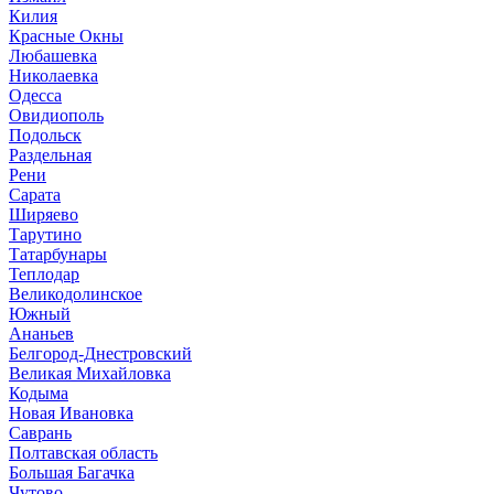
Килия
Красные Окны
Любашевка
Николаевка
Одесса
Овидиополь
Подольск
Раздельная
Рени
Сарата
Ширяево
Тарутино
Татарбунары
Теплодар
Великодолинское
Южный
Ананьев
Белгород-Днестровский
Великая Михайловка
Кодыма
Новая Ивановка
Саврань
Полтавская область
Большая Багачка
Чутово