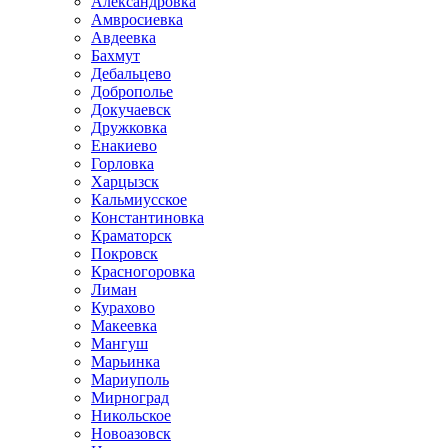
Александровка
Амвросиевка
Авдеевка
Бахмут
Дебальцево
Доброполье
Докучаевск
Дружковка
Енакиево
Горловка
Харцызск
Кальмиусское
Константиновка
Краматорск
Покровск
Красногоровка
Лиман
Курахово
Макеевка
Мангуш
Марьинка
Мариуполь
Мирноград
Никольское
Новоазовск