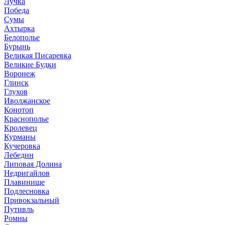
Лучка
Победа
Сумы
Ахтырка
Белополье
Бурынь
Великая Писаревка
Великие Будки
Воронеж
Глинск
Глухов
Иволжанское
Конотоп
Краснополье
Кролевец
Курманы
Кучеровка
Лебедин
Липовая Долина
Недригайлов
Плавинище
Подлесновка
Привокзальный
Путивль
Ромны