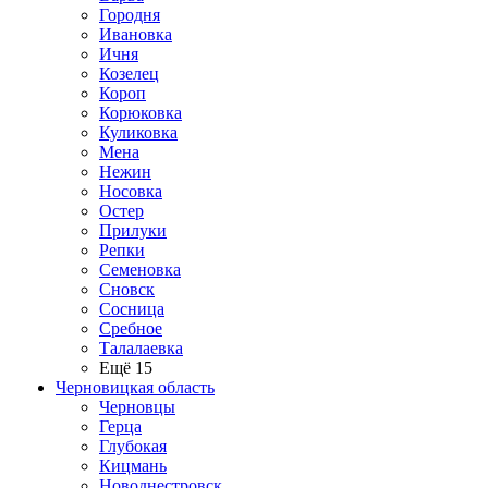
Городня
Ивановка
Ичня
Козелец
Короп
Корюковка
Куликовка
Мена
Нежин
Носовка
Остер
Прилуки
Репки
Семеновка
Сновск
Сосница
Сребное
Талалаевка
Ещё 15
Черновицкая область
Черновцы
Герца
Глубокая
Кицмань
Новоднестровск