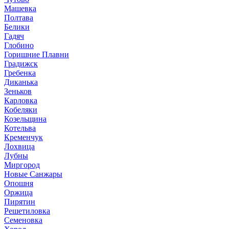
Машевка
Полтава
Белики
Гадяч
Глобино
Горишние Плавни
Градижск
Гребенка
Диканька
Зеньков
Карловка
Кобеляки
Козельщина
Котельва
Кременчук
Лохвица
Лубны
Миргород
Новые Санжары
Опошня
Оржица
Пирятин
Решетиловка
Семеновка