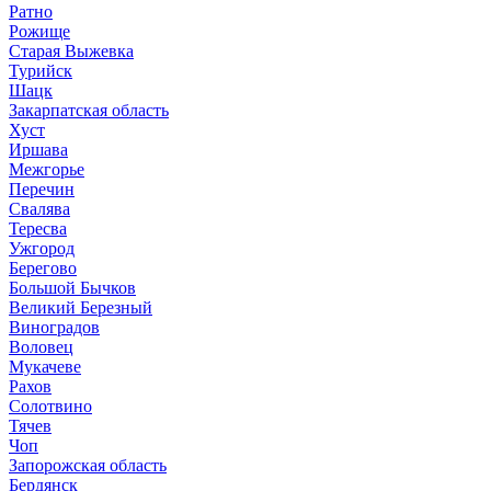
Ратно
Рожище
Старая Выжевка
Турийск
Шацк
Закарпатская область
Хуст
Иршава
Межгорье
Перечин
Свалява
Тересва
Ужгород
Берегово
Большой Бычков
Великий Березный
Виноградов
Воловец
Мукачеве
Рахов
Солотвино
Тячев
Чоп
Запорожская область
Бердянск