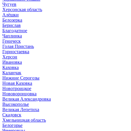
Чугуев
Херсонская область
Алёшки
Белозерка
Берислав
Благодатное
Чаплинка
Геническ
Голая Пристань
Горностаевка
Херсон
Ивановка
Каховка
Каланчак
Нижние Серогозы
Новая Каховка
Новотроицкое
Нововоронцовка
Великая Александровка
Высокополье
Великая Лепетиха
Скадовск
Хмельницкая область
Белогорье
Чемеровцы