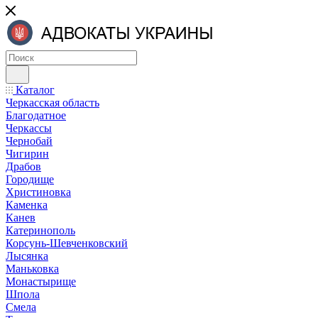
Каталог
Черкасская область
Благодатное
Черкассы
Чернобай
Чигирин
Драбов
Городище
Христиновка
Каменка
Канев
Катеринополь
Корсунь-Шевченковский
Лысянка
Маньковка
Монастырище
Шпола
Смела