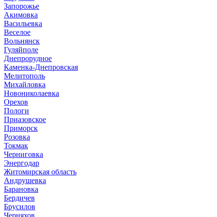
Запорожье
Акимовка
Васильевка
Веселое
Вольнянск
Гуляйполе
Днепрорудное
Каменка-Днепровская
Мелитополь
Михайловка
Новониколаевка
Орехов
Пологи
Приазовское
Приморск
Розовка
Токмак
Черниговка
Энергодар
Житомирская область
Андрушевка
Барановка
Бердичев
Брусилов
Черняхов