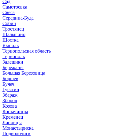
Сад
Самотоевка
Свеса
Середина-Буда
Собич
Тростянец
Шалыгино
Шостка
Ямполь
Тернопольская область
Тернополь
Залещики
Бережаны
Большая Березовица
Борщев
Бучач
Гусятин
Збараж
Зборов
Козова
Копычинцы
Кременец
Лановцы
Монастыриска
Подволочиск