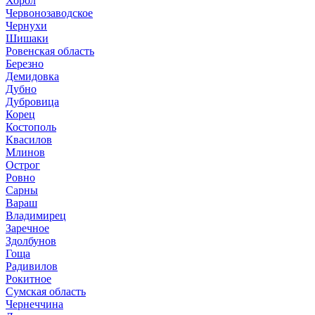
Хорол
Червонозаводское
Чернухи
Шишаки
Ровенская область
Березно
Демидовка
Дубно
Дубровица
Корец
Костополь
Квасилов
Млинов
Острог
Ровно
Сарны
Вараш
Владимирец
Заречное
Здолбунов
Гоща
Радивилов
Рокитное
Сумская область
Чернеччина