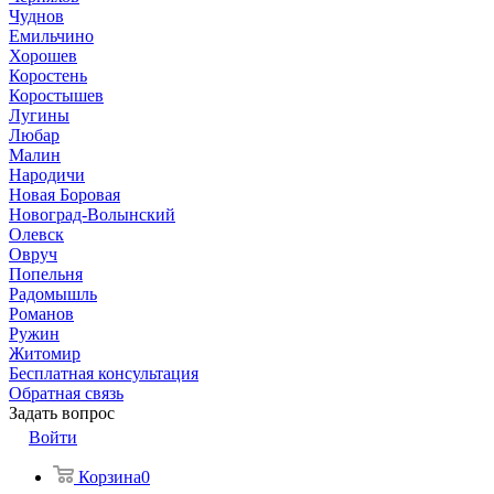
Чуднов
Емильчино
Хорошев
Коростень
Коростышев
Лугины
Любар
Малин
Народичи
Новая Боровая
Новоград-Волынский
Олевск
Овруч
Попельня
Радомышль
Романов
Ружин
Житомир
Бесплатная консультация
Обратная связь
Задать вопрос
Войти
Корзина
0