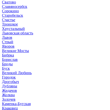
Сватово
Славяносербск
Сорокино
Старобельск
Счастье
Троицкое
Хрустальный
Львовская область
Львов
Стрый
Яворов
Великие Мосты
Бибрка
Борислав
Броды
Буск
Великий Любинь
Городок
Дрогобыч
Дубляны
Жидачов
Жолква
Золочев
Каменка-Бугская
Краковец