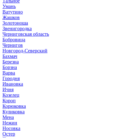
Тальное
Умань
Ватутино
Жашков
Золотоноша
Звенигородка
Черниговская область
Бобровица
Чернигов
Новгород-Северский
Бахмач
Березна
Борзна
Варва
Городня
Ивановка
Ичня
Козелец
Короп
Корюковка
Куликовка
Мена
Нежин
Носовка
Остер