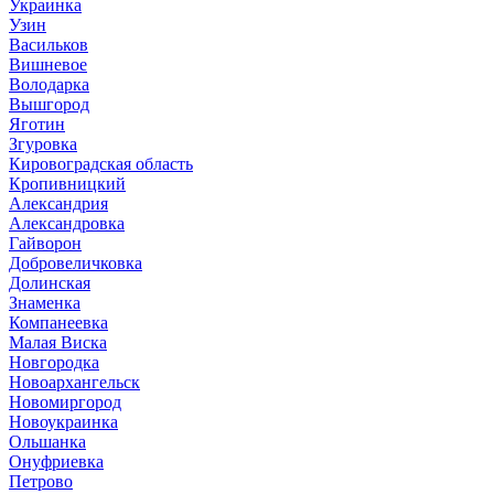
Украинка
Узин
Васильков
Вишневое
Володарка
Вышгород
Яготин
Згуровка
Кировоградская область
Кропивницкий
Александрия
Александровка
Гайворон
Добровеличковка
Долинская
Знаменка
Компанеевка
Малая Виска
Новгородка
Новоархангельск
Новомиргород
Новоукраинка
Ольшанка
Онуфриевка
Петрово