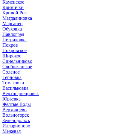
Каменское
Кринички
Кривой Рог
Магдалиновка
Марганец
Обуховка
Павлоград
Петриковка
Покров
Покровское
Широкое
Синельниково
Слобожанское
Соленое
Терновка
Томаковка
Васильковка
Верхнеднепровск
Юрьевка
Желтые Воды
Верховцево
Вольногорск
Зеленодольск
Илларионово
Межевая