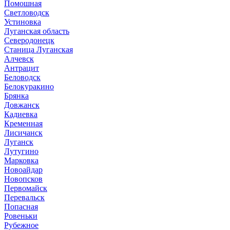
Помошная
Светловодск
Устиновка
Луганская область
Северодонецк
Станица Луганская
Алчевск
Антрацит
Беловодск
Белокуракино
Брянка
Довжанск
Кадиевка
Кременная
Лисичанск
Луганск
Лутугино
Марковка
Новоайдар
Новопсков
Первомайск
Перевальск
Попасная
Ровеньки
Рубежное