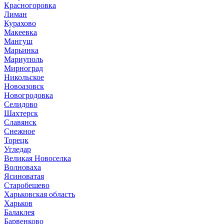
Красногоровка
Лиман
Курахово
Макеевка
Мангуш
Марьинка
Мариуполь
Мирноград
Никольское
Новоазовск
Новогродовка
Селидово
Шахтерск
Славянск
Снежное
Торецк
Угледар
Великая Новоселка
Волноваха
Ясиноватая
Старобешево
Харьковская область
Харьков
Балаклея
Барвенково