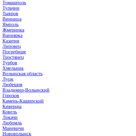
Томашполь
Тульчин
Тывров
Винница
Ямполь
Жмеринка
Вапнярка
Казатин
Липовец
Погребище
Тростянец
Турбов
Хмельник
Волынская область
Луцк
Любешов
Владимир-Волынский
Горохов
Камень-Каширский
Киверцы
Ковель
Локачи
Любомль
Маневичи
Нововолынск