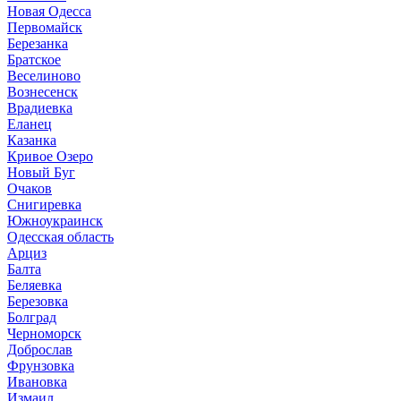
Новая Одесса
Первомайск
Березанка
Братское
Веселиново
Вознесенск
Врадиевка
Еланец
Казанка
Кривое Озеро
Новый Буг
Очаков
Снигиревка
Южноукраинск
Одесская область
Арциз
Балта
Беляевка
Березовка
Болград
Черноморск
Доброслав
Фрунзовка
Ивановка
Измаил