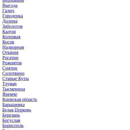
Верховина
Выгода
Галич
Городенка
Долина
Заболотов
Калуш
Коломыя
Косов
Надворная
Отыния
Рогатин
Рожнятов
Снятин
Солотвино
Старые Куты
Тлумач
Тысменица
Яремче
Киевская область
Барышевка
Белая Церковь
Березань
Богуслав
Борисполь