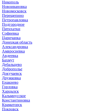
Никополь
Новоивановка
Новомосковск
Перещепино
Петропавловка
Подгородное
Пятихатки
Софиевка
Царичанка
Донецкая область
Александровка
Амвросиевка
Авдеевка
Бахмут
Дебальцево
Доброполье
Докучаевск
Дружковка
Енакиево
Горловка
Харцызск
Кальмиусское
Константиновка
Краматорск
Покровск