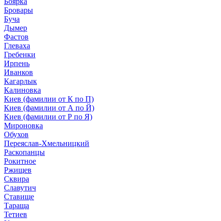
Боярка
Бровары
Буча
Дымер
Фастов
Глеваха
Гребенки
Ирпень
Иванков
Кагарлык
Калиновка
Киев (фамилии от К по П)
Киев (фамилии от А по Й)
Киев (фамилии от Р по Я)
Мироновка
Обухов
Переяслав-Хмельницкий
Раскопанцы
Рокитное
Ржищев
Сквира
Славутич
Ставище
Тараща
Тетиев