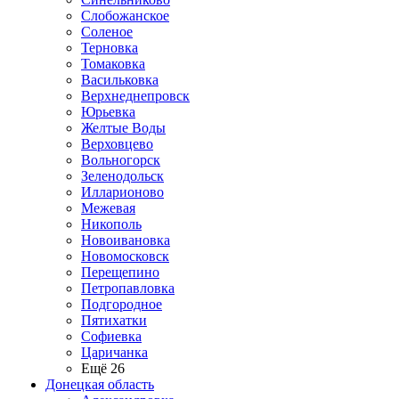
Слобожанское
Соленое
Терновка
Томаковка
Васильковка
Верхнеднепровск
Юрьевка
Желтые Воды
Верховцево
Вольногорск
Зеленодольск
Илларионово
Межевая
Никополь
Новоивановка
Новомосковск
Перещепино
Петропавловка
Подгородное
Пятихатки
Софиевка
Царичанка
Ещё 26
Донецкая область