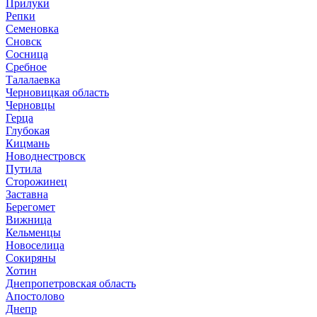
Прилуки
Репки
Семеновка
Сновск
Сосница
Сребное
Талалаевка
Черновицкая область
Черновцы
Герца
Глубокая
Кицмань
Новоднестровск
Путила
Сторожинец
Заставна
Берегомет
Вижница
Кельменцы
Новоселица
Сокиряны
Хотин
Днепропетровская область
Апостолово
Днепр