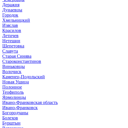
Деражня
Дунаевцы
Городок
Хмельницкий
Изяслав
Красилов
Летичев
Нетешин
Шепетовка
Славута
Старая Синява
Староконстантинов
Виньковцы
Волочиск
Каменец-Подольский
Новая Ушица
Полонное
Теофиполь
Ярмолинцы
Ивано-Франковская область
Ивано-Франковск
Богородчаны
Болехов
Бурштын