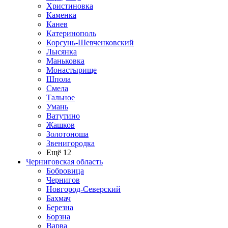
Христиновка
Каменка
Канев
Катеринополь
Корсунь-Шевченковский
Лысянка
Маньковка
Монастырище
Шпола
Смела
Тальное
Умань
Ватутино
Жашков
Золотоноша
Звенигородка
Ещё 12
Черниговская область
Бобровица
Чернигов
Новгород-Северский
Бахмач
Березна
Борзна
Варва