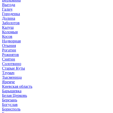
Верховина
Выгода
Галич
Городенка
Долина
Заболотов
Калуш
Коломыя
Косов
Надворная
Отыния
Рогатин
Рожнятов
Снятин
Солотвино
Старые Куты
Тлумач
Тысменица
Яремче
Киевская область
Барышевка
Белая Церковь
Березань
Богуслав
Борисполь