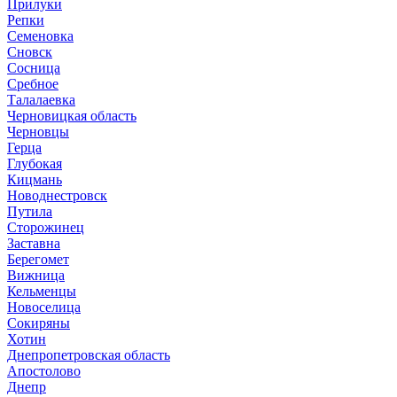
Прилуки
Репки
Семеновка
Сновск
Сосница
Сребное
Талалаевка
Черновицкая область
Черновцы
Герца
Глубокая
Кицмань
Новоднестровск
Путила
Сторожинец
Заставна
Берегомет
Вижница
Кельменцы
Новоселица
Сокиряны
Хотин
Днепропетровская область
Апостолово
Днепр