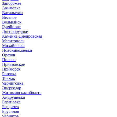
Запорожье
Акимовка
Васильевка
Веселое
Вольнянск
Гуляйполе
Днепрорудное
Каменка-Днепровская
Мелитополь
Михайловка
Новониколаевка
Орехов
Пологи
Приазовское
Приморск
Розовка
Токмак
Черниговка
Энергодар
Житомирская область
Андрушевка
Барановка
Бердичев
Брусилов
Черняхов