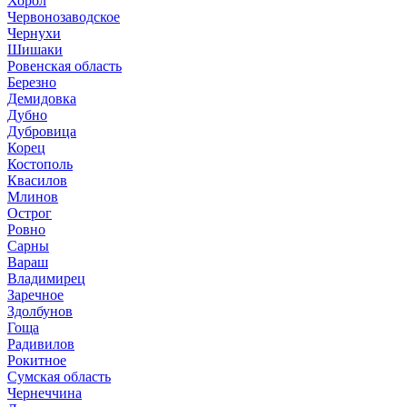
Хорол
Червонозаводское
Чернухи
Шишаки
Ровенская область
Березно
Демидовка
Дубно
Дубровица
Корец
Костополь
Квасилов
Млинов
Острог
Ровно
Сарны
Вараш
Владимирец
Заречное
Здолбунов
Гоща
Радивилов
Рокитное
Сумская область
Чернеччина