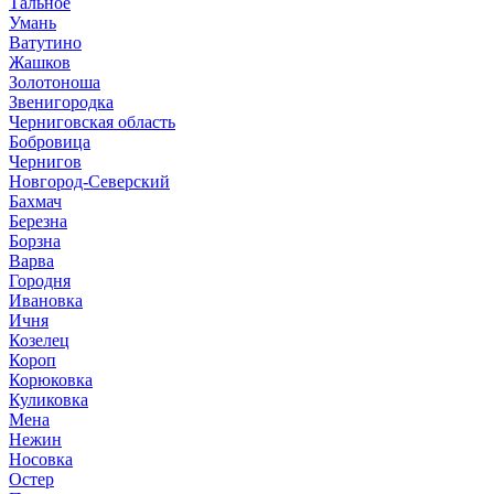
Тальное
Умань
Ватутино
Жашков
Золотоноша
Звенигородка
Черниговская область
Бобровица
Чернигов
Новгород-Северский
Бахмач
Березна
Борзна
Варва
Городня
Ивановка
Ичня
Козелец
Короп
Корюковка
Куликовка
Мена
Нежин
Носовка
Остер