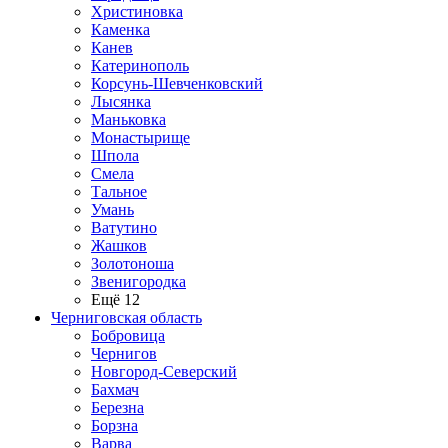
Христиновка
Каменка
Канев
Катеринополь
Корсунь-Шевченковский
Лысянка
Маньковка
Монастырище
Шпола
Смела
Тальное
Умань
Ватутино
Жашков
Золотоноша
Звенигородка
Ещё 12
Черниговская область
Бобровица
Чернигов
Новгород-Северский
Бахмач
Березна
Борзна
Варва