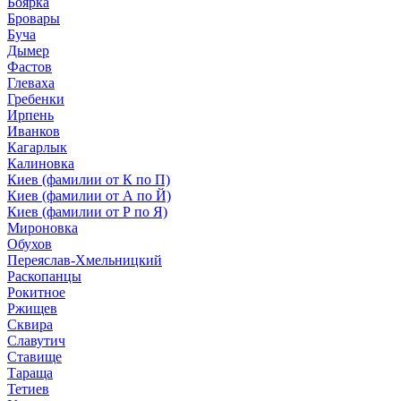
Боярка
Бровары
Буча
Дымер
Фастов
Глеваха
Гребенки
Ирпень
Иванков
Кагарлык
Калиновка
Киев (фамилии от К по П)
Киев (фамилии от А по Й)
Киев (фамилии от Р по Я)
Мироновка
Обухов
Переяслав-Хмельницкий
Раскопанцы
Рокитное
Ржищев
Сквира
Славутич
Ставище
Тараща
Тетиев