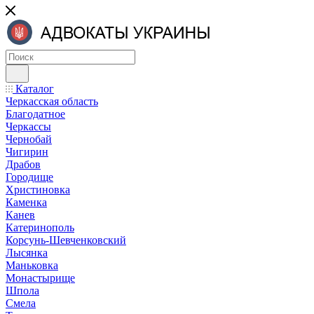
Каталог
Черкасская область
Благодатное
Черкассы
Чернобай
Чигирин
Драбов
Городище
Христиновка
Каменка
Канев
Катеринополь
Корсунь-Шевченковский
Лысянка
Маньковка
Монастырище
Шпола
Смела