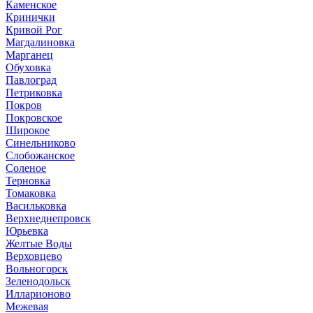
Каменское
Кринички
Кривой Рог
Магдалиновка
Марганец
Обуховка
Павлоград
Петриковка
Покров
Покровское
Широкое
Синельниково
Слобожанское
Соленое
Терновка
Томаковка
Васильковка
Верхнеднепровск
Юрьевка
Желтые Воды
Верховцево
Вольногорск
Зеленодольск
Илларионово
Межевая