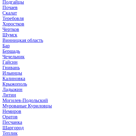
Подгайцы
Почаев
Скалат
Теребовля
Хоростков
Чертков
Шумск
Винницкая область
Бар
Бершадь
Чечельник
Гайсин
Гнивань
Ильинцы
Калиновка
Крыжополь
Ладыжин
Литин
Могилев-Подольский
Мурованые Куриловцы
Немиров
Оратов
Песчанка
Шаргород
Теплик