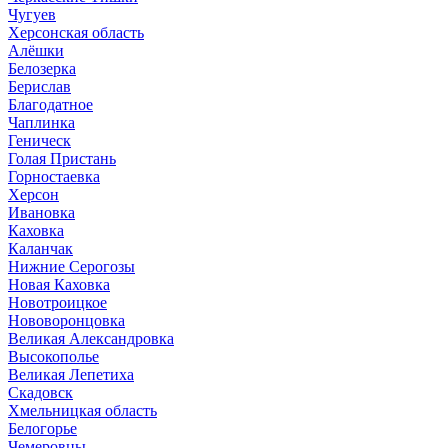
Чугуев
Херсонская область
Алёшки
Белозерка
Берислав
Благодатное
Чаплинка
Геническ
Голая Пристань
Горностаевка
Херсон
Ивановка
Каховка
Каланчак
Нижние Серогозы
Новая Каховка
Новотроицкое
Нововоронцовка
Великая Александровка
Высокополье
Великая Лепетиха
Скадовск
Хмельницкая область
Белогорье
Чемеровцы