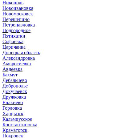
Никополь
Новоивановка
Новомосковск
Перещепино
Петропавловка
Подгородное
Пятихатки
Софиевка
Царичанка
Донецкая область
Александровка
Амвросиевка
Авдеевка
Бахмут
Дебальцево
Доброполье
Докучаевск
Дружковка
Енакиево
Горловка
Харцызск
Кальмиусское
Константиновка
Краматорск
Покровск