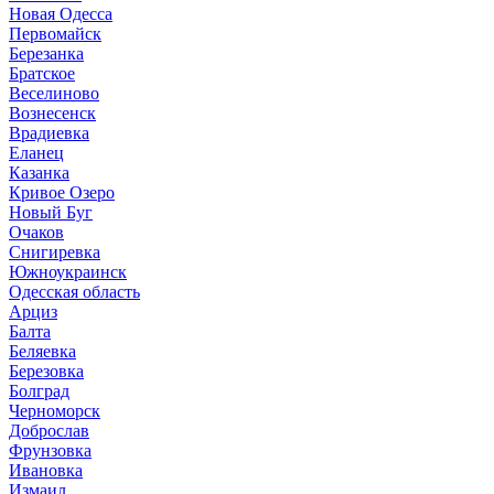
Новая Одесса
Первомайск
Березанка
Братское
Веселиново
Вознесенск
Врадиевка
Еланец
Казанка
Кривое Озеро
Новый Буг
Очаков
Снигиревка
Южноукраинск
Одесская область
Арциз
Балта
Беляевка
Березовка
Болград
Черноморск
Доброслав
Фрунзовка
Ивановка
Измаил