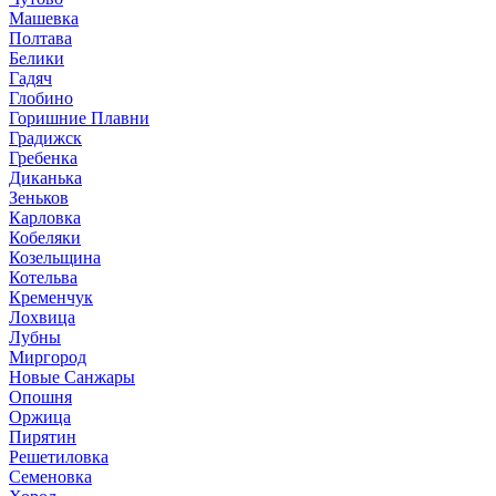
Машевка
Полтава
Белики
Гадяч
Глобино
Горишние Плавни
Градижск
Гребенка
Диканька
Зеньков
Карловка
Кобеляки
Козельщина
Котельва
Кременчук
Лохвица
Лубны
Миргород
Новые Санжары
Опошня
Оржица
Пирятин
Решетиловка
Семеновка