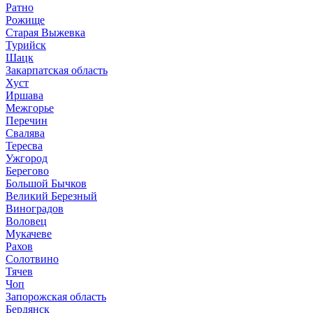
Ратно
Рожище
Старая Выжевка
Турийск
Шацк
Закарпатская область
Хуст
Иршава
Межгорье
Перечин
Свалява
Тересва
Ужгород
Берегово
Большой Бычков
Великий Березный
Виноградов
Воловец
Мукачеве
Рахов
Солотвино
Тячев
Чоп
Запорожская область
Бердянск