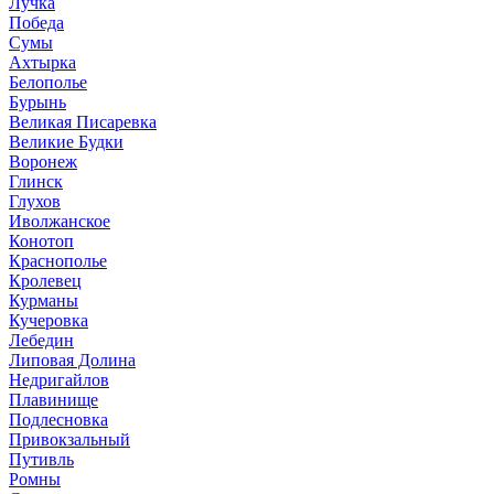
Лучка
Победа
Сумы
Ахтырка
Белополье
Бурынь
Великая Писаревка
Великие Будки
Воронеж
Глинск
Глухов
Иволжанское
Конотоп
Краснополье
Кролевец
Курманы
Кучеровка
Лебедин
Липовая Долина
Недригайлов
Плавинище
Подлесновка
Привокзальный
Путивль
Ромны