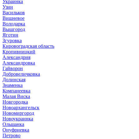
Украинка
Узин
Васильков
Вишневое
Володарка
Вышгород
Яготин
Згуровка
Кировоградская область
Кропивницкий
Александрия
Александровка
Гайворон
Добровеличковка
Долинская
Знаменка
Компанеевка
Малая Виска
Новгородка
Новоархангельск
Новомиргород
Новоукраинка
Ольшанка
Онуфриевка
Петрово