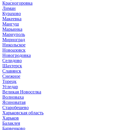
Красногоровка
Лиман
Курахово
Макеевка
Мангуш
Марьинка
Мариуполь
Мирноград
Никольское
Новоазовск
Новогродовка
Селидово
Шахтерск
Славянск
Снежное
Торецк
Угледар
Великая Новоселка
Волноваха
Ясиноватая
Старобешево
Харьковская область
Харьков
Балаклея
Барвенково