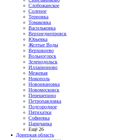
Слобожанское
Соленое
Терновка
Томаковка
Васильковка
Верхнеднепровск
Юрьевка
Желтые Воды
Верховцево
Вольногорск
Зеленодольск
Илларионово
Межевая
Никополь
Новоивановка
Новомосковск
Перещепино
Петропавловка
Подгородное
Пятихатки
Софиевка
Царичанка
Ещё 26
Донецкая область