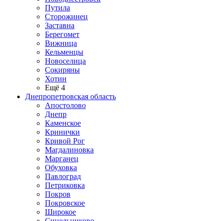
Путила
Сторожинец
Заставна
Берегомет
Вижница
Кельменцы
Новоселица
Сокиряны
Хотин
Ещё 4
Днепропетровская область
Апостолово
Днепр
Каменское
Кринички
Кривой Рог
Магдалиновка
Марганец
Обуховка
Павлоград
Петриковка
Покров
Покровское
Широкое
Синельниково