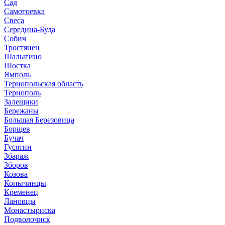
Сад
Самотоевка
Свеса
Середина-Буда
Собич
Тростянец
Шалыгино
Шостка
Ямполь
Тернопольская область
Тернополь
Залещики
Бережаны
Большая Березовица
Борщев
Бучач
Гусятин
Збараж
Зборов
Козова
Копычинцы
Кременец
Лановцы
Монастыриска
Подволочиск