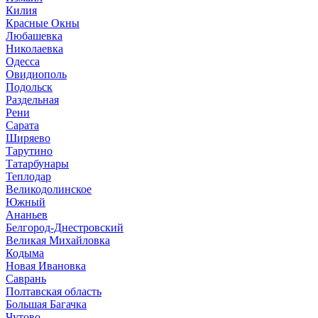
Килия
Красные Окны
Любашевка
Николаевка
Одесса
Овидиополь
Подольск
Раздельная
Рени
Сарата
Ширяево
Тарутино
Татарбунары
Теплодар
Великодолинское
Южный
Ананьев
Белгород-Днестровский
Великая Михайловка
Кодыма
Новая Ивановка
Саврань
Полтавская область
Большая Багачка
Чутово