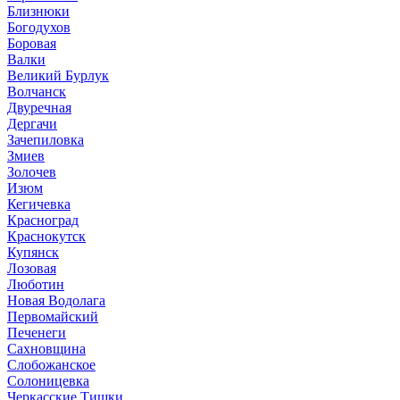
Близнюки
Богодухов
Боровая
Валки
Великий Бурлук
Волчанск
Двуречная
Дергачи
Зачепиловка
Змиев
Золочев
Изюм
Кегичевка
Красноград
Краснокутск
Купянск
Лозовая
Люботин
Новая Водолага
Первомайский
Печенеги
Сахновщина
Слобожанское
Солоницевка
Черкасские Тишки