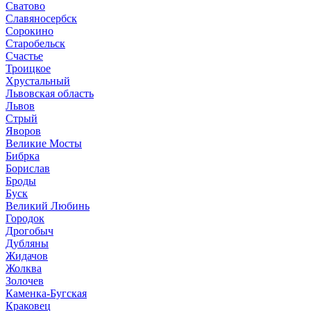
Сватово
Славяносербск
Сорокино
Старобельск
Счастье
Троицкое
Хрустальный
Львовская область
Львов
Стрый
Яворов
Великие Мосты
Бибрка
Борислав
Броды
Буск
Великий Любинь
Городок
Дрогобыч
Дубляны
Жидачов
Жолква
Золочев
Каменка-Бугская
Краковец