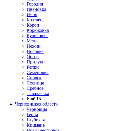
Городня
Ивановка
Ичня
Козелец
Короп
Корюковка
Куликовка
Мена
Нежин
Носовка
Остер
Прилуки
Репки
Семеновка
Сновск
Сосница
Сребное
Талалаевка
Ещё 15
Черновицкая область
Черновцы
Герца
Глубокая
Кицмань
Новоднестровск