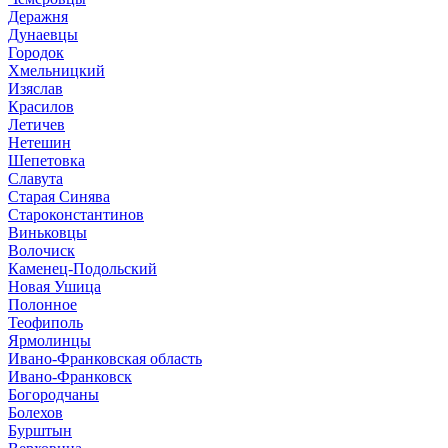
Деражня
Дунаевцы
Городок
Хмельницкий
Изяслав
Красилов
Летичев
Нетешин
Шепетовка
Славута
Старая Синява
Староконстантинов
Виньковцы
Волочиск
Каменец-Подольский
Новая Ушица
Полонное
Теофиполь
Ярмолинцы
Ивано-Франковская область
Ивано-Франковск
Богородчаны
Болехов
Бурштын