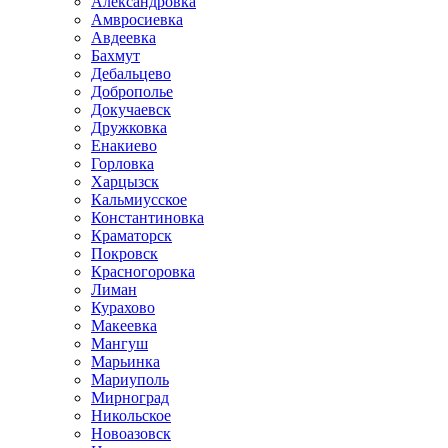
Александровка
Амвросиевка
Авдеевка
Бахмут
Дебальцево
Доброполье
Докучаевск
Дружковка
Енакиево
Горловка
Харцызск
Кальмиусское
Константиновка
Краматорск
Покровск
Красногоровка
Лиман
Курахово
Макеевка
Мангуш
Марьинка
Мариуполь
Мирноград
Никольское
Новоазовск