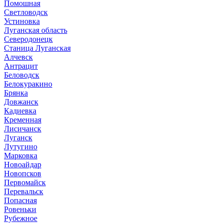
Помошная
Светловодск
Устиновка
Луганская область
Северодонецк
Станица Луганская
Алчевск
Антрацит
Беловодск
Белокуракино
Брянка
Довжанск
Кадиевка
Кременная
Лисичанск
Луганск
Лутугино
Марковка
Новоайдар
Новопсков
Первомайск
Перевальск
Попасная
Ровеньки
Рубежное