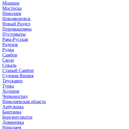
Моршин
Мостиска
Николаев
Новояворовск
Новый Раздел
Перемышляны
Пустомыты
Рава-Русская
Радехов
Рудки
Самбор
Сколе
Сокаль
Старый Самбор
Судовая Вишня
Трускавец
Турка
Ходоров
Червоноград
Николаевская область
Арбузинка
Баштанка
Березнеговатое
Доманевка
Николаев