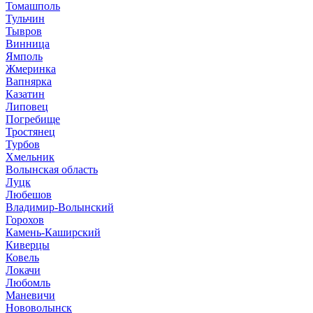
Томашполь
Тульчин
Тывров
Винница
Ямполь
Жмеринка
Вапнярка
Казатин
Липовец
Погребище
Тростянец
Турбов
Хмельник
Волынская область
Луцк
Любешов
Владимир-Волынский
Горохов
Камень-Каширский
Киверцы
Ковель
Локачи
Любомль
Маневичи
Нововолынск