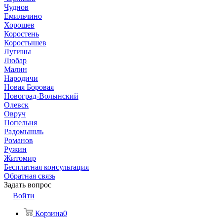
Чуднов
Емильчино
Хорошев
Коростень
Коростышев
Лугины
Любар
Малин
Народичи
Новая Боровая
Новоград-Волынский
Олевск
Овруч
Попельня
Радомышль
Романов
Ружин
Житомир
Бесплатная консультация
Обратная связь
Задать вопрос
Войти
Корзина
0