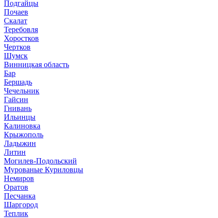
Подгайцы
Почаев
Скалат
Теребовля
Хоростков
Чертков
Шумск
Винницкая область
Бар
Бершадь
Чечельник
Гайсин
Гнивань
Ильинцы
Калиновка
Крыжополь
Ладыжин
Литин
Могилев-Подольский
Мурованые Куриловцы
Немиров
Оратов
Песчанка
Шаргород
Теплик