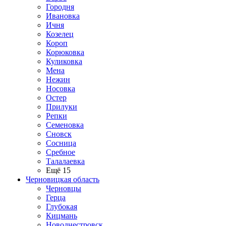
Городня
Ивановка
Ичня
Козелец
Короп
Корюковка
Куликовка
Мена
Нежин
Носовка
Остер
Прилуки
Репки
Семеновка
Сновск
Сосница
Сребное
Талалаевка
Ещё 15
Черновицкая область
Черновцы
Герца
Глубокая
Кицмань
Новоднестровск