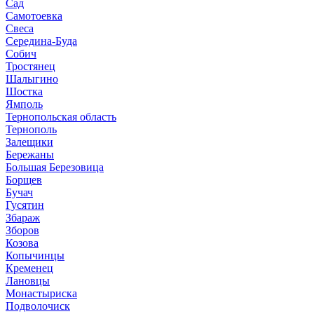
Сад
Самотоевка
Свеса
Середина-Буда
Собич
Тростянец
Шалыгино
Шостка
Ямполь
Тернопольская область
Тернополь
Залещики
Бережаны
Большая Березовица
Борщев
Бучач
Гусятин
Збараж
Зборов
Козова
Копычинцы
Кременец
Лановцы
Монастыриска
Подволочиск