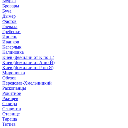
Боярка
Бровары
Буча
Дымер
Фастов
Глеваха
Гребенки
Ирпень
Иванков
Кагарлык
Калиновка
Киев (фамилии от К по П)
Киев (фамилии от А по Й)
Киев (фамилии от Р по Я)
Мироновка
Обухов
Переяслав-Хмельницкий
Раскопанцы
Рокитное
Ржищев
Сквира
Славутич
Ставище
Тараща
Тетиев