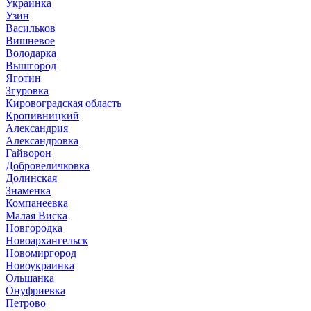
Украинка
Узин
Васильков
Вишневое
Володарка
Вышгород
Яготин
Згуровка
Кировоградская область
Кропивницкий
Александрия
Александровка
Гайворон
Добровеличковка
Долинская
Знаменка
Компанеевка
Малая Виска
Новгородка
Новоархангельск
Новомиргород
Новоукраинка
Ольшанка
Онуфриевка
Петрово