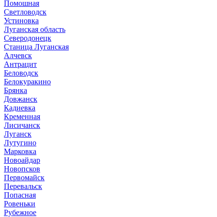
Помошная
Светловодск
Устиновка
Луганская область
Северодонецк
Станица Луганская
Алчевск
Антрацит
Беловодск
Белокуракино
Брянка
Довжанск
Кадиевка
Кременная
Лисичанск
Луганск
Лутугино
Марковка
Новоайдар
Новопсков
Первомайск
Перевальск
Попасная
Ровеньки
Рубежное