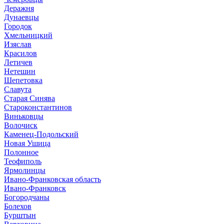
Деражня
Дунаевцы
Городок
Хмельницкий
Изяслав
Красилов
Летичев
Нетешин
Шепетовка
Славута
Старая Синява
Староконстантинов
Виньковцы
Волочиск
Каменец-Подольский
Новая Ушица
Полонное
Теофиполь
Ярмолинцы
Ивано-Франковская область
Ивано-Франковск
Богородчаны
Болехов
Бурштын