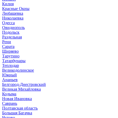
Килия
Красные Окны
Любашевка
Николаевка
Одесса
Овидиополь
Подольск
Раздельная
Рени
Сарата
Ширяево
Тарутино
Татарбунары
Теплодар
Великодолинское
Южный
Ананьев
Белгород-Днестровский
Великая Михайловка
Кодыма
Новая Ивановка
Саврань
Полтавская область
Большая Багачка
Чутово