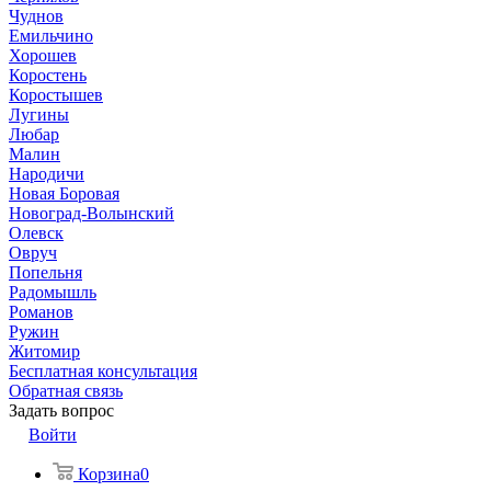
Чуднов
Емильчино
Хорошев
Коростень
Коростышев
Лугины
Любар
Малин
Народичи
Новая Боровая
Новоград-Волынский
Олевск
Овруч
Попельня
Радомышль
Романов
Ружин
Житомир
Бесплатная консультация
Обратная связь
Задать вопрос
Войти
Корзина
0