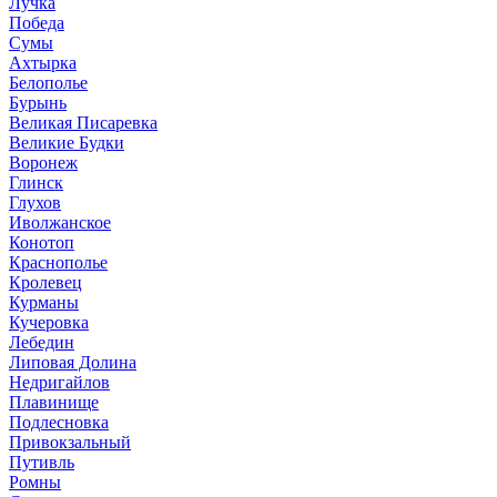
Лучка
Победа
Сумы
Ахтырка
Белополье
Бурынь
Великая Писаревка
Великие Будки
Воронеж
Глинск
Глухов
Иволжанское
Конотоп
Краснополье
Кролевец
Курманы
Кучеровка
Лебедин
Липовая Долина
Недригайлов
Плавинище
Подлесновка
Привокзальный
Путивль
Ромны