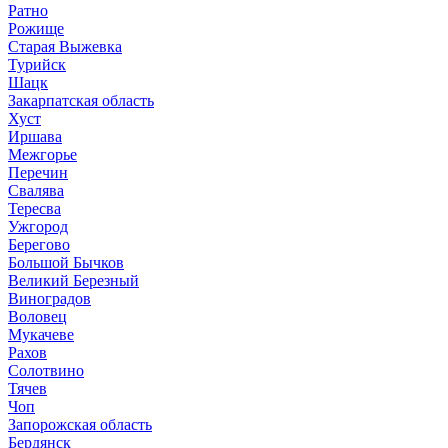
Ратно
Рожище
Старая Выжевка
Турийск
Шацк
Закарпатская область
Хуст
Иршава
Межгорье
Перечин
Свалява
Тересва
Ужгород
Берегово
Большой Бычков
Великий Березный
Виноградов
Воловец
Мукачеве
Рахов
Солотвино
Тячев
Чоп
Запорожская область
Бердянск