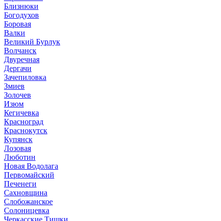
Близнюки
Богодухов
Боровая
Валки
Великий Бурлук
Волчанск
Двуречная
Дергачи
Зачепиловка
Змиев
Золочев
Изюм
Кегичевка
Красноград
Краснокутск
Купянск
Лозовая
Люботин
Новая Водолага
Первомайский
Печенеги
Сахновщина
Слобожанское
Солоницевка
Черкасские Тишки