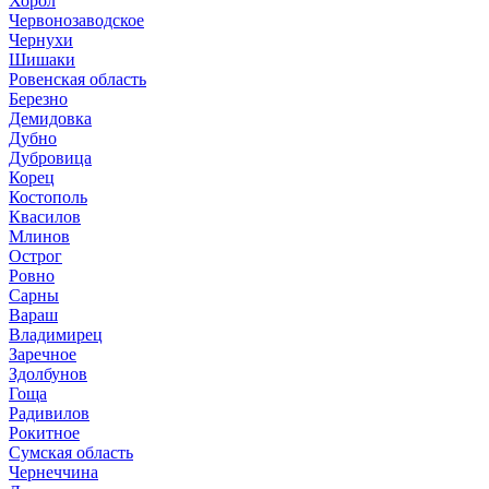
Хорол
Червонозаводское
Чернухи
Шишаки
Ровенская область
Березно
Демидовка
Дубно
Дубровица
Корец
Костополь
Квасилов
Млинов
Острог
Ровно
Сарны
Вараш
Владимирец
Заречное
Здолбунов
Гоща
Радивилов
Рокитное
Сумская область
Чернеччина