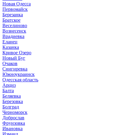
Новая Одесса
Первомайск
Березанка
Братское
Веселиново
Вознесенск
Врадиевка
Еланец
Казанка
Кривое Озеро
Новый Буг
Очаков
Снигиревка
Южноукраинск
Одесская область
Арциз
Балта
Беляевка
Березовка
Болград
Черноморск
Доброслав
Фрунзовка
Ивановка
Измаил