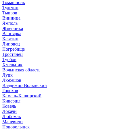
Томашполь
Тульчин
Тывров
Винница
Ямполь
Жмеринка
Вапнярка
Казатин
Липовец
Погребище
Тростянец
Турбов
Хмельник
Волынская область
Луцк
Любешов
Владимир-Волынский
Горохов
Камень-Каширский
Киверцы
Ковель
Локачи
Любомль
Маневичи
Нововолынск