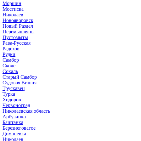
Моршин
Мостиска
Николаев
Новояворовск
Новый Раздел
Перемышляны
Пустомыты
Рава-Русская
Радехов
Рудки
Самбор
Сколе
Сокаль
Старый Самбор
Судовая Вишня
Трускавец
Турка
Ходоров
Червоноград
Николаевская область
Арбузинка
Баштанка
Березнеговатое
Доманевка
Николаев