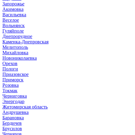
Запорожье
Акимовка
Васильевка
Веселое
Вольнянск
Гуляйполе
Днепрорудное
Каменка-Днепровская
Мелитополь
Михайловка
Новониколаевка
Орехов
Пологи
Приазовское
Приморск
Розовка
Токмак
Черниговка
Энергодар
Житомирская область
Андрушевка
Барановка
Бердичев
Брусилов
Черняхов