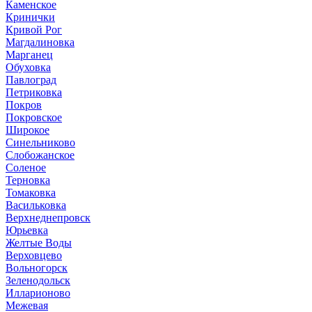
Каменское
Кринички
Кривой Рог
Магдалиновка
Марганец
Обуховка
Павлоград
Петриковка
Покров
Покровское
Широкое
Синельниково
Слобожанское
Соленое
Терновка
Томаковка
Васильковка
Верхнеднепровск
Юрьевка
Желтые Воды
Верховцево
Вольногорск
Зеленодольск
Илларионово
Межевая