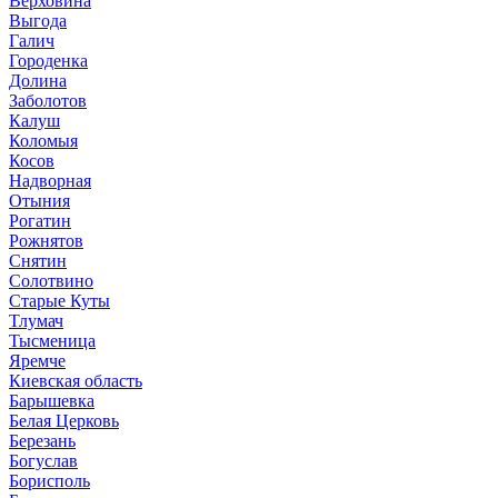
Верховина
Выгода
Галич
Городенка
Долина
Заболотов
Калуш
Коломыя
Косов
Надворная
Отыния
Рогатин
Рожнятов
Снятин
Солотвино
Старые Куты
Тлумач
Тысменица
Яремче
Киевская область
Барышевка
Белая Церковь
Березань
Богуслав
Борисполь