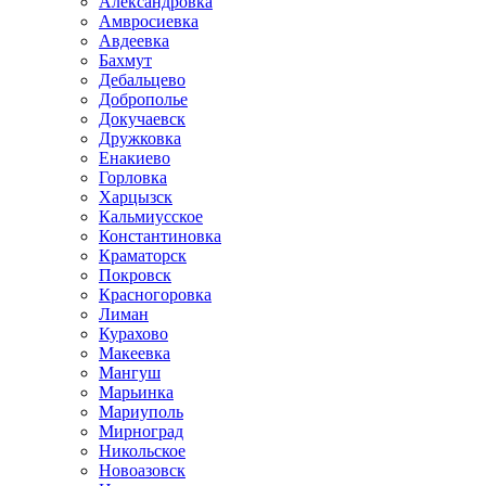
Александровка
Амвросиевка
Авдеевка
Бахмут
Дебальцево
Доброполье
Докучаевск
Дружковка
Енакиево
Горловка
Харцызск
Кальмиусское
Константиновка
Краматорск
Покровск
Красногоровка
Лиман
Курахово
Макеевка
Мангуш
Марьинка
Мариуполь
Мирноград
Никольское
Новоазовск