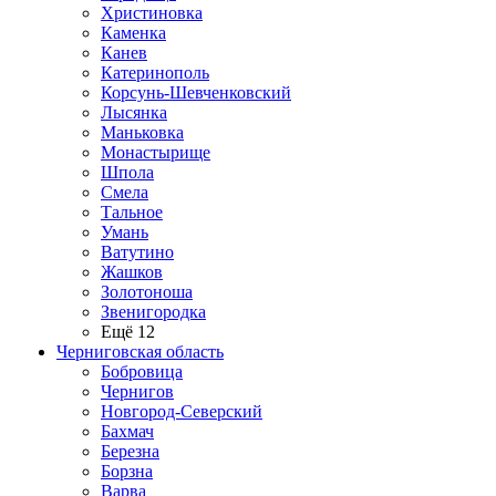
Христиновка
Каменка
Канев
Катеринополь
Корсунь-Шевченковский
Лысянка
Маньковка
Монастырище
Шпола
Смела
Тальное
Умань
Ватутино
Жашков
Золотоноша
Звенигородка
Ещё 12
Черниговская область
Бобровица
Чернигов
Новгород-Северский
Бахмач
Березна
Борзна
Варва