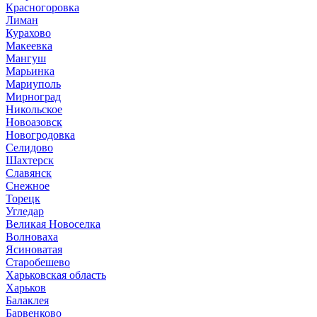
Красногоровка
Лиман
Курахово
Макеевка
Мангуш
Марьинка
Мариуполь
Мирноград
Никольское
Новоазовск
Новогродовка
Селидово
Шахтерск
Славянск
Снежное
Торецк
Угледар
Великая Новоселка
Волноваха
Ясиноватая
Старобешево
Харьковская область
Харьков
Балаклея
Барвенково