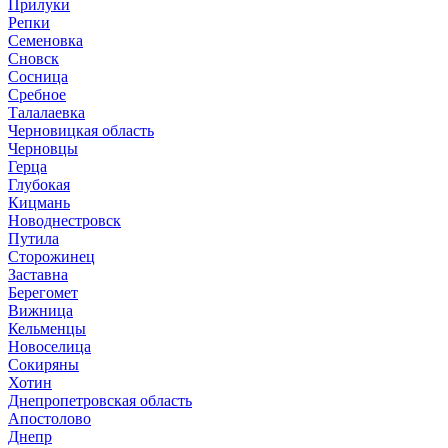
Прилуки
Репки
Семеновка
Сновск
Сосница
Сребное
Талалаевка
Черновицкая область
Черновцы
Герца
Глубокая
Кицмань
Новоднестровск
Путила
Сторожинец
Заставна
Берегомет
Вижница
Кельменцы
Новоселица
Сокиряны
Хотин
Днепропетровская область
Апостолово
Днепр