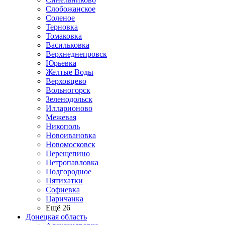
Слобожанское
Соленое
Терновка
Томаковка
Васильковка
Верхнеднепровск
Юрьевка
Желтые Воды
Верховцево
Вольногорск
Зеленодольск
Илларионово
Межевая
Никополь
Новоивановка
Новомосковск
Перещепино
Петропавловка
Подгородное
Пятихатки
Софиевка
Царичанка
Ещё 26
Донецкая область