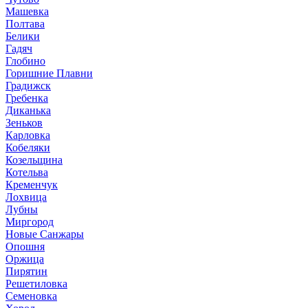
Машевка
Полтава
Белики
Гадяч
Глобино
Горишние Плавни
Градижск
Гребенка
Диканька
Зеньков
Карловка
Кобеляки
Козельщина
Котельва
Кременчук
Лохвица
Лубны
Миргород
Новые Санжары
Опошня
Оржица
Пирятин
Решетиловка
Семеновка