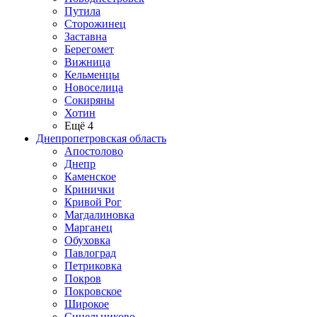
Путила
Сторожинец
Заставна
Берегомет
Вижница
Кельменцы
Новоселица
Сокиряны
Хотин
Ещё 4
Днепропетровская область
Апостолово
Днепр
Каменское
Кринички
Кривой Рог
Магдалиновка
Марганец
Обуховка
Павлоград
Петриковка
Покров
Покровское
Широкое
Синельниково