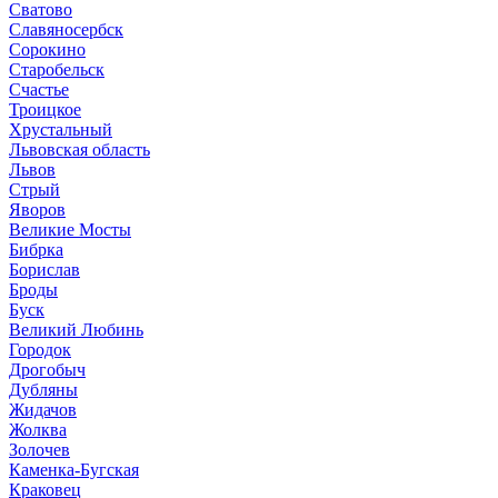
Сватово
Славяносербск
Сорокино
Старобельск
Счастье
Троицкое
Хрустальный
Львовская область
Львов
Стрый
Яворов
Великие Мосты
Бибрка
Борислав
Броды
Буск
Великий Любинь
Городок
Дрогобыч
Дубляны
Жидачов
Жолква
Золочев
Каменка-Бугская
Краковец