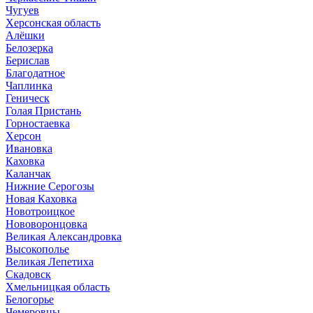
Чугуев
Херсонская область
Алёшки
Белозерка
Берислав
Благодатное
Чаплинка
Геническ
Голая Пристань
Горностаевка
Херсон
Ивановка
Каховка
Каланчак
Нижние Серогозы
Новая Каховка
Новотроицкое
Нововоронцовка
Великая Александровка
Высокополье
Великая Лепетиха
Скадовск
Хмельницкая область
Белогорье
Чемеровцы