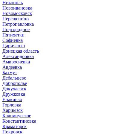
Никополь
Новоивановка
Новомосковск
Перещепино
Петропавловка
Подгородное
Пятихатки
Софиевка
Царичанка
Донецкая область
Александровка
Амвросиевка
Авдеевка
Бахмут
Дебальцево
Доброполье
Докучаевск
Дружковка
Енакиево
Горловка
Харцызск
Кальмиусское
Константиновка
Краматорск
Покровск