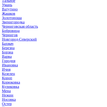
Тальное
Умань
Ватутино
Жашков
Золотоноша
Звенигородка
Черниговская область
Бобровица
Чернигов
Новгород-Северский
Бахмач
Березна
Борзна
Варва
Городня
Ивановка
Ичня
Козелец
Короп
Корюковка
Куликовка
Мена
Нежин
Носовка
Остер