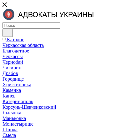
Каталог
Черкасская область
Благодатное
Черкассы
Чернобай
Чигирин
Драбов
Городище
Христиновка
Каменка
Канев
Катеринополь
Корсунь-Шевченковский
Лысянка
Маньковка
Монастырище
Шпола
Смела