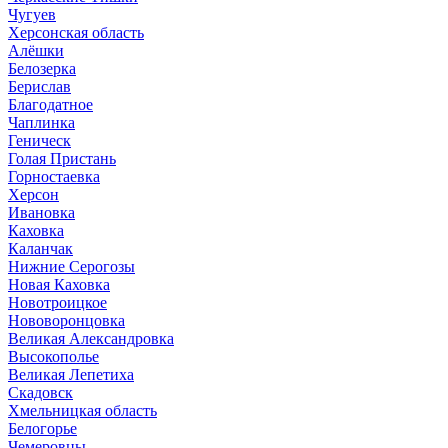
Чугуев
Херсонская область
Алёшки
Белозерка
Берислав
Благодатное
Чаплинка
Геническ
Голая Пристань
Горностаевка
Херсон
Ивановка
Каховка
Каланчак
Нижние Серогозы
Новая Каховка
Новотроицкое
Нововоронцовка
Великая Александровка
Высокополье
Великая Лепетиха
Скадовск
Хмельницкая область
Белогорье
Чемеровцы