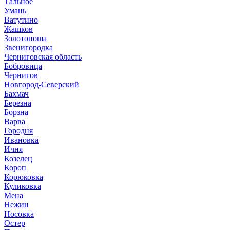
Тальное
Умань
Ватутино
Жашков
Золотоноша
Звенигородка
Черниговская область
Бобровица
Чернигов
Новгород-Северский
Бахмач
Березна
Борзна
Варва
Городня
Ивановка
Ичня
Козелец
Короп
Корюковка
Куликовка
Мена
Нежин
Носовка
Остер