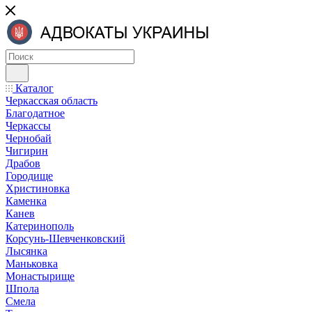
Каталог
Черкасская область
Благодатное
Черкассы
Чернобай
Чигирин
Драбов
Городище
Христиновка
Каменка
Канев
Катеринополь
Корсунь-Шевченковский
Лысянка
Маньковка
Монастырище
Шпола
Смела