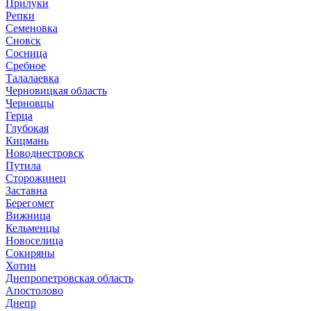
Прилуки
Репки
Семеновка
Сновск
Сосница
Сребное
Талалаевка
Черновицкая область
Черновцы
Герца
Глубокая
Кицмань
Новоднестровск
Путила
Сторожинец
Заставна
Берегомет
Вижница
Кельменцы
Новоселица
Сокиряны
Хотин
Днепропетровская область
Апостолово
Днепр