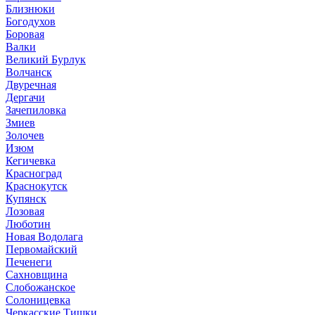
Близнюки
Богодухов
Боровая
Валки
Великий Бурлук
Волчанск
Двуречная
Дергачи
Зачепиловка
Змиев
Золочев
Изюм
Кегичевка
Красноград
Краснокутск
Купянск
Лозовая
Люботин
Новая Водолага
Первомайский
Печенеги
Сахновщина
Слобожанское
Солоницевка
Черкасские Тишки