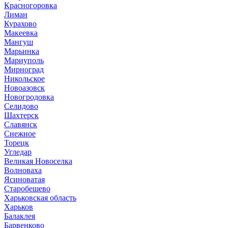
Красногоровка
Лиман
Курахово
Макеевка
Мангуш
Марьинка
Мариуполь
Мирноград
Никольское
Новоазовск
Новогродовка
Селидово
Шахтерск
Славянск
Снежное
Торецк
Угледар
Великая Новоселка
Волноваха
Ясиноватая
Старобешево
Харьковская область
Харьков
Балаклея
Барвенково