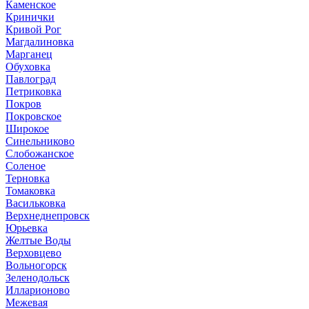
Каменское
Кринички
Кривой Рог
Магдалиновка
Марганец
Обуховка
Павлоград
Петриковка
Покров
Покровское
Широкое
Синельниково
Слобожанское
Соленое
Терновка
Томаковка
Васильковка
Верхнеднепровск
Юрьевка
Желтые Воды
Верховцево
Вольногорск
Зеленодольск
Илларионово
Межевая