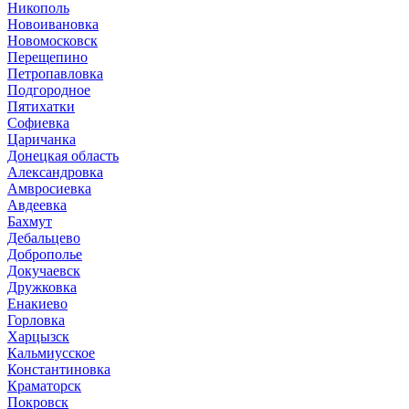
Никополь
Новоивановка
Новомосковск
Перещепино
Петропавловка
Подгородное
Пятихатки
Софиевка
Царичанка
Донецкая область
Александровка
Амвросиевка
Авдеевка
Бахмут
Дебальцево
Доброполье
Докучаевск
Дружковка
Енакиево
Горловка
Харцызск
Кальмиусское
Константиновка
Краматорск
Покровск