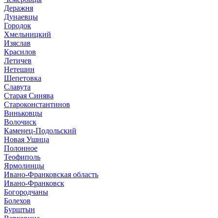
Деражня
Дунаевцы
Городок
Хмельницкий
Изяслав
Красилов
Летичев
Нетешин
Шепетовка
Славута
Старая Синява
Староконстантинов
Виньковцы
Волочиск
Каменец-Подольский
Новая Ушица
Полонное
Теофиполь
Ярмолинцы
Ивано-Франковская область
Ивано-Франковск
Богородчаны
Болехов
Бурштын