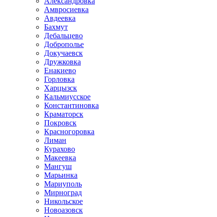
Александровка
Амвросиевка
Авдеевка
Бахмут
Дебальцево
Доброполье
Докучаевск
Дружковка
Енакиево
Горловка
Харцызск
Кальмиусское
Константиновка
Краматорск
Покровск
Красногоровка
Лиман
Курахово
Макеевка
Мангуш
Марьинка
Мариуполь
Мирноград
Никольское
Новоазовск