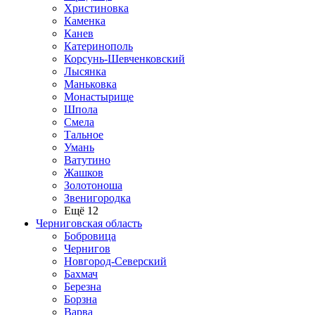
Христиновка
Каменка
Канев
Катеринополь
Корсунь-Шевченковский
Лысянка
Маньковка
Монастырище
Шпола
Смела
Тальное
Умань
Ватутино
Жашков
Золотоноша
Звенигородка
Ещё 12
Черниговская область
Бобровица
Чернигов
Новгород-Северский
Бахмач
Березна
Борзна
Варва