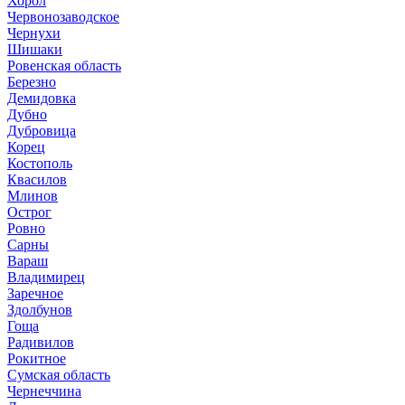
Хорол
Червонозаводское
Чернухи
Шишаки
Ровенская область
Березно
Демидовка
Дубно
Дубровица
Корец
Костополь
Квасилов
Млинов
Острог
Ровно
Сарны
Вараш
Владимирец
Заречное
Здолбунов
Гоща
Радивилов
Рокитное
Сумская область
Чернеччина