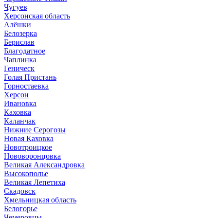
Чугуев
Херсонская область
Алёшки
Белозерка
Берислав
Благодатное
Чаплинка
Геническ
Голая Пристань
Горностаевка
Херсон
Ивановка
Каховка
Каланчак
Нижние Серогозы
Новая Каховка
Новотроицкое
Нововоронцовка
Великая Александровка
Высокополье
Великая Лепетиха
Скадовск
Хмельницкая область
Белогорье
Чемеровцы