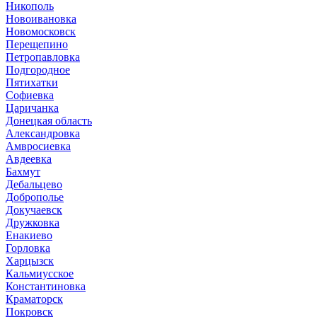
Никополь
Новоивановка
Новомосковск
Перещепино
Петропавловка
Подгородное
Пятихатки
Софиевка
Царичанка
Донецкая область
Александровка
Амвросиевка
Авдеевка
Бахмут
Дебальцево
Доброполье
Докучаевск
Дружковка
Енакиево
Горловка
Харцызск
Кальмиусское
Константиновка
Краматорск
Покровск