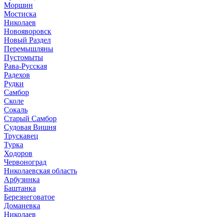
Моршин
Мостиска
Николаев
Новояворовск
Новый Раздел
Перемышляны
Пустомыты
Рава-Русская
Радехов
Рудки
Самбор
Сколе
Сокаль
Старый Самбор
Судовая Вишня
Трускавец
Турка
Ходоров
Червоноград
Николаевская область
Арбузинка
Баштанка
Березнеговатое
Доманевка
Николаев