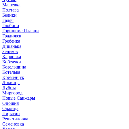
Машевка
Полтава
Белики
Гадяч
Глобино
Горишние Плавни
Градижск
Гребенка
Диканька
Зеньков
Карловка
Кобеляки
Козельщина
Котельва
Кременчук
Лохвица
Лубны
Миргород
Новые Санжары
Опошня
Оржица
Пирятин
Решетиловка
Семеновка