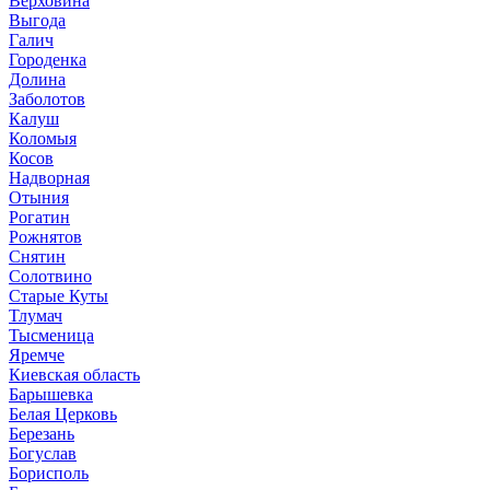
Верховина
Выгода
Галич
Городенка
Долина
Заболотов
Калуш
Коломыя
Косов
Надворная
Отыния
Рогатин
Рожнятов
Снятин
Солотвино
Старые Куты
Тлумач
Тысменица
Яремче
Киевская область
Барышевка
Белая Церковь
Березань
Богуслав
Борисполь