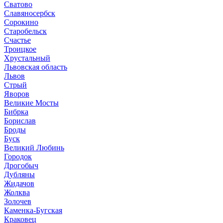
Сватово
Славяносербск
Сорокино
Старобельск
Счастье
Троицкое
Хрустальный
Львовская область
Львов
Стрый
Яворов
Великие Мосты
Бибрка
Борислав
Броды
Буск
Великий Любинь
Городок
Дрогобыч
Дубляны
Жидачов
Жолква
Золочев
Каменка-Бугская
Краковец