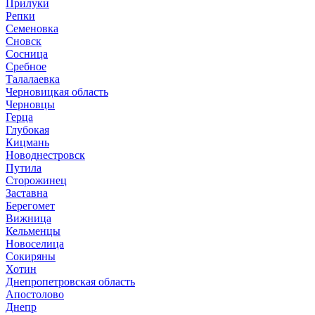
Прилуки
Репки
Семеновка
Сновск
Сосница
Сребное
Талалаевка
Черновицкая область
Черновцы
Герца
Глубокая
Кицмань
Новоднестровск
Путила
Сторожинец
Заставна
Берегомет
Вижница
Кельменцы
Новоселица
Сокиряны
Хотин
Днепропетровская область
Апостолово
Днепр