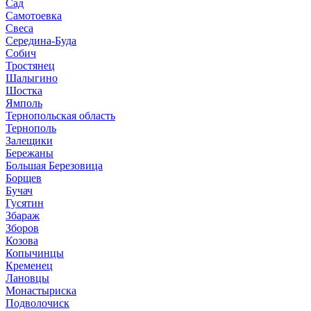
Сад
Самотоевка
Свеса
Середина-Буда
Собич
Тростянец
Шалыгино
Шостка
Ямполь
Тернопольская область
Тернополь
Залещики
Бережаны
Большая Березовица
Борщев
Бучач
Гусятин
Збараж
Зборов
Козова
Копычинцы
Кременец
Лановцы
Монастыриска
Подволочиск