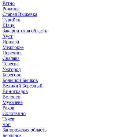
Ратно
Рожище
Старая Выжевка
Турийск
Шацк
Закарпатская область
Хуст
Иршава
Межгорье
Перечин
Свалява
Тересва
Ужгород
Берегово
Большой Бычков
Великий Березный
Виноградов
Воловец
Мукачеве
Рахов
Солотвино
Тячев
Чоп
Запорожская область
Бердянск