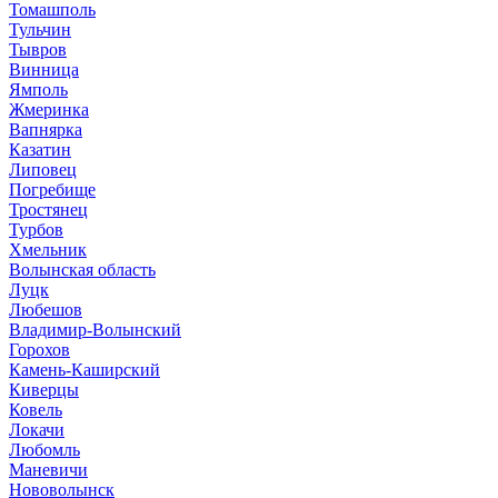
Томашполь
Тульчин
Тывров
Винница
Ямполь
Жмеринка
Вапнярка
Казатин
Липовец
Погребище
Тростянец
Турбов
Хмельник
Волынская область
Луцк
Любешов
Владимир-Волынский
Горохов
Камень-Каширский
Киверцы
Ковель
Локачи
Любомль
Маневичи
Нововолынск