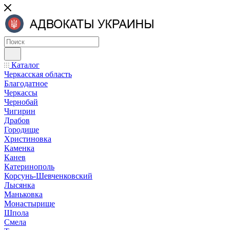
Каталог
Черкасская область
Благодатное
Черкассы
Чернобай
Чигирин
Драбов
Городище
Христиновка
Каменка
Канев
Катеринополь
Корсунь-Шевченковский
Лысянка
Маньковка
Монастырище
Шпола
Смела