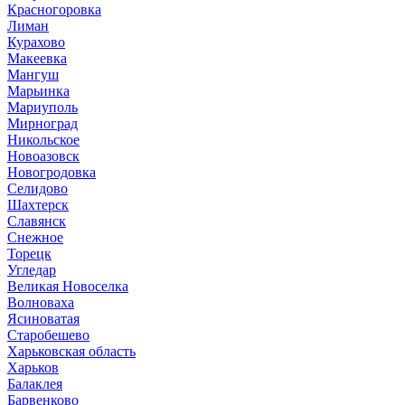
Красногоровка
Лиман
Курахово
Макеевка
Мангуш
Марьинка
Мариуполь
Мирноград
Никольское
Новоазовск
Новогродовка
Селидово
Шахтерск
Славянск
Снежное
Торецк
Угледар
Великая Новоселка
Волноваха
Ясиноватая
Старобешево
Харьковская область
Харьков
Балаклея
Барвенково