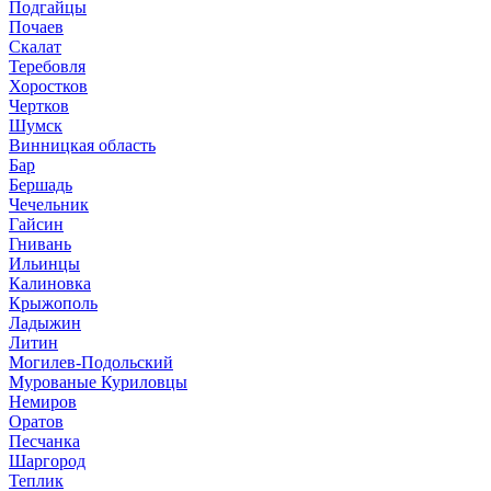
Подгайцы
Почаев
Скалат
Теребовля
Хоростков
Чертков
Шумск
Винницкая область
Бар
Бершадь
Чечельник
Гайсин
Гнивань
Ильинцы
Калиновка
Крыжополь
Ладыжин
Литин
Могилев-Подольский
Мурованые Куриловцы
Немиров
Оратов
Песчанка
Шаргород
Теплик