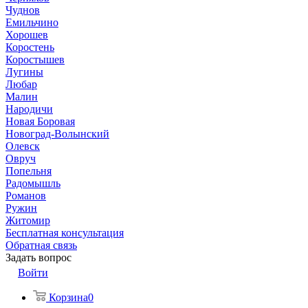
Чуднов
Емильчино
Хорошев
Коростень
Коростышев
Лугины
Любар
Малин
Народичи
Новая Боровая
Новоград-Волынский
Олевск
Овруч
Попельня
Радомышль
Романов
Ружин
Житомир
Бесплатная консультация
Обратная связь
Задать вопрос
Войти
Корзина
0