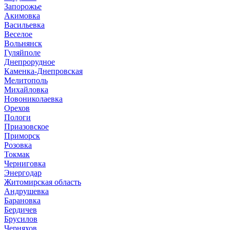
Запорожье
Акимовка
Васильевка
Веселое
Вольнянск
Гуляйполе
Днепрорудное
Каменка-Днепровская
Мелитополь
Михайловка
Новониколаевка
Орехов
Пологи
Приазовское
Приморск
Розовка
Токмак
Черниговка
Энергодар
Житомирская область
Андрушевка
Барановка
Бердичев
Брусилов
Черняхов