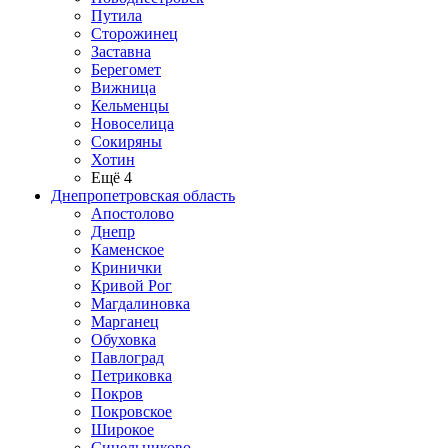
Путила
Сторожинец
Заставна
Берегомет
Вижница
Кельменцы
Новоселица
Сокиряны
Хотин
Ещё 4
Днепропетровская область
Апостолово
Днепр
Каменское
Кринички
Кривой Рог
Магдалиновка
Марганец
Обуховка
Павлоград
Петриковка
Покров
Покровское
Широкое
Синельниково