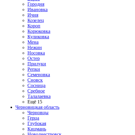
Городня
Ивановка
Ичня
Козелец
Короп
Корюковка
Куликовка
Мена
Нежин
Носовка
Остер
Прилуки
Репки
Семеновка
Сновск
Сосница
Сребное
Талалаевка
Ещё 15
Черновицкая область
Черновцы
Герца
Глубокая
Кицмань
Новоднестровск