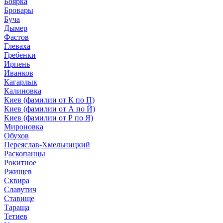
Боярка
Бровары
Буча
Дымер
Фастов
Глеваха
Гребенки
Ирпень
Иванков
Кагарлык
Калиновка
Киев (фамилии от К по П)
Киев (фамилии от А по Й)
Киев (фамилии от Р по Я)
Мироновка
Обухов
Переяслав-Хмельницкий
Раскопанцы
Рокитное
Ржищев
Сквира
Славутич
Ставище
Тараща
Тетиев