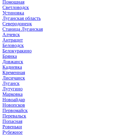
Помошная
Светловодск
Устиновка
Луганская область
Северодонецк
Станица Луганская
Алчевск
Антрацит
Беловодск
Белокуракино
Брянка
Довжанск
Кадиевка
Кременная
Лисичанск
Луганск
Лутугино
Марковка
Новоайдар
Новопсков
Первомайск
Перевальск
Попасная
Ровеньки
Рубежное