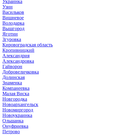
Украинка
Узин
Васильков
Вишневое
Володарка
Вышгород
Яготин
Згуровка
Кировоградская область
Кропивницкий
Александрия
Александровка
Гайворон
Добровеличковка
Долинская
Знаменка
Компанеевка
Малая Виска
Новгородка
Новоархангельск
Новомиргород
Новоукраинка
Ольшанка
Онуфриевка
Петрово