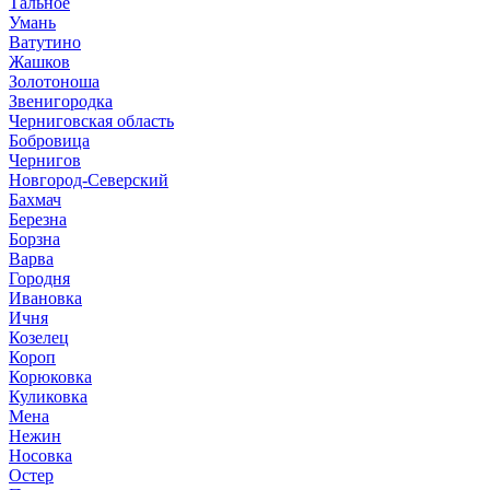
Тальное
Умань
Ватутино
Жашков
Золотоноша
Звенигородка
Черниговская область
Бобровица
Чернигов
Новгород-Северский
Бахмач
Березна
Борзна
Варва
Городня
Ивановка
Ичня
Козелец
Короп
Корюковка
Куликовка
Мена
Нежин
Носовка
Остер