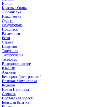
Килия
Красные Окны
Любашевка
Николаевка
Одесса
Овидиополь
Подольск
Раздельная
Рени
Сарата
Ширяево
Тарутино
Татарбунары
Теплодар
Великодолинское
Южный
Ананьев
Белгород-Днестровский
Великая Михайловка
Кодыма
Новая Ивановка
Саврань
Полтавская область
Большая Багачка
Чутово