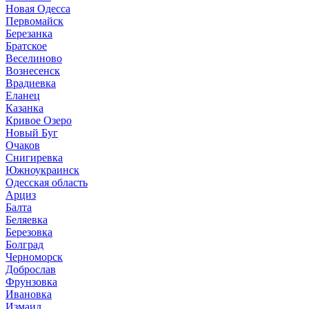
Новая Одесса
Первомайск
Березанка
Братское
Веселиново
Вознесенск
Врадиевка
Еланец
Казанка
Кривое Озеро
Новый Буг
Очаков
Снигиревка
Южноукраинск
Одесская область
Арциз
Балта
Беляевка
Березовка
Болград
Черноморск
Доброслав
Фрунзовка
Ивановка
Измаил