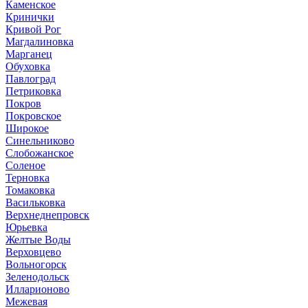
Каменское
Кринички
Кривой Рог
Магдалиновка
Марганец
Обуховка
Павлоград
Петриковка
Покров
Покровское
Широкое
Синельниково
Слобожанское
Соленое
Терновка
Томаковка
Васильковка
Верхнеднепровск
Юрьевка
Желтые Воды
Верховцево
Вольногорск
Зеленодольск
Илларионово
Межевая