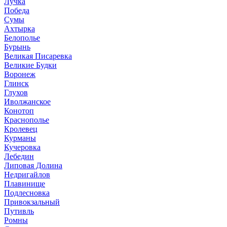
Лучка
Победа
Сумы
Ахтырка
Белополье
Бурынь
Великая Писаревка
Великие Будки
Воронеж
Глинск
Глухов
Иволжанское
Конотоп
Краснополье
Кролевец
Курманы
Кучеровка
Лебедин
Липовая Долина
Недригайлов
Плавинище
Подлесновка
Привокзальный
Путивль
Ромны