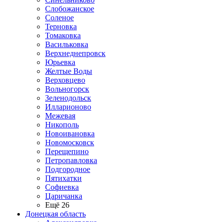
Слобожанское
Соленое
Терновка
Томаковка
Васильковка
Верхнеднепровск
Юрьевка
Желтые Воды
Верховцево
Вольногорск
Зеленодольск
Илларионово
Межевая
Никополь
Новоивановка
Новомосковск
Перещепино
Петропавловка
Подгородное
Пятихатки
Софиевка
Царичанка
Ещё 26
Донецкая область