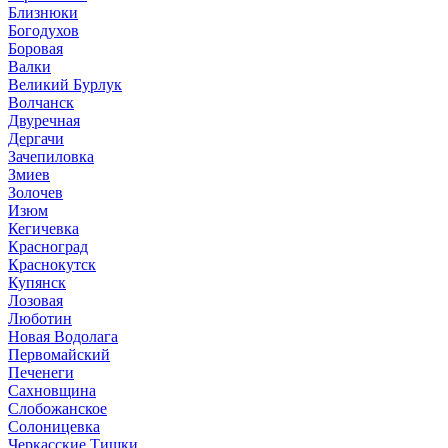
Близнюки
Богодухов
Боровая
Валки
Великий Бурлук
Волчанск
Двуречная
Дергачи
Зачепиловка
Змиев
Золочев
Изюм
Кегичевка
Красноград
Краснокутск
Купянск
Лозовая
Люботин
Новая Водолага
Первомайский
Печенеги
Сахновщина
Слобожанское
Солоницевка
Черкасские Тишки