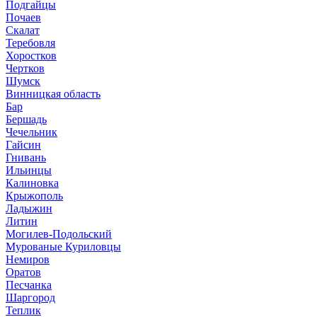
Подгайцы
Почаев
Скалат
Теребовля
Хоростков
Чертков
Шумск
Винницкая область
Бар
Бершадь
Чечельник
Гайсин
Гнивань
Ильинцы
Калиновка
Крыжополь
Ладыжин
Литин
Могилев-Подольский
Мурованые Куриловцы
Немиров
Оратов
Песчанка
Шаргород
Теплик