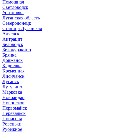
Помошная
Светловодск
Устиновка
Луганская область
Северодонецк
Станица Луганская
Алчевск
Антрацит
Беловодск
Белокуракино
Брянка
Довжанск
Кадиевка
Кременная
Лисичанск
Луганск
Лутугино
Марковка
Новоайдар
Новопсков
Первомайск
Перевальск
Попасная
Ровеньки
Рубежное