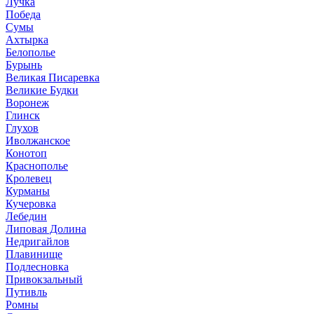
Лучка
Победа
Сумы
Ахтырка
Белополье
Бурынь
Великая Писаревка
Великие Будки
Воронеж
Глинск
Глухов
Иволжанское
Конотоп
Краснополье
Кролевец
Курманы
Кучеровка
Лебедин
Липовая Долина
Недригайлов
Плавинище
Подлесновка
Привокзальный
Путивль
Ромны