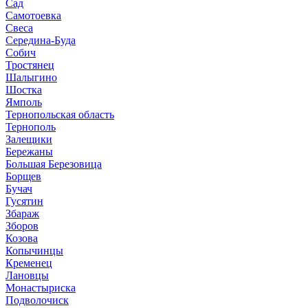
Сад
Самотоевка
Свеса
Середина-Буда
Собич
Тростянец
Шалыгино
Шостка
Ямполь
Тернопольская область
Тернополь
Залещики
Бережаны
Большая Березовица
Борщев
Бучач
Гусятин
Збараж
Зборов
Козова
Копычинцы
Кременец
Лановцы
Монастыриска
Подволочиск