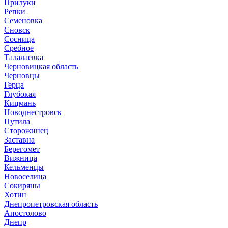
Прилуки
Репки
Семеновка
Сновск
Сосница
Сребное
Талалаевка
Черновицкая область
Черновцы
Герца
Глубокая
Кицмань
Новоднестровск
Путила
Сторожинец
Заставна
Берегомет
Вижница
Кельменцы
Новоселица
Сокиряны
Хотин
Днепропетровская область
Апостолово
Днепр