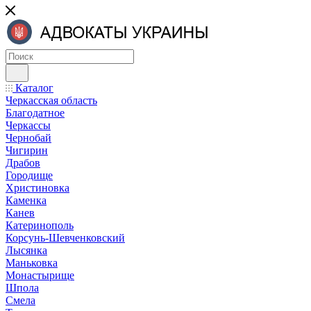
Каталог
Черкасская область
Благодатное
Черкассы
Чернобай
Чигирин
Драбов
Городище
Христиновка
Каменка
Канев
Катеринополь
Корсунь-Шевченковский
Лысянка
Маньковка
Монастырище
Шпола
Смела