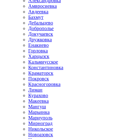
Александровка
Амвросиевка
Авдеевка
Бахмут
Дебальцево
Доброполье
Докучаевск
Дружковка
Енакиево
Горловка
Харцызск
Кальмиусское
Константиновка
Краматорск
Покровск
Красногоровка
Лиман
Курахово
Макеевка
Мангуш
Марьинка
Мариуполь
Мирноград
Никольское
Новоазовск