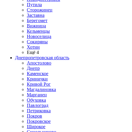
Путила
Сторожинец
Заставна
Берегомет
Вижница
Кельменцы
Новоселица
Сокиряны
Хотин
Ещё 4
Днепропетровская область
Апостолово
Днепр
Каменское
Кринички
Кривой Рог
Магдалиновка
Марганец
Обуховка
Павлоград
Петриковка
Покров
Покровское
Широкое
Синельниково