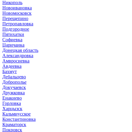
Никополь
Новоивановка
Новомосковск
Перещепино
Петропавловка
Подгородное
Пятихатки
Софиевка
Царичанка
Донецкая область
Александровка
Амвросиевка
Авдеевка
Бахмут
Дебальцево
Доброполье
Докучаевск
Дружковка
Енакиево
Горловка
Харцызск
Кальмиусское
Константиновка
Краматорск
Покровск