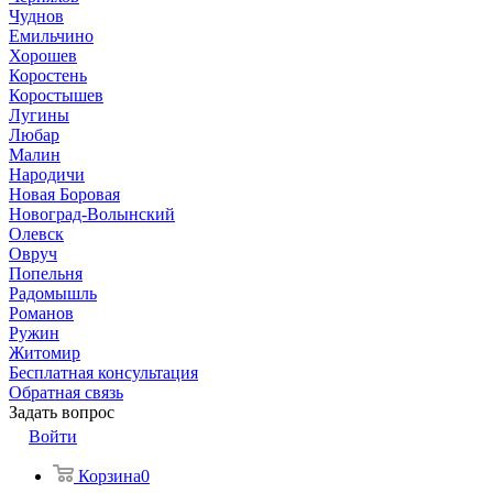
Чуднов
Емильчино
Хорошев
Коростень
Коростышев
Лугины
Любар
Малин
Народичи
Новая Боровая
Новоград-Волынский
Олевск
Овруч
Попельня
Радомышль
Романов
Ружин
Житомир
Бесплатная консультация
Обратная связь
Задать вопрос
Войти
Корзина
0