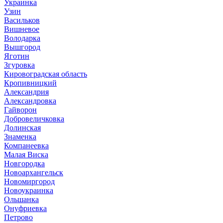
Украинка
Узин
Васильков
Вишневое
Володарка
Вышгород
Яготин
Згуровка
Кировоградская область
Кропивницкий
Александрия
Александровка
Гайворон
Добровеличковка
Долинская
Знаменка
Компанеевка
Малая Виска
Новгородка
Новоархангельск
Новомиргород
Новоукраинка
Ольшанка
Онуфриевка
Петрово