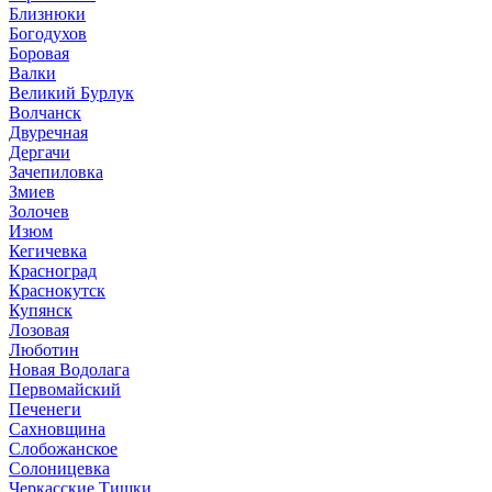
Близнюки
Богодухов
Боровая
Валки
Великий Бурлук
Волчанск
Двуречная
Дергачи
Зачепиловка
Змиев
Золочев
Изюм
Кегичевка
Красноград
Краснокутск
Купянск
Лозовая
Люботин
Новая Водолага
Первомайский
Печенеги
Сахновщина
Слобожанское
Солоницевка
Черкасские Тишки