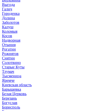
Верховина
Выгода
Галич
Городенка
Долина
Заболотов
Калуш
Коломыя
Косов
Надворная
Отыния
Рогатин
Рожнятов
Снятин
Солотвино
Старые Куты
Тлумач
Тысменица
Яремче
Киевская область
Барышевка
Белая Церковь
Березань
Богуслав
Борисполь