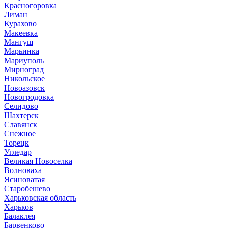
Красногоровка
Лиман
Курахово
Макеевка
Мангуш
Марьинка
Мариуполь
Мирноград
Никольское
Новоазовск
Новогродовка
Селидово
Шахтерск
Славянск
Снежное
Торецк
Угледар
Великая Новоселка
Волноваха
Ясиноватая
Старобешево
Харьковская область
Харьков
Балаклея
Барвенково