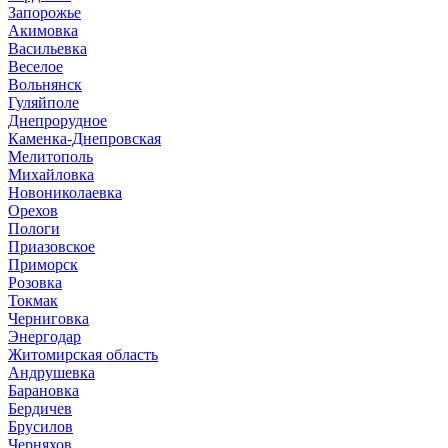
Запорожье
Акимовка
Васильевка
Веселое
Вольнянск
Гуляйполе
Днепрорудное
Каменка-Днепровская
Мелитополь
Михайловка
Новониколаевка
Орехов
Пологи
Приазовское
Приморск
Розовка
Токмак
Черниговка
Энергодар
Житомирская область
Андрушевка
Барановка
Бердичев
Брусилов
Черняхов