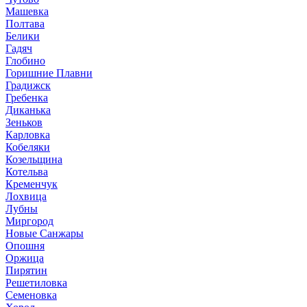
Машевка
Полтава
Белики
Гадяч
Глобино
Горишние Плавни
Градижск
Гребенка
Диканька
Зеньков
Карловка
Кобеляки
Козельщина
Котельва
Кременчук
Лохвица
Лубны
Миргород
Новые Санжары
Опошня
Оржица
Пирятин
Решетиловка
Семеновка