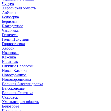
Чугуев
Херсонская область
Алёшки
Белозерка
Берислав
Благодатное
Чаплинка
Геническ
Голая Пристань
Горностаевка
Херсон
Ивановка
Каховка
Каланчак
Нижние Серогозы
Новая Каховка
Новотроицкое
Нововоронцовка
Великая Александровка
Высокополье
Великая Лепетиха
Скадовск
Хмельницкая область
Белогорье
Чемеровцы