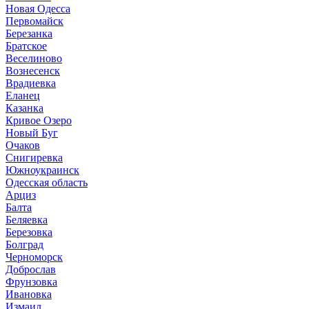
Новая Одесса
Первомайск
Березанка
Братское
Веселиново
Вознесенск
Врадиевка
Еланец
Казанка
Кривое Озеро
Новый Буг
Очаков
Снигиревка
Южноукраинск
Одесская область
Арциз
Балта
Беляевка
Березовка
Болград
Черноморск
Доброслав
Фрунзовка
Ивановка
Измаил