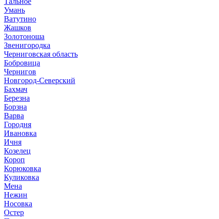
Тальное
Умань
Ватутино
Жашков
Золотоноша
Звенигородка
Черниговская область
Бобровица
Чернигов
Новгород-Северский
Бахмач
Березна
Борзна
Варва
Городня
Ивановка
Ичня
Козелец
Короп
Корюковка
Куликовка
Мена
Нежин
Носовка
Остер