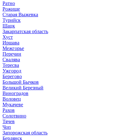
Ратно
Рожище
Старая Выжевка
Турийск
Шацк
Закарпатская область
Хуст
Иршава
Межгорье
Перечин
Свалява
Тересва
Ужгород
Берегово
Большой Бычков
Великий Березный
Виноградов
Воловец
Мукачеве
Рахов
Солотвино
Тячев
Чоп
Запорожская область
Бердянск