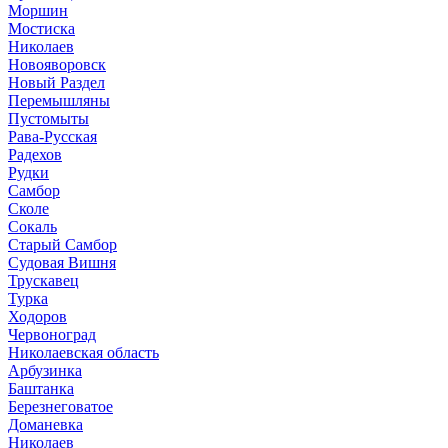
Моршин
Мостиска
Николаев
Новояворовск
Новый Раздел
Перемышляны
Пустомыты
Рава-Русская
Радехов
Рудки
Самбор
Сколе
Сокаль
Старый Самбор
Судовая Вишня
Трускавец
Турка
Ходоров
Червоноград
Николаевская область
Арбузинка
Баштанка
Березнеговатое
Доманевка
Николаев