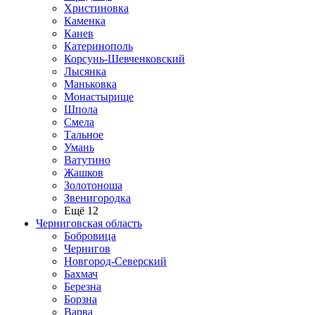
Христиновка
Каменка
Канев
Катеринополь
Корсунь-Шевченковский
Лысянка
Маньковка
Монастырище
Шпола
Смела
Тальное
Умань
Ватутино
Жашков
Золотоноша
Звенигородка
Ещё 12
Черниговская область
Бобровица
Чернигов
Новгород-Северский
Бахмач
Березна
Борзна
Варва