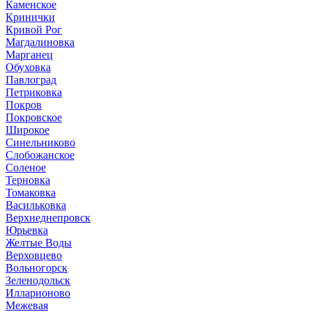
Каменское
Кринички
Кривой Рог
Магдалиновка
Марганец
Обуховка
Павлоград
Петриковка
Покров
Покровское
Широкое
Синельниково
Слобожанское
Соленое
Терновка
Томаковка
Васильковка
Верхнеднепровск
Юрьевка
Желтые Воды
Верховцево
Вольногорск
Зеленодольск
Илларионово
Межевая