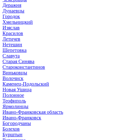
Деражня
Дунаевцы
Городок
Хмельницкий
Изяслав
Красилов
Летичев
Нетешин
Шепетовка
Славута
Старая Синява
Староконстантинов
Виньковцы
Волочиск
Каменец-Подольский
Новая Ушица
Полонное
Теофиполь
Ярмолинцы
Ивано-Франковская область
Ивано-Франковск
Богородчаны
Болехов
Бурштын