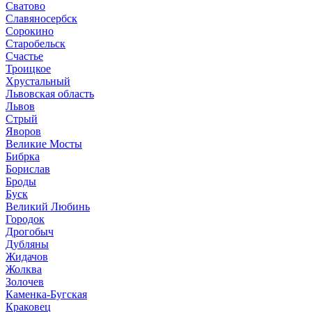
Сватово
Славяносербск
Сорокино
Старобельск
Счастье
Троицкое
Хрустальный
Львовская область
Львов
Стрый
Яворов
Великие Мосты
Бибрка
Борислав
Броды
Буск
Великий Любинь
Городок
Дрогобыч
Дубляны
Жидачов
Жолква
Золочев
Каменка-Бугская
Краковец