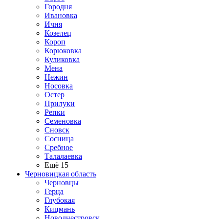
Городня
Ивановка
Ичня
Козелец
Короп
Корюковка
Куликовка
Мена
Нежин
Носовка
Остер
Прилуки
Репки
Семеновка
Сновск
Сосница
Сребное
Талалаевка
Ещё 15
Черновицкая область
Черновцы
Герца
Глубокая
Кицмань
Новоднестровск