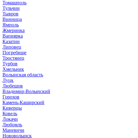
Томашполь
Тульчин
Тывров
Винница
Ямполь
Жмеринка
Вапнярка
Казатин
Липовец
Погребище
Тростянец
Турбов
Хмельник
Волынская область
Луцк
Любешов
Владимир-Волынский
Горохов
Камень-Каширский
Киверцы
Ковель
Локачи
Любомль
Маневичи
Нововолынск