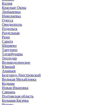
Килия
Красные Окны
Любашевка
Николаевка
Одесса
Овидиополь
Подольск
Раздельная
Рени
Сарата
Ширяево
Тарутино
Татарбунары
Теплодар
Великодолинское
Южный
Ананьев
Белгород-Днестровский
Великая Михайловка
Кодыма
Новая Ивановка
Саврань
Полтавская область
Большая Багачка
Чутово