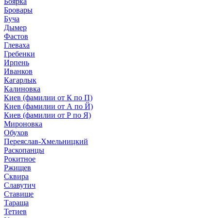
Боярка
Бровары
Буча
Дымер
Фастов
Глеваха
Гребенки
Ирпень
Иванков
Кагарлык
Калиновка
Киев (фамилии от К по П)
Киев (фамилии от А по Й)
Киев (фамилии от Р по Я)
Мироновка
Обухов
Переяслав-Хмельницкий
Раскопанцы
Рокитное
Ржищев
Сквира
Славутич
Ставище
Тараща
Тетиев