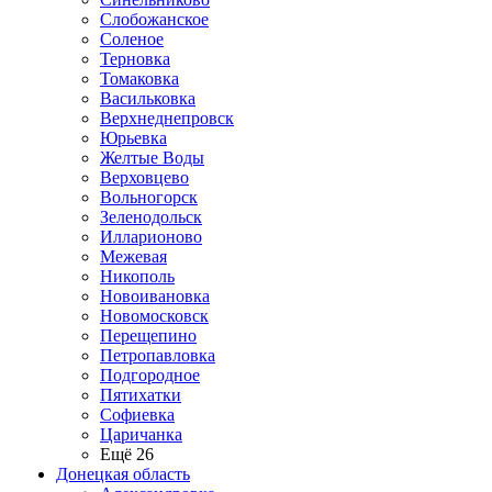
Слобожанское
Соленое
Терновка
Томаковка
Васильковка
Верхнеднепровск
Юрьевка
Желтые Воды
Верховцево
Вольногорск
Зеленодольск
Илларионово
Межевая
Никополь
Новоивановка
Новомосковск
Перещепино
Петропавловка
Подгородное
Пятихатки
Софиевка
Царичанка
Ещё 26
Донецкая область