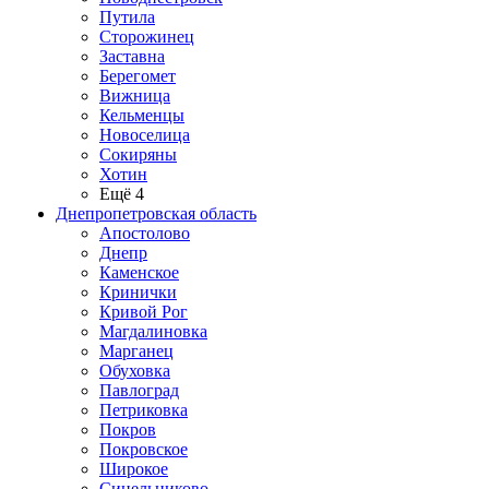
Путила
Сторожинец
Заставна
Берегомет
Вижница
Кельменцы
Новоселица
Сокиряны
Хотин
Ещё 4
Днепропетровская область
Апостолово
Днепр
Каменское
Кринички
Кривой Рог
Магдалиновка
Марганец
Обуховка
Павлоград
Петриковка
Покров
Покровское
Широкое
Синельниково