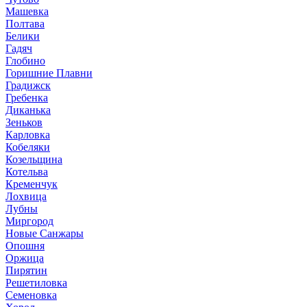
Машевка
Полтава
Белики
Гадяч
Глобино
Горишние Плавни
Градижск
Гребенка
Диканька
Зеньков
Карловка
Кобеляки
Козельщина
Котельва
Кременчук
Лохвица
Лубны
Миргород
Новые Санжары
Опошня
Оржица
Пирятин
Решетиловка
Семеновка