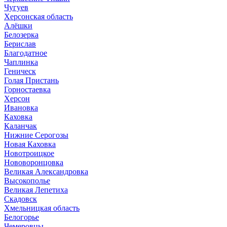
Чугуев
Херсонская область
Алёшки
Белозерка
Берислав
Благодатное
Чаплинка
Геническ
Голая Пристань
Горностаевка
Херсон
Ивановка
Каховка
Каланчак
Нижние Серогозы
Новая Каховка
Новотроицкое
Нововоронцовка
Великая Александровка
Высокополье
Великая Лепетиха
Скадовск
Хмельницкая область
Белогорье
Чемеровцы