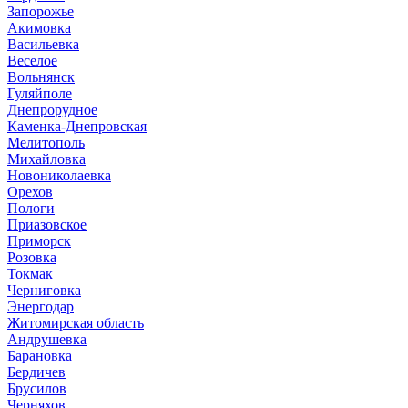
Запорожье
Акимовка
Васильевка
Веселое
Вольнянск
Гуляйполе
Днепрорудное
Каменка-Днепровская
Мелитополь
Михайловка
Новониколаевка
Орехов
Пологи
Приазовское
Приморск
Розовка
Токмак
Черниговка
Энергодар
Житомирская область
Андрушевка
Барановка
Бердичев
Брусилов
Черняхов