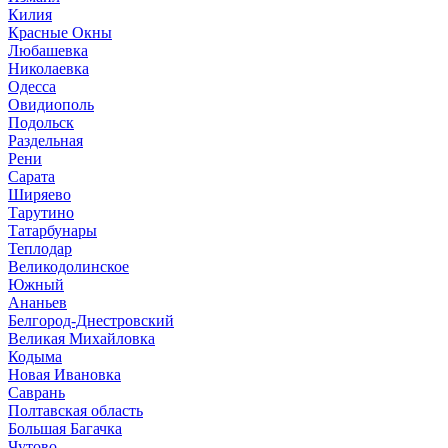
Килия
Красные Окны
Любашевка
Николаевка
Одесса
Овидиополь
Подольск
Раздельная
Рени
Сарата
Ширяево
Тарутино
Татарбунары
Теплодар
Великодолинское
Южный
Ананьев
Белгород-Днестровский
Великая Михайловка
Кодыма
Новая Ивановка
Саврань
Полтавская область
Большая Багачка
Чутово