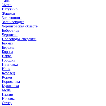
Тальное
Умань
Ватутино
Жашков
Золотоноша
Звенигородка
Черниговская область
Бобровица
Чернигов
Новгород-Северский
Бахмач
Березна
Борзна
Варва
Городня
Ивановка
Ичня
Козелец
Короп
Корюковка
Куликовка
Мена
Нежин
Носовка
Остер