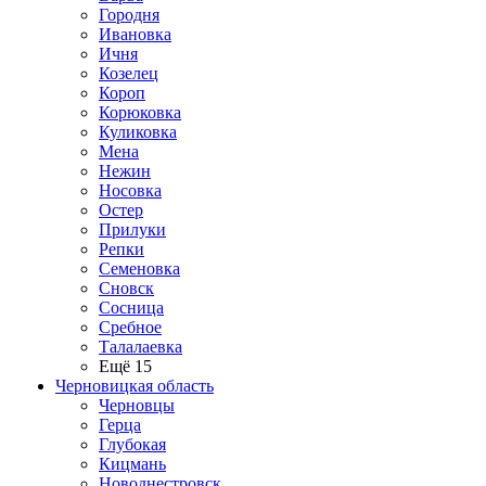
Городня
Ивановка
Ичня
Козелец
Короп
Корюковка
Куликовка
Мена
Нежин
Носовка
Остер
Прилуки
Репки
Семеновка
Сновск
Сосница
Сребное
Талалаевка
Ещё 15
Черновицкая область
Черновцы
Герца
Глубокая
Кицмань
Новоднестровск