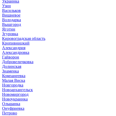
Украинка
Узин
Васильков
Вишневое
Володарка
Вышгород
Яготин
Згуровка
Кировоградская область
Кропивницкий
Александрия
Александровка
Гайворон
Добровеличковка
Долинская
Знаменка
Компанеевка
Малая Виска
Новгородка
Новоархангельск
Новомиргород
Новоукраинка
Ольшанка
Онуфриевка
Петрово