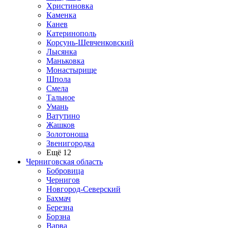
Христиновка
Каменка
Канев
Катеринополь
Корсунь-Шевченковский
Лысянка
Маньковка
Монастырище
Шпола
Смела
Тальное
Умань
Ватутино
Жашков
Золотоноша
Звенигородка
Ещё 12
Черниговская область
Бобровица
Чернигов
Новгород-Северский
Бахмач
Березна
Борзна
Варва