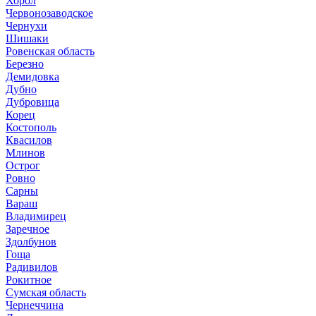
Хорол
Червонозаводское
Чернухи
Шишаки
Ровенская область
Березно
Демидовка
Дубно
Дубровица
Корец
Костополь
Квасилов
Млинов
Острог
Ровно
Сарны
Вараш
Владимирец
Заречное
Здолбунов
Гоща
Радивилов
Рокитное
Сумская область
Чернеччина