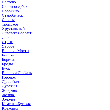
Сватово
Славяносербск
Сорокино
Старобельск
Счастье
Троицкое
Хрустальный
Львовская область
Львов
Стрый
Яворов
Великие Мосты
Бибрка
Борислав
Броды
Буск
Великий Любинь
Городок
Дрогобыч
Дубляны
Жидачов
Жолква
Золочев
Каменка-Бугская
Краковец