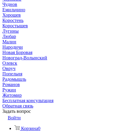
Чуднов
Емильчино
Хорошев
Коростень
Коростышев
Лугины
Любар
Малин
Народичи
Новая Боровая
Новоград-Волынский
Олевск
Овруч
Попельня
Радомышль
Романов
Ружин
Житомир
Бесплатная консультация
Обратная связь
Задать вопрос
Войти
Корзина
0