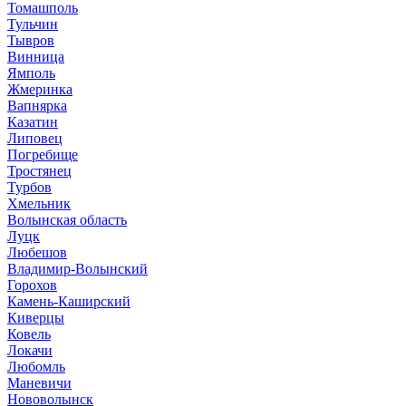
Томашполь
Тульчин
Тывров
Винница
Ямполь
Жмеринка
Вапнярка
Казатин
Липовец
Погребище
Тростянец
Турбов
Хмельник
Волынская область
Луцк
Любешов
Владимир-Волынский
Горохов
Камень-Каширский
Киверцы
Ковель
Локачи
Любомль
Маневичи
Нововолынск