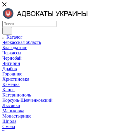
Каталог
Черкасская область
Благодатное
Черкассы
Чернобай
Чигирин
Драбов
Городище
Христиновка
Каменка
Канев
Катеринополь
Корсунь-Шевченковский
Лысянка
Маньковка
Монастырище
Шпола
Смела