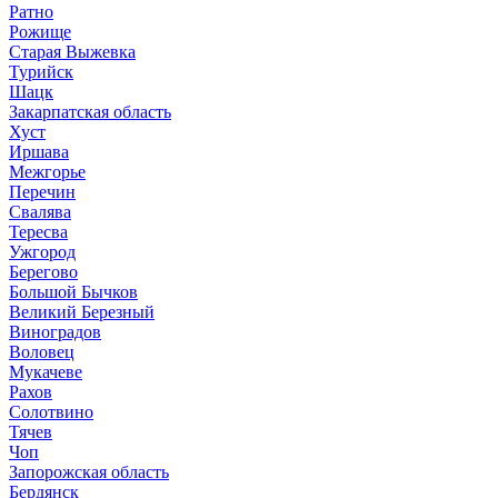
Ратно
Рожище
Старая Выжевка
Турийск
Шацк
Закарпатская область
Хуст
Иршава
Межгорье
Перечин
Свалява
Тересва
Ужгород
Берегово
Большой Бычков
Великий Березный
Виноградов
Воловец
Мукачеве
Рахов
Солотвино
Тячев
Чоп
Запорожская область
Бердянск