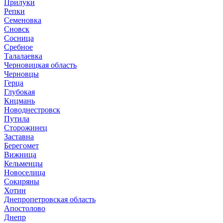
Прилуки
Репки
Семеновка
Сновск
Сосница
Сребное
Талалаевка
Черновицкая область
Черновцы
Герца
Глубокая
Кицмань
Новоднестровск
Путила
Сторожинец
Заставна
Берегомет
Вижница
Кельменцы
Новоселица
Сокиряны
Хотин
Днепропетровская область
Апостолово
Днепр