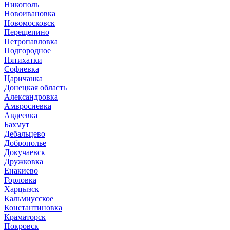
Никополь
Новоивановка
Новомосковск
Перещепино
Петропавловка
Подгородное
Пятихатки
Софиевка
Царичанка
Донецкая область
Александровка
Амвросиевка
Авдеевка
Бахмут
Дебальцево
Доброполье
Докучаевск
Дружковка
Енакиево
Горловка
Харцызск
Кальмиусское
Константиновка
Краматорск
Покровск