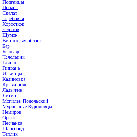
Подгайцы
Почаев
Скалат
Теребовля
Хоростков
Чертков
Шумск
Винницкая область
Бар
Бершадь
Чечельник
Гайсин
Гнивань
Ильинцы
Калиновка
Крыжополь
Ладыжин
Литин
Могилев-Подольский
Мурованые Куриловцы
Немиров
Оратов
Песчанка
Шаргород
Теплик