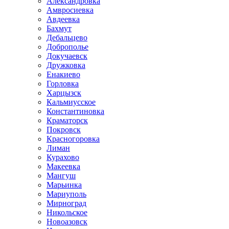
Александровка
Амвросиевка
Авдеевка
Бахмут
Дебальцево
Доброполье
Докучаевск
Дружковка
Енакиево
Горловка
Харцызск
Кальмиусское
Константиновка
Краматорск
Покровск
Красногоровка
Лиман
Курахово
Макеевка
Мангуш
Марьинка
Мариуполь
Мирноград
Никольское
Новоазовск