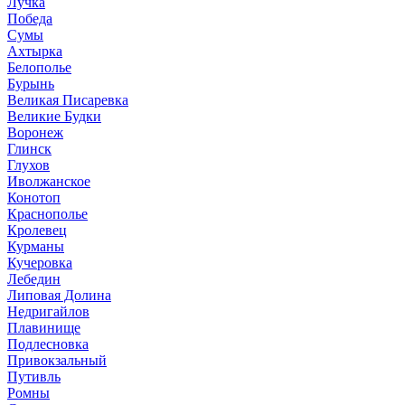
Лучка
Победа
Сумы
Ахтырка
Белополье
Бурынь
Великая Писаревка
Великие Будки
Воронеж
Глинск
Глухов
Иволжанское
Конотоп
Краснополье
Кролевец
Курманы
Кучеровка
Лебедин
Липовая Долина
Недригайлов
Плавинище
Подлесновка
Привокзальный
Путивль
Ромны