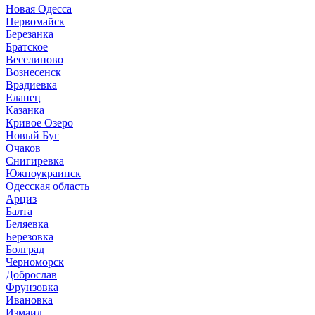
Новая Одесса
Первомайск
Березанка
Братское
Веселиново
Вознесенск
Врадиевка
Еланец
Казанка
Кривое Озеро
Новый Буг
Очаков
Снигиревка
Южноукраинск
Одесская область
Арциз
Балта
Беляевка
Березовка
Болград
Черноморск
Доброслав
Фрунзовка
Ивановка
Измаил