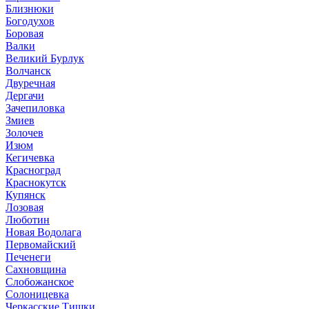
Близнюки
Богодухов
Боровая
Валки
Великий Бурлук
Волчанск
Двуречная
Дергачи
Зачепиловка
Змиев
Золочев
Изюм
Кегичевка
Красноград
Краснокутск
Купянск
Лозовая
Люботин
Новая Водолага
Первомайский
Печенеги
Сахновщина
Слобожанское
Солоницевка
Черкасские Тишки