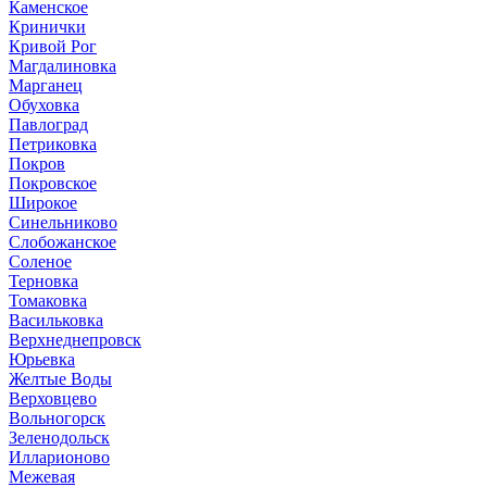
Каменское
Кринички
Кривой Рог
Магдалиновка
Марганец
Обуховка
Павлоград
Петриковка
Покров
Покровское
Широкое
Синельниково
Слобожанское
Соленое
Терновка
Томаковка
Васильковка
Верхнеднепровск
Юрьевка
Желтые Воды
Верховцево
Вольногорск
Зеленодольск
Илларионово
Межевая