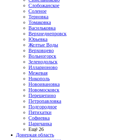
Слобожанское
Соленое
Терновка
Томаковка
Васильковка
Верхнеднепровск
Юрьевка
Желтые Воды
Верховцево
Вольногорск
Зеленодольск
Илларионово
Межевая
Никополь
Новоивановка
Новомосковск
Перещепино
Петропавловка
Подгородное
Пятихатки
Софиевка
Царичанка
Ещё 26
Донецкая область