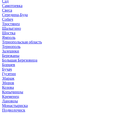
Сад
Самотоевка
Свеса
Середина-Буда
Собич
Тростянец
Шалыгино
Шостка
Ямполь
Тернопольская область
Тернополь
Залещики
Бережаны
Большая Березовица
Борщев
Бучач
Гусятин
Збараж
Зборов
Козова
Копычинцы
Кременец
Лановцы
Монастыриска
Подволочиск