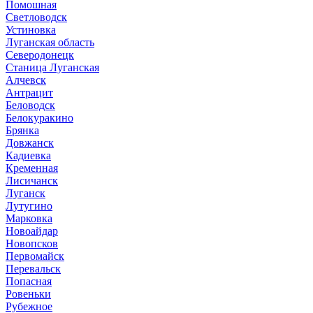
Помошная
Светловодск
Устиновка
Луганская область
Северодонецк
Станица Луганская
Алчевск
Антрацит
Беловодск
Белокуракино
Брянка
Довжанск
Кадиевка
Кременная
Лисичанск
Луганск
Лутугино
Марковка
Новоайдар
Новопсков
Первомайск
Перевальск
Попасная
Ровеньки
Рубежное