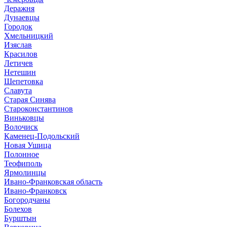
Деражня
Дунаевцы
Городок
Хмельницкий
Изяслав
Красилов
Летичев
Нетешин
Шепетовка
Славута
Старая Синява
Староконстантинов
Виньковцы
Волочиск
Каменец-Подольский
Новая Ушица
Полонное
Теофиполь
Ярмолинцы
Ивано-Франковская область
Ивано-Франковск
Богородчаны
Болехов
Бурштын