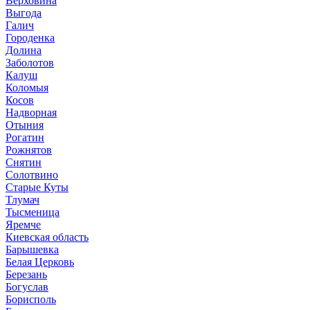
Верховина
Выгода
Галич
Городенка
Долина
Заболотов
Калуш
Коломыя
Косов
Надворная
Отыния
Рогатин
Рожнятов
Снятин
Солотвино
Старые Куты
Тлумач
Тысменица
Яремче
Киевская область
Барышевка
Белая Церковь
Березань
Богуслав
Борисполь