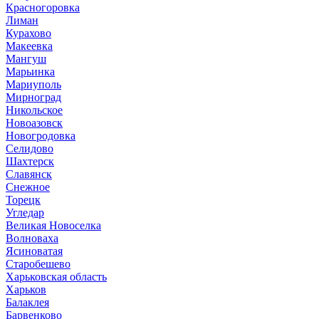
Красногоровка
Лиман
Курахово
Макеевка
Мангуш
Марьинка
Мариуполь
Мирноград
Никольское
Новоазовск
Новогродовка
Селидово
Шахтерск
Славянск
Снежное
Торецк
Угледар
Великая Новоселка
Волноваха
Ясиноватая
Старобешево
Харьковская область
Харьков
Балаклея
Барвенково