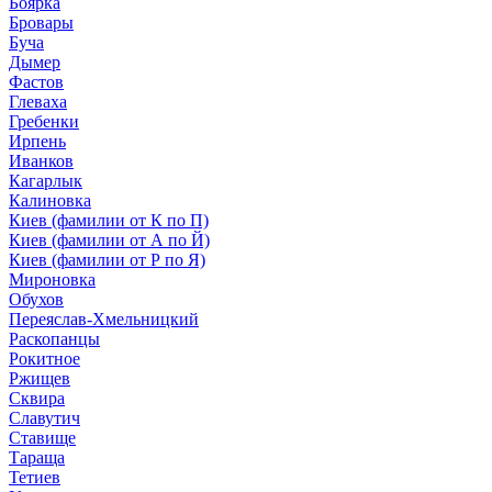
Боярка
Бровары
Буча
Дымер
Фастов
Глеваха
Гребенки
Ирпень
Иванков
Кагарлык
Калиновка
Киев (фамилии от К по П)
Киев (фамилии от А по Й)
Киев (фамилии от Р по Я)
Мироновка
Обухов
Переяслав-Хмельницкий
Раскопанцы
Рокитное
Ржищев
Сквира
Славутич
Ставище
Тараща
Тетиев