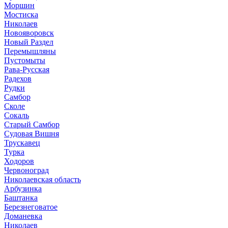
Моршин
Мостиска
Николаев
Новояворовск
Новый Раздел
Перемышляны
Пустомыты
Рава-Русская
Радехов
Рудки
Самбор
Сколе
Сокаль
Старый Самбор
Судовая Вишня
Трускавец
Турка
Ходоров
Червоноград
Николаевская область
Арбузинка
Баштанка
Березнеговатое
Доманевка
Николаев