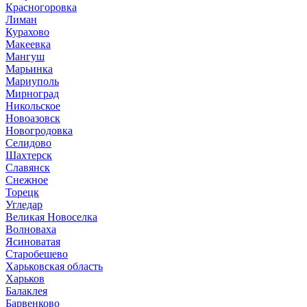
Красногоровка
Лиман
Курахово
Макеевка
Мангуш
Марьинка
Мариуполь
Мирноград
Никольское
Новоазовск
Новогродовка
Селидово
Шахтерск
Славянск
Снежное
Торецк
Угледар
Великая Новоселка
Волноваха
Ясиноватая
Старобешево
Харьковская область
Харьков
Балаклея
Барвенково