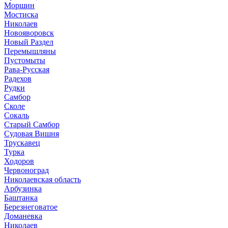
Моршин
Мостиска
Николаев
Новояворовск
Новый Раздел
Перемышляны
Пустомыты
Рава-Русская
Радехов
Рудки
Самбор
Сколе
Сокаль
Старый Самбор
Судовая Вишня
Трускавец
Турка
Ходоров
Червоноград
Николаевская область
Арбузинка
Баштанка
Березнеговатое
Доманевка
Николаев