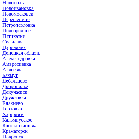
Никополь
Новоивановка
Новомосковск
Перещепино
Петропавловка
Подгородное
Пятихатки
Софиевка
Царичанка
Донецкая область
Александровка
Амвросиевка
Авдеевка
Бахмут
Дебальцево
Доброполье
Докучаевск
Дружковка
Енакиево
Горловка
Харцызск
Кальмиусское
Константиновка
Краматорск
Покровск