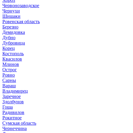
Хорол
Червонозаводское
Чернухи
Шишаки
Ровенская область
Березно
Демидовка
Дубно
Дубровица
Корец
Костополь
Квасилов
Млинов
Острог
Ровно
Сарны
Вараш
Владимирец
Заречное
Здолбунов
Гоща
Радивилов
Рокитное
Сумская область
Чернеччина