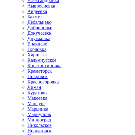
Александровка
Амвросиевка
Авдеевка
Бахмут
Дебальцево
Доброполье
Докучаевск
Дружковка
Енакиево
Горловка
Харцызск
Кальмиусское
Константиновка
Краматорск
Покровск
Красногоровка
Лиман
Курахово
Макеевка
Мангуш
Марьинка
Мариуполь
Мирноград
Никольское
Новоазовск