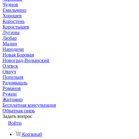
Чуднов
Емильчино
Хорошев
Коростень
Коростышев
Лугины
Любар
Малин
Народичи
Новая Боровая
Новоград-Волынский
Олевск
Овруч
Попельня
Радомышль
Романов
Ружин
Житомир
Бесплатная консультация
Обратная связь
Задать вопрос
Войти
Корзина
0