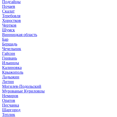
Подгайцы
Почаев
Скалат
Теребовля
Хоростков
Чертков
Шумск
Винницкая область
Бар
Бершадь
Чечельник
Гайсин
Гнивань
Ильинцы
Калиновка
Крыжополь
Ладыжин
Литин
Могилев-Подольский
Мурованые Куриловцы
Немиров
Оратов
Песчанка
Шаргород
Теплик