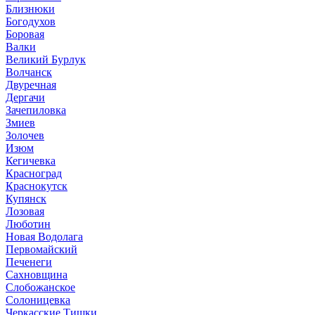
Близнюки
Богодухов
Боровая
Валки
Великий Бурлук
Волчанск
Двуречная
Дергачи
Зачепиловка
Змиев
Золочев
Изюм
Кегичевка
Красноград
Краснокутск
Купянск
Лозовая
Люботин
Новая Водолага
Первомайский
Печенеги
Сахновщина
Слобожанское
Солоницевка
Черкасские Тишки