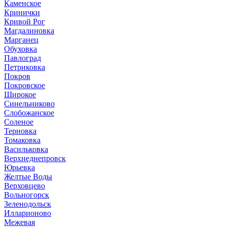
Каменское
Кринички
Кривой Рог
Магдалиновка
Марганец
Обуховка
Павлоград
Петриковка
Покров
Покровское
Широкое
Синельниково
Слобожанское
Соленое
Терновка
Томаковка
Васильковка
Верхнеднепровск
Юрьевка
Желтые Воды
Верховцево
Вольногорск
Зеленодольск
Илларионово
Межевая