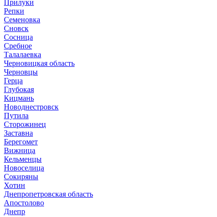
Прилуки
Репки
Семеновка
Сновск
Сосница
Сребное
Талалаевка
Черновицкая область
Черновцы
Герца
Глубокая
Кицмань
Новоднестровск
Путила
Сторожинец
Заставна
Берегомет
Вижница
Кельменцы
Новоселица
Сокиряны
Хотин
Днепропетровская область
Апостолово
Днепр