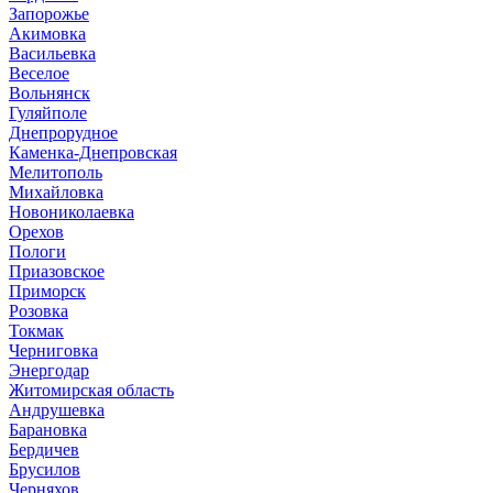
Запорожье
Акимовка
Васильевка
Веселое
Вольнянск
Гуляйполе
Днепрорудное
Каменка-Днепровская
Мелитополь
Михайловка
Новониколаевка
Орехов
Пологи
Приазовское
Приморск
Розовка
Токмак
Черниговка
Энергодар
Житомирская область
Андрушевка
Барановка
Бердичев
Брусилов
Черняхов