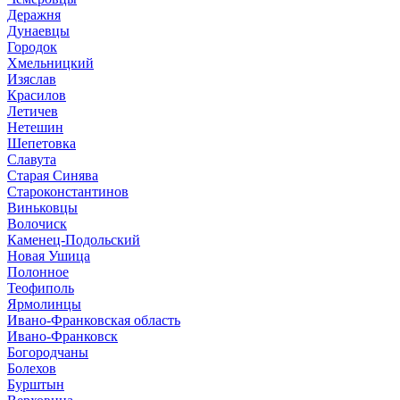
Деражня
Дунаевцы
Городок
Хмельницкий
Изяслав
Красилов
Летичев
Нетешин
Шепетовка
Славута
Старая Синява
Староконстантинов
Виньковцы
Волочиск
Каменец-Подольский
Новая Ушица
Полонное
Теофиполь
Ярмолинцы
Ивано-Франковская область
Ивано-Франковск
Богородчаны
Болехов
Бурштын