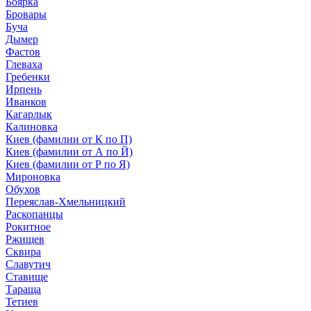
Боярка
Бровары
Буча
Дымер
Фастов
Глеваха
Гребенки
Ирпень
Иванков
Кагарлык
Калиновка
Киев (фамилии от К по П)
Киев (фамилии от А по Й)
Киев (фамилии от Р по Я)
Мироновка
Обухов
Переяслав-Хмельницкий
Раскопанцы
Рокитное
Ржищев
Сквира
Славутич
Ставище
Тараща
Тетиев