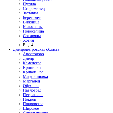
Путила
Сторожинец
Заставна
Берегомет
Вижница
Кельменцы
Новоселица
Сокиряны
Хотин
Ещё 4
Днепропетровская область
Апостолово
Днепр
Каменское
Кринички
Кривой Рог
Магдалиновка
Марганец
Обуховка
Павлоград
Петриковка
Покров
Покровское
Широкое
Синельниково