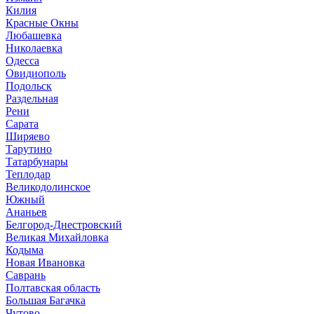
Килия
Красные Окны
Любашевка
Николаевка
Одесса
Овидиополь
Подольск
Раздельная
Рени
Сарата
Ширяево
Тарутино
Татарбунары
Теплодар
Великодолинское
Южный
Ананьев
Белгород-Днестровский
Великая Михайловка
Кодыма
Новая Ивановка
Саврань
Полтавская область
Большая Багачка
Чутово