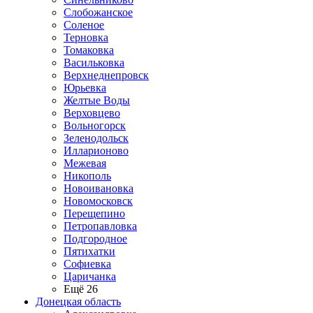
Слобожанское
Соленое
Терновка
Томаковка
Васильковка
Верхнеднепровск
Юрьевка
Желтые Воды
Верховцево
Вольногорск
Зеленодольск
Илларионово
Межевая
Никополь
Новоивановка
Новомосковск
Перещепино
Петропавловка
Подгородное
Пятихатки
Софиевка
Царичанка
Ещё 26
Донецкая область