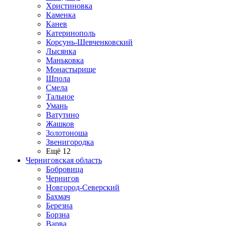
Христиновка
Каменка
Канев
Катеринополь
Корсунь-Шевченковский
Лысянка
Маньковка
Монастырище
Шпола
Смела
Тальное
Умань
Ватутино
Жашков
Золотоноша
Звенигородка
Ещё 12
Черниговская область
Бобровица
Чернигов
Новгород-Северский
Бахмач
Березна
Борзна
Варва