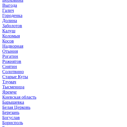
Верховина
Выгода
Галич
Городенка
Долина
Заболотов
Калуш
Коломыя
Косов
Надворная
Отыния
Рогатин
Рожнятов
Снятин
Солотвино
Старые Куты
Тлумач
Тысменица
Яремче
Киевская область
Барышевка
Белая Церковь
Березань
Богуслав
Борисполь