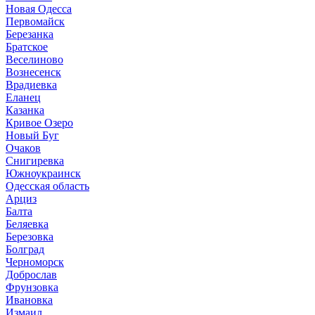
Новая Одесса
Первомайск
Березанка
Братское
Веселиново
Вознесенск
Врадиевка
Еланец
Казанка
Кривое Озеро
Новый Буг
Очаков
Снигиревка
Южноукраинск
Одесская область
Арциз
Балта
Беляевка
Березовка
Болград
Черноморск
Доброслав
Фрунзовка
Ивановка
Измаил