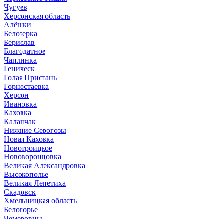
Чугуев
Херсонская область
Алёшки
Белозерка
Берислав
Благодатное
Чаплинка
Геническ
Голая Пристань
Горностаевка
Херсон
Ивановка
Каховка
Каланчак
Нижние Серогозы
Новая Каховка
Новотроицкое
Нововоронцовка
Великая Александровка
Высокополье
Великая Лепетиха
Скадовск
Хмельницкая область
Белогорье
Чемеровцы