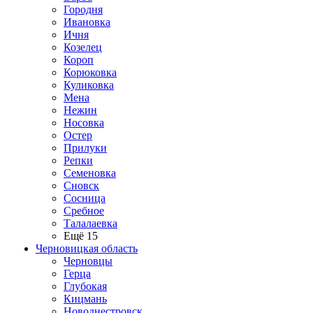
Городня
Ивановка
Ичня
Козелец
Короп
Корюковка
Куликовка
Мена
Нежин
Носовка
Остер
Прилуки
Репки
Семеновка
Сновск
Сосница
Сребное
Талалаевка
Ещё 15
Черновицкая область
Черновцы
Герца
Глубокая
Кицмань
Новоднестровск