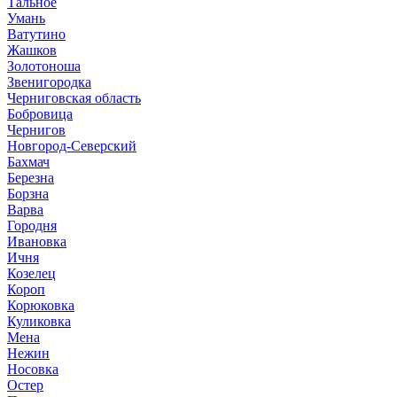
Тальное
Умань
Ватутино
Жашков
Золотоноша
Звенигородка
Черниговская область
Бобровица
Чернигов
Новгород-Северский
Бахмач
Березна
Борзна
Варва
Городня
Ивановка
Ичня
Козелец
Короп
Корюковка
Куликовка
Мена
Нежин
Носовка
Остер