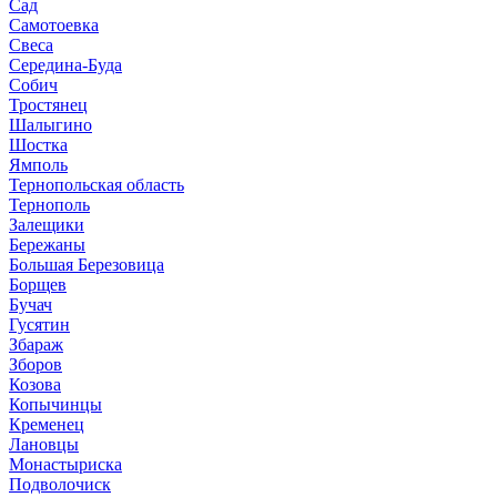
Сад
Самотоевка
Свеса
Середина-Буда
Собич
Тростянец
Шалыгино
Шостка
Ямполь
Тернопольская область
Тернополь
Залещики
Бережаны
Большая Березовица
Борщев
Бучач
Гусятин
Збараж
Зборов
Козова
Копычинцы
Кременец
Лановцы
Монастыриска
Подволочиск