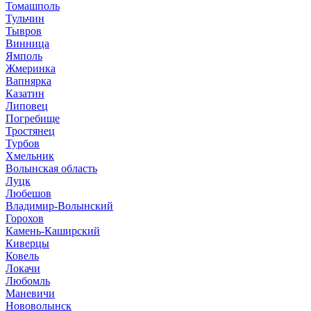
Томашполь
Тульчин
Тывров
Винница
Ямполь
Жмеринка
Вапнярка
Казатин
Липовец
Погребище
Тростянец
Турбов
Хмельник
Волынская область
Луцк
Любешов
Владимир-Волынский
Горохов
Камень-Каширский
Киверцы
Ковель
Локачи
Любомль
Маневичи
Нововолынск