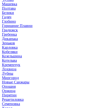
Машевка
Полтава
Белики
Гадяч
Глобино
Горишние Плавни
Градижск
Гребенка
Диканька
Зеньков
Карловка
Кобеляки
Козельщина
Котельва
Кременчук
Лохвица
Лубны
Миргород
Новые Санжары
Опошня
Оржица
Пирятин
Решетиловка
Семеновка