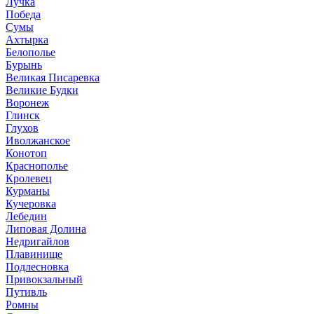
Лучка
Победа
Сумы
Ахтырка
Белополье
Бурынь
Великая Писаревка
Великие Будки
Воронеж
Глинск
Глухов
Иволжанское
Конотоп
Краснополье
Кролевец
Курманы
Кучеровка
Лебедин
Липовая Долина
Недригайлов
Плавинище
Подлесновка
Привокзальный
Путивль
Ромны