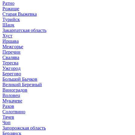
Ратно
Рожище
Старая Выжевка
Турийск
Шацк
Закарпатская область
Хуст
Иршава
Межгорье
Перечин
Свалява
Тересва
Ужгород
Берегово
Большой Бычков
Великий Березный
Виноградов
Воловец
Мукачеве
Рахов
Солотвино
Тячев
Чоп
Запорожская область
Бердянск