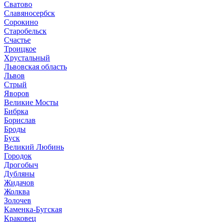
Сватово
Славяносербск
Сорокино
Старобельск
Счастье
Троицкое
Хрустальный
Львовская область
Львов
Стрый
Яворов
Великие Мосты
Бибрка
Борислав
Броды
Буск
Великий Любинь
Городок
Дрогобыч
Дубляны
Жидачов
Жолква
Золочев
Каменка-Бугская
Краковец