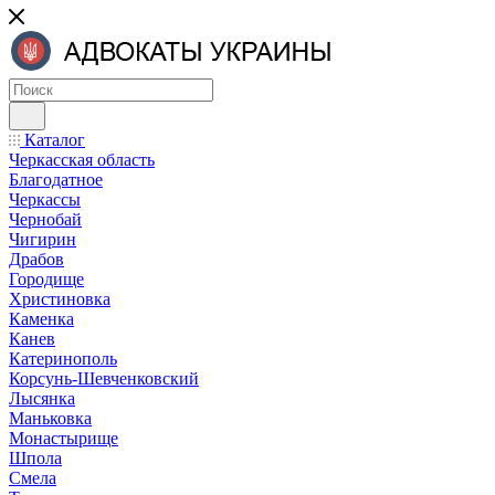
Каталог
Черкасская область
Благодатное
Черкассы
Чернобай
Чигирин
Драбов
Городище
Христиновка
Каменка
Канев
Катеринополь
Корсунь-Шевченковский
Лысянка
Маньковка
Монастырище
Шпола
Смела