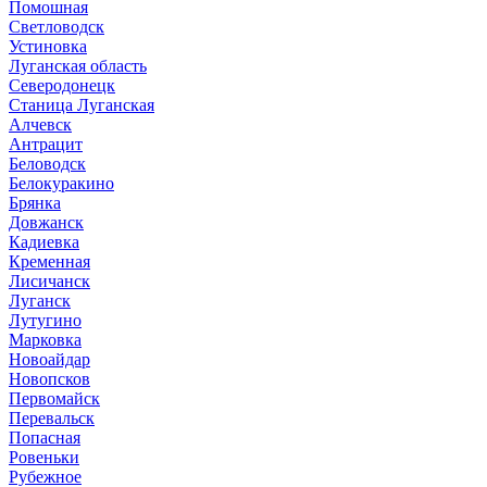
Помошная
Светловодск
Устиновка
Луганская область
Северодонецк
Станица Луганская
Алчевск
Антрацит
Беловодск
Белокуракино
Брянка
Довжанск
Кадиевка
Кременная
Лисичанск
Луганск
Лутугино
Марковка
Новоайдар
Новопсков
Первомайск
Перевальск
Попасная
Ровеньки
Рубежное