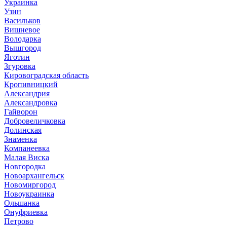
Украинка
Узин
Васильков
Вишневое
Володарка
Вышгород
Яготин
Згуровка
Кировоградская область
Кропивницкий
Александрия
Александровка
Гайворон
Добровеличковка
Долинская
Знаменка
Компанеевка
Малая Виска
Новгородка
Новоархангельск
Новомиргород
Новоукраинка
Ольшанка
Онуфриевка
Петрово