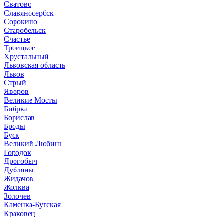
Сватово
Славяносербск
Сорокино
Старобельск
Счастье
Троицкое
Хрустальный
Львовская область
Львов
Стрый
Яворов
Великие Мосты
Бибрка
Борислав
Броды
Буск
Великий Любинь
Городок
Дрогобыч
Дубляны
Жидачов
Жолква
Золочев
Каменка-Бугская
Краковец