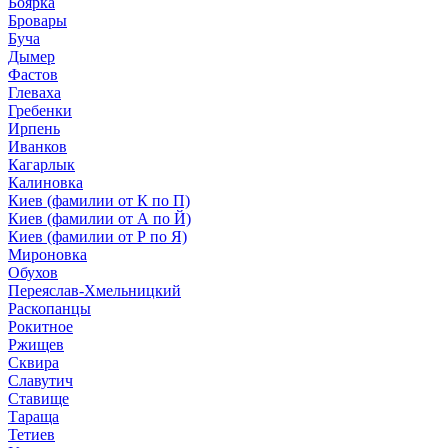
Боярка
Бровары
Буча
Дымер
Фастов
Глеваха
Гребенки
Ирпень
Иванков
Кагарлык
Калиновка
Киев (фамилии от К по П)
Киев (фамилии от А по Й)
Киев (фамилии от Р по Я)
Мироновка
Обухов
Переяслав-Хмельницкий
Раскопанцы
Рокитное
Ржищев
Сквира
Славутич
Ставище
Тараща
Тетиев