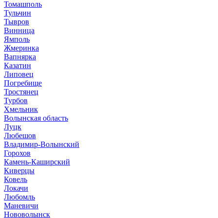
Томашполь
Тульчин
Тывров
Винница
Ямполь
Жмеринка
Вапнярка
Казатин
Липовец
Погребище
Тростянец
Турбов
Хмельник
Волынская область
Луцк
Любешов
Владимир-Волынский
Горохов
Камень-Каширский
Киверцы
Ковель
Локачи
Любомль
Маневичи
Нововолынск