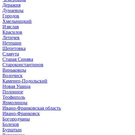
Деражня
Дунаевцы
Городок
Хмельницкий
Изяслав
Красилов
Летичев
Нетешин
Шепетовка
Славута
Старая Синява
Староконстантинов
Виньковцы
Волочиск
Каменец-Подольский
Новая Ушица
Полонное
Теофиполь
Ярмолинцы
Ивано-Франковская область
Ивано-Франковск
Богородчаны
Болехов
Бурштын