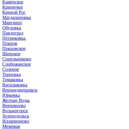
Каменское
Кринички
Кривой Рог
Магдалиновка
Марганец
Обуховка
Павлоград
Петриковка
Покров
Покровское
Широкое
Синельниково
Слобожанское
Соленое
Терновка
Томаковка
Васильковка
Верхнеднепровск
Юрьевка
Желтые Воды
Верховцево
Вольногорск
Зеленодольск
Илларионово
Межевая