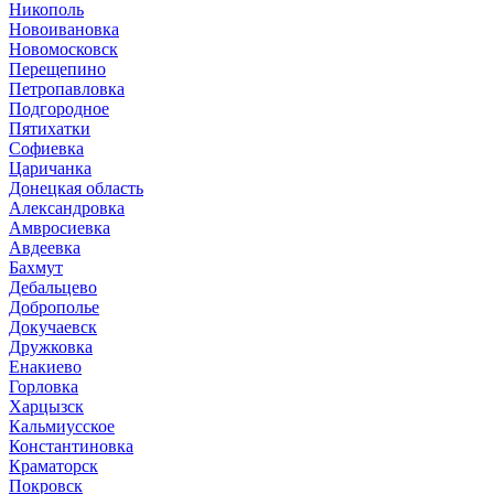
Никополь
Новоивановка
Новомосковск
Перещепино
Петропавловка
Подгородное
Пятихатки
Софиевка
Царичанка
Донецкая область
Александровка
Амвросиевка
Авдеевка
Бахмут
Дебальцево
Доброполье
Докучаевск
Дружковка
Енакиево
Горловка
Харцызск
Кальмиусское
Константиновка
Краматорск
Покровск