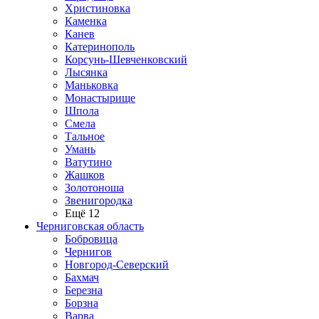
Христиновка
Каменка
Канев
Катеринополь
Корсунь-Шевченковский
Лысянка
Маньковка
Монастырище
Шпола
Смела
Тальное
Умань
Ватутино
Жашков
Золотоноша
Звенигородка
Ещё 12
Черниговская область
Бобровица
Чернигов
Новгород-Северский
Бахмач
Березна
Борзна
Варва