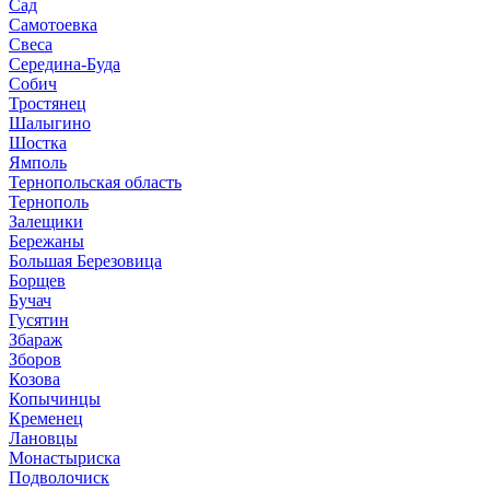
Сад
Самотоевка
Свеса
Середина-Буда
Собич
Тростянец
Шалыгино
Шостка
Ямполь
Тернопольская область
Тернополь
Залещики
Бережаны
Большая Березовица
Борщев
Бучач
Гусятин
Збараж
Зборов
Козова
Копычинцы
Кременец
Лановцы
Монастыриска
Подволочиск