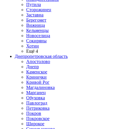
Путила
Сторожинец
Заставна
Берегомет
Вижница
Кельменцы
Новоселица
Сокиряны
Хотин
Ещё 4
Днепропетровская область
Апостолово
Днепр
Каменское
Кринички
Кривой Рог
Магдалиновка
Марганец
Обуховка
Павлоград
Петриковка
Покров
Покровское
Широкое
Синельниково