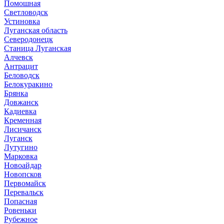
Помошная
Светловодск
Устиновка
Луганская область
Северодонецк
Станица Луганская
Алчевск
Антрацит
Беловодск
Белокуракино
Брянка
Довжанск
Кадиевка
Кременная
Лисичанск
Луганск
Лутугино
Марковка
Новоайдар
Новопсков
Первомайск
Перевальск
Попасная
Ровеньки
Рубежное