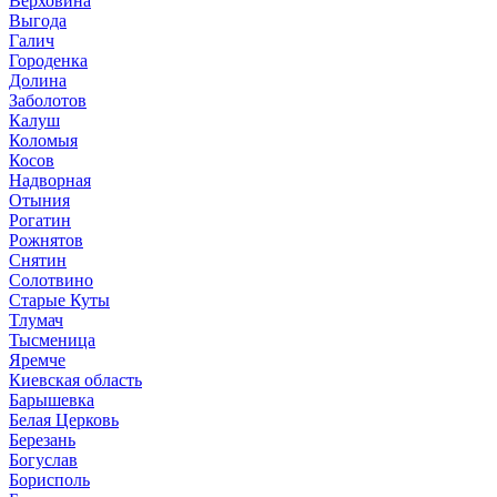
Верховина
Выгода
Галич
Городенка
Долина
Заболотов
Калуш
Коломыя
Косов
Надворная
Отыния
Рогатин
Рожнятов
Снятин
Солотвино
Старые Куты
Тлумач
Тысменица
Яремче
Киевская область
Барышевка
Белая Церковь
Березань
Богуслав
Борисполь