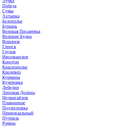
Лучка
Победа
Сумы
Ахтырка
Белополье
Бурынь
Великая Писаревка
Великие Будки
Воронеж
Глинск
Глухов
Иволжанское
Конотоп
Краснополье
Кролевец
Курманы
Кучеровка
Лебедин
Липовая Долина
Недригайлов
Плавинище
Подлесновка
Привокзальный
Путивль
Ромны