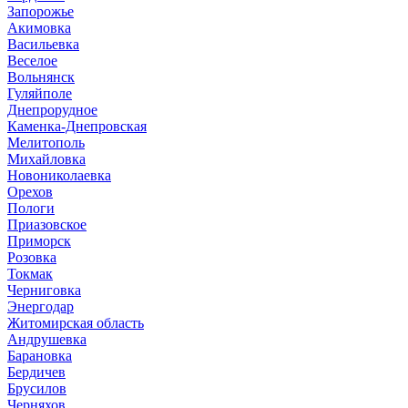
Запорожье
Акимовка
Васильевка
Веселое
Вольнянск
Гуляйполе
Днепрорудное
Каменка-Днепровская
Мелитополь
Михайловка
Новониколаевка
Орехов
Пологи
Приазовское
Приморск
Розовка
Токмак
Черниговка
Энергодар
Житомирская область
Андрушевка
Барановка
Бердичев
Брусилов
Черняхов