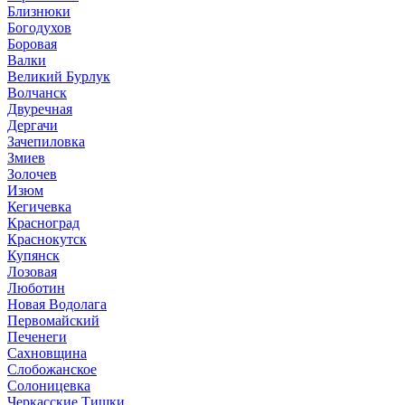
Близнюки
Богодухов
Боровая
Валки
Великий Бурлук
Волчанск
Двуречная
Дергачи
Зачепиловка
Змиев
Золочев
Изюм
Кегичевка
Красноград
Краснокутск
Купянск
Лозовая
Люботин
Новая Водолага
Первомайский
Печенеги
Сахновщина
Слобожанское
Солоницевка
Черкасские Тишки