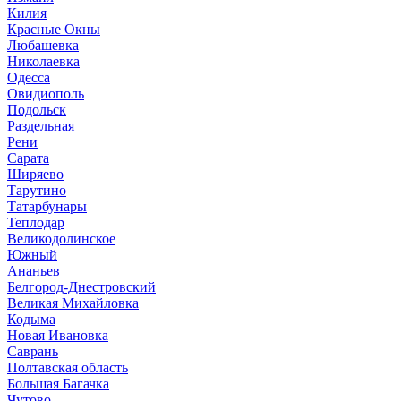
Килия
Красные Окны
Любашевка
Николаевка
Одесса
Овидиополь
Подольск
Раздельная
Рени
Сарата
Ширяево
Тарутино
Татарбунары
Теплодар
Великодолинское
Южный
Ананьев
Белгород-Днестровский
Великая Михайловка
Кодыма
Новая Ивановка
Саврань
Полтавская область
Большая Багачка
Чутово