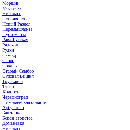
Моршин
Мостиска
Николаев
Новояворовск
Новый Раздел
Перемышляны
Пустомыты
Рава-Русская
Радехов
Рудки
Самбор
Сколе
Сокаль
Старый Самбор
Судовая Вишня
Трускавец
Турка
Ходоров
Червоноград
Николаевская область
Арбузинка
Баштанка
Березнеговатое
Доманевка
Николаев