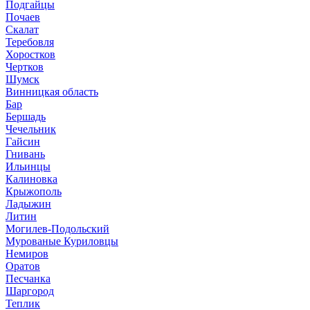
Подгайцы
Почаев
Скалат
Теребовля
Хоростков
Чертков
Шумск
Винницкая область
Бар
Бершадь
Чечельник
Гайсин
Гнивань
Ильинцы
Калиновка
Крыжополь
Ладыжин
Литин
Могилев-Подольский
Мурованые Куриловцы
Немиров
Оратов
Песчанка
Шаргород
Теплик