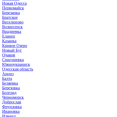
Новая Одесса
Первомайск
Березанка
Братское
Веселиново
Вознесенск
Врадиевка
Еланец
Казанка
Кривое Озеро
Новый Буг
Очаков
Снигиревка
Южноукраинск
Одесская область
Арциз
Балта
Беляевка
Березовка
Болград
Черноморск
Доброслав
Фрунзовка
Ивановка
Измаил