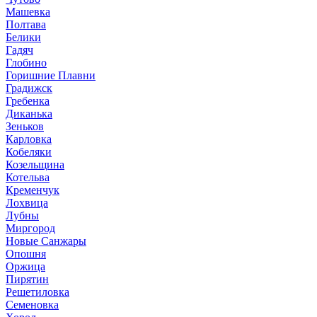
Машевка
Полтава
Белики
Гадяч
Глобино
Горишние Плавни
Градижск
Гребенка
Диканька
Зеньков
Карловка
Кобеляки
Козельщина
Котельва
Кременчук
Лохвица
Лубны
Миргород
Новые Санжары
Опошня
Оржица
Пирятин
Решетиловка
Семеновка