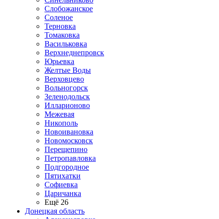
Слобожанское
Соленое
Терновка
Томаковка
Васильковка
Верхнеднепровск
Юрьевка
Желтые Воды
Верховцево
Вольногорск
Зеленодольск
Илларионово
Межевая
Никополь
Новоивановка
Новомосковск
Перещепино
Петропавловка
Подгородное
Пятихатки
Софиевка
Царичанка
Ещё 26
Донецкая область