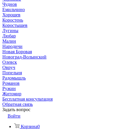
Чуднов
Емильчино
Хорошев
Коростень
Коростышев
Лугины
Любар
Малин
Народичи
Новая Боровая
Новоград-Волынский
Олевск
Овруч
Попельня
Радомышль
Романов
Ружин
Житомир
Бесплатная консультация
Обратная связь
Задать вопрос
Войти
Корзина
0