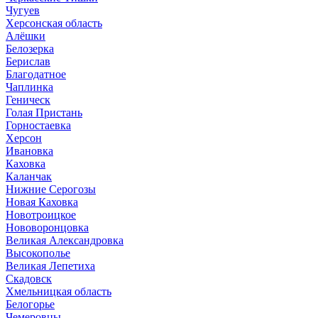
Чугуев
Херсонская область
Алёшки
Белозерка
Берислав
Благодатное
Чаплинка
Геническ
Голая Пристань
Горностаевка
Херсон
Ивановка
Каховка
Каланчак
Нижние Серогозы
Новая Каховка
Новотроицкое
Нововоронцовка
Великая Александровка
Высокополье
Великая Лепетиха
Скадовск
Хмельницкая область
Белогорье
Чемеровцы