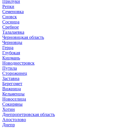
Прилуки
Репки
Семеновка
Сновск
Сосница
Сребное
Талалаевка
Черновицкая область
Черновцы
Герца
Глубокая
Кицмань
Новоднестровск
Путила
Сторожинец
Заставна
Берегомет
Вижница
Кельменцы
Новоселица
Сокиряны
Хотин
Днепропетровская область
Апостолово
Днепр