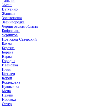
Тальное
Умань
Ватутино
Жашков
Золотоноша
Звенигородка
Черниговская область
Бобровица
Чернигов
Новгород-Северский
Бахмач
Березна
Борзна
Варва
Городня
Ивановка
Ичня
Козелец
Короп
Корюковка
Куликовка
Мена
Нежин
Носовка
Остер