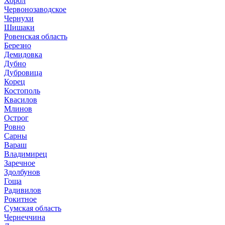
Хорол
Червонозаводское
Чернухи
Шишаки
Ровенская область
Березно
Демидовка
Дубно
Дубровица
Корец
Костополь
Квасилов
Млинов
Острог
Ровно
Сарны
Вараш
Владимирец
Заречное
Здолбунов
Гоща
Радивилов
Рокитное
Сумская область
Чернеччина