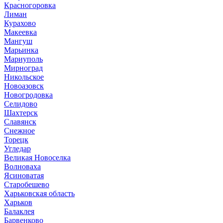
Красногоровка
Лиман
Курахово
Макеевка
Мангуш
Марьинка
Мариуполь
Мирноград
Никольское
Новоазовск
Новогродовка
Селидово
Шахтерск
Славянск
Снежное
Торецк
Угледар
Великая Новоселка
Волноваха
Ясиноватая
Старобешево
Харьковская область
Харьков
Балаклея
Барвенково