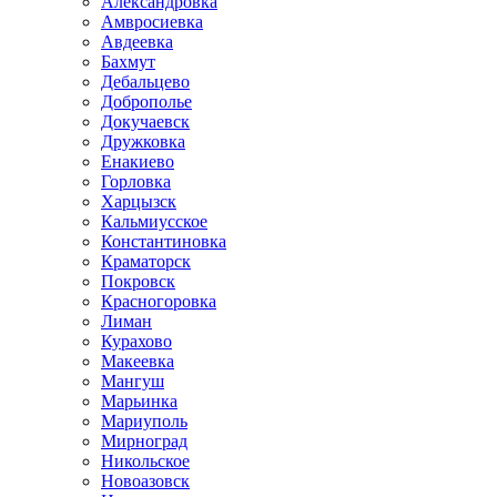
Александровка
Амвросиевка
Авдеевка
Бахмут
Дебальцево
Доброполье
Докучаевск
Дружковка
Енакиево
Горловка
Харцызск
Кальмиусское
Константиновка
Краматорск
Покровск
Красногоровка
Лиман
Курахово
Макеевка
Мангуш
Марьинка
Мариуполь
Мирноград
Никольское
Новоазовск