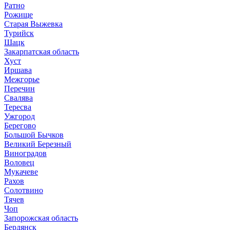
Ратно
Рожище
Старая Выжевка
Турийск
Шацк
Закарпатская область
Хуст
Иршава
Межгорье
Перечин
Свалява
Тересва
Ужгород
Берегово
Большой Бычков
Великий Березный
Виноградов
Воловец
Мукачеве
Рахов
Солотвино
Тячев
Чоп
Запорожская область
Бердянск