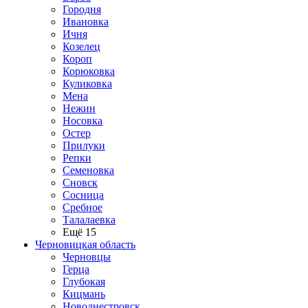
Городня
Ивановка
Ичня
Козелец
Короп
Корюковка
Куликовка
Мена
Нежин
Носовка
Остер
Прилуки
Репки
Семеновка
Сновск
Сосница
Сребное
Талалаевка
Ещё 15
Черновицкая область
Черновцы
Герца
Глубокая
Кицмань
Новоднестровск