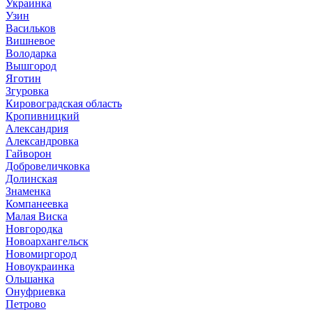
Украинка
Узин
Васильков
Вишневое
Володарка
Вышгород
Яготин
Згуровка
Кировоградская область
Кропивницкий
Александрия
Александровка
Гайворон
Добровеличковка
Долинская
Знаменка
Компанеевка
Малая Виска
Новгородка
Новоархангельск
Новомиргород
Новоукраинка
Ольшанка
Онуфриевка
Петрово