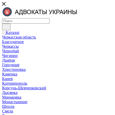
Каталог
Черкасская область
Благодатное
Черкассы
Чернобай
Чигирин
Драбов
Городище
Христиновка
Каменка
Канев
Катеринополь
Корсунь-Шевченковский
Лысянка
Маньковка
Монастырище
Шпола
Смела