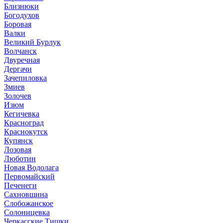
Близнюки
Богодухов
Боровая
Валки
Великий Бурлук
Волчанск
Двуречная
Дергачи
Зачепиловка
Змиев
Золочев
Изюм
Кегичевка
Красноград
Краснокутск
Купянск
Лозовая
Люботин
Новая Водолага
Первомайский
Печенеги
Сахновщина
Слобожанское
Солоницевка
Черкасские Тишки