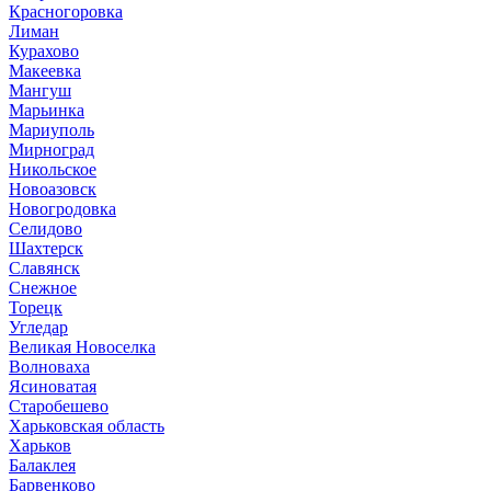
Красногоровка
Лиман
Курахово
Макеевка
Мангуш
Марьинка
Мариуполь
Мирноград
Никольское
Новоазовск
Новогродовка
Селидово
Шахтерск
Славянск
Снежное
Торецк
Угледар
Великая Новоселка
Волноваха
Ясиноватая
Старобешево
Харьковская область
Харьков
Балаклея
Барвенково