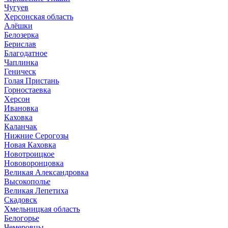
Чугуев
Херсонская область
Алёшки
Белозерка
Берислав
Благодатное
Чаплинка
Геническ
Голая Пристань
Горностаевка
Херсон
Ивановка
Каховка
Каланчак
Нижние Серогозы
Новая Каховка
Новотроицкое
Нововоронцовка
Великая Александровка
Высокополье
Великая Лепетиха
Скадовск
Хмельницкая область
Белогорье
Чемеровцы