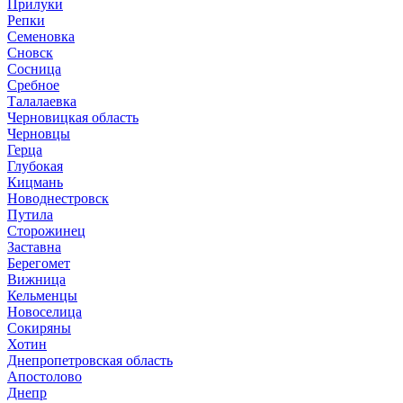
Прилуки
Репки
Семеновка
Сновск
Сосница
Сребное
Талалаевка
Черновицкая область
Черновцы
Герца
Глубокая
Кицмань
Новоднестровск
Путила
Сторожинец
Заставна
Берегомет
Вижница
Кельменцы
Новоселица
Сокиряны
Хотин
Днепропетровская область
Апостолово
Днепр