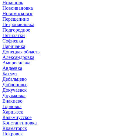
Никополь
Новоивановка
Новомосковск
Перещепино
Петропавловка
Подгородное
Пятихатки
Софиевка
Царичанка
Донецкая область
Александровка
Амвросиевка
Авдеевка
Бахмут
Дебальцево
Доброполье
Докучаевск
Дружковка
Енакиево
Горловка
Харцызск
Кальмиусское
Константиновка
Краматорск
Покровск