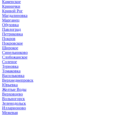
Каменское
Кринички
Кривой Рог
Магдалиновка
Марганец
Обуховка
Павлоград
Петриковка
Покров
Покровское
Широкое
Синельниково
Слобожанское
Соленое
Терновка
Томаковка
Васильковка
Верхнеднепровск
Юрьевка
Желтые Воды
Верховцево
Вольногорск
Зеленодольск
Илларионово
Межевая