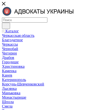
Каталог
Черкасская область
Благодатное
Черкассы
Чернобай
Чигирин
Драбов
Городище
Христиновка
Каменка
Канев
Катеринополь
Корсунь-Шевченковский
Лысянка
Маньковка
Монастырище
Шпола
Смела