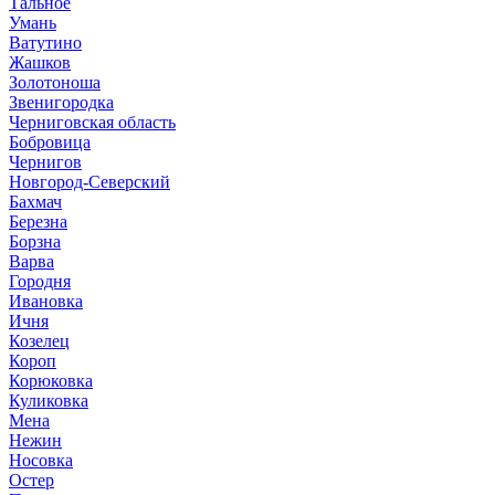
Тальное
Умань
Ватутино
Жашков
Золотоноша
Звенигородка
Черниговская область
Бобровица
Чернигов
Новгород-Северский
Бахмач
Березна
Борзна
Варва
Городня
Ивановка
Ичня
Козелец
Короп
Корюковка
Куликовка
Мена
Нежин
Носовка
Остер