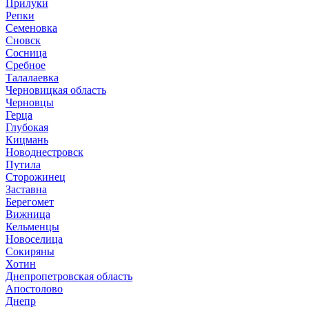
Прилуки
Репки
Семеновка
Сновск
Сосница
Сребное
Талалаевка
Черновицкая область
Черновцы
Герца
Глубокая
Кицмань
Новоднестровск
Путила
Сторожинец
Заставна
Берегомет
Вижница
Кельменцы
Новоселица
Сокиряны
Хотин
Днепропетровская область
Апостолово
Днепр