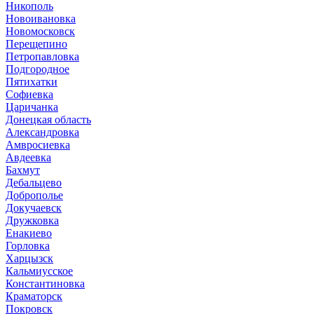
Никополь
Новоивановка
Новомосковск
Перещепино
Петропавловка
Подгородное
Пятихатки
Софиевка
Царичанка
Донецкая область
Александровка
Амвросиевка
Авдеевка
Бахмут
Дебальцево
Доброполье
Докучаевск
Дружковка
Енакиево
Горловка
Харцызск
Кальмиусское
Константиновка
Краматорск
Покровск