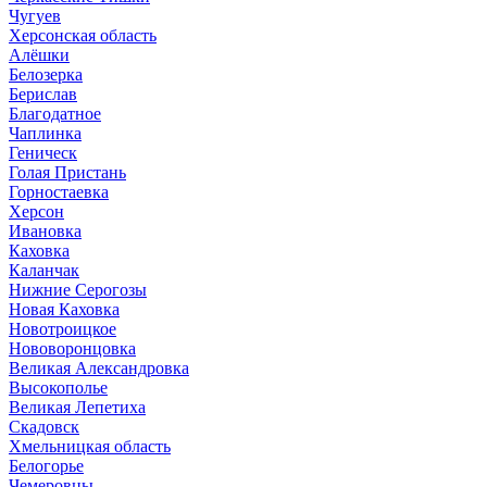
Чугуев
Херсонская область
Алёшки
Белозерка
Берислав
Благодатное
Чаплинка
Геническ
Голая Пристань
Горностаевка
Херсон
Ивановка
Каховка
Каланчак
Нижние Серогозы
Новая Каховка
Новотроицкое
Нововоронцовка
Великая Александровка
Высокополье
Великая Лепетиха
Скадовск
Хмельницкая область
Белогорье
Чемеровцы