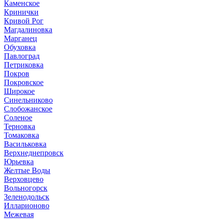
Каменское
Кринички
Кривой Рог
Магдалиновка
Марганец
Обуховка
Павлоград
Петриковка
Покров
Покровское
Широкое
Синельниково
Слобожанское
Соленое
Терновка
Томаковка
Васильковка
Верхнеднепровск
Юрьевка
Желтые Воды
Верховцево
Вольногорск
Зеленодольск
Илларионово
Межевая