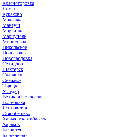
Красногоровка
Лиман
Курахово
Макеевка
Мангуш
Марьинка
Мариуполь
Мирноград
Никольское
Новоазовск
Новогродовка
Селидово
Шахтерск
Славянск
Снежное
Торецк
Угледар
Великая Новоселка
Волноваха
Ясиноватая
Старобешево
Харьковская область
Харьков
Балаклея
Барвенково