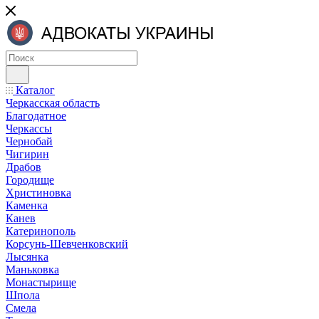
Каталог
Черкасская область
Благодатное
Черкассы
Чернобай
Чигирин
Драбов
Городище
Христиновка
Каменка
Канев
Катеринополь
Корсунь-Шевченковский
Лысянка
Маньковка
Монастырище
Шпола
Смела