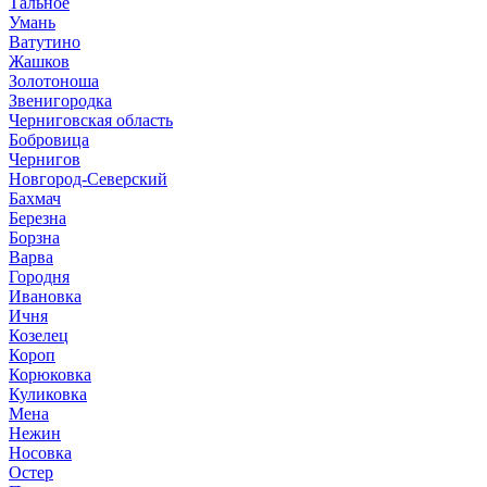
Тальное
Умань
Ватутино
Жашков
Золотоноша
Звенигородка
Черниговская область
Бобровица
Чернигов
Новгород-Северский
Бахмач
Березна
Борзна
Варва
Городня
Ивановка
Ичня
Козелец
Короп
Корюковка
Куликовка
Мена
Нежин
Носовка
Остер