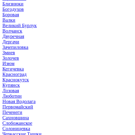
Близнюки
Богодухов
Боровая
Валки
Великий Бурлук
Волчанск
Двуречная
Дергачи
Зачепиловка
Змиев
Золочев
Изюм
Кегичевка
Красноград
Краснокутск
Купянск
Лозовая
Люботин
Новая Водолага
Первомайский
Печенеги
Сахновщина
Слобожанское
Солоницевка
Черкасские Тишки