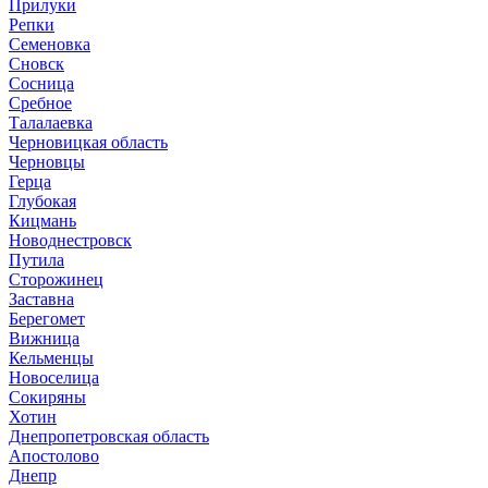
Прилуки
Репки
Семеновка
Сновск
Сосница
Сребное
Талалаевка
Черновицкая область
Черновцы
Герца
Глубокая
Кицмань
Новоднестровск
Путила
Сторожинец
Заставна
Берегомет
Вижница
Кельменцы
Новоселица
Сокиряны
Хотин
Днепропетровская область
Апостолово
Днепр