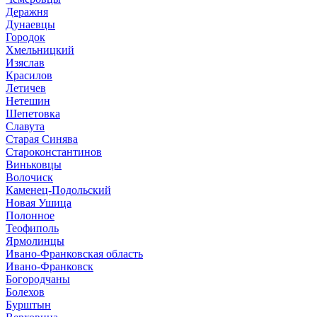
Деражня
Дунаевцы
Городок
Хмельницкий
Изяслав
Красилов
Летичев
Нетешин
Шепетовка
Славута
Старая Синява
Староконстантинов
Виньковцы
Волочиск
Каменец-Подольский
Новая Ушица
Полонное
Теофиполь
Ярмолинцы
Ивано-Франковская область
Ивано-Франковск
Богородчаны
Болехов
Бурштын