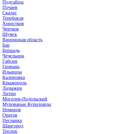
Подгайцы
Почаев
Скалат
Теребовля
Хоростков
Чертков
Шумск
Винницкая область
Бар
Бершадь
Чечельник
Гайсин
Гнивань
Ильинцы
Калиновка
Крыжополь
Ладыжин
Литин
Могилев-Подольский
Мурованые Куриловцы
Немиров
Оратов
Песчанка
Шаргород
Теплик