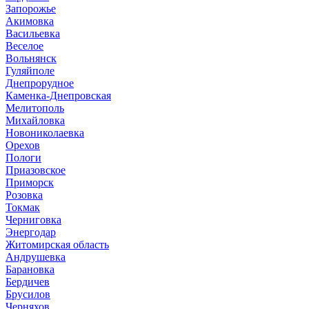
Запорожье
Акимовка
Васильевка
Веселое
Вольнянск
Гуляйполе
Днепрорудное
Каменка-Днепровская
Мелитополь
Михайловка
Новониколаевка
Орехов
Пологи
Приазовское
Приморск
Розовка
Токмак
Черниговка
Энергодар
Житомирская область
Андрушевка
Барановка
Бердичев
Брусилов
Черняхов