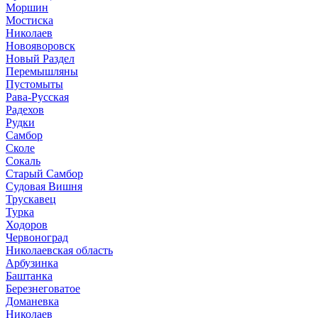
Моршин
Мостиска
Николаев
Новояворовск
Новый Раздел
Перемышляны
Пустомыты
Рава-Русская
Радехов
Рудки
Самбор
Сколе
Сокаль
Старый Самбор
Судовая Вишня
Трускавец
Турка
Ходоров
Червоноград
Николаевская область
Арбузинка
Баштанка
Березнеговатое
Доманевка
Николаев