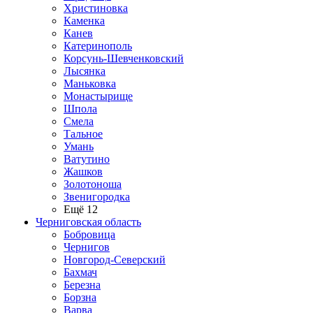
Христиновка
Каменка
Канев
Катеринополь
Корсунь-Шевченковский
Лысянка
Маньковка
Монастырище
Шпола
Смела
Тальное
Умань
Ватутино
Жашков
Золотоноша
Звенигородка
Ещё 12
Черниговская область
Бобровица
Чернигов
Новгород-Северский
Бахмач
Березна
Борзна
Варва