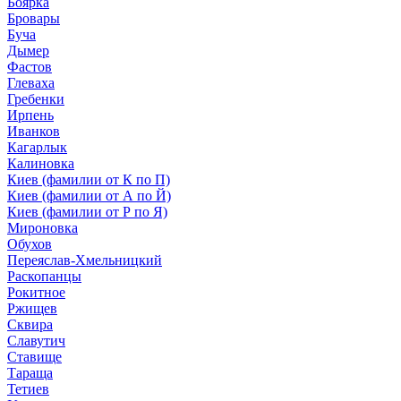
Боярка
Бровары
Буча
Дымер
Фастов
Глеваха
Гребенки
Ирпень
Иванков
Кагарлык
Калиновка
Киев (фамилии от К по П)
Киев (фамилии от А по Й)
Киев (фамилии от Р по Я)
Мироновка
Обухов
Переяслав-Хмельницкий
Раскопанцы
Рокитное
Ржищев
Сквира
Славутич
Ставище
Тараща
Тетиев