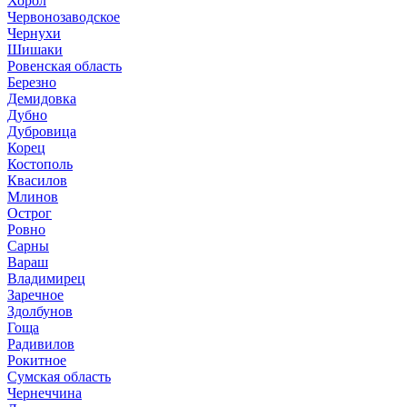
Хорол
Червонозаводское
Чернухи
Шишаки
Ровенская область
Березно
Демидовка
Дубно
Дубровица
Корец
Костополь
Квасилов
Млинов
Острог
Ровно
Сарны
Вараш
Владимирец
Заречное
Здолбунов
Гоща
Радивилов
Рокитное
Сумская область
Чернеччина