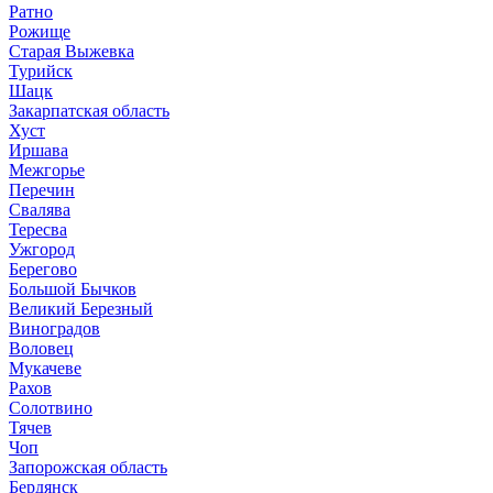
Ратно
Рожище
Старая Выжевка
Турийск
Шацк
Закарпатская область
Хуст
Иршава
Межгорье
Перечин
Свалява
Тересва
Ужгород
Берегово
Большой Бычков
Великий Березный
Виноградов
Воловец
Мукачеве
Рахов
Солотвино
Тячев
Чоп
Запорожская область
Бердянск