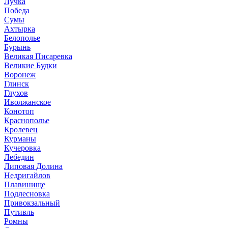
Лучка
Победа
Сумы
Ахтырка
Белополье
Бурынь
Великая Писаревка
Великие Будки
Воронеж
Глинск
Глухов
Иволжанское
Конотоп
Краснополье
Кролевец
Курманы
Кучеровка
Лебедин
Липовая Долина
Недригайлов
Плавинище
Подлесновка
Привокзальный
Путивль
Ромны