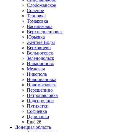
Слобожанское
Соленое
Терновка
Томаковка
Васильковка
Верхнеднепровск
Юрьевка
Желтые Воды
Верховцево
Вольногорск
Зеленодольск
Илларионово
Межевая
Никополь
Новоивановка
Новомосковск
Перещепино
Петропавловка
Подгородное
Пятихатки
Софиевка
Царичанка
Ещё 26
Донецкая область