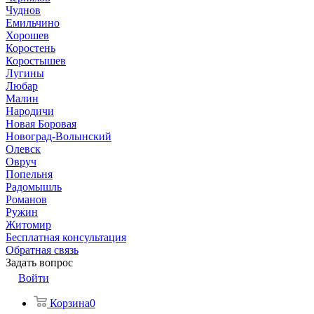
Чуднов
Емильчино
Хорошев
Коростень
Коростышев
Лугины
Любар
Малин
Народичи
Новая Боровая
Новоград-Волынский
Олевск
Овруч
Попельня
Радомышль
Романов
Ружин
Житомир
Бесплатная консультация
Обратная связь
Задать вопрос
Войти
Корзина
0