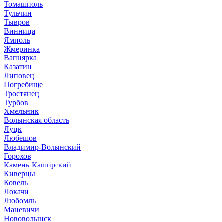
Томашполь
Тульчин
Тывров
Винница
Ямполь
Жмеринка
Вапнярка
Казатин
Липовец
Погребище
Тростянец
Турбов
Хмельник
Волынская область
Луцк
Любешов
Владимир-Волынский
Горохов
Камень-Каширский
Киверцы
Ковель
Локачи
Любомль
Маневичи
Нововолынск