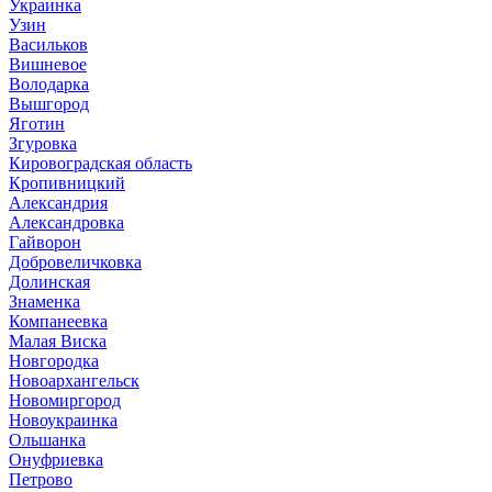
Украинка
Узин
Васильков
Вишневое
Володарка
Вышгород
Яготин
Згуровка
Кировоградская область
Кропивницкий
Александрия
Александровка
Гайворон
Добровеличковка
Долинская
Знаменка
Компанеевка
Малая Виска
Новгородка
Новоархангельск
Новомиргород
Новоукраинка
Ольшанка
Онуфриевка
Петрово