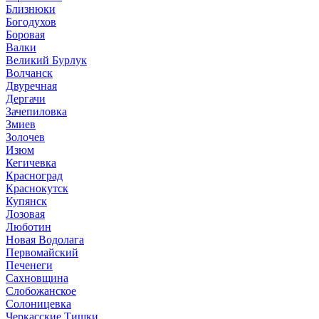
Близнюки
Богодухов
Боровая
Валки
Великий Бурлук
Волчанск
Двуречная
Дергачи
Зачепиловка
Змиев
Золочев
Изюм
Кегичевка
Красноград
Краснокутск
Купянск
Лозовая
Люботин
Новая Водолага
Первомайский
Печенеги
Сахновщина
Слобожанское
Солоницевка
Черкасские Тишки