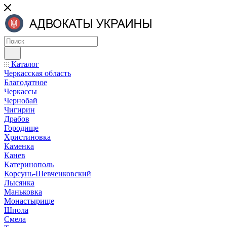
Каталог
Черкасская область
Благодатное
Черкассы
Чернобай
Чигирин
Драбов
Городище
Христиновка
Каменка
Канев
Катеринополь
Корсунь-Шевченковский
Лысянка
Маньковка
Монастырище
Шпола
Смела