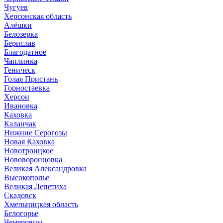
Чугуев
Херсонская область
Алёшки
Белозерка
Берислав
Благодатное
Чаплинка
Геническ
Голая Пристань
Горностаевка
Херсон
Ивановка
Каховка
Каланчак
Нижние Серогозы
Новая Каховка
Новотроицкое
Нововоронцовка
Великая Александровка
Высокополье
Великая Лепетиха
Скадовск
Хмельницкая область
Белогорье
Чемеровцы