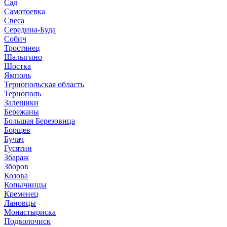
Сад
Самотоевка
Свеса
Середина-Буда
Собич
Тростянец
Шалыгино
Шостка
Ямполь
Тернопольская область
Тернополь
Залещики
Бережаны
Большая Березовица
Борщев
Бучач
Гусятин
Збараж
Зборов
Козова
Копычинцы
Кременец
Лановцы
Монастыриска
Подволочиск