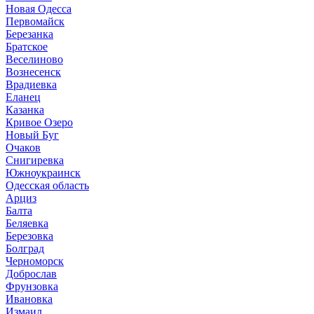
Новая Одесса
Первомайск
Березанка
Братское
Веселиново
Вознесенск
Врадиевка
Еланец
Казанка
Кривое Озеро
Новый Буг
Очаков
Снигиревка
Южноукраинск
Одесская область
Арциз
Балта
Беляевка
Березовка
Болград
Черноморск
Доброслав
Фрунзовка
Ивановка
Измаил