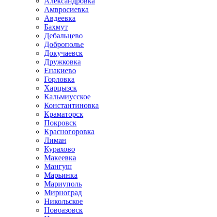
Александровка
Амвросиевка
Авдеевка
Бахмут
Дебальцево
Доброполье
Докучаевск
Дружковка
Енакиево
Горловка
Харцызск
Кальмиусское
Константиновка
Краматорск
Покровск
Красногоровка
Лиман
Курахово
Макеевка
Мангуш
Марьинка
Мариуполь
Мирноград
Никольское
Новоазовск