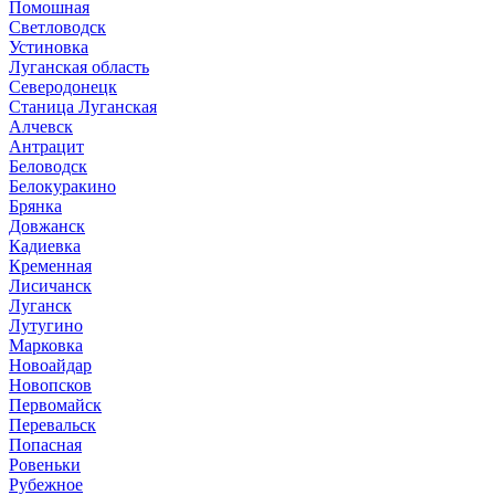
Помошная
Светловодск
Устиновка
Луганская область
Северодонецк
Станица Луганская
Алчевск
Антрацит
Беловодск
Белокуракино
Брянка
Довжанск
Кадиевка
Кременная
Лисичанск
Луганск
Лутугино
Марковка
Новоайдар
Новопсков
Первомайск
Перевальск
Попасная
Ровеньки
Рубежное