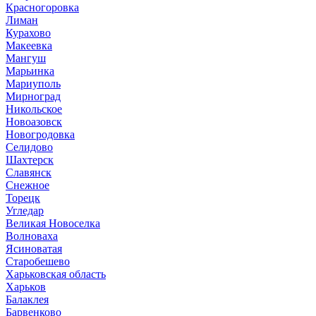
Красногоровка
Лиман
Курахово
Макеевка
Мангуш
Марьинка
Мариуполь
Мирноград
Никольское
Новоазовск
Новогродовка
Селидово
Шахтерск
Славянск
Снежное
Торецк
Угледар
Великая Новоселка
Волноваха
Ясиноватая
Старобешево
Харьковская область
Харьков
Балаклея
Барвенково