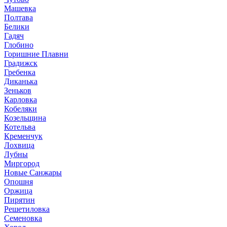
Машевка
Полтава
Белики
Гадяч
Глобино
Горишние Плавни
Градижск
Гребенка
Диканька
Зеньков
Карловка
Кобеляки
Козельщина
Котельва
Кременчук
Лохвица
Лубны
Миргород
Новые Санжары
Опошня
Оржица
Пирятин
Решетиловка
Семеновка