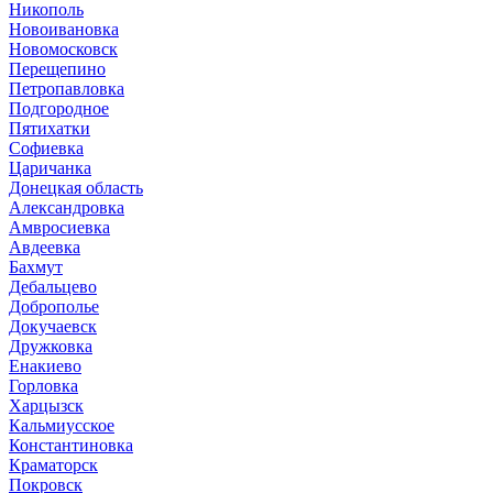
Никополь
Новоивановка
Новомосковск
Перещепино
Петропавловка
Подгородное
Пятихатки
Софиевка
Царичанка
Донецкая область
Александровка
Амвросиевка
Авдеевка
Бахмут
Дебальцево
Доброполье
Докучаевск
Дружковка
Енакиево
Горловка
Харцызск
Кальмиусское
Константиновка
Краматорск
Покровск