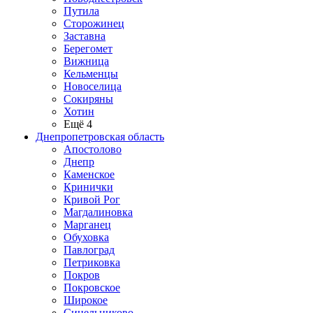
Путила
Сторожинец
Заставна
Берегомет
Вижница
Кельменцы
Новоселица
Сокиряны
Хотин
Ещё 4
Днепропетровская область
Апостолово
Днепр
Каменское
Кринички
Кривой Рог
Магдалиновка
Марганец
Обуховка
Павлоград
Петриковка
Покров
Покровское
Широкое
Синельниково