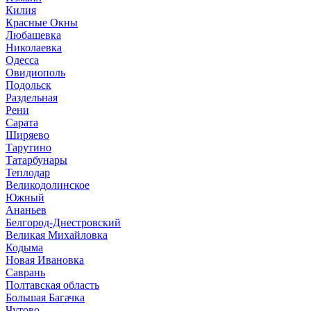
Килия
Красные Окны
Любашевка
Николаевка
Одесса
Овидиополь
Подольск
Раздельная
Рени
Сарата
Ширяево
Тарутино
Татарбунары
Теплодар
Великодолинское
Южный
Ананьев
Белгород-Днестровский
Великая Михайловка
Кодыма
Новая Ивановка
Саврань
Полтавская область
Большая Багачка
Чутово