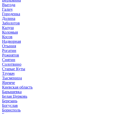
Верховина
Выгода
Галич
Городенка
Долина
Заболотов
Калуш
Коломыя
Косов
Надворная
Отыния
Рогатин
Рожнятов
Снятин
Солотвино
Старые Куты
Тлумач
Тысменица
Яремче
Киевская область
Барышевка
Белая Церковь
Березань
Богуслав
Борисполь