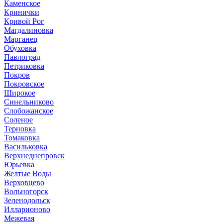
Каменское
Кринички
Кривой Рог
Магдалиновка
Марганец
Обуховка
Павлоград
Петриковка
Покров
Покровское
Широкое
Синельниково
Слобожанское
Соленое
Терновка
Томаковка
Васильковка
Верхнеднепровск
Юрьевка
Желтые Воды
Верховцево
Вольногорск
Зеленодольск
Илларионово
Межевая