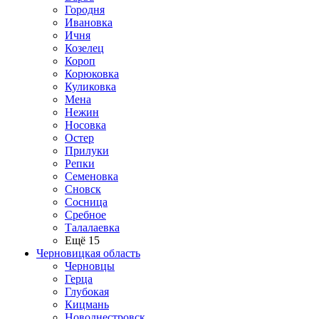
Городня
Ивановка
Ичня
Козелец
Короп
Корюковка
Куликовка
Мена
Нежин
Носовка
Остер
Прилуки
Репки
Семеновка
Сновск
Сосница
Сребное
Талалаевка
Ещё 15
Черновицкая область
Черновцы
Герца
Глубокая
Кицмань
Новоднестровск