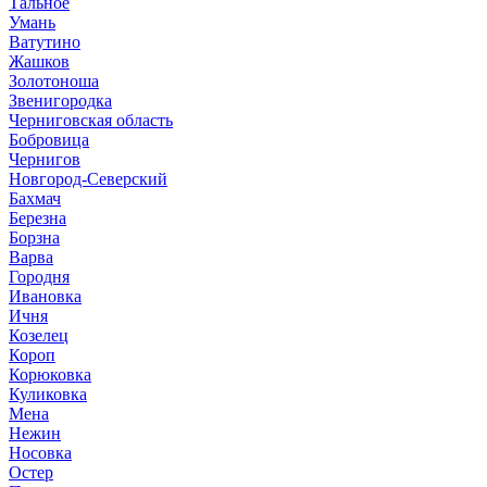
Тальное
Умань
Ватутино
Жашков
Золотоноша
Звенигородка
Черниговская область
Бобровица
Чернигов
Новгород-Северский
Бахмач
Березна
Борзна
Варва
Городня
Ивановка
Ичня
Козелец
Короп
Корюковка
Куликовка
Мена
Нежин
Носовка
Остер