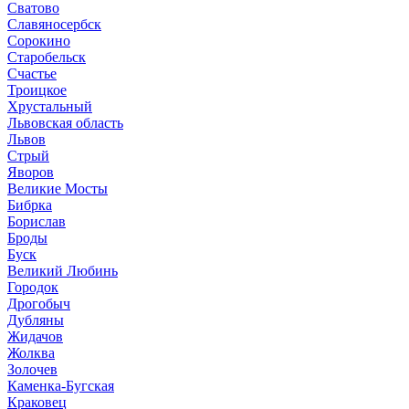
Сватово
Славяносербск
Сорокино
Старобельск
Счастье
Троицкое
Хрустальный
Львовская область
Львов
Стрый
Яворов
Великие Мосты
Бибрка
Борислав
Броды
Буск
Великий Любинь
Городок
Дрогобыч
Дубляны
Жидачов
Жолква
Золочев
Каменка-Бугская
Краковец