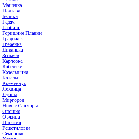
Машевка
Полтава
Белики
Гадяч
Глобино
Горишние Плавни
Градижск
Гребенка
Диканька
Зеньков
Карловка
Кобеляки
Козельщина
Котельва
Кременчук
Лохвица
Лубны
Миргород
Новые Санжары
Опошня
Оржица
Пирятин
Решетиловка
Семеновка