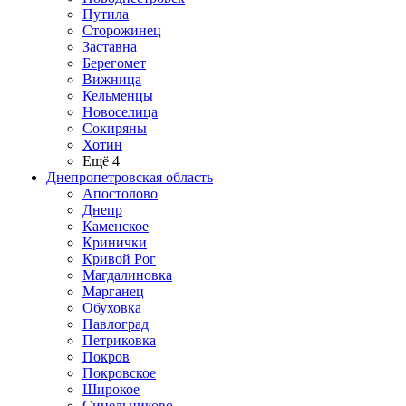
Путила
Сторожинец
Заставна
Берегомет
Вижница
Кельменцы
Новоселица
Сокиряны
Хотин
Ещё 4
Днепропетровская область
Апостолово
Днепр
Каменское
Кринички
Кривой Рог
Магдалиновка
Марганец
Обуховка
Павлоград
Петриковка
Покров
Покровское
Широкое
Синельниково