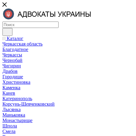
Каталог
Черкасская область
Благодатное
Черкассы
Чернобай
Чигирин
Драбов
Городище
Христиновка
Каменка
Канев
Катеринополь
Корсунь-Шевченковский
Лысянка
Маньковка
Монастырище
Шпола
Смела