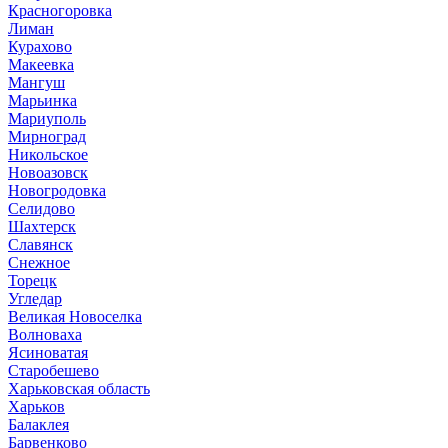
Красногоровка
Лиман
Курахово
Макеевка
Мангуш
Марьинка
Мариуполь
Мирноград
Никольское
Новоазовск
Новогродовка
Селидово
Шахтерск
Славянск
Снежное
Торецк
Угледар
Великая Новоселка
Волноваха
Ясиноватая
Старобешево
Харьковская область
Харьков
Балаклея
Барвенково