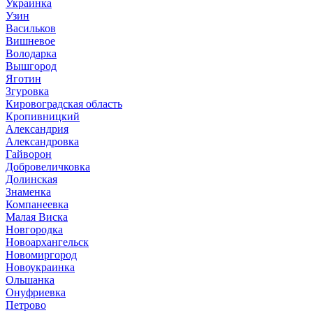
Украинка
Узин
Васильков
Вишневое
Володарка
Вышгород
Яготин
Згуровка
Кировоградская область
Кропивницкий
Александрия
Александровка
Гайворон
Добровеличковка
Долинская
Знаменка
Компанеевка
Малая Виска
Новгородка
Новоархангельск
Новомиргород
Новоукраинка
Ольшанка
Онуфриевка
Петрово