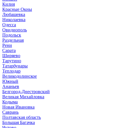
Килия
Красные Окны
Любашевка
Николаевка
Одесса
Овидиополь
Подольск
Раздельная
Рени
Сарата
Ширяево
Тарутино
Татарбунары
Теплодар
Великодолинское
Южный
Ананьев
Белгород-Днестровский
Великая Михайловка
Кодыма
Новая Ивановка
Саврань
Полтавская область
Большая Багачка
Чутово