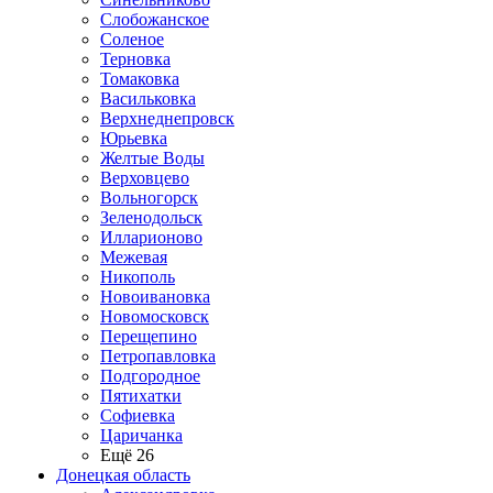
Слобожанское
Соленое
Терновка
Томаковка
Васильковка
Верхнеднепровск
Юрьевка
Желтые Воды
Верховцево
Вольногорск
Зеленодольск
Илларионово
Межевая
Никополь
Новоивановка
Новомосковск
Перещепино
Петропавловка
Подгородное
Пятихатки
Софиевка
Царичанка
Ещё 26
Донецкая область