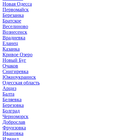
Новая Одесса
Первомайск
Березанка
Братское
Веселиново
Вознесенск
Врадиевка
Еланец
Казанка
Кривое Озеро
Новый Буг
Очаков
Снигиревка
Южноукраинск
Одесская область
Арциз
Балта
Беляевка
Березовка
Болград
Черноморск
Доброслав
Фрунзовка
Ивановка
Измаил