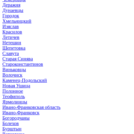
Деражня
Дунаевцы
Городок
Хмельницкий
Изяслав
Красилов
Летичев
Нетешин
Шепетовка
Славута
Старая Синява
Староконстантинов
Виньковцы
Волочиск
Каменец-Подольский
Новая Ушица
Полонное
Теофиполь
Ярмолинцы
Ивано-Франковская область
Ивано-Франковск
Богородчаны
Болехов
Бурштын