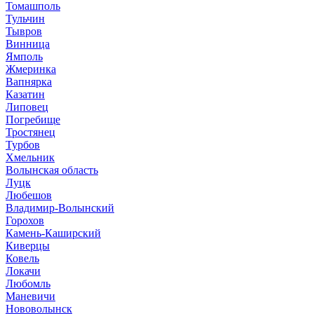
Томашполь
Тульчин
Тывров
Винница
Ямполь
Жмеринка
Вапнярка
Казатин
Липовец
Погребище
Тростянец
Турбов
Хмельник
Волынская область
Луцк
Любешов
Владимир-Волынский
Горохов
Камень-Каширский
Киверцы
Ковель
Локачи
Любомль
Маневичи
Нововолынск