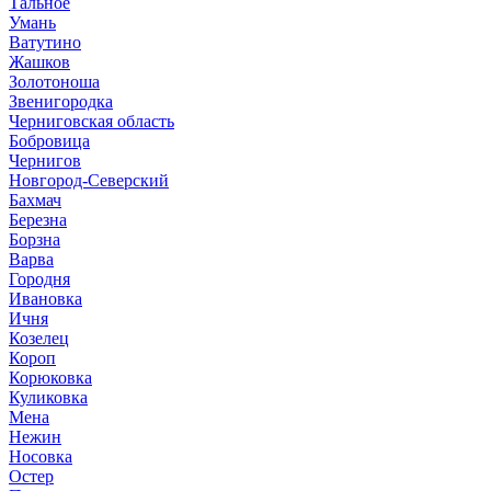
Тальное
Умань
Ватутино
Жашков
Золотоноша
Звенигородка
Черниговская область
Бобровица
Чернигов
Новгород-Северский
Бахмач
Березна
Борзна
Варва
Городня
Ивановка
Ичня
Козелец
Короп
Корюковка
Куликовка
Мена
Нежин
Носовка
Остер