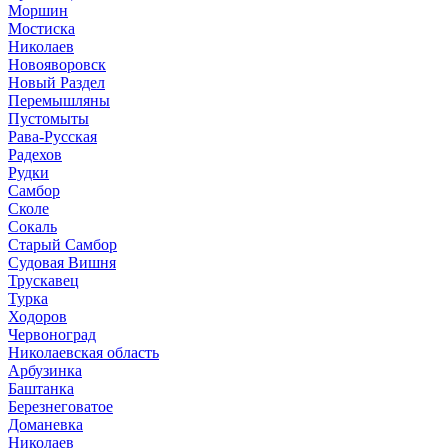
Моршин
Мостиска
Николаев
Новояворовск
Новый Раздел
Перемышляны
Пустомыты
Рава-Русская
Радехов
Рудки
Самбор
Сколе
Сокаль
Старый Самбор
Судовая Вишня
Трускавец
Турка
Ходоров
Червоноград
Николаевская область
Арбузинка
Баштанка
Березнеговатое
Доманевка
Николаев