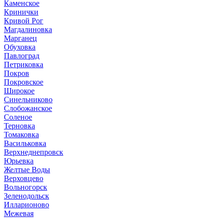
Каменское
Кринички
Кривой Рог
Магдалиновка
Марганец
Обуховка
Павлоград
Петриковка
Покров
Покровское
Широкое
Синельниково
Слобожанское
Соленое
Терновка
Томаковка
Васильковка
Верхнеднепровск
Юрьевка
Желтые Воды
Верховцево
Вольногорск
Зеленодольск
Илларионово
Межевая