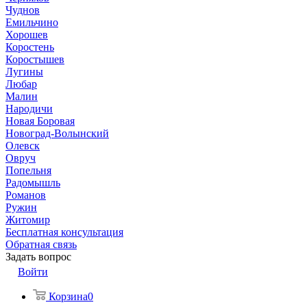
Чуднов
Емильчино
Хорошев
Коростень
Коростышев
Лугины
Любар
Малин
Народичи
Новая Боровая
Новоград-Волынский
Олевск
Овруч
Попельня
Радомышль
Романов
Ружин
Житомир
Бесплатная консультация
Обратная связь
Задать вопрос
Войти
Корзина
0