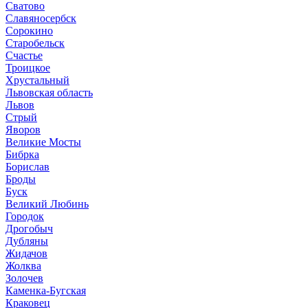
Сватово
Славяносербск
Сорокино
Старобельск
Счастье
Троицкое
Хрустальный
Львовская область
Львов
Стрый
Яворов
Великие Мосты
Бибрка
Борислав
Броды
Буск
Великий Любинь
Городок
Дрогобыч
Дубляны
Жидачов
Жолква
Золочев
Каменка-Бугская
Краковец