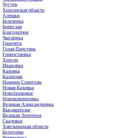
Чугуев
Херсонская область
Алёшки
Белозерка
Берислав
Благодатное
Чаплинка
Геническ
Голая Пристань
Горностаевка
Херсон
Ивановка
Каховка
Каланчак
Нижние Серогозы
Новая Каховка
Новотроицкое
Нововоронцовка
Великая Александровка
Высокополье
Великая Лепетиха
Скадовск
Хмельницкая область
Белогорье
Чемеровцы