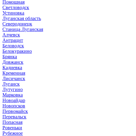
Помошная
Светловодск
Устиновка
Луганская область
Северодонецк
Станица Луганская
Алчевск
Антрацит
Беловодск
Белокуракино
Брянка
Довжанск
Кадиевка
Кременная
Лисичанск
Луганск
Лутугино
Марковка
Новоайдар
Новопсков
Первомайск
Перевальск
Попасная
Ровеньки
Рубежное