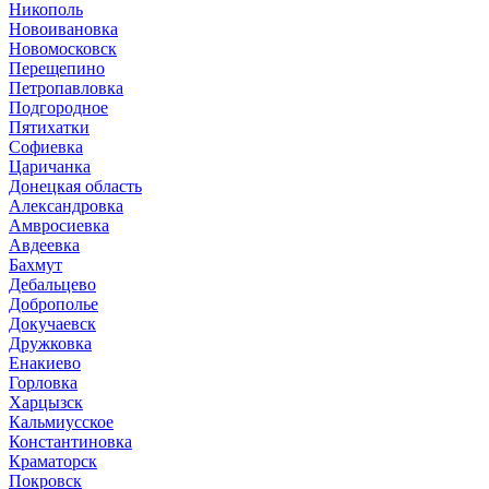
Никополь
Новоивановка
Новомосковск
Перещепино
Петропавловка
Подгородное
Пятихатки
Софиевка
Царичанка
Донецкая область
Александровка
Амвросиевка
Авдеевка
Бахмут
Дебальцево
Доброполье
Докучаевск
Дружковка
Енакиево
Горловка
Харцызск
Кальмиусское
Константиновка
Краматорск
Покровск