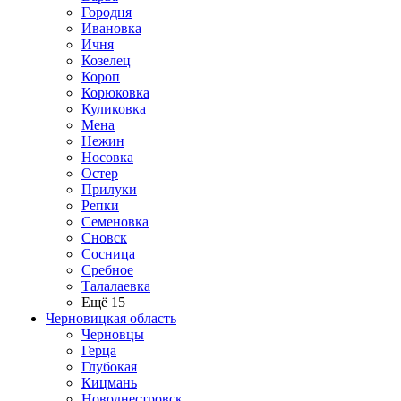
Городня
Ивановка
Ичня
Козелец
Короп
Корюковка
Куликовка
Мена
Нежин
Носовка
Остер
Прилуки
Репки
Семеновка
Сновск
Сосница
Сребное
Талалаевка
Ещё 15
Черновицкая область
Черновцы
Герца
Глубокая
Кицмань
Новоднестровск