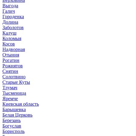
Верховина
Выгода
Галич
Городенка
Долина
Заболотов
Калуш
Коломыя
Косов
Надворная
Отыния
Рогатин
Рожнятов
Снятин
Солотвино
Старые Куты
Тлумач
Тысменица
Яремче
Киевская область
Барышевка
Белая Церковь
Березань
Богуслав
Борисполь