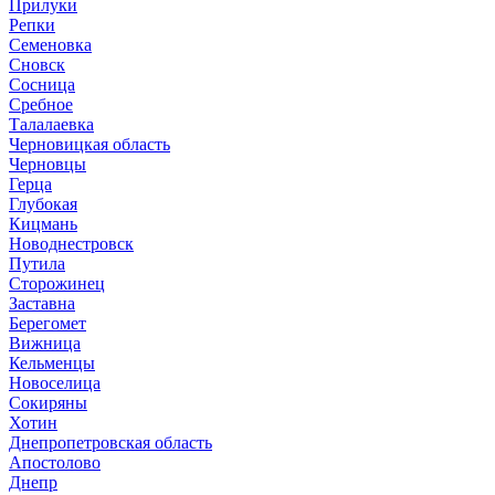
Прилуки
Репки
Семеновка
Сновск
Сосница
Сребное
Талалаевка
Черновицкая область
Черновцы
Герца
Глубокая
Кицмань
Новоднестровск
Путила
Сторожинец
Заставна
Берегомет
Вижница
Кельменцы
Новоселица
Сокиряны
Хотин
Днепропетровская область
Апостолово
Днепр