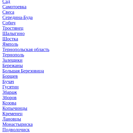
Сад
Самотоевка
Свеса
Середина-Буда
Собич
Тростянец
Шалыгино
Шостка
Ямполь
Тернопольская область
Тернополь
Залещики
Бережаны
Большая Березовица
Борщев
Бучач
Гусятин
Збараж
Зборов
Козова
Копычинцы
Кременец
Лановцы
Монастыриска
Подволочиск