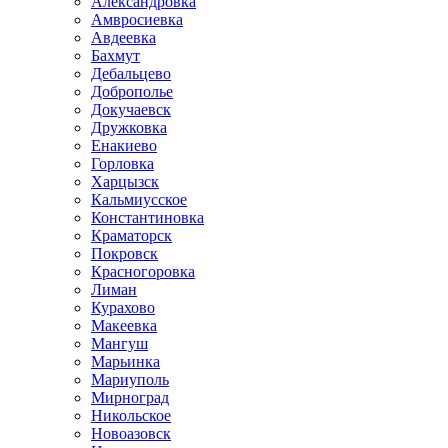
Александровка
Амвросиевка
Авдеевка
Бахмут
Дебальцево
Доброполье
Докучаевск
Дружковка
Енакиево
Горловка
Харцызск
Кальмиусское
Константиновка
Краматорск
Покровск
Красногоровка
Лиман
Курахово
Макеевка
Мангуш
Марьинка
Мариуполь
Мирноград
Никольское
Новоазовск