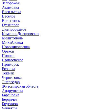
Запорожье
Акимовка
Васильевка
Веселое
Вольнянск
Гуляйполе
Днепрорудное
Каменка-Днепровская
Мелитополь
Михайловка
Новониколаевка
Орехов
Пологи
Приазовское
Приморск
Розовка
Токмак
Черниговка
Энергодар
Житомирская область
Андрушевка
Барановка
Бердичев
Брусилов
Черняхов