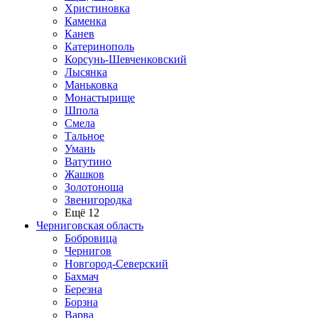
Христиновка
Каменка
Канев
Катеринополь
Корсунь-Шевченковский
Лысянка
Маньковка
Монастырище
Шпола
Смела
Тальное
Умань
Ватутино
Жашков
Золотоноша
Звенигородка
Ещё 12
Черниговская область
Бобровица
Чернигов
Новгород-Северский
Бахмач
Березна
Борзна
Варва