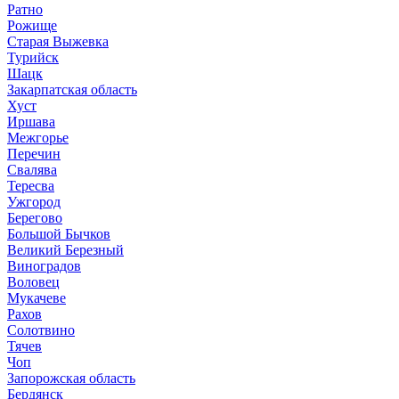
Ратно
Рожище
Старая Выжевка
Турийск
Шацк
Закарпатская область
Хуст
Иршава
Межгорье
Перечин
Свалява
Тересва
Ужгород
Берегово
Большой Бычков
Великий Березный
Виноградов
Воловец
Мукачеве
Рахов
Солотвино
Тячев
Чоп
Запорожская область
Бердянск