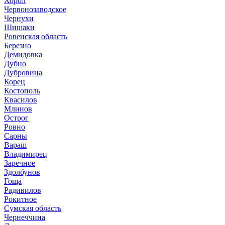
Хорол
Червонозаводское
Чернухи
Шишаки
Ровенская область
Березно
Демидовка
Дубно
Дубровица
Корец
Костополь
Квасилов
Млинов
Острог
Ровно
Сарны
Вараш
Владимирец
Заречное
Здолбунов
Гоща
Радивилов
Рокитное
Сумская область
Чернеччина