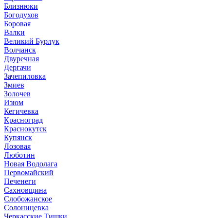
Близнюки
Богодухов
Боровая
Валки
Великий Бурлук
Волчанск
Двуречная
Дергачи
Зачепиловка
Змиев
Золочев
Изюм
Кегичевка
Красноград
Краснокутск
Купянск
Лозовая
Люботин
Новая Водолага
Первомайский
Печенеги
Сахновщина
Слобожанское
Солоницевка
Черкасские Тишки