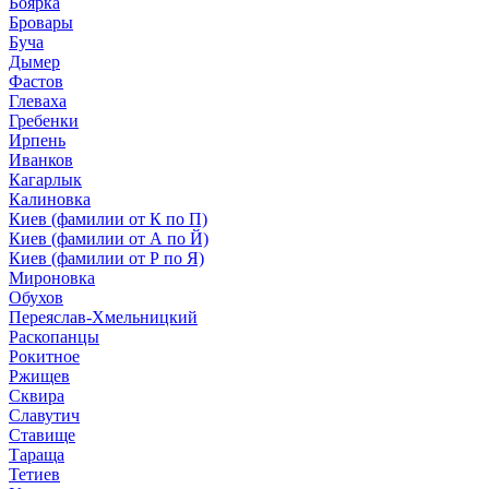
Боярка
Бровары
Буча
Дымер
Фастов
Глеваха
Гребенки
Ирпень
Иванков
Кагарлык
Калиновка
Киев (фамилии от К по П)
Киев (фамилии от А по Й)
Киев (фамилии от Р по Я)
Мироновка
Обухов
Переяслав-Хмельницкий
Раскопанцы
Рокитное
Ржищев
Сквира
Славутич
Ставище
Тараща
Тетиев