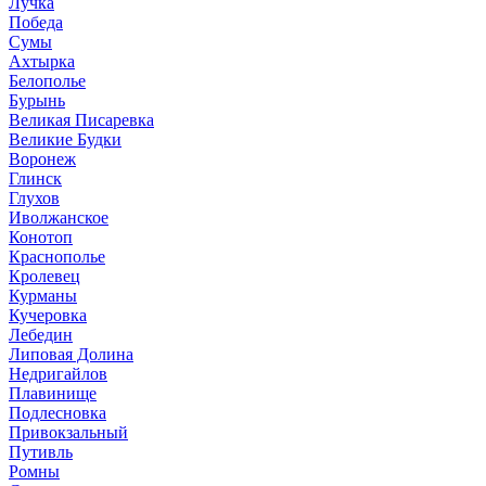
Лучка
Победа
Сумы
Ахтырка
Белополье
Бурынь
Великая Писаревка
Великие Будки
Воронеж
Глинск
Глухов
Иволжанское
Конотоп
Краснополье
Кролевец
Курманы
Кучеровка
Лебедин
Липовая Долина
Недригайлов
Плавинище
Подлесновка
Привокзальный
Путивль
Ромны