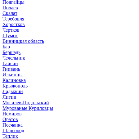
Подгайцы
Почаев
Скалат
Теребовля
Хоростков
Чертков
Шумск
Винницкая область
Бар
Бершадь
Чечельник
Гайсин
Гнивань
Ильинцы
Калиновка
Крыжополь
Ладыжин
Литин
Могилев-Подольский
Мурованые Куриловцы
Немиров
Оратов
Песчанка
Шаргород
Теплик