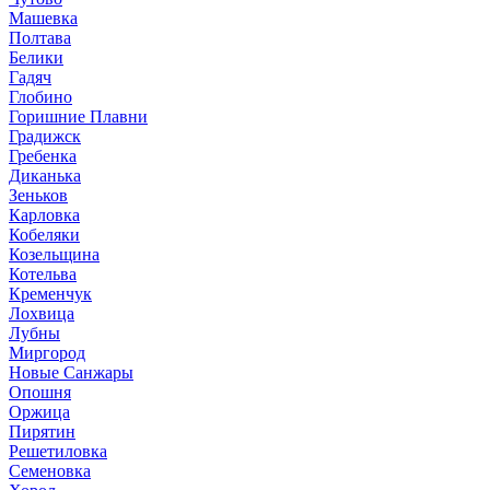
Машевка
Полтава
Белики
Гадяч
Глобино
Горишние Плавни
Градижск
Гребенка
Диканька
Зеньков
Карловка
Кобеляки
Козельщина
Котельва
Кременчук
Лохвица
Лубны
Миргород
Новые Санжары
Опошня
Оржица
Пирятин
Решетиловка
Семеновка