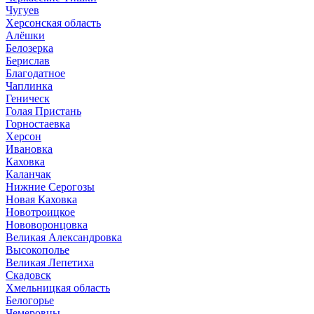
Чугуев
Херсонская область
Алёшки
Белозерка
Берислав
Благодатное
Чаплинка
Геническ
Голая Пристань
Горностаевка
Херсон
Ивановка
Каховка
Каланчак
Нижние Серогозы
Новая Каховка
Новотроицкое
Нововоронцовка
Великая Александровка
Высокополье
Великая Лепетиха
Скадовск
Хмельницкая область
Белогорье
Чемеровцы