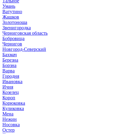
Тальное
Умань
Ватутино
Жашков
Золотоноша
Звенигородка
Черниговская область
Бобровица
Чернигов
Новгород-Северский
Бахмач
Березна
Борзна
Варва
Городня
Ивановка
Ичня
Козелец
Короп
Корюковка
Куликовка
Мена
Нежин
Носовка
Остер