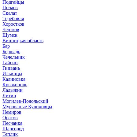
Подгайцы
Почаев
Скалат
Теребовля
Хоростков
Чертков
Шумск
Винницкая область
Бар
Бершадь
Чечельник
Гайсин
Гнивань
Ильинцы
Калиновка
Крыжополь
Ладыжин
Литин
Могилев-Подольский
Мурованые Куриловцы
Немиров
Оратов
Песчанка
Шаргород
Теплик