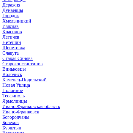
Деражня
Дунаевцы
Городок
Хмельницкий
Изяслав
Красилов
Летичев
Нетешин
Шепетовка
Славута
Старая Синява
Староконстантинов
Виньковцы
Волочиск
Каменец-Подольский
Новая Ушица
Полонное
Теофиполь
Ярмолинцы
Ивано-Франковская область
Ивано-Франковск
Богородчаны
Болехов
Бурштын