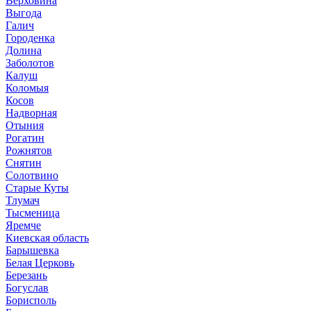
Верховина
Выгода
Галич
Городенка
Долина
Заболотов
Калуш
Коломыя
Косов
Надворная
Отыния
Рогатин
Рожнятов
Снятин
Солотвино
Старые Куты
Тлумач
Тысменица
Яремче
Киевская область
Барышевка
Белая Церковь
Березань
Богуслав
Борисполь