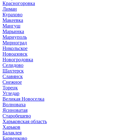
Красногоровка
Лиман
Курахово
Макеевка
Мангуш
Марьинка
Мариуполь
Мирноград
Никольское
Новоазовск
Новогродовка
Селидово
Шахтерск
Славянск
Снежное
Торецк
Угледар
Великая Новоселка
Волноваха
Ясиноватая
Старобешево
Харьковская область
Харьков
Балаклея
Барвенково