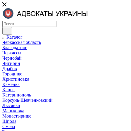
Каталог
Черкасская область
Благодатное
Черкассы
Чернобай
Чигирин
Драбов
Городище
Христиновка
Каменка
Канев
Катеринополь
Корсунь-Шевченковский
Лысянка
Маньковка
Монастырище
Шпола
Смела