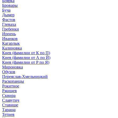
Боярка
Бровары
Буча
Дымер
Фастов
Глеваха
Гребенки
Ирпень
Иванков
Кагарлык
Калиновка
Киев (фамилии от К по П)
Киев (фамилии от А по Й)
Киев (фамилии от Р по Я)
Мироновка
Обухов
Переяслав-Хмельницкий
Раскопанцы
Рокитное
Ржищев
Сквира
Славутич
Ставище
Тараща
Тетиев