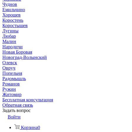
Чуднов
Емильчино
Хорошев
Коростень
Коростышев
Лугины
Любар
Малин
Народичи
Новая Боровая
Новоград-Волынский
Олевск
Овруч
Попельня
Радомышль
Романов
Ружин
Житомир
Бесплатная консультация
Обратная связь
Задать вопрос
Войти
Корзина
0