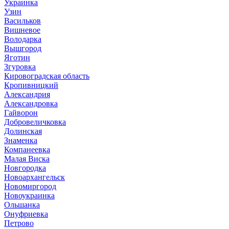
Украинка
Узин
Васильков
Вишневое
Володарка
Вышгород
Яготин
Згуровка
Кировоградская область
Кропивницкий
Александрия
Александровка
Гайворон
Добровеличковка
Долинская
Знаменка
Компанеевка
Малая Виска
Новгородка
Новоархангельск
Новомиргород
Новоукраинка
Ольшанка
Онуфриевка
Петрово