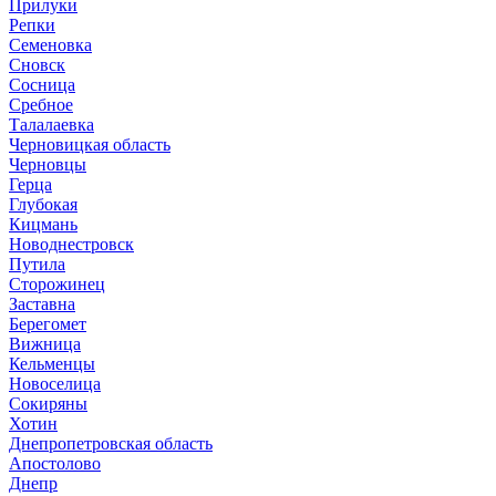
Прилуки
Репки
Семеновка
Сновск
Сосница
Сребное
Талалаевка
Черновицкая область
Черновцы
Герца
Глубокая
Кицмань
Новоднестровск
Путила
Сторожинец
Заставна
Берегомет
Вижница
Кельменцы
Новоселица
Сокиряны
Хотин
Днепропетровская область
Апостолово
Днепр