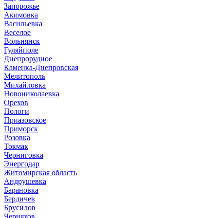
Запорожье
Акимовка
Васильевка
Веселое
Вольнянск
Гуляйполе
Днепрорудное
Каменка-Днепровская
Мелитополь
Михайловка
Новониколаевка
Орехов
Пологи
Приазовское
Приморск
Розовка
Токмак
Черниговка
Энергодар
Житомирская область
Андрушевка
Барановка
Бердичев
Брусилов
Черняхов