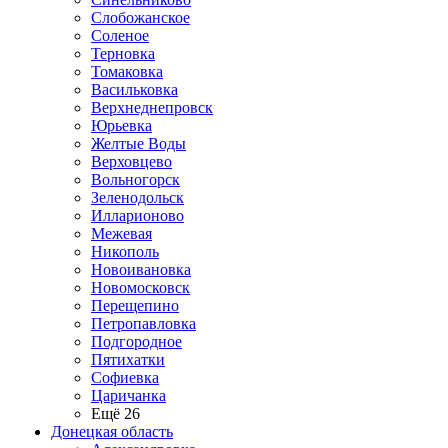
Слобожанское
Соленое
Терновка
Томаковка
Васильковка
Верхнеднепровск
Юрьевка
Желтые Воды
Верховцево
Вольногорск
Зеленодольск
Илларионово
Межевая
Никополь
Новоивановка
Новомосковск
Перещепино
Петропавловка
Подгородное
Пятихатки
Софиевка
Царичанка
Ещё 26
Донецкая область