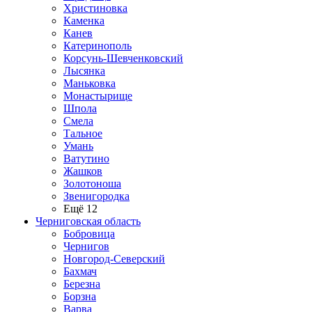
Христиновка
Каменка
Канев
Катеринополь
Корсунь-Шевченковский
Лысянка
Маньковка
Монастырище
Шпола
Смела
Тальное
Умань
Ватутино
Жашков
Золотоноша
Звенигородка
Ещё 12
Черниговская область
Бобровица
Чернигов
Новгород-Северский
Бахмач
Березна
Борзна
Варва