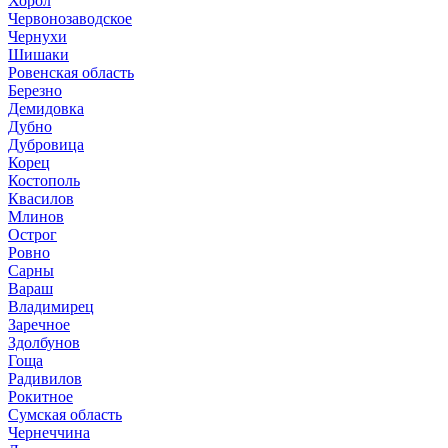
Хорол
Червонозаводское
Чернухи
Шишаки
Ровенская область
Березно
Демидовка
Дубно
Дубровица
Корец
Костополь
Квасилов
Млинов
Острог
Ровно
Сарны
Вараш
Владимирец
Заречное
Здолбунов
Гоща
Радивилов
Рокитное
Сумская область
Чернеччина