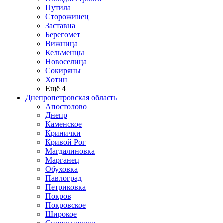
Путила
Сторожинец
Заставна
Берегомет
Вижница
Кельменцы
Новоселица
Сокиряны
Хотин
Ещё 4
Днепропетровская область
Апостолово
Днепр
Каменское
Кринички
Кривой Рог
Магдалиновка
Марганец
Обуховка
Павлоград
Петриковка
Покров
Покровское
Широкое
Синельниково