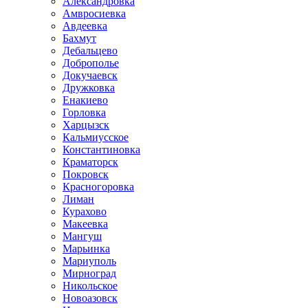
Александровка
Амвросиевка
Авдеевка
Бахмут
Дебальцево
Доброполье
Докучаевск
Дружковка
Енакиево
Горловка
Харцызск
Кальмиусское
Константиновка
Краматорск
Покровск
Красногоровка
Лиман
Курахово
Макеевка
Мангуш
Марьинка
Мариуполь
Мирноград
Никольское
Новоазовск