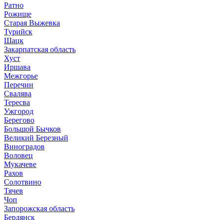
Ратно
Рожище
Старая Выжевка
Турийск
Шацк
Закарпатская область
Хуст
Иршава
Межгорье
Перечин
Свалява
Тересва
Ужгород
Берегово
Большой Бычков
Великий Березный
Виноградов
Воловец
Мукачеве
Рахов
Солотвино
Тячев
Чоп
Запорожская область
Бердянск