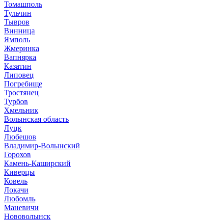
Томашполь
Тульчин
Тывров
Винница
Ямполь
Жмеринка
Вапнярка
Казатин
Липовец
Погребище
Тростянец
Турбов
Хмельник
Волынская область
Луцк
Любешов
Владимир-Волынский
Горохов
Камень-Каширский
Киверцы
Ковель
Локачи
Любомль
Маневичи
Нововолынск