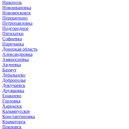
Никополь
Новоивановка
Новомосковск
Перещепино
Петропавловка
Подгородное
Пятихатки
Софиевка
Царичанка
Донецкая область
Александровка
Амвросиевка
Авдеевка
Бахмут
Дебальцево
Доброполье
Докучаевск
Дружковка
Енакиево
Горловка
Харцызск
Кальмиусское
Константиновка
Краматорск
Покровск