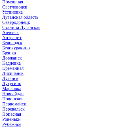
Помошная
Светловодск
Устиновка
Луганская область
Северодонецк
Станица Луганская
Алчевск
Антрацит
Беловодск
Белокуракино
Брянка
Довжанск
Кадиевка
Кременная
Лисичанск
Луганск
Лутугино
Марковка
Новоайдар
Новопсков
Первомайск
Перевальск
Попасная
Ровеньки
Рубежное