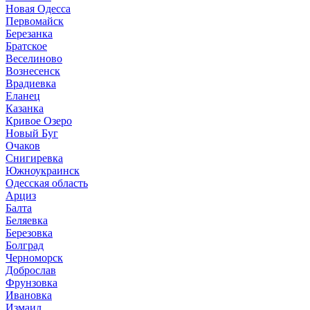
Новая Одесса
Первомайск
Березанка
Братское
Веселиново
Вознесенск
Врадиевка
Еланец
Казанка
Кривое Озеро
Новый Буг
Очаков
Снигиревка
Южноукраинск
Одесская область
Арциз
Балта
Беляевка
Березовка
Болград
Черноморск
Доброслав
Фрунзовка
Ивановка
Измаил