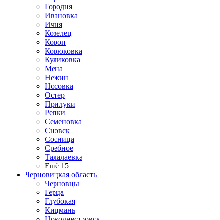
Городня
Ивановка
Ичня
Козелец
Короп
Корюковка
Куликовка
Мена
Нежин
Носовка
Остер
Прилуки
Репки
Семеновка
Сновск
Сосница
Сребное
Талалаевка
Ещё 15
Черновицкая область
Черновцы
Герца
Глубокая
Кицмань
Новоднестровск