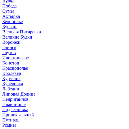
Лучка
Победа
Сумы
Ахтырка
Белополье
Бурынь
Великая Писаревка
Великие Будки
Воронеж
Глинск
Глухов
Иволжанское
Конотоп
Краснополье
Кролевец
Курманы
Кучеровка
Лебедин
Липовая Долина
Недригайлов
Плавинище
Подлесновка
Привокзальный
Путивль
Ромны