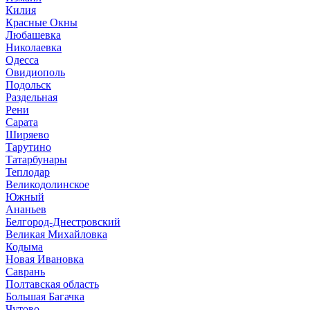
Килия
Красные Окны
Любашевка
Николаевка
Одесса
Овидиополь
Подольск
Раздельная
Рени
Сарата
Ширяево
Тарутино
Татарбунары
Теплодар
Великодолинское
Южный
Ананьев
Белгород-Днестровский
Великая Михайловка
Кодыма
Новая Ивановка
Саврань
Полтавская область
Большая Багачка
Чутово