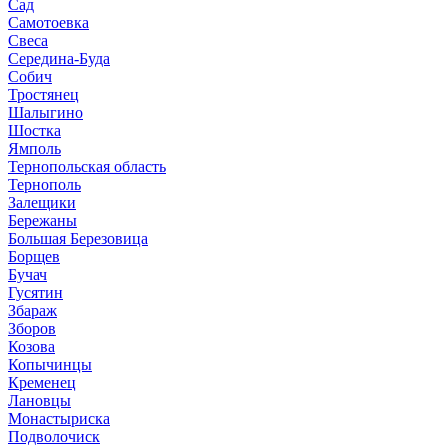
Сад
Самотоевка
Свеса
Середина-Буда
Собич
Тростянец
Шалыгино
Шостка
Ямполь
Тернопольская область
Тернополь
Залещики
Бережаны
Большая Березовица
Борщев
Бучач
Гусятин
Збараж
Зборов
Козова
Копычинцы
Кременец
Лановцы
Монастыриска
Подволочиск