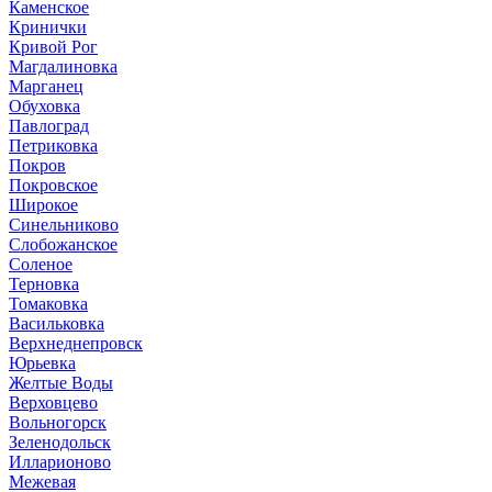
Каменское
Кринички
Кривой Рог
Магдалиновка
Марганец
Обуховка
Павлоград
Петриковка
Покров
Покровское
Широкое
Синельниково
Слобожанское
Соленое
Терновка
Томаковка
Васильковка
Верхнеднепровск
Юрьевка
Желтые Воды
Верховцево
Вольногорск
Зеленодольск
Илларионово
Межевая