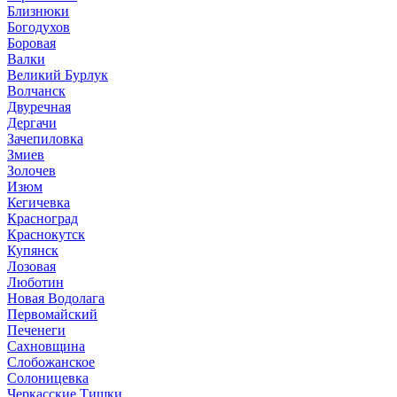
Близнюки
Богодухов
Боровая
Валки
Великий Бурлук
Волчанск
Двуречная
Дергачи
Зачепиловка
Змиев
Золочев
Изюм
Кегичевка
Красноград
Краснокутск
Купянск
Лозовая
Люботин
Новая Водолага
Первомайский
Печенеги
Сахновщина
Слобожанское
Солоницевка
Черкасские Тишки