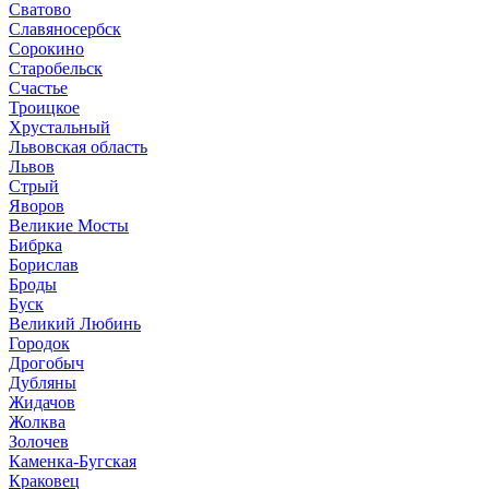
Сватово
Славяносербск
Сорокино
Старобельск
Счастье
Троицкое
Хрустальный
Львовская область
Львов
Стрый
Яворов
Великие Мосты
Бибрка
Борислав
Броды
Буск
Великий Любинь
Городок
Дрогобыч
Дубляны
Жидачов
Жолква
Золочев
Каменка-Бугская
Краковец