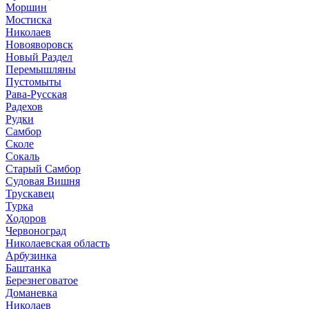
Моршин
Мостиска
Николаев
Новояворовск
Новый Раздел
Перемышляны
Пустомыты
Рава-Русская
Радехов
Рудки
Самбор
Сколе
Сокаль
Старый Самбор
Судовая Вишня
Трускавец
Турка
Ходоров
Червоноград
Николаевская область
Арбузинка
Баштанка
Березнеговатое
Доманевка
Николаев