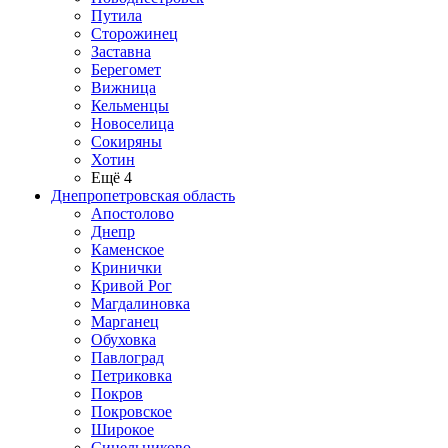
Путила
Сторожинец
Заставна
Берегомет
Вижница
Кельменцы
Новоселица
Сокиряны
Хотин
Ещё 4
Днепропетровская область
Апостолово
Днепр
Каменское
Кринички
Кривой Рог
Магдалиновка
Марганец
Обуховка
Павлоград
Петриковка
Покров
Покровское
Широкое
Синельниково