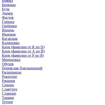
Боярка
Бровары
Буча
Дымер
Фастов
Глеваха
Гребенки
Ирпень
Иванков
Кагарлык
Калиновка
Киев (фамилии от К по П)
Киев (фамилии от А по Й)
Киев (фамилии от Р по Я)
Мироновка
Обухов
Переяслав-Хмельницкий
Раскопанцы
Рокитное
Ржищев
Сквира
Славутич
Ставище
Тараща
Тетиев