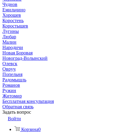
Чуднов
Емильчино
Хорошев
Коростень
Коростышев
Лугины
Любар
Малин
Народичи
Новая Боровая
Новоград-Волынский
Олевск
Овруч
Попельня
Радомышль
Романов
Ружин
Житомир
Бесплатная консультация
Обратная связь
Задать вопрос
Войти
Корзина
0