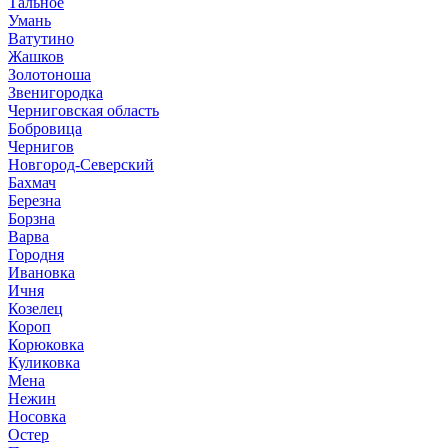
Тальное
Умань
Ватутино
Жашков
Золотоноша
Звенигородка
Черниговская область
Бобровица
Чернигов
Новгород-Северский
Бахмач
Березна
Борзна
Варва
Городня
Ивановка
Ичня
Козелец
Короп
Корюковка
Куликовка
Мена
Нежин
Носовка
Остер