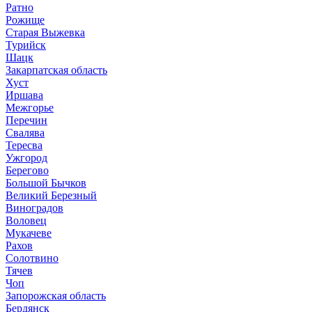
Ратно
Рожище
Старая Выжевка
Турийск
Шацк
Закарпатская область
Хуст
Иршава
Межгорье
Перечин
Свалява
Тересва
Ужгород
Берегово
Большой Бычков
Великий Березный
Виноградов
Воловец
Мукачеве
Рахов
Солотвино
Тячев
Чоп
Запорожская область
Бердянск