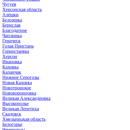
Чугуев
Херсонская область
Алёшки
Белозерка
Берислав
Благодатное
Чаплинка
Геническ
Голая Пристань
Горностаевка
Херсон
Ивановка
Каховка
Каланчак
Нижние Серогозы
Новая Каховка
Новотроицкое
Нововоронцовка
Великая Александровка
Высокополье
Великая Лепетиха
Скадовск
Хмельницкая область
Белогорье
Чемеровцы