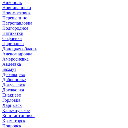
Никополь
Новоивановка
Новомосковск
Перещепино
Петропавловка
Подгородное
Пятихатки
Софиевка
Царичанка
Донецкая область
Александровка
Амвросиевка
Авдеевка
Бахмут
Дебальцево
Доброполье
Докучаевск
Дружковка
Енакиево
Горловка
Харцызск
Кальмиусское
Константиновка
Краматорск
Покровск