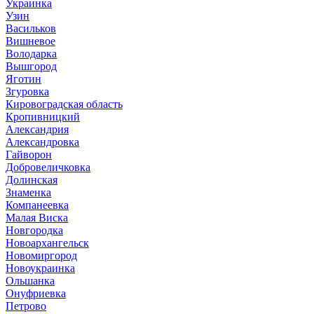
Украинка
Узин
Васильков
Вишневое
Володарка
Вышгород
Яготин
Згуровка
Кировоградская область
Кропивницкий
Александрия
Александровка
Гайворон
Добровеличковка
Долинская
Знаменка
Компанеевка
Малая Виска
Новгородка
Новоархангельск
Новомиргород
Новоукраинка
Ольшанка
Онуфриевка
Петрово