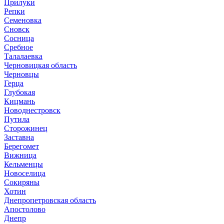
Прилуки
Репки
Семеновка
Сновск
Сосница
Сребное
Талалаевка
Черновицкая область
Черновцы
Герца
Глубокая
Кицмань
Новоднестровск
Путила
Сторожинец
Заставна
Берегомет
Вижница
Кельменцы
Новоселица
Сокиряны
Хотин
Днепропетровская область
Апостолово
Днепр