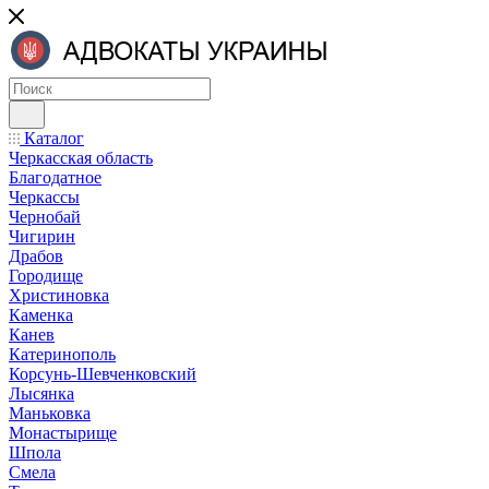
Каталог
Черкасская область
Благодатное
Черкассы
Чернобай
Чигирин
Драбов
Городище
Христиновка
Каменка
Канев
Катеринополь
Корсунь-Шевченковский
Лысянка
Маньковка
Монастырище
Шпола
Смела