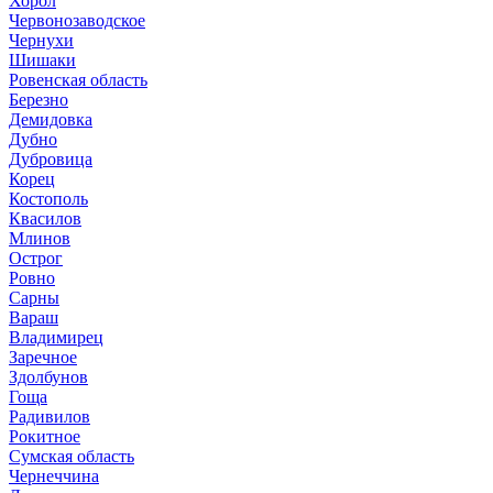
Хорол
Червонозаводское
Чернухи
Шишаки
Ровенская область
Березно
Демидовка
Дубно
Дубровица
Корец
Костополь
Квасилов
Млинов
Острог
Ровно
Сарны
Вараш
Владимирец
Заречное
Здолбунов
Гоща
Радивилов
Рокитное
Сумская область
Чернеччина