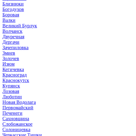
Близнюки
Богодухов
Боровая
Валки
Великий Бурлук
Волчанск
Двуречная
Дергачи
Зачепиловка
Змиев
Золочев
Изюм
Кегичевка
Красноград
Краснокутск
Купянск
Лозовая
Люботин
Новая Водолага
Первомайский
Печенеги
Сахновщина
Слобожанское
Солоницевка
Черкасские Тишки