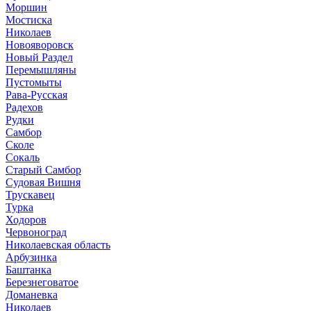
Моршин
Мостиска
Николаев
Новояворовск
Новый Раздел
Перемышляны
Пустомыты
Рава-Русская
Радехов
Рудки
Самбор
Сколе
Сокаль
Старый Самбор
Судовая Вишня
Трускавец
Турка
Ходоров
Червоноград
Николаевская область
Арбузинка
Баштанка
Березнеговатое
Доманевка
Николаев