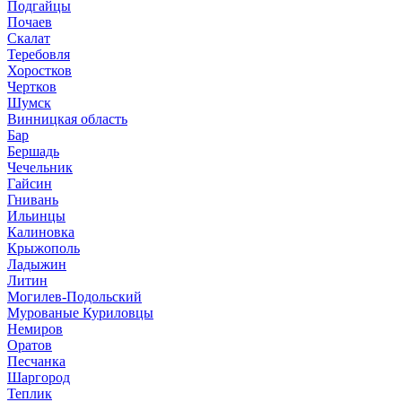
Подгайцы
Почаев
Скалат
Теребовля
Хоростков
Чертков
Шумск
Винницкая область
Бар
Бершадь
Чечельник
Гайсин
Гнивань
Ильинцы
Калиновка
Крыжополь
Ладыжин
Литин
Могилев-Подольский
Мурованые Куриловцы
Немиров
Оратов
Песчанка
Шаргород
Теплик