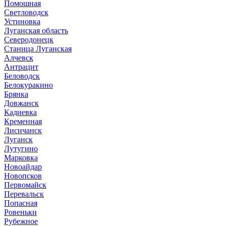
Помошная
Светловодск
Устиновка
Луганская область
Северодонецк
Станица Луганская
Алчевск
Антрацит
Беловодск
Белокуракино
Брянка
Довжанск
Кадиевка
Кременная
Лисичанск
Луганск
Лутугино
Марковка
Новоайдар
Новопсков
Первомайск
Перевальск
Попасная
Ровеньки
Рубежное