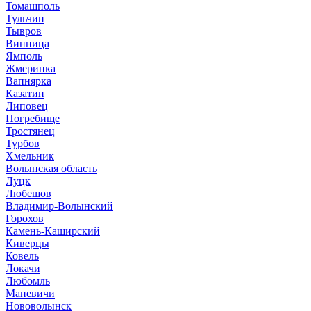
Томашполь
Тульчин
Тывров
Винница
Ямполь
Жмеринка
Вапнярка
Казатин
Липовец
Погребище
Тростянец
Турбов
Хмельник
Волынская область
Луцк
Любешов
Владимир-Волынский
Горохов
Камень-Каширский
Киверцы
Ковель
Локачи
Любомль
Маневичи
Нововолынск