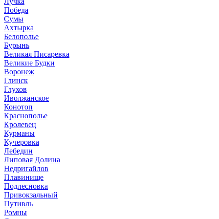
Лучка
Победа
Сумы
Ахтырка
Белополье
Бурынь
Великая Писаревка
Великие Будки
Воронеж
Глинск
Глухов
Иволжанское
Конотоп
Краснополье
Кролевец
Курманы
Кучеровка
Лебедин
Липовая Долина
Недригайлов
Плавинище
Подлесновка
Привокзальный
Путивль
Ромны