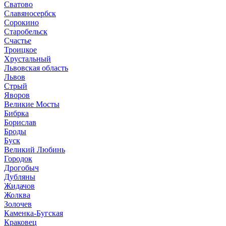
Сватово
Славяносербск
Сорокино
Старобельск
Счастье
Троицкое
Хрустальный
Львовская область
Львов
Стрый
Яворов
Великие Мосты
Бибрка
Борислав
Броды
Буск
Великий Любинь
Городок
Дрогобыч
Дубляны
Жидачов
Жолква
Золочев
Каменка-Бугская
Краковец