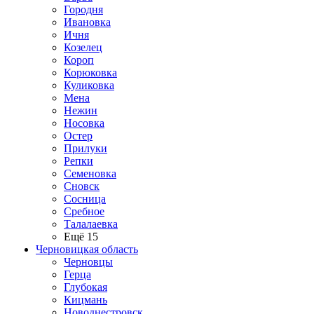
Городня
Ивановка
Ичня
Козелец
Короп
Корюковка
Куликовка
Мена
Нежин
Носовка
Остер
Прилуки
Репки
Семеновка
Сновск
Сосница
Сребное
Талалаевка
Ещё 15
Черновицкая область
Черновцы
Герца
Глубокая
Кицмань
Новоднестровск