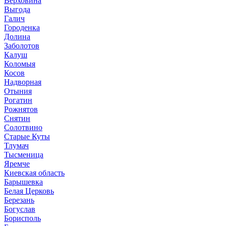
Верховина
Выгода
Галич
Городенка
Долина
Заболотов
Калуш
Коломыя
Косов
Надворная
Отыния
Рогатин
Рожнятов
Снятин
Солотвино
Старые Куты
Тлумач
Тысменица
Яремче
Киевская область
Барышевка
Белая Церковь
Березань
Богуслав
Борисполь