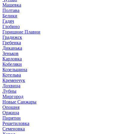
Машевка
Полтава
Белики
Гадяч
Глобино
Горишние Плавни
Градижск
Гребенка
Диканька
Зеньков
Карловка
Кобеляки
Козельщина
Котельва
Кременчук
Лохвица
Лубны
Миргород
Новые Санжары
Опошня
Оржица
Пирятин
Решетиловка
Семеновка