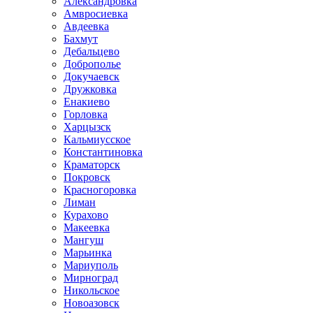
Александровка
Амвросиевка
Авдеевка
Бахмут
Дебальцево
Доброполье
Докучаевск
Дружковка
Енакиево
Горловка
Харцызск
Кальмиусское
Константиновка
Краматорск
Покровск
Красногоровка
Лиман
Курахово
Макеевка
Мангуш
Марьинка
Мариуполь
Мирноград
Никольское
Новоазовск