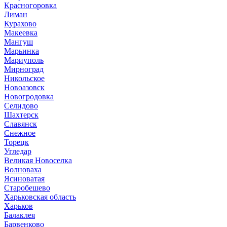
Красногоровка
Лиман
Курахово
Макеевка
Мангуш
Марьинка
Мариуполь
Мирноград
Никольское
Новоазовск
Новогродовка
Селидово
Шахтерск
Славянск
Снежное
Торецк
Угледар
Великая Новоселка
Волноваха
Ясиноватая
Старобешево
Харьковская область
Харьков
Балаклея
Барвенково