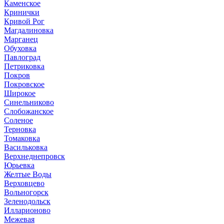
Каменское
Кринички
Кривой Рог
Магдалиновка
Марганец
Обуховка
Павлоград
Петриковка
Покров
Покровское
Широкое
Синельниково
Слобожанское
Соленое
Терновка
Томаковка
Васильковка
Верхнеднепровск
Юрьевка
Желтые Воды
Верховцево
Вольногорск
Зеленодольск
Илларионово
Межевая