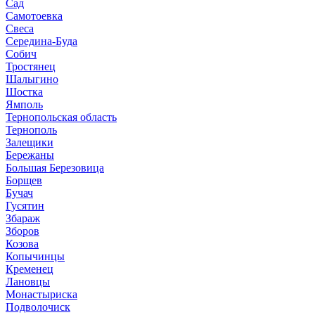
Сад
Самотоевка
Свеса
Середина-Буда
Собич
Тростянец
Шалыгино
Шостка
Ямполь
Тернопольская область
Тернополь
Залещики
Бережаны
Большая Березовица
Борщев
Бучач
Гусятин
Збараж
Зборов
Козова
Копычинцы
Кременец
Лановцы
Монастыриска
Подволочиск