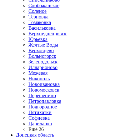
Слобожанское
Соленое
Терновка
Томаковка
Васильковка
Верхнеднепровск
Юрьевка
Желтые Воды
Верховцево
Вольногорск
Зеленодольск
Илларионово
Межевая
Никополь
Новоивановка
Новомосковск
Перещепино
Петропавловка
Подгородное
Пятихатки
Софиевка
Царичанка
Ещё 26
Донецкая область