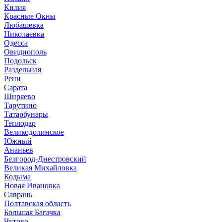
Килия
Красные Окны
Любашевка
Николаевка
Одесса
Овидиополь
Подольск
Раздельная
Рени
Сарата
Ширяево
Тарутино
Татарбунары
Теплодар
Великодолинское
Южный
Ананьев
Белгород-Днестровский
Великая Михайловка
Кодыма
Новая Ивановка
Саврань
Полтавская область
Большая Багачка
Чутово