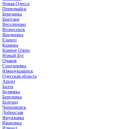
Новая Одесса
Первомайск
Березанка
Братское
Веселиново
Вознесенск
Врадиевка
Еланец
Казанка
Кривое Озеро
Новый Буг
Очаков
Снигиревка
Южноукраинск
Одесская область
Арциз
Балта
Беляевка
Березовка
Болград
Черноморск
Доброслав
Фрунзовка
Ивановка
Измаил