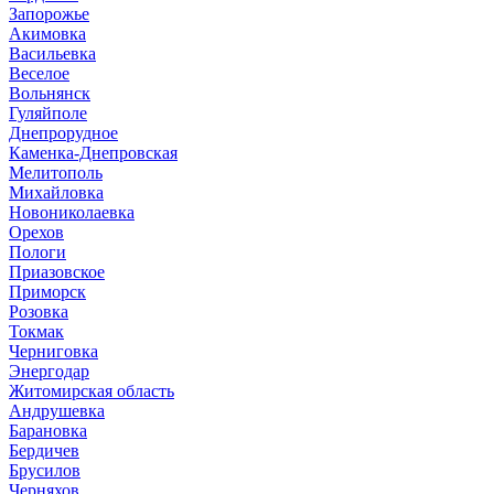
Запорожье
Акимовка
Васильевка
Веселое
Вольнянск
Гуляйполе
Днепрорудное
Каменка-Днепровская
Мелитополь
Михайловка
Новониколаевка
Орехов
Пологи
Приазовское
Приморск
Розовка
Токмак
Черниговка
Энергодар
Житомирская область
Андрушевка
Барановка
Бердичев
Брусилов
Черняхов