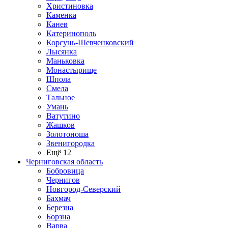
Христиновка
Каменка
Канев
Катеринополь
Корсунь-Шевченковский
Лысянка
Маньковка
Монастырище
Шпола
Смела
Тальное
Умань
Ватутино
Жашков
Золотоноша
Звенигородка
Ещё 12
Черниговская область
Бобровица
Чернигов
Новгород-Северский
Бахмач
Березна
Борзна
Варва