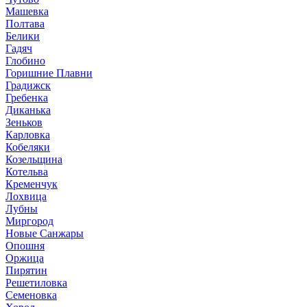
Машевка
Полтава
Белики
Гадяч
Глобино
Горишние Плавни
Градижск
Гребенка
Диканька
Зеньков
Карловка
Кобеляки
Козельщина
Котельва
Кременчук
Лохвица
Лубны
Миргород
Новые Санжары
Опошня
Оржица
Пирятин
Решетиловка
Семеновка