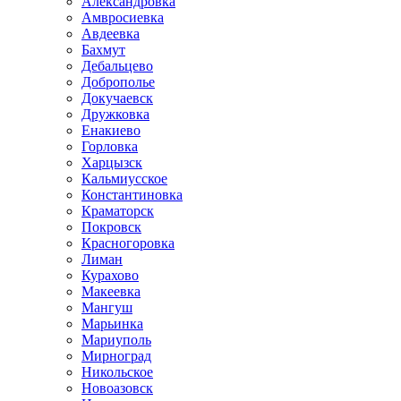
Александровка
Амвросиевка
Авдеевка
Бахмут
Дебальцево
Доброполье
Докучаевск
Дружковка
Енакиево
Горловка
Харцызск
Кальмиусское
Константиновка
Краматорск
Покровск
Красногоровка
Лиман
Курахово
Макеевка
Мангуш
Марьинка
Мариуполь
Мирноград
Никольское
Новоазовск