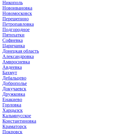
Никополь
Новоивановка
Новомосковск
Перещепино
Петропавловка
Подгородное
Пятихатки
Софиевка
Царичанка
Донецкая область
Александровка
Амвросиевка
Авдеевка
Бахмут
Дебальцево
Доброполье
Докучаевск
Дружковка
Енакиево
Горловка
Харцызск
Кальмиусское
Константиновка
Краматорск
Покровск