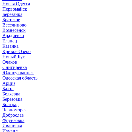
Новая Одесса
Первомайск
Березанка
Братское
Веселиново
Вознесенск
Врадиевка
Еланец
Казанка
Кривое Озеро
Новый Буг
Очаков
Снигиревка
Южноукраинск
Одесская область
Арциз
Балта
Беляевка
Березовка
Болград
Черноморск
Доброслав
Фрунзовка
Ивановка
Измаил