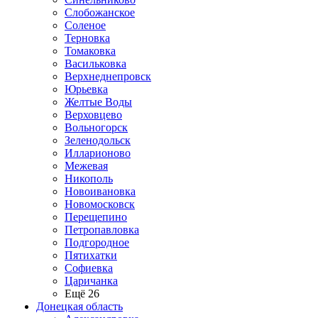
Слобожанское
Соленое
Терновка
Томаковка
Васильковка
Верхнеднепровск
Юрьевка
Желтые Воды
Верховцево
Вольногорск
Зеленодольск
Илларионово
Межевая
Никополь
Новоивановка
Новомосковск
Перещепино
Петропавловка
Подгородное
Пятихатки
Софиевка
Царичанка
Ещё 26
Донецкая область