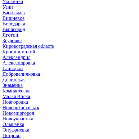
Украинка
Узин
Васильков
Вишневое
Володарка
Вышгород
Яготин
Згуровка
Кировоградская область
Кропивницкий
Александрия
Александровка
Гайворон
Добровеличковка
Долинская
Знаменка
Компанеевка
Малая Виска
Новгородка
Новоархангельск
Новомиргород
Новоукраинка
Ольшанка
Онуфриевка
Петрово