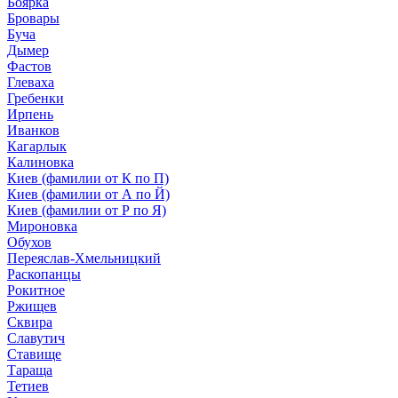
Боярка
Бровары
Буча
Дымер
Фастов
Глеваха
Гребенки
Ирпень
Иванков
Кагарлык
Калиновка
Киев (фамилии от К по П)
Киев (фамилии от А по Й)
Киев (фамилии от Р по Я)
Мироновка
Обухов
Переяслав-Хмельницкий
Раскопанцы
Рокитное
Ржищев
Сквира
Славутич
Ставище
Тараща
Тетиев