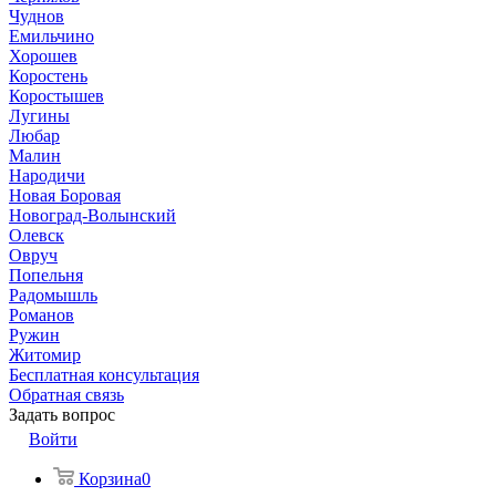
Чуднов
Емильчино
Хорошев
Коростень
Коростышев
Лугины
Любар
Малин
Народичи
Новая Боровая
Новоград-Волынский
Олевск
Овруч
Попельня
Радомышль
Романов
Ружин
Житомир
Бесплатная консультация
Обратная связь
Задать вопрос
Войти
Корзина
0