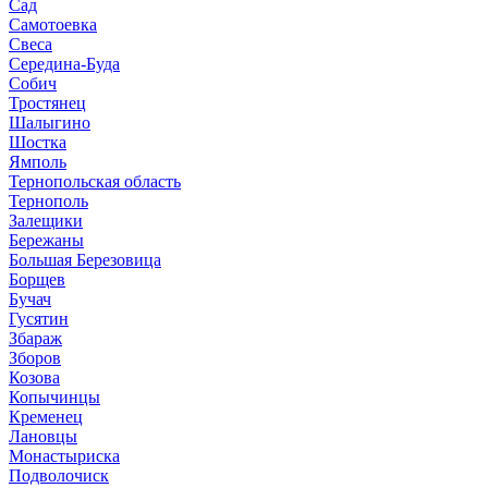
Сад
Самотоевка
Свеса
Середина-Буда
Собич
Тростянец
Шалыгино
Шостка
Ямполь
Тернопольская область
Тернополь
Залещики
Бережаны
Большая Березовица
Борщев
Бучач
Гусятин
Збараж
Зборов
Козова
Копычинцы
Кременец
Лановцы
Монастыриска
Подволочиск