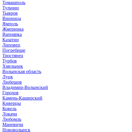
Томашполь
Тульчин
Тывров
Винница
Ямполь
Жмеринка
Вапнярка
Казатин
Липовец
Погребище
Тростянец
Турбов
Хмельник
Волынская область
Луцк
Любешов
Владимир-Волынский
Горохов
Камень-Каширский
Киверцы
Ковель
Локачи
Любомль
Маневичи
Нововолынск