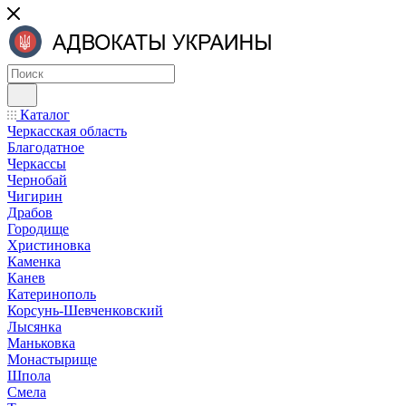
Каталог
Черкасская область
Благодатное
Черкассы
Чернобай
Чигирин
Драбов
Городище
Христиновка
Каменка
Канев
Катеринополь
Корсунь-Шевченковский
Лысянка
Маньковка
Монастырище
Шпола
Смела