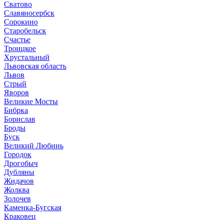
Сватово
Славяносербск
Сорокино
Старобельск
Счастье
Троицкое
Хрустальный
Львовская область
Львов
Стрый
Яворов
Великие Мосты
Бибрка
Борислав
Броды
Буск
Великий Любинь
Городок
Дрогобыч
Дубляны
Жидачов
Жолква
Золочев
Каменка-Бугская
Краковец