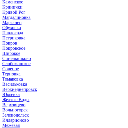
Каменское
Кринички
Кривой Рог
Магдалиновка
Марганец
Обуховка
Павлоград
Петриковка
Покров
Покровское
Широкое
Синельниково
Слобожанское
Соленое
Терновка
Томаковка
Васильковка
Верхнеднепровск
Юрьевка
Желтые Воды
Верховцево
Вольногорск
Зеленодольск
Илларионово
Межевая