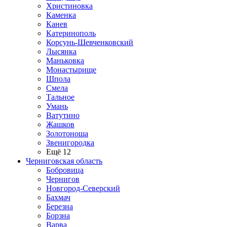
Христиновка
Каменка
Канев
Катеринополь
Корсунь-Шевченковский
Лысянка
Маньковка
Монастырище
Шпола
Смела
Тальное
Умань
Ватутино
Жашков
Золотоноша
Звенигородка
Ещё 12
Черниговская область
Бобровица
Чернигов
Новгород-Северский
Бахмач
Березна
Борзна
Варва