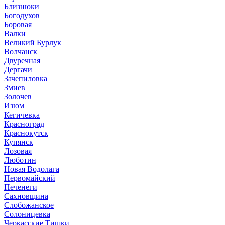
Близнюки
Богодухов
Боровая
Валки
Великий Бурлук
Волчанск
Двуречная
Дергачи
Зачепиловка
Змиев
Золочев
Изюм
Кегичевка
Красноград
Краснокутск
Купянск
Лозовая
Люботин
Новая Водолага
Первомайский
Печенеги
Сахновщина
Слобожанское
Солоницевка
Черкасские Тишки