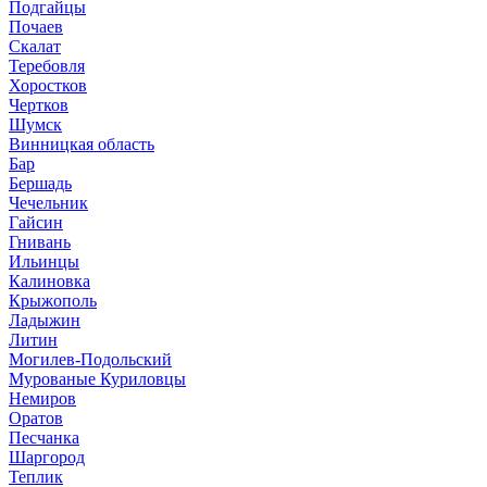
Подгайцы
Почаев
Скалат
Теребовля
Хоростков
Чертков
Шумск
Винницкая область
Бар
Бершадь
Чечельник
Гайсин
Гнивань
Ильинцы
Калиновка
Крыжополь
Ладыжин
Литин
Могилев-Подольский
Мурованые Куриловцы
Немиров
Оратов
Песчанка
Шаргород
Теплик