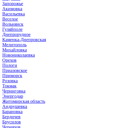
Запорожье
Акимовка
Васильевка
Веселое
Вольнянск
Гуляйполе
Днепрорудное
Каменка-Днепровская
Мелитополь
Михайловка
Новониколаевка
Орехов
Пологи
Приазовское
Приморск
Розовка
Токмак
Черниговка
Энергодар
Житомирская область
Андрушевка
Барановка
Бердичев
Брусилов
Черняхов