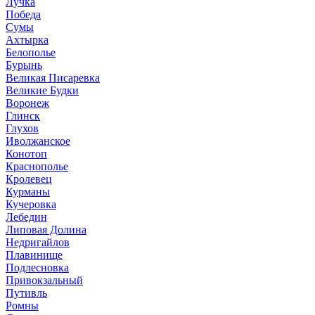
Лучка
Победа
Сумы
Ахтырка
Белополье
Бурынь
Великая Писаревка
Великие Будки
Воронеж
Глинск
Глухов
Иволжанское
Конотоп
Краснополье
Кролевец
Курманы
Кучеровка
Лебедин
Липовая Долина
Недригайлов
Плавинище
Подлесновка
Привокзальный
Путивль
Ромны