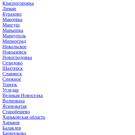
Красногоровка
Лиман
Курахово
Макеевка
Мангуш
Марьинка
Мариуполь
Мирноград
Никольское
Новоазовск
Новогродовка
Селидово
Шахтерск
Славянск
Снежное
Торецк
Угледар
Великая Новоселка
Волноваха
Ясиноватая
Старобешево
Харьковская область
Харьков
Балаклея
Барвенково