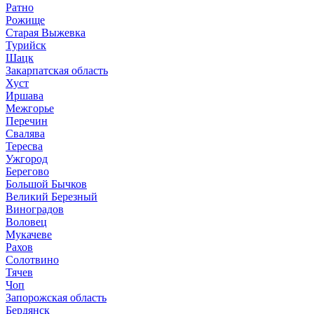
Ратно
Рожище
Старая Выжевка
Турийск
Шацк
Закарпатская область
Хуст
Иршава
Межгорье
Перечин
Свалява
Тересва
Ужгород
Берегово
Большой Бычков
Великий Березный
Виноградов
Воловец
Мукачеве
Рахов
Солотвино
Тячев
Чоп
Запорожская область
Бердянск