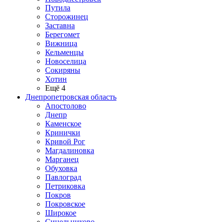
Путила
Сторожинец
Заставна
Берегомет
Вижница
Кельменцы
Новоселица
Сокиряны
Хотин
Ещё 4
Днепропетровская область
Апостолово
Днепр
Каменское
Кринички
Кривой Рог
Магдалиновка
Марганец
Обуховка
Павлоград
Петриковка
Покров
Покровское
Широкое
Синельниково