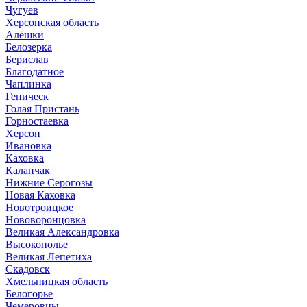
Чугуев
Херсонская область
Алёшки
Белозерка
Берислав
Благодатное
Чаплинка
Геническ
Голая Пристань
Горностаевка
Херсон
Ивановка
Каховка
Каланчак
Нижние Серогозы
Новая Каховка
Новотроицкое
Нововоронцовка
Великая Александровка
Высокополье
Великая Лепетиха
Скадовск
Хмельницкая область
Белогорье
Чемеровцы