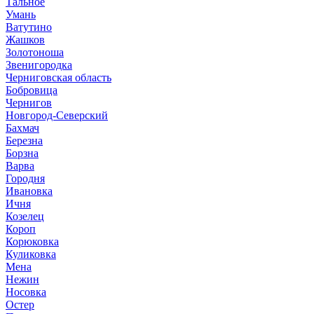
Тальное
Умань
Ватутино
Жашков
Золотоноша
Звенигородка
Черниговская область
Бобровица
Чернигов
Новгород-Северский
Бахмач
Березна
Борзна
Варва
Городня
Ивановка
Ичня
Козелец
Короп
Корюковка
Куликовка
Мена
Нежин
Носовка
Остер