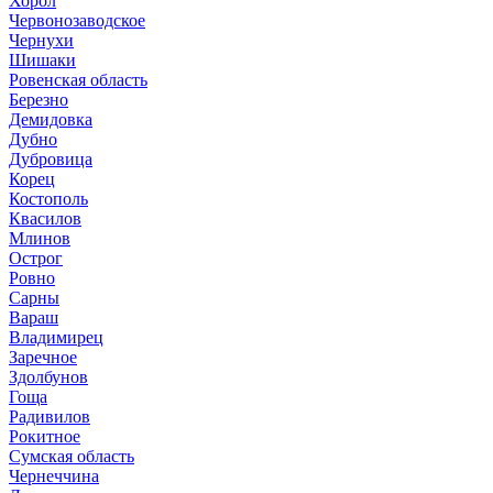
Хорол
Червонозаводское
Чернухи
Шишаки
Ровенская область
Березно
Демидовка
Дубно
Дубровица
Корец
Костополь
Квасилов
Млинов
Острог
Ровно
Сарны
Вараш
Владимирец
Заречное
Здолбунов
Гоща
Радивилов
Рокитное
Сумская область
Чернеччина