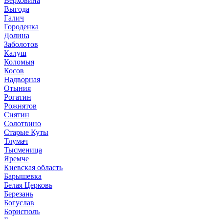
Верховина
Выгода
Галич
Городенка
Долина
Заболотов
Калуш
Коломыя
Косов
Надворная
Отыния
Рогатин
Рожнятов
Снятин
Солотвино
Старые Куты
Тлумач
Тысменица
Яремче
Киевская область
Барышевка
Белая Церковь
Березань
Богуслав
Борисполь