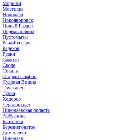
Моршин
Мостиска
Николаев
Новояворовск
Новый Раздел
Перемышляны
Пустомыты
Рава-Русская
Радехов
Рудки
Самбор
Сколе
Сокаль
Старый Самбор
Судовая Вишня
Трускавец
Турка
Ходоров
Червоноград
Николаевская область
Арбузинка
Баштанка
Березнеговатое
Доманевка
Николаев