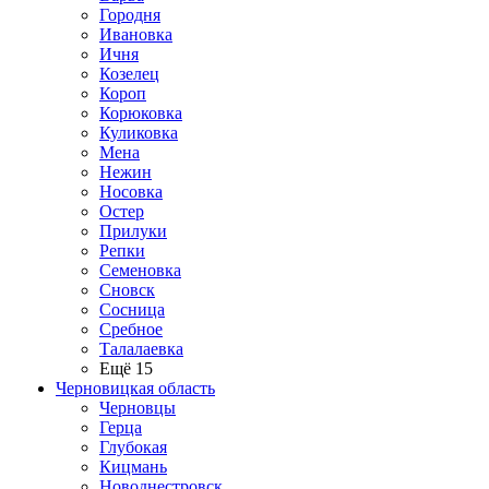
Городня
Ивановка
Ичня
Козелец
Короп
Корюковка
Куликовка
Мена
Нежин
Носовка
Остер
Прилуки
Репки
Семеновка
Сновск
Сосница
Сребное
Талалаевка
Ещё 15
Черновицкая область
Черновцы
Герца
Глубокая
Кицмань
Новоднестровск