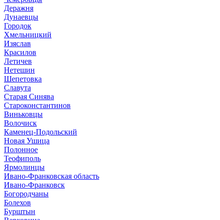
Деражня
Дунаевцы
Городок
Хмельницкий
Изяслав
Красилов
Летичев
Нетешин
Шепетовка
Славута
Старая Синява
Староконстантинов
Виньковцы
Волочиск
Каменец-Подольский
Новая Ушица
Полонное
Теофиполь
Ярмолинцы
Ивано-Франковская область
Ивано-Франковск
Богородчаны
Болехов
Бурштын