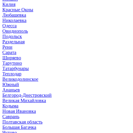
Килия
Красные Окны
Любашевка
Николаевка
Одесса
Овидиополь
Подольск
Раздельная
Рени
Сарата
Ширяево
Тарутино
Татарбунары
Теплодар
Великодолинское
Южный
Ананьев
Белгород-Днестровский
Великая Михайловка
Кодыма
Новая Ивановка
Саврань
Полтавская область
Большая Багачка
Чутово