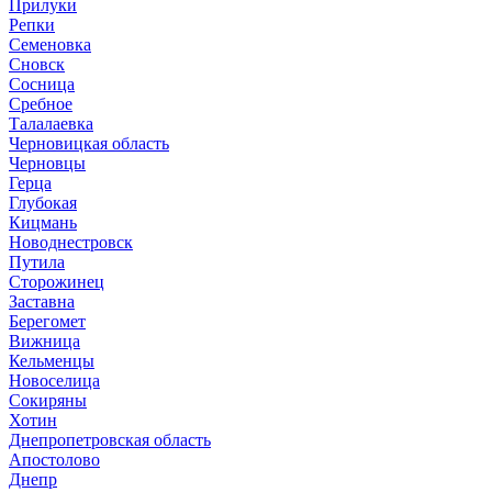
Прилуки
Репки
Семеновка
Сновск
Сосница
Сребное
Талалаевка
Черновицкая область
Черновцы
Герца
Глубокая
Кицмань
Новоднестровск
Путила
Сторожинец
Заставна
Берегомет
Вижница
Кельменцы
Новоселица
Сокиряны
Хотин
Днепропетровская область
Апостолово
Днепр