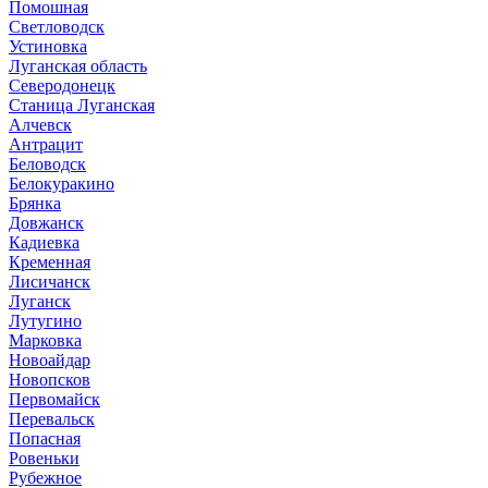
Помошная
Светловодск
Устиновка
Луганская область
Северодонецк
Станица Луганская
Алчевск
Антрацит
Беловодск
Белокуракино
Брянка
Довжанск
Кадиевка
Кременная
Лисичанск
Луганск
Лутугино
Марковка
Новоайдар
Новопсков
Первомайск
Перевальск
Попасная
Ровеньки
Рубежное