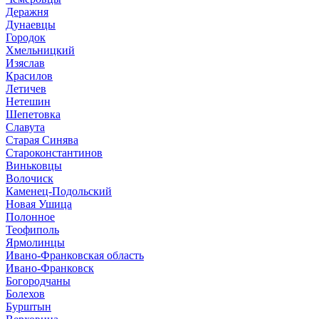
Деражня
Дунаевцы
Городок
Хмельницкий
Изяслав
Красилов
Летичев
Нетешин
Шепетовка
Славута
Старая Синява
Староконстантинов
Виньковцы
Волочиск
Каменец-Подольский
Новая Ушица
Полонное
Теофиполь
Ярмолинцы
Ивано-Франковская область
Ивано-Франковск
Богородчаны
Болехов
Бурштын