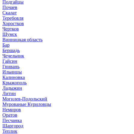
Подгайцы
Почаев
Скалат
Теребовля
Хоростков
Чертков
Шумск
Винницкая область
Бар
Бершадь
Чечельник
Гайсин
Гнивань
Ильинцы
Калиновка
Крыжополь
Ладыжин
Литин
Могилев-Подольский
Мурованые Куриловцы
Немиров
Оратов
Песчанка
Шаргород
Теплик