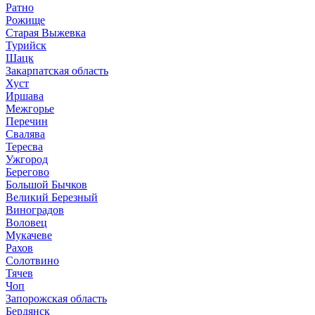
Ратно
Рожище
Старая Выжевка
Турийск
Шацк
Закарпатская область
Хуст
Иршава
Межгорье
Перечин
Свалява
Тересва
Ужгород
Берегово
Большой Бычков
Великий Березный
Виноградов
Воловец
Мукачеве
Рахов
Солотвино
Тячев
Чоп
Запорожская область
Бердянск