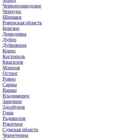
Хорол
Червонозаводское
Чернухи
Шишаки
Ровенская область
Березно
Демидовка
Дубно
Дубровица
Корец
Костополь
Квасилов
Млинов
Острог
Ровно
Сарны
Вараш
Владимирец
Заречное
Здолбунов
Гоща
Радивилов
Рокитное
Сумская область
Чернеччина