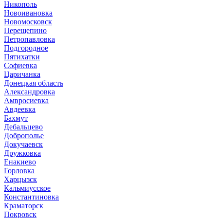
Никополь
Новоивановка
Новомосковск
Перещепино
Петропавловка
Подгородное
Пятихатки
Софиевка
Царичанка
Донецкая область
Александровка
Амвросиевка
Авдеевка
Бахмут
Дебальцево
Доброполье
Докучаевск
Дружковка
Енакиево
Горловка
Харцызск
Кальмиусское
Константиновка
Краматорск
Покровск