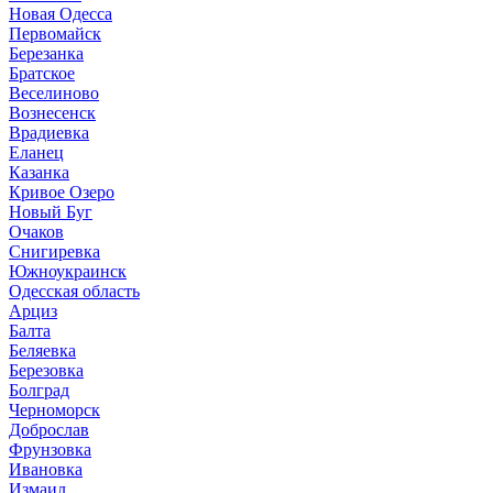
Новая Одесса
Первомайск
Березанка
Братское
Веселиново
Вознесенск
Врадиевка
Еланец
Казанка
Кривое Озеро
Новый Буг
Очаков
Снигиревка
Южноукраинск
Одесская область
Арциз
Балта
Беляевка
Березовка
Болград
Черноморск
Доброслав
Фрунзовка
Ивановка
Измаил