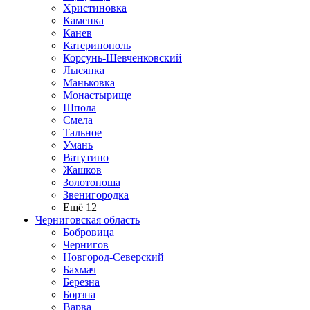
Христиновка
Каменка
Канев
Катеринополь
Корсунь-Шевченковский
Лысянка
Маньковка
Монастырище
Шпола
Смела
Тальное
Умань
Ватутино
Жашков
Золотоноша
Звенигородка
Ещё 12
Черниговская область
Бобровица
Чернигов
Новгород-Северский
Бахмач
Березна
Борзна
Варва