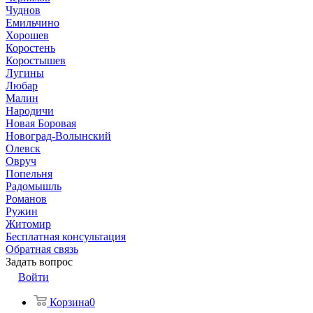
Чуднов
Емильчино
Хорошев
Коростень
Коростышев
Лугины
Любар
Малин
Народичи
Новая Боровая
Новоград-Волынский
Олевск
Овруч
Попельня
Радомышль
Романов
Ружин
Житомир
Бесплатная консультация
Обратная связь
Задать вопрос
Войти
Корзина
0