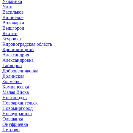
Украинка
Узин
Васильков
Вишневое
Володарка
Вышгород
Яготин
Згуровка
Кировоградская область
Кропивницкий
Александрия
Александровка
Гайворон
Добровеличковка
Долинская
Знаменка
Компанеевка
Малая Виска
Новгородка
Новоархангельск
Новомиргород
Новоукраинка
Ольшанка
Онуфриевка
Петрово