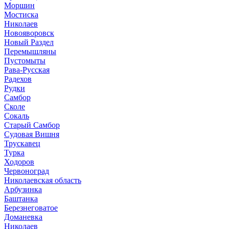
Моршин
Мостиска
Николаев
Новояворовск
Новый Раздел
Перемышляны
Пустомыты
Рава-Русская
Радехов
Рудки
Самбор
Сколе
Сокаль
Старый Самбор
Судовая Вишня
Трускавец
Турка
Ходоров
Червоноград
Николаевская область
Арбузинка
Баштанка
Березнеговатое
Доманевка
Николаев