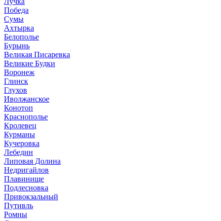
Лучка
Победа
Сумы
Ахтырка
Белополье
Бурынь
Великая Писаревка
Великие Будки
Воронеж
Глинск
Глухов
Иволжанское
Конотоп
Краснополье
Кролевец
Курманы
Кучеровка
Лебедин
Липовая Долина
Недригайлов
Плавинище
Подлесновка
Привокзальный
Путивль
Ромны