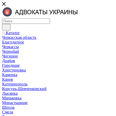
Каталог
Черкасская область
Благодатное
Черкассы
Чернобай
Чигирин
Драбов
Городище
Христиновка
Каменка
Канев
Катеринополь
Корсунь-Шевченковский
Лысянка
Маньковка
Монастырище
Шпола
Смела