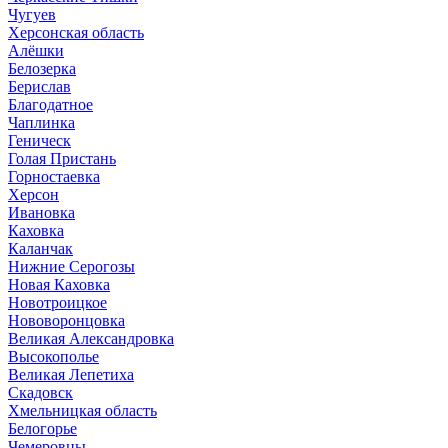
Чугуев
Херсонская область
Алёшки
Белозерка
Берислав
Благодатное
Чаплинка
Геническ
Голая Пристань
Горностаевка
Херсон
Ивановка
Каховка
Каланчак
Нижние Серогозы
Новая Каховка
Новотроицкое
Нововоронцовка
Великая Александровка
Высокополье
Великая Лепетиха
Скадовск
Хмельницкая область
Белогорье
Чемеровцы