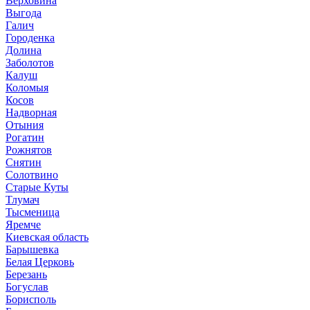
Верховина
Выгода
Галич
Городенка
Долина
Заболотов
Калуш
Коломыя
Косов
Надворная
Отыния
Рогатин
Рожнятов
Снятин
Солотвино
Старые Куты
Тлумач
Тысменица
Яремче
Киевская область
Барышевка
Белая Церковь
Березань
Богуслав
Борисполь