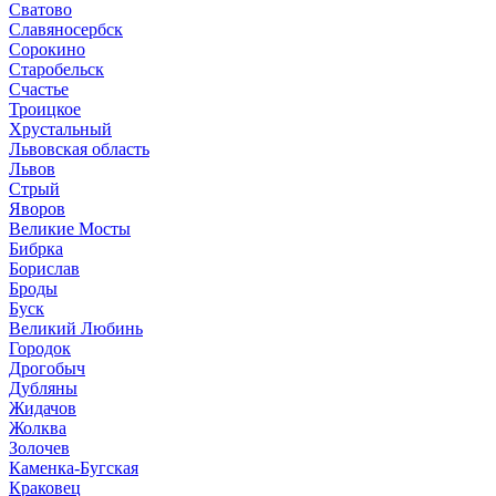
Сватово
Славяносербск
Сорокино
Старобельск
Счастье
Троицкое
Хрустальный
Львовская область
Львов
Стрый
Яворов
Великие Мосты
Бибрка
Борислав
Броды
Буск
Великий Любинь
Городок
Дрогобыч
Дубляны
Жидачов
Жолква
Золочев
Каменка-Бугская
Краковец