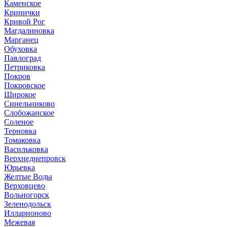
Каменское
Кринички
Кривой Рог
Магдалиновка
Марганец
Обуховка
Павлоград
Петриковка
Покров
Покровское
Широкое
Синельниково
Слобожанское
Соленое
Терновка
Томаковка
Васильковка
Верхнеднепровск
Юрьевка
Желтые Воды
Верховцево
Вольногорск
Зеленодольск
Илларионово
Межевая