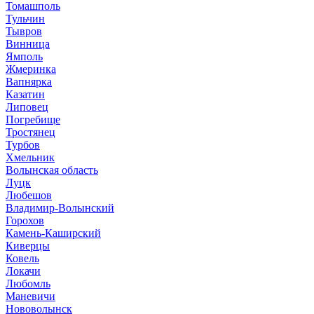
Томашполь
Тульчин
Тывров
Винница
Ямполь
Жмеринка
Вапнярка
Казатин
Липовец
Погребище
Тростянец
Турбов
Хмельник
Волынская область
Луцк
Любешов
Владимир-Волынский
Горохов
Камень-Каширский
Киверцы
Ковель
Локачи
Любомль
Маневичи
Нововолынск