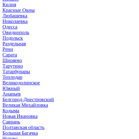
Килия
Красные Окны
Любашевка
Николаевка
Одесса
Овидиополь
Подольск
Раздельная
Рени
Сарата
Ширяево
Тарутино
Татарбунары
Теплодар
Великодолинское
Южный
Ананьев
Белгород-Днестровский
Великая Михайловка
Кодыма
Новая Ивановка
Саврань
Полтавская область
Большая Багачка
Чутово