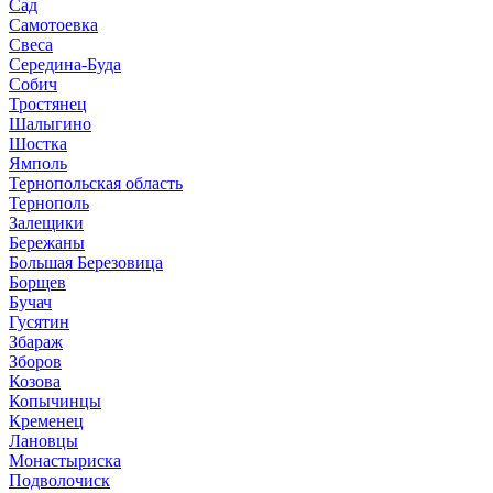
Сад
Самотоевка
Свеса
Середина-Буда
Собич
Тростянец
Шалыгино
Шостка
Ямполь
Тернопольская область
Тернополь
Залещики
Бережаны
Большая Березовица
Борщев
Бучач
Гусятин
Збараж
Зборов
Козова
Копычинцы
Кременец
Лановцы
Монастыриска
Подволочиск