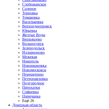
Слобожанское
Соленое
Терновка
Томаковка
Васильковка
Верхнеднепровск
Юрьевка
Желтые Воды
Верховцево
Вольногорск
Зеленодольск
Илларионово
Межевая
Никополь
Новоивановка
Новомосковск
Перещепино
Петропавловка
Подгородное
Пятихатки
Софиевка
Царичанка
Ещё 26
Донецкая область