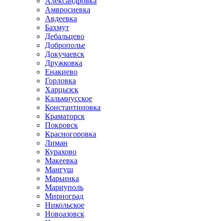
Александровка
Амвросиевка
Авдеевка
Бахмут
Дебальцево
Доброполье
Докучаевск
Дружковка
Енакиево
Горловка
Харцызск
Кальмиусское
Константиновка
Краматорск
Покровск
Красногоровка
Лиман
Курахово
Макеевка
Мангуш
Марьинка
Мариуполь
Мирноград
Никольское
Новоазовск