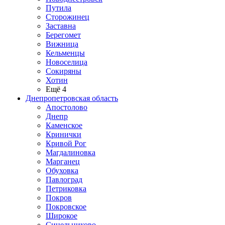
Путила
Сторожинец
Заставна
Берегомет
Вижница
Кельменцы
Новоселица
Сокиряны
Хотин
Ещё 4
Днепропетровская область
Апостолово
Днепр
Каменское
Кринички
Кривой Рог
Магдалиновка
Марганец
Обуховка
Павлоград
Петриковка
Покров
Покровское
Широкое
Синельниково