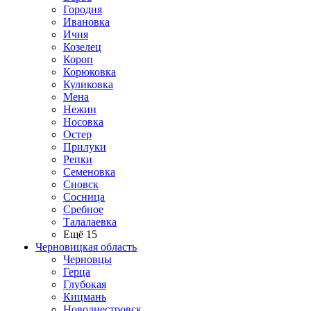
Городня
Ивановка
Ичня
Козелец
Короп
Корюковка
Куликовка
Мена
Нежин
Носовка
Остер
Прилуки
Репки
Семеновка
Сновск
Сосница
Сребное
Талалаевка
Ещё 15
Черновицкая область
Черновцы
Герца
Глубокая
Кицмань
Новоднестровск