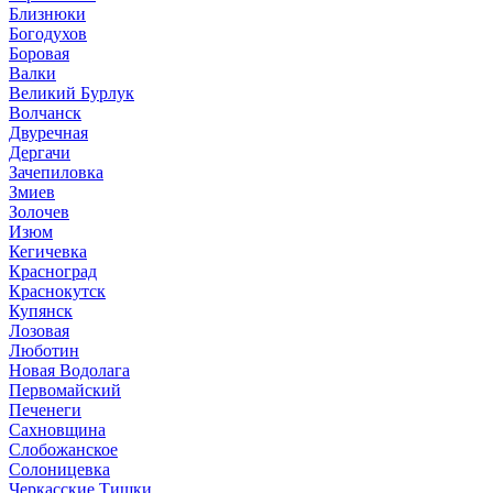
Близнюки
Богодухов
Боровая
Валки
Великий Бурлук
Волчанск
Двуречная
Дергачи
Зачепиловка
Змиев
Золочев
Изюм
Кегичевка
Красноград
Краснокутск
Купянск
Лозовая
Люботин
Новая Водолага
Первомайский
Печенеги
Сахновщина
Слобожанское
Солоницевка
Черкасские Тишки