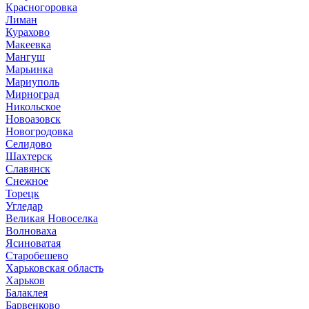
Красногоровка
Лиман
Курахово
Макеевка
Мангуш
Марьинка
Мариуполь
Мирноград
Никольское
Новоазовск
Новогродовка
Селидово
Шахтерск
Славянск
Снежное
Торецк
Угледар
Великая Новоселка
Волноваха
Ясиноватая
Старобешево
Харьковская область
Харьков
Балаклея
Барвенково