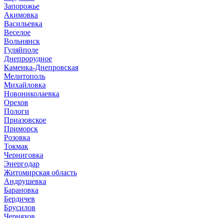
Запорожье
Акимовка
Васильевка
Веселое
Вольнянск
Гуляйполе
Днепрорудное
Каменка-Днепровская
Мелитополь
Михайловка
Новониколаевка
Орехов
Пологи
Приазовское
Приморск
Розовка
Токмак
Черниговка
Энергодар
Житомирская область
Андрушевка
Барановка
Бердичев
Брусилов
Черняхов