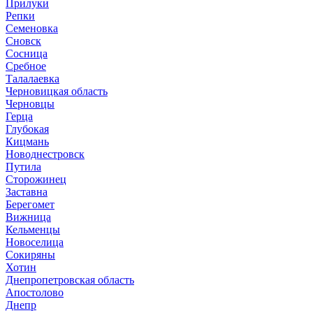
Прилуки
Репки
Семеновка
Сновск
Сосница
Сребное
Талалаевка
Черновицкая область
Черновцы
Герца
Глубокая
Кицмань
Новоднестровск
Путила
Сторожинец
Заставна
Берегомет
Вижница
Кельменцы
Новоселица
Сокиряны
Хотин
Днепропетровская область
Апостолово
Днепр