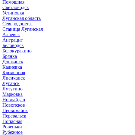
Помошная
Светловодск
Устиновка
Луганская область
Северодонецк
Станица Луганская
Алчевск
Антрацит
Беловодск
Белокуракино
Брянка
Довжанск
Кадиевка
Кременная
Лисичанск
Луганск
Лутугино
Марковка
Новоайдар
Новопсков
Первомайск
Перевальск
Попасная
Ровеньки
Рубежное