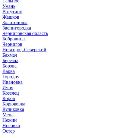
Тальное
Умань
Ватутино
Жашков
Золотоноша
Звенигородка
Черниговская область
Бобровица
Чернигов
Новгород-Северский
Бахмач
Березна
Борзна
Варва
Городня
Ивановка
Ичня
Козелец
Короп
Корюковка
Куликовка
Мена
Нежин
Носовка
Остер