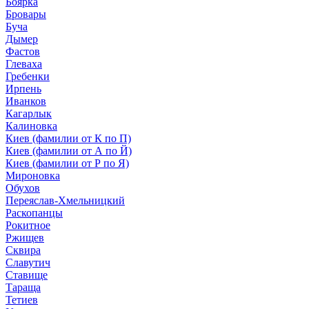
Боярка
Бровары
Буча
Дымер
Фастов
Глеваха
Гребенки
Ирпень
Иванков
Кагарлык
Калиновка
Киев (фамилии от К по П)
Киев (фамилии от А по Й)
Киев (фамилии от Р по Я)
Мироновка
Обухов
Переяслав-Хмельницкий
Раскопанцы
Рокитное
Ржищев
Сквира
Славутич
Ставище
Тараща
Тетиев