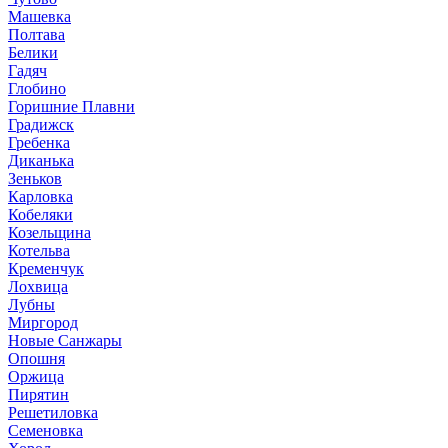
Машевка
Полтава
Белики
Гадяч
Глобино
Горишние Плавни
Градижск
Гребенка
Диканька
Зеньков
Карловка
Кобеляки
Козельщина
Котельва
Кременчук
Лохвица
Лубны
Миргород
Новые Санжары
Опошня
Оржица
Пирятин
Решетиловка
Семеновка